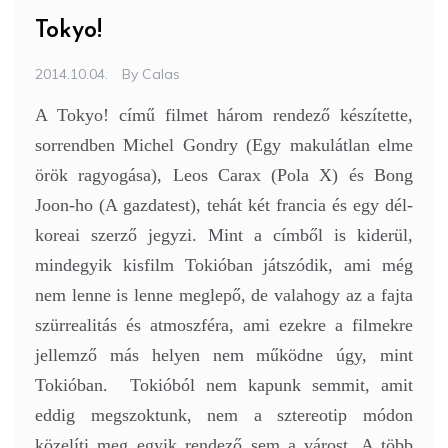
Tokyo!
2014.10.04.
By
Calas
A Tokyo! című filmet három rendező készítette,
sorrendben Michel Gondry (Egy makulátlan elme
örök ragyogása), Leos Carax (Pola X) és Bong
Joon-ho (A gazdatest), tehát két francia és egy dél-
koreai szerző jegyzi. Mint a címből is kiderül,
mindegyik kisfilm Tokióban játszódik, ami még
nem lenne is lenne meglepő, de valahogy az a fajta
szürrealitás és atmoszféra, ami ezekre a filmekre
jellemző más helyen nem működne úgy, mint
Tokióban. Tokióból nem kapunk semmit, amit
eddig megszoktunk, nem a sztereotip módon
közelíti meg egyik rendező sem a várost. A több