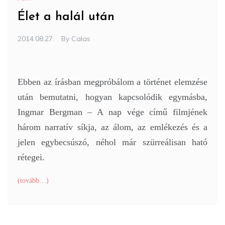
Élet a halál után
2014.08.27.
By
Calas
Ebben az írásban megpróbálom a történet elemzése
után bemutatni, hogyan kapcsolódik egymásba,
Ingmar Bergman – A nap vége című filmjének
három narratív síkja, az álom, az emlékezés és a
jelen egybecsúszó, néhol már szürreálisan ható
rétegei.
(tovább…)