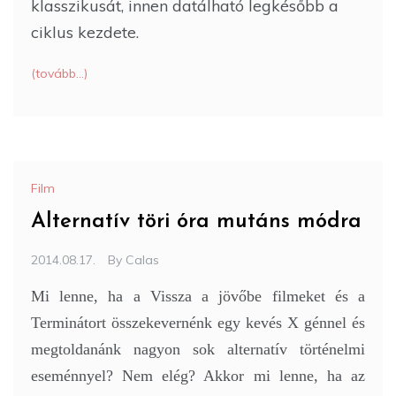
klasszikusát, innen datálható legkésőbb a
ciklus kezdete.
(tovább…)
Film
Alternatív töri óra mutáns módra
2014.08.17.
By
Calas
Mi lenne, ha a Vissza a jövőbe filmeket és a
Terminátort összekevernénk egy kevés X génnel és
megtoldanánk nagyon sok alternatív történelmi
eseménnyel? Nem elég? Akkor mi lenne, ha az