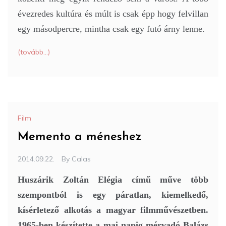
évezredes kultúra és múlt is csak épp hogy felvillan
egy másodpercre, mintha csak egy futó árny lenne.
(tovább…)
Film
Memento a méneshez
2014.09.22.
By
Calas
Huszárik Zoltán Elégia című műve több
szempontból is egy páratlan, kiemelkedő,
kísérletező alkotás a magyar filmművészetben.
1965-ben készítette a mai napig mérvadó Balázs