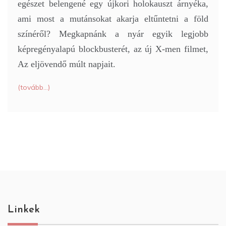
egészet belengené egy újkori holokauszt árnyéka,
ami most a mutánsokat akarja eltűntetni a föld
színéről? Megkapnánk a nyár egyik legjobb
képregényalapú blockbusterét, az új X-men filmet,
Az eljövendő múlt napjait.
(tovább…)
Linkek