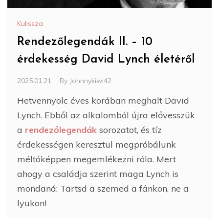
Kulissza
Rendezőlegendák II. – 10
érdekesség David Lynch életéről
2025.01.21.
By
Johnnykiwi42
Hetvennyolc éves korában meghalt David
Lynch. Ebből az alkalomból újra elővesszük
a
rendezőlegendák
sorozatot, és tíz
érdekességen keresztül megpróbálunk
méltóképpen megemlékezni róla. Mert
ahogy a családja szerint maga Lynch is
mondaná: Tartsd a szemed a fánkon, ne a
lyukon!