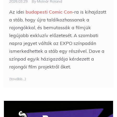
2026.03.29.
By
Molnár Roland
Az idei
budapesti Comic Con
-ra is kihajózott
a stáb, hogy újra találkozhassanak a
rajongókkal, és bemutassák a filmjük
legújabb exkluzív előzetesét. A szombati
napra jegyet váltók az EXPO színpadán
ismerkedhettek a stáb egy részével. Dave a
színpad egyik házigazdája kérdezett a
rajongói film projektről őket.
(tovább…)