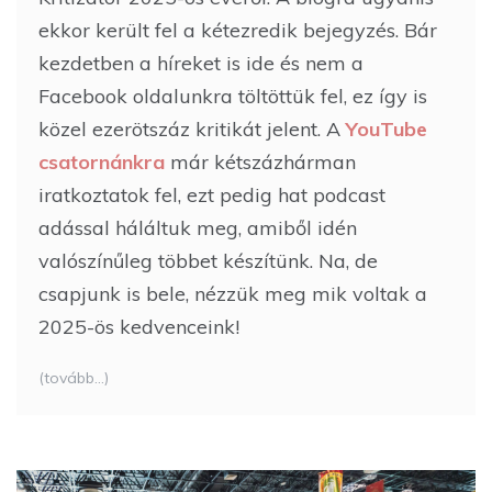
ekkor került fel a kétezredik bejegyzés. Bár
kezdetben a híreket is ide és nem a
Facebook oldalunkra töltöttük fel, ez így is
közel ezerötszáz kritikát jelent. A
YouTube
csatornánkra
már kétszázhárman
iratkoztatok fel, ezt pedig hat podcast
adással háláltuk meg, amiből idén
valószínűleg többet készítünk. Na, de
csapjunk is bele, nézzük meg mik voltak a
2025-ös kedvenceink!
(tovább…)