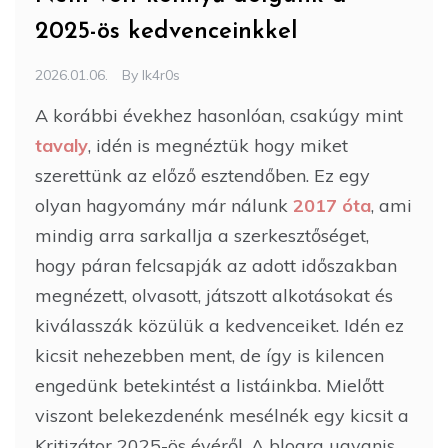
2025-ös kedvenceinkkel
2026.01.06.
By
Ik4r0s
A korábbi évekhez hasonlóan, csakúgy mint
tavaly
, idén is megnéztük hogy miket
szerettünk az előző esztendőben. Ez egy
olyan hagyomány már nálunk
2017 óta
, ami
mindig arra sarkallja a szerkesztőséget,
hogy páran felcsapják az adott időszakban
megnézett, olvasott, játszott alkotásokat és
kiválasszák közülük a kedvenceiket. Idén ez
kicsit nehezebben ment, de így is kilencen
engedünk betekintést a listáinkba. Mielőtt
viszont belekezdenénk mesélnék egy kicsit a
Kritizátor 2025-ös évéről. A blogra ugyanis