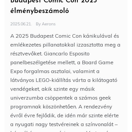
Budapest Comic Con 2025
élménybeszámoló
2025.06.21.
By
Aerons
A 2025 Budapest Comic Con kánikulával és
emlékezetes pillanatokkal izzasztotta meg a
résztvevőket. Giancarlo Esposito
panelbeszélgetése mellett, a Board Game
Expo forgalmas asztalai, valamint a
látványos LEGO-kiállítás várta a kilátogató
vendégeket, akik szinte egy másik
univerzumba csöppentek a számos geek
programnak köszönhetően. A rendezvény
évről évre fejlődik, de idén már szinte elérte
a nyugati nagy testvéreinek a színvonalát –