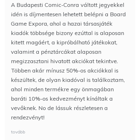
A Budapesti Comic-Conra váltott jegyekkel
idén is díjmentesen lehetett belépni a Board
Game Expora, ahol a hazai társasjáték
kiadók többsége bizony ezúttal is alaposan
kitett magáért, a kipróbálható játékokat,
valamint a pénztárcákat alaposan
megizzasztani hivatott akciókat tekintve.
Többen akár mínusz 50%-os akciókkal is
készültek, de olyan kiadóval is találkoztam,
ahol minden termékre egy önmagában
baráti 10%-os kedvezményt kínáltak a
vevőknek. No de lássuk részletesen a
rendezvényt!
tovább