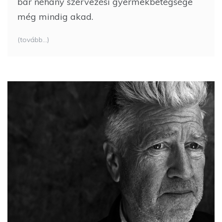
bár néhány szervezési gyermekbetegsége
még mindig akad.
(tovább…)