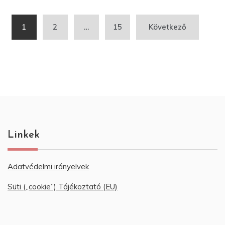
Bejegyzés
1
2
…
15
Következő
navigáció
Linkek
Adatvédelmi irányelvek
Süti („cookie”) Tájékoztató (EU)