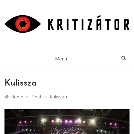
Skip
to
content
Menu
Kulissza
Home
»
Post
»
Kulissza