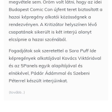
megvétele sem. Öröm volt látni, hogy az idei
Budapest Comic Con újfent teret biztosított a
hazai képregény alkotói közösségnek a
rendezvényen. A Kritizátor helyszínen lévő
csapatának sikerült is két interjú alanyt
elcsípnie a hazai szcénából.
Fogadjátok sok szeretettel a
Sora Puff Ide
képregények alkotójával Kovács Viktóriával
és az 5Panels egyik alapítójával és
elnökével, Pádár Ádámmal és Szebeni
Péterrel készült interjúinkat.
(tovább…)