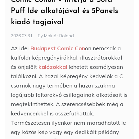
Puff Ide alkotójával és 5Panels
kiadó tagjaival
2026.03.31.
By
Molnár Roland
Az idei
Budapest Comic Con
on nemcsak a
külföldi képregényírókkal, illusztrátorokkal
és önjelölt
kalózokkal
lehetett személyesen
találkozni. A hazai képregény kedvelők a C
csarnok nagy termében a hazai szakma
legújabb feltörekvő csillagainak alkotásait is
megtekinthették. A szerencsésebbek még a
kedvenceikkel is összefuthattak.
Természetesen ilyenkor nem maradhatott le
egy közös kép vagy egy dedikált példány