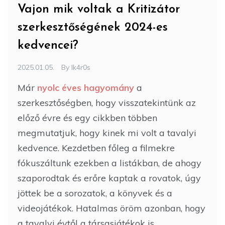
Vajon mik voltak a Kritizátor
szerkesztőségének 2024-es
kedvencei?
2025.01.05.
By
Ik4r0s
Már
nyolc éves hagyomány
a
szerkesztőségben, hogy visszatekintünk az
előző évre és egy cikkben többen
megmutatjuk, hogy kinek mi volt a tavalyi
kedvence. Kezdetben főleg a filmekre
fókuszáltunk ezekben a listákban, de ahogy
szaporodtak és erőre kaptak a rovatok, úgy
jöttek be a sorozatok, a könyvek és a
videojátékok. Hatalmas öröm azonban, hogy
a tavalyi évtől a társasjátékok is