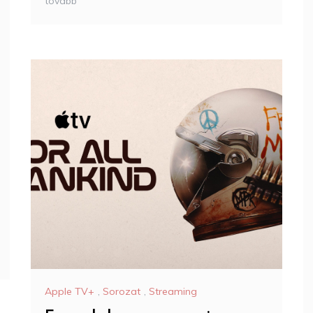
tovább
Apple TV+
,
Sorozat
,
Streaming