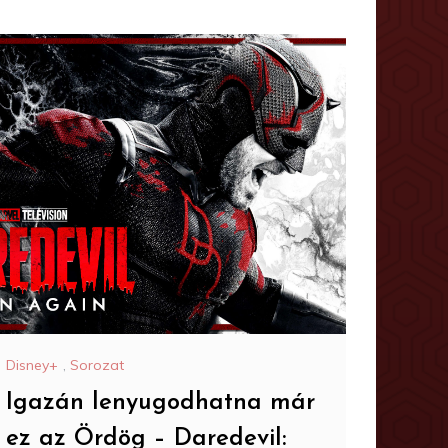
Disney+
,
Sorozat
Igazán lenyugodhatna már
ez az Ördög – Daredevil: