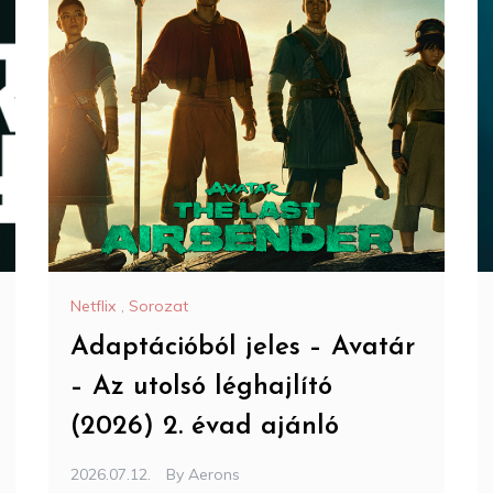
Netflix
,
Sorozat
Adaptációból jeles – Avatár
– Az utolsó léghajlító
(2026) 2. évad ajánló
2026.07.12.
By
Aerons