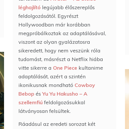
léghajlító
legújabb élőszereplős
feldolgozásától. Egyrészt
Hollywoodban már korábban
megpróbálkoztak az adaptálásával,
viszont az olyan gyalázatosra
sikeredett, hogy nem veszünk róla
tudomást, másrészt a Netflix hiába
vitte sikerre a
One Piece
kultanime
adaptálását, azért a szintén
ikonikusnak mondható
Cowboy
Bebop
és
Yu Yu Hakusho – A
szellemfiú
feldolgozásukkal
látványosan felsültek.
Ráadásul az eredeti sorozat két