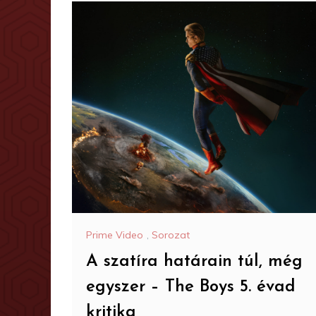
Prime Video
,
Sorozat
A szatíra határain túl, még
egyszer – The Boys 5. évad
kritika