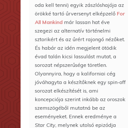
oda kell tenni) egyik zászlóshajója az
örökké tartó űrversenyt elképzelő
For
All Mankind
már lassan hat éve
szegezi az alternatív történelmi
sztorikért és az űrért rajongó nézőket.
És habár az idén megjelent ötödik
évad talán kicsi lassulást mutat, a
sorozat népszerűsége töretlen.
Olyannyira, hogy a kaliforniai cég
jóváhagyta a készítőknek egy spin-off
sorozat elkészítését is, ami
koncepciója szerint inkább az oroszok
szemszögéből mutatná be az
eseményeket. Ennek eredménye a
Star City
, melynek utolsó epizódja