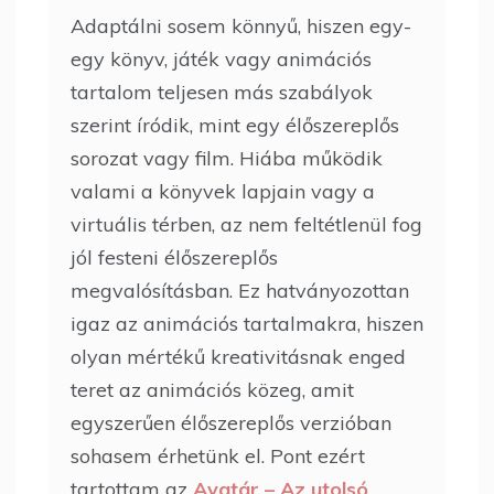
Adaptálni sosem könnyű, hiszen egy-
egy könyv, játék vagy animációs
tartalom teljesen más szabályok
szerint íródik, mint egy élőszereplős
sorozat vagy film. Hiába működik
valami a könyvek lapjain vagy a
virtuális térben, az nem feltétlenül fog
jól festeni élőszereplős
megvalósításban. Ez hatványozottan
igaz az animációs tartalmakra, hiszen
olyan mértékű kreativitásnak enged
teret az animációs közeg, amit
egyszerűen élőszereplős verzióban
sohasem érhetünk el. Pont ezért
tartottam az
Avatár – Az utolsó