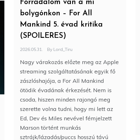
Forradalom van a mi
bolygónkon – For All
Mankind 5. évad kritika
(SPOILERES)
2026.05.31.
By
Lord_Tiru
Nagy várakozás előzte meg az Apple
streaming szolgáltatásának egyik fő
zászlóshajója, a For All Mankind
ötödik évadának érkezését. Nem is
csoda, hiszen minden rajongó meg
szerette volna tudni, hogy mi lett az
Ed, Dev és Miles nevével fémjelzett
Marson történt munkás
sztrájk/lázadás/puccs hosszú távú