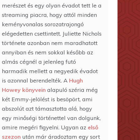
merészet és egy olyan évadot tett le a
streaming piacra, hogy attól minden
keményvonalas sorozatrajongó
elégedetten csettintett. Juliette Nichols
története azonban nem maradhatott
annyiban és nem sokkal később az
almás cégnél a jelenleg futó
harmadik mellett a negyedik évadot
is azonnal berendelték. A
Hugh
Howey könyvein
alapuló széria még
két Emmy-jelölést is besöpört, ami
abszolút azt támasztotta alá, hogy
egy minőségi történettel van dolgunk,
amire megéri figyelni. Ugyan az
első
szezon
után már áradoztam egy sort