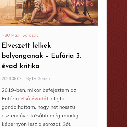
HBO Max
,
Sorozat
Elveszett lelkek
bolyonganak – Eufória 3.
évad kritika
2026.06.07.
By
Dr Gonzo
2019-ben, mikor befejeztem az
Eufória
első évadát
, aligha
gondolhattam, hogy hét hosszú
esztendővel később még mindig
képernyőn lesz a sorozat. Sőt,