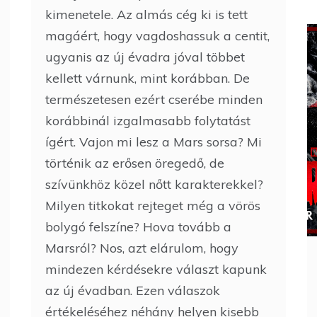
kimenetele. Az almás cég ki is tett
magáért, hogy vagdoshassuk a centit,
ugyanis az új évadra jóval többet
kellett várnunk, mint korábban. De
természetesen ezért cserébe minden
korábbinál izgalmasabb folytatást
ígért. Vajon mi lesz a Mars sorsa? Mi
történik az erősen öregedő, de
szívünkhöz közel nőtt karakterekkel?
Milyen titkokat rejteget még a vörös
bolygó felszíne? Hova tovább a
Marsról? Nos, azt elárulom, hogy
mindezen kérdésekre választ kapunk
az új évadban. Ezen válaszok
értékeléséhez néhány helyen kisebb