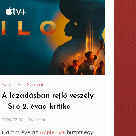
Apple TV+
,
Sorozat
A lázadásban rejlő veszély
– Siló 2. évad kritika
2026.07.06.
By
Ik4r0s
Három éve az
AppleTV+
húzott egy