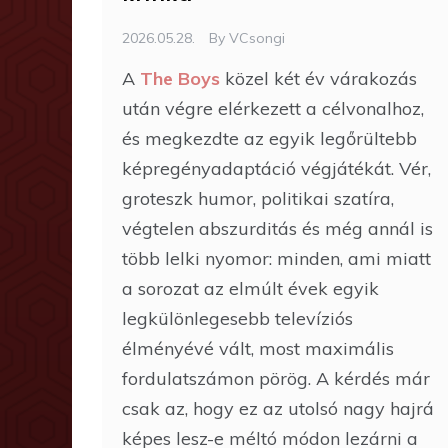
2026.05.28.
By
VCsongi
A
The Boys
közel két év várakozás
után végre elérkezett a célvonalhoz,
és megkezdte az egyik legőrültebb
képregényadaptáció végjátékát. Vér,
groteszk humor, politikai szatíra,
végtelen abszurditás és még annál is
több lelki nyomor: minden, ami miatt
a sorozat az elmúlt évek egyik
legkülönlegesebb televíziós
élményévé vált, most maximális
fordulatszámon pörög. A kérdés már
csak az, hogy ez az utolsó nagy hajrá
képes lesz-e méltó módon lezárni a