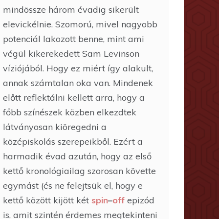
mindössze három évadig sikerült
elevickélnie. Szomorú, mivel nagyobb
potenciál lakozott benne, mint ami
végül kikerekedett Sam Levinson
víziójából. Hogy ez miért így alakult,
annak számtalan oka van. Mindenek
előtt reflektálni kellett arra, hogy a
főbb színészek közben elkezdtek
látványosan kiöregedni a
középiskolás szerepeikből. Ezért a
harmadik évad azután, hogy az első
kettő kronológiailag szorosan követte
egymást (és ne felejtsük el, hogy e
kettő között kijött két
spin
–
off
epizód
is, amit szintén érdemes megtekinteni