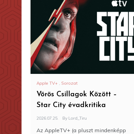
Apple TV+
,
Sorozat
Vörös Csillagok Között –
Star City évadkritika
2026.07.25.
By
Lord_Tiru
Az AppleTV+ (a pluszt mindenképp