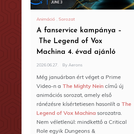
Animáció
,
Sorozat
A fanservice kampánya –
The Legend of Vox
Machina 4. évad ajánló
2026.06.27.
By
Aerons
Még januárban ért véget a Prime
Video-n a
The Mighty Nein
című új
animációs sorozat, amely első
ránézésre kísértetiesen hasonlít a
The
Legend of Vox Machina
sorozatra.
Nem véletlenül: mindkettő a Critical
Role egyik
Dungeons &