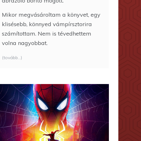
ábrázoló borító mögött.
Mikor megvásároltam a könyvet, egy
klisésebb, könnyed vámpírsztorira
számítottam. Nem is tévedhettem
volna nagyobbat.
(tovább…)