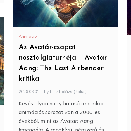
Animáció
Az Avatár-csapat
nosztalgiaturnéja – Avatar
Aang: The Last Airbender
kritika
2026.08.01.
By
Illisz Balázs (Balus)
Kevés olyan nagy hatású amerikai
animációs sorozat van a 2000-es
évekből, mint az
Avatar: Aang
legendája
. A rendkívül népszerű és