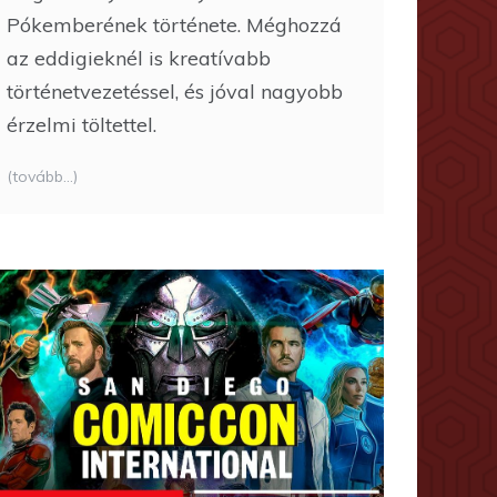
Pókemberének története. Méghozzá
az eddigieknél is kreatívabb
történetvezetéssel, és jóval nagyobb
érzelmi töltettel.
(tovább…)