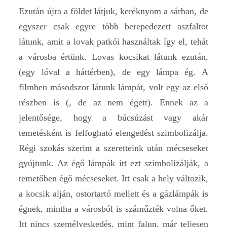
Ezután újra a földet látjuk, keréknyom a sárban, de
egyszer csak egyre több berepedezett aszfaltot
látunk, amit a lovak patkói használtak így el, tehát
a városba értünk. Lovas kocsikat látunk ezután,
(egy lóval a háttérben), de egy lámpa ég. A
filmben másodszor látunk lámpát, volt egy az első
részben is (, de az nem égett). Ennek az a
jelentősége, hogy a búcsúzást vagy akár
temetésként is felfogható elengedést szimbolizálja.
Régi szokás szerint a szeretteink után mécseseket
gyújtunk. Az égő lámpák itt ezt szimbolizálják, a
temetőben égő mécseseket. Itt csak a hely változik,
a kocsik alján, ostortartó mellett és a gázlámpák is
égnek, mintha a városból is száműzték volna őket.
Itt nincs személyeskedés, mint falun, már teljesen