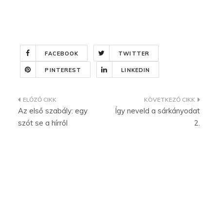
FACEBOOK
TWITTER
PINTEREST
LINKEDIN
Bejegyzés
Az első szabály: egy
Így neveld a sárkányodat
navigáció
szót se a hírről
2.