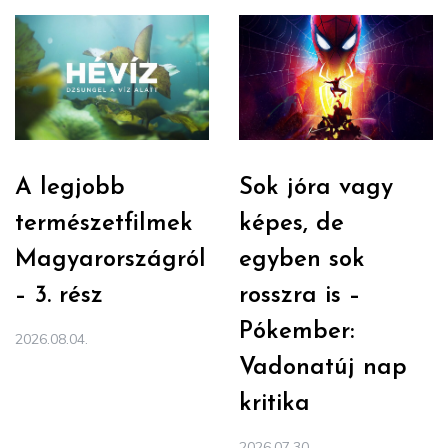
A legjobb
Sok jóra vagy
természetfilmek
képes, de
Magyarországról
egyben sok
– 3. rész
rosszra is –
Pókember:
2026.08.04.
Vadonatúj nap
kritika
2026.07.30.