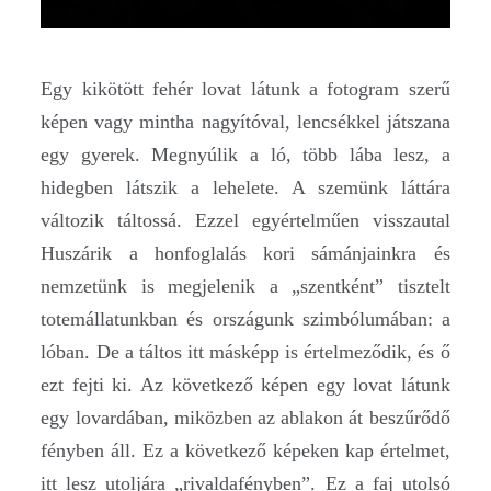
Egy kikötött fehér lovat látunk a fotogram szerű
képen vagy mintha nagyítóval, lencsékkel játszana
egy gyerek. Megnyúlik a ló, több lába lesz, a
hidegben látszik a lehelete. A szemünk láttára
változik táltossá. Ezzel egyértelműen visszautal
Huszárik a honfoglalás kori sámánjainkra és
nemzetünk is megjelenik a „szentként” tisztelt
totemállatunkban és országunk szimbólumában: a
lóban. De a táltos itt másképp is értelmeződik, és ő
ezt fejti ki. Az következő képen egy lovat látunk
egy lovardában, miközben az ablakon át beszűrődő
fényben áll. Ez a következő képeken kap értelmet,
itt lesz utoljára „rivaldafényben”. Ez a faj utolsó