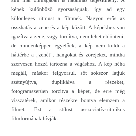
képek különböző gyorsaságúak, így ad egy
különleges ritmust a filmnek. Nagyon erős az
összhatás a zene és a kép között. A képekhez van
igazítva a zene, vagy fordítva, nem lehet eldönteni,
de mindenképpen egyelőek, a kép nem küldi a
háttérbe a „zenét”, hangokat és zörejeket, mintha
szervesen hozzá tartozna a vágáshoz. A kép néha
megáll, máskor felgyorsul, sőt sokszor látjuk
szétnyújtva, duplikálva a részeket,
fotogramszerűen torzítva a képet, de erre még
visszatérek, amikor részekre bontva elemzem a
filmet. Ezt a stílust asszociatív-ritmikus
filmformának hívják.