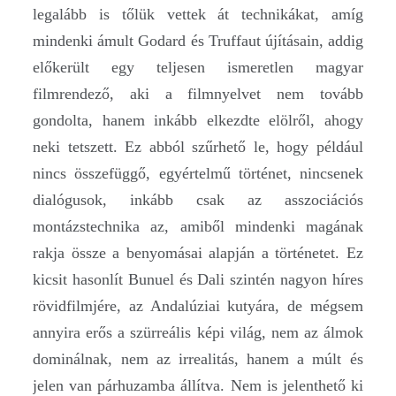
legalább is tőlük vettek át technikákat, amíg
mindenki ámult Godard és Truffaut újításain, addig
előkerült egy teljesen ismeretlen magyar
filmrendező, aki a filmnyelvet nem tovább
gondolta, hanem inkább elkezdte elölről, ahogy
neki tetszett. Ez abból szűrhető le, hogy például
nincs összefüggő, egyértelmű történet, nincsenek
dialógusok, inkább csak az asszociációs
montázstechnika az, amiből mindenki magának
rakja össze a benyomásai alapján a történetet. Ez
kicsit hasonlít Bunuel és Dali szintén nagyon híres
rövidfilmjére, az Andalúziai kutyára, de mégsem
annyira erős a szürreális képi világ, nem az álmok
dominálnak, nem az irrealitás, hanem a múlt és
jelen van párhuzamba állítva. Nem is jelenthető ki