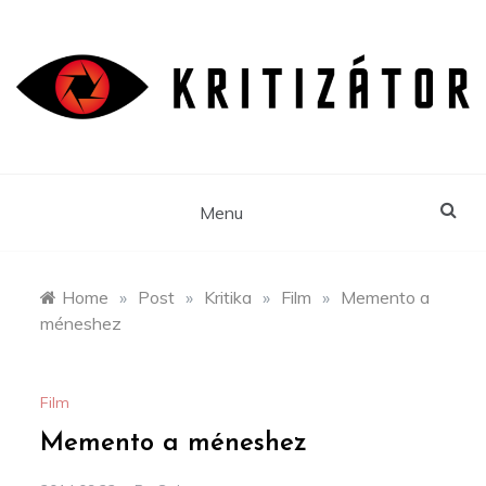
Skip
to
content
Menu
Home
»
Post
»
Kritika
»
Film
»
Memento a
méneshez
Film
Memento a méneshez