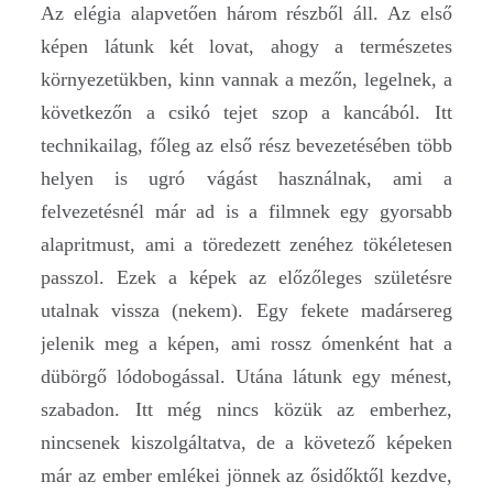
Az elégia alapvetően három részből áll. Az első
képen látunk két lovat, ahogy a természetes
környezetükben, kinn vannak a mezőn, legelnek, a
következőn a csikó tejet szop a kancából. Itt
technikailag, főleg az első rész bevezetésében több
helyen is ugró vágást használnak, ami a
felvezetésnél már ad is a filmnek egy gyorsabb
alapritmust, ami a töredezett zenéhez tökéletesen
passzol. Ezek a képek az előzőleges születésre
utalnak vissza (nekem). Egy fekete madársereg
jelenik meg a képen, ami rossz ómenként hat a
dübörgő lódobogással. Utána látunk egy ménest,
szabadon. Itt még nincs közük az emberhez,
nincsenek kiszolgáltatva, de a követező képeken
már az ember emlékei jönnek az ősidőktől kezdve,