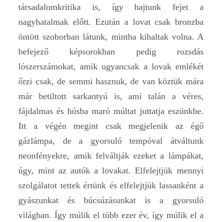
társadalomkritika is, így hajtunk fejet a
nagyhatalmak előtt. Ezután a lovat csak bronzba
öntött szoborban látunk, mintha kihaltak volna. A
befejező képsorokban pedig rozsdás
lószerszámokat, amik ugyancsak a lovak emlékét
őrzi csak, de semmi hasznuk, de van köztük mára
már betiltott sarkantyú is, ami talán a véres,
fájdalmas és húsba maró múltat juttatja eszünkbe.
Itt a végén megint csak megjelenik az égő
gázlámpa, de a gyorsuló tempóval átváltunk
neonfényekre, amik felváltják ezeket a lámpákat,
úgy, mint az autók a lovakat. Elfelejtjük mennyi
szolgálatot tettek értünk és elfelejtjük lassanként a
gyászunkat és búcsúzásunkat is a gyorsuló
világban. Így múlik el több ezer év, így múlik el a