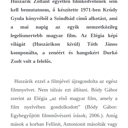
Huszárik Zoltánt egyetlen filmkedvelőnek sem
kell bemutatnom, ő készítette 1971-ben Krúdy
Gyula könyvéből a Szindbád című alkotást, ami
a mai napig az egyik nemzetközileg
legelismertebb magyar film. Az Elégia képi
világát (Huszárikon kívül) Tóth János
komponálta, a zenéért és hangokért Durkó
Zsolt volt a felelős.
Huszárik ezzel a filmjével újragondolta az egész
filmnyelvet. Nem túlzás ezt állítani. Bódy Gábor
szerint az Elégia „az első magyar film, amely a
film nyelvében gondolkodott” (Bódy Gábor:
Egybegyűjtött filmművészeti írások; 2006.). Amíg
mások a korban Fellinit, Antonionit másolták vagy