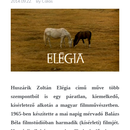
2014.09.22.
By
Calas
Huszárik Zoltán Elégia című műve több
szempontból is egy páratlan, kiemelkedő,
kísérletező alkotás a magyar filmművészetben.
1965-ben készítette a mai napig mérvadó Balázs
Béla filmstúdióban harmadik (kísérleti) filmjét.