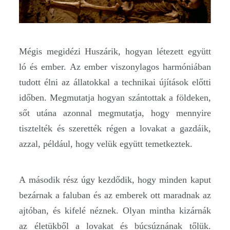
Mégis megidézi Huszárik, hogyan létezett együtt
ló és ember. Az ember viszonylagos harmóniában
tudott élni az állatokkal a technikai újítások előtti
időben. Megmutatja hogyan szántottak a földeken,
sőt utána azonnal megmutatja, hogy mennyire
tisztelték és szerették régen a lovakat a gazdáik,
azzal, például, hogy velük együtt temetkeztek.
A második rész úgy kezdődik, hogy minden kaput
bezárnak a faluban és az emberek ott maradnak az
ajtóban, és kifelé néznek. Olyan mintha kizárnák
az életükből a lovakat és búcsúznának tőlük.