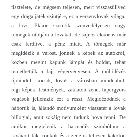
tisztelete, de mégsem teljesen, mert visszasüllyed
egy drága játék szintjére, ez a versenylovak világa:
a lovi. Ekkor szeretik szenvedélyesen nagy
tömegek utoljára a lovakat, de sajnos ekkor is már
csak ferdítve, a pénz miatt. A tömegek már
megidézik a várost, jönnek a képek az autókról,
közben megint kapunk lámpát és holdat, tehát
temethetjük a fajt végérvényesen. A múltidézés
újraindul, kocsik, lovak a városban mindenhol,
régi képek, festmények, zaklatott zene, hipergyors
vágások jellemzik ezt a részt. Megidéződnek a
háborúk is, állandó motívumként visszatér a lovak
billogjai, amit sokáig nem tudunk hova tenni. De
amikor megjelenik a harmadik szimbólum a
kivágott fák, rönkök és a zene is teljesen kakofón