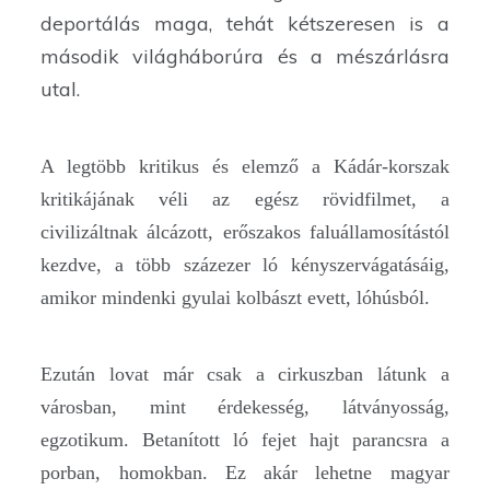
deportálás maga, tehát kétszeresen is a
második világháborúra és a mészárlásra
utal.
A legtöbb kritikus és elemző a Kádár-korszak
kritikájának véli az egész rövidfilmet, a
civilizáltnak álcázott, erőszakos faluállamosítástól
kezdve, a több százezer ló kényszervágatásáig,
amikor mindenki gyulai kolbászt evett, lóhúsból.
Ezután lovat már csak a cirkuszban látunk a
városban, mint érdekesség, látványosság,
egzotikum. Betanított ló fejet hajt parancsra a
porban, homokban. Ez akár lehetne magyar