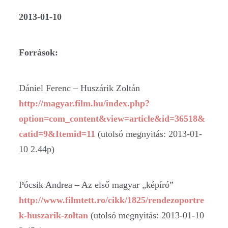
2013-01-10
Források:
Dániel Ferenc – Huszárik Zoltán
http://magyar.film.hu/index.php?
option=com_content&view=article&id=36518&
catid=9&Itemid=11
(utolsó megnyitás: 2013-01-
10 2.44p)
Pócsik Andrea – Az első magyar „képíró”
http://www.filmtett.ro/cikk/1825/rendezoportre
k-huszarik-zoltan
(utolsó megnyitás: 2013-01-10