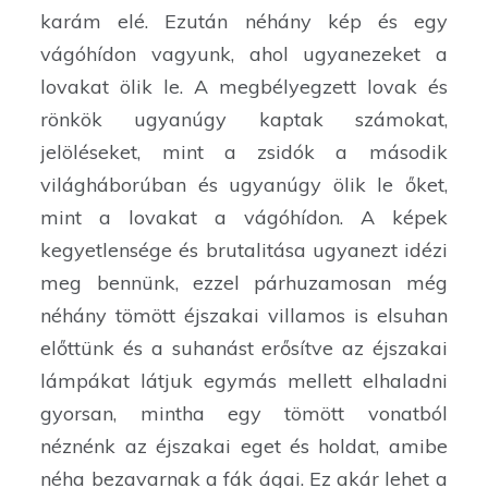
karám elé. Ezután néhány kép és egy
vágóhídon vagyunk, ahol ugyanezeket a
lovakat ölik le. A megbélyegzett lovak és
rönkök ugyanúgy kaptak számokat,
jelöléseket, mint a zsidók a második
világháborúban és ugyanúgy ölik le őket,
mint a lovakat a vágóhídon. A képek
kegyetlensége és brutalitása ugyanezt idézi
meg bennünk, ezzel párhuzamosan még
néhány tömött éjszakai villamos is elsuhan
előttünk és a suhanást erősítve az éjszakai
lámpákat látjuk egymás mellett elhaladni
gyorsan, mintha egy tömött vonatból
néznénk az éjszakai eget és holdat, amibe
néha bezavarnak a fák ágai. Ez akár lehet a