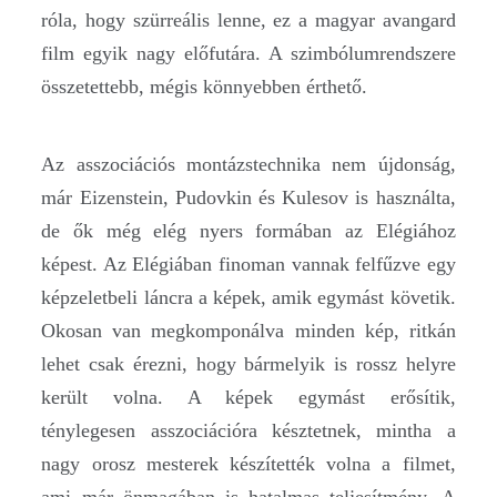
róla, hogy szürreális lenne, ez a magyar avangard
film egyik nagy előfutára. A szimbólumrendszere
összetettebb, mégis könnyebben érthető.
Az asszociációs montázstechnika nem újdonság,
már Eizenstein, Pudovkin és Kulesov is használta,
de ők még elég nyers formában az Elégiához
képest. Az Elégiában finoman vannak felfűzve egy
képzeletbeli láncra a képek, amik egymást követik.
Okosan van megkomponálva minden kép, ritkán
lehet csak érezni, hogy bármelyik is rossz helyre
került volna. A képek egymást erősítik,
ténylegesen asszociációra késztetnek, mintha a
nagy orosz mesterek készítették volna a filmet,
ami már önmagában is hatalmas teljesítmény. A