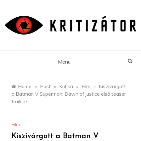
Skip
to
content
Menu
Home
»
Post
»
Kritika
»
Film
»
Kiszivárgott
a Batman V Superman: Dawn of justice első teaser
trailere
Film
Kiszivárgott a Batman V