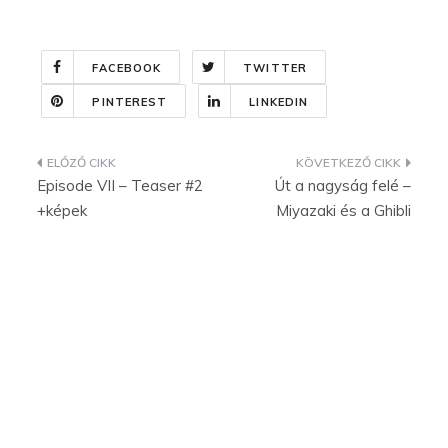
FACEBOOK
TWITTER
PINTEREST
LINKEDIN
Bejegyzés
Episode VII – Teaser #2
Út a nagyság felé –
navigáció
+képek
Miyazaki és a Ghibli