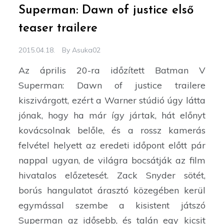
Superman: Dawn of justice első
teaser trailere
2015.04.18.
By
Asuka02
Az április 20-ra időzített Batman V
Superman: Dawn of justice trailere
kiszivárgott, ezért a Warner stúdió úgy látta
jónak, hogy ha már így jártak, hát előnyt
kovácsolnak belőle, és a rossz kamerás
felvétel helyett az eredeti időpont előtt pár
nappal ugyan, de világra bocsátják az film
hivatalos előzetesét. Zack Snyder sötét,
borús hangulatot árasztó közegében kerül
egymással szembe a kisistent játszó
Superman az idősebb, és talán egy kicsit