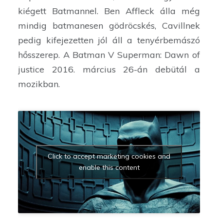
kiégett Batmannel. Ben Affleck álla még
mindig batmanesen gödröcskés, Cavillnek
pedig kifejezetten jól áll a tenyérbemászó
hősszerep. A
Batman V Superman: Dawn of
justice 2016. március 26-án debütál a
mozikban.
Click to accept marketing cookies and
enable this content