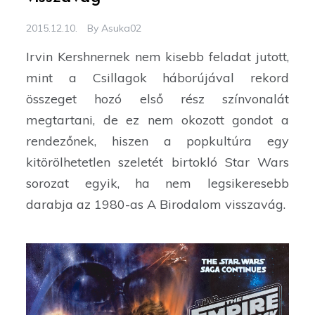
2015.12.10.
By
Asuka02
Irvin Kershnernek nem kisebb feladat jutott,
mint a Csillagok háborújával rekord
összeget hozó első rész színvonalát
megtartani, de ez nem okozott gondot a
rendezőnek, hiszen a popkultúra egy
kitörölhetetlen szeletét birtokló Star Wars
sorozat egyik, ha nem legsikeresebb
darabja az 1980-as A Birodalom visszavág.