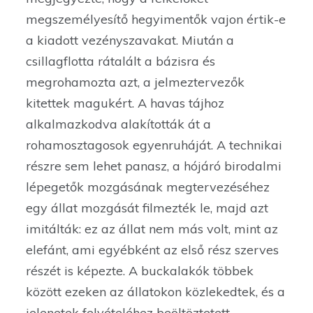
megszemélyesítő hegyimentők vajon értik-e
a kiadott vezényszavakat. Miután a
csillagflotta rátalált a bázisra és
megrohamozta azt, a jelmeztervezők
kitettek magukért. A havas tájhoz
alkalmazkodva alakították át a
rohamosztagosok egyenruháját. A technikai
részre sem lehet panasz, a hójáró birodalmi
lépegetők mozgásának megtervezéséhez
egy állat mozgását filmezték le, majd azt
imitálták: ez az állat nem más volt, mint az
elefánt, ami egyébként az első rész szerves
részét is képezte. A buckalakók többek
között ezeken az állatokon közlekedtek, és a
jelenetek felvételéhez beöltöztetett