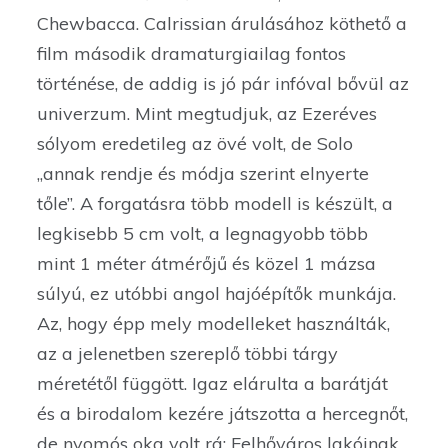
Chewbacca. Calrissian árulásához köthető a
film második dramaturgiailag fontos
történése, de addig is jó pár infóval bővül az
univerzum. Mint megtudjuk, az Ezeréves
sólyom eredetileg az övé volt, de Solo
„annak rendje és módja szerint elnyerte
tőle”. A forgatásra több modell is készült, a
legkisebb 5 cm volt, a legnagyobb több
mint 1 méter átmérőjű és közel 1 mázsa
súlyú, ez utóbbi angol hajóépítők munkája.
Az, hogy épp mely modelleket használták,
az a jelenetben szereplő többi tárgy
méretétől függött. Igaz elárulta a barátját
és a birodalom kezére játszotta a hercegnőt,
de nyomós oka volt rá: Felhőváros lakóinak