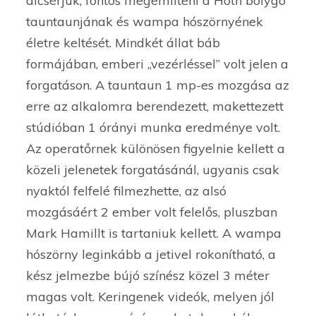
dicsérjük, fontos megemlíteni a Hoth bolygó
tauntaunjának és wampa hószörnyének
életre keltését. Mindkét állat báb
formájában, emberi „vezérléssel” volt jelen a
forgatáson. A tauntaun 1 mp-es mozgása az
erre az alkalomra berendezett, makettezett
stúdióban 1 órányi munka eredménye volt.
Az operatőrnek különösen figyelnie kellett a
közeli jelenetek forgatásánál, ugyanis csak
nyaktól felfelé filmezhette, az alsó
mozgásáért 2 ember volt felelős, pluszban
Mark Hamillt is tartaniuk kellett. A wampa
hószörny leginkább a jetivel rokonítható, a
kész jelmezbe bújó színész közel 3 méter
magas volt. Keringenek videók, melyen jól