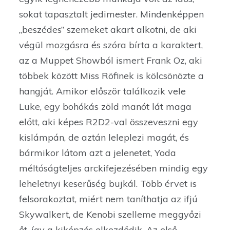
sokat tapasztalt jedimester. Mindenképpen
„beszédes” szemeket akart alkotni, de aki
végül mozgásra és szóra bírta a karaktert,
az a Muppet Showból ismert Frank Oz, aki
többek között Miss Röfinek is kölcsönözte a
hangját. Amikor először találkozik vele
Luke, egy bohókás zöld manót lát maga
előtt, aki képes R2D2-val összeveszni egy
kislámpán, de aztán leleplezi magát, és
bármikor látom azt a jelenetet, Yoda
méltóságteljes arckifejezésében mindig egy
leheletnyi keserűség bujkál. Több érvet is
felsorakoztat, miért nem taníthatja az ifjú
Skywalkert, de Kenobi szelleme meggyőzi
őt, így a kiképzés elkezdődik. Az első