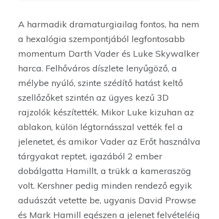
A harmadik dramaturgiailag fontos, ha nem
a hexalógia szempontjából legfontosabb
momentum Darth Vader és Luke Skywalker
harca. Felhőváros díszlete lenyűgöző, a
mélybe nyúló, szinte szédítő hatást keltő
szellőzőket szintén az ügyes kezű 3D
rajzolók készítették. Mikor Luke kizuhan az
ablakon, külön légtornásszal vették fel a
jelenetet, és amikor Vader az Erőt használva
tárgyakat reptet, igazából 2 ember
dobálgatta Hamillt, a trükk a kameraszög
volt. Kershner pedig minden rendező egyik
aduászát vetette be, ugyanis David Prowse
és Mark Hamill egészen a jelenet felvételéig