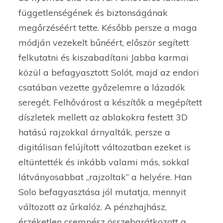
függetlenségének és biztonságának
megőrzéséért tette. Később persze a maga
módján vezekelt bűnéért, először segített
felkutatni és kiszabadítani Jabba karmai
közül a befagyasztott Solót, majd az endori
csatában vezette győzelemre a lázadók
seregét. Felhővárost a készítők a megépített
díszletek mellett az ablakokra festett 3D
hatású rajzokkal árnyalták, persze a
digitálisan felújított változatban ezeket is
eltüntették és inkább valami más, sokkal
látványosabbat „rajzoltak” a helyére. Han
Solo befagyasztása jól mutatja, mennyit
változott az űrkalóz. A pénzhajhász,
érzéketlen csempész összebarátkozott a