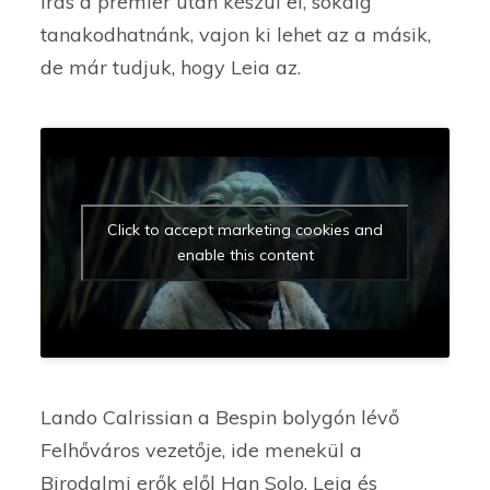
írás a premier után készül el, sokáig
tanakodhatnánk, vajon ki lehet az a másik,
de már tudjuk, hogy Leia az.
Click to accept marketing cookies and
enable this content
Lando Calrissian a Bespin bolygón lévő
Felhőváros vezetője, ide menekül a
Birodalmi erők elől Han Solo, Leia és