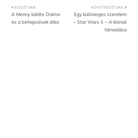
Bejegyzés
A Menny küldte Doktor
Egy különleges szerelem
navigáció
és a befejezések átka
– Star Wars II. – A klónok
támadása