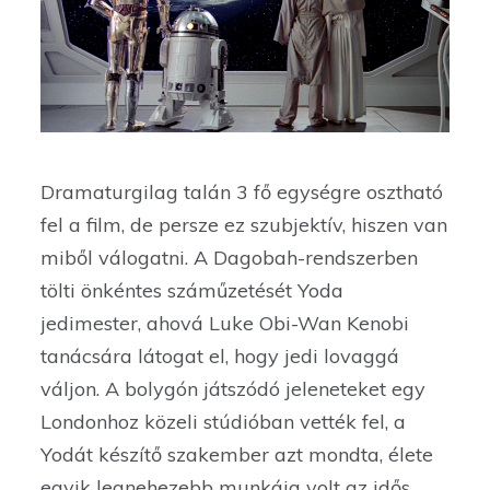
Dramaturgilag talán 3 fő egységre osztható
fel a film, de persze ez szubjektív, hiszen van
miből válogatni. A Dagobah-rendszerben
tölti önkéntes száműzetését Yoda
jedimester, ahová Luke Obi-Wan Kenobi
tanácsára látogat el, hogy jedi lovaggá
váljon. A bolygón játszódó jeleneteket egy
Londonhoz közeli stúdióban vették fel, a
Yodát készítő szakember azt mondta, élete
egyik legnehezebb munkája volt az idős,