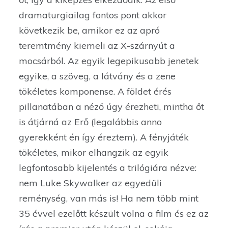
dramaturgiailag fontos pont akkor
következik be, amikor ez az apró
teremtmény kiemeli az X-szárnyút a
mocsárból. Az egyik legepikusabb jenetek
egyike, a szöveg, a látvány és a zene
tökéletes komponense. A földet érés
pillanatában a néző úgy érezheti, mintha őt
is átjárná az Erő (legalábbis anno
gyerekként én így éreztem). A fényjáték
tökéletes, mikor elhangzik az egyik
legfontosabb kijelentés a trilógiára nézve:
nem Luke Skywalker az egyedüli
reménység, van más is! Ha nem több mint
35 évvel ezelőtt készült volna a film és ez az