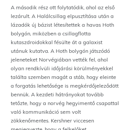
A második rész ott folytatódik, ahol az első
lezárult. A Halálcsillag elpusztítása után a
lázadók új bázist létesítettek a havas Hoth
bolygón, miközben a csillagflotta
kutaszdroidokkal fésülte át a galaxist
utánuk kutatva. A Hoth bolygón játszódó
jeleneteket Norvégiában vették fel, ahol
olyan rendkívüli időjárási körülményekkel
találta szemben magát a stáb, hogy eleinte
a forgatás lehetősége is megkérdőjeleződött
bennük. A kezdeti hátrányokat tovább
tetőzte, hogy a norvég hegyimentő csapattal
való kommunikáció sem volt
zökkenőmentes. Kershner viccesen
megjegyezte, hogy a felkelőket