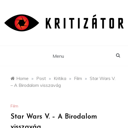
Skip
to
content
Menu
Home
»
Post
»
Kritika
»
Film
»
Star Wars V.
– A Birodalom visszavág
Film
Star Wars V. – A Birodalom
visszavág