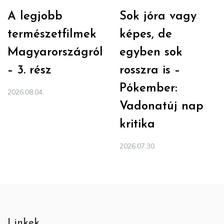
A legjobb
Sok jóra vagy
természetfilmek
képes, de
Magyarországról
egyben sok
– 3. rész
rosszra is –
Pókember:
2026.08.04.
Vadonatúj nap
kritika
2026.07.30.
Linkek