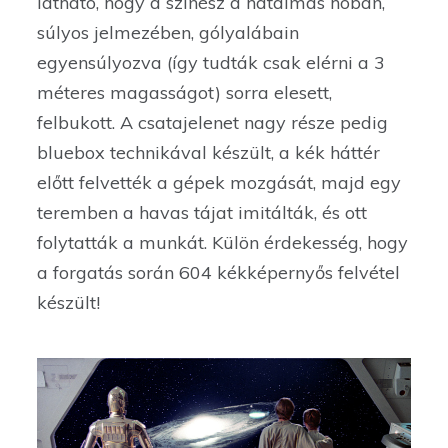
látható, hogy a színész a hatalmas hóban,
súlyos jelmezében, gólyalábain
egyensúlyozva (így tudták csak elérni a 3
méteres magasságot) sorra elesett,
felbukott. A csatajelenet nagy része pedig
bluebox technikával készült, a kék háttér
előtt felvették a gépek mozgását, majd egy
teremben a havas tájat imitálták, és ott
folytatták a munkát. Külön érdekesség, hogy
a forgatás során 604 kékképernyős felvétel
készült!