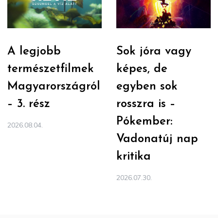
A legjobb
Sok jóra vagy
természetfilmek
képes, de
Magyarországról
egyben sok
– 3. rész
rosszra is –
Pókember:
2026.08.04.
Vadonatúj nap
kritika
2026.07.30.