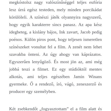
megkóstolsz nagy valószínűséggel teljes eufória
lesz úrrá egész testeden, mely minden porcikádat
körülöleli. A színészi játék olyannyira nagyszerű,
hogy egyik karakterre sincs panasz. Az apa kész
idegbeteg, a kislány bájos, Ink zavart, Jacob pedig
poénos. Külön piros pont, hogy teljesen ismeretlen
színészeket vonultat fel a film. A zenét nem lehet
szavakba önteni. Az úgy ahogy van káprázatos.
Egyszerűen lenyűgöző. És most jön az, ami még
jobbá teszi a filmet. Ez egy stúdióktól mentes
alkotás, ami teljes egészében Jamin Winans
gyermeke. Ő a rendező, író, vágó, zeneszerző és
producer egy személyben.
Két zsebkendőt „fogyasztottam” el a film alatt és