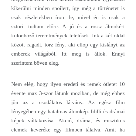
kikerülni minden spoilert, így még a történetet is
csak részletekben írom le, mivel én is csak a
sztorit tudtam előre. A jó és a rossz álmokért
különböző teremtmények felelősek. Ink a két oldal
között ragadt, torz lény, aki ellop egy kislányt az
emberek világából. Itt meg is állok. Ennyi
szerintem bőven elég.
Nem elég, hogy ilyen eredeti és remek ötletet 10
évente max 3-szor látunk moziban, de még ehhez
jön az a csodálatos látvány. Az egész film
lényegében egy hatalmas álomkép. Idilli és drámai
képek váltakozása. Akció, dráma, és misztikus
elemek keveréke egy filmben tálalva. Amit ha