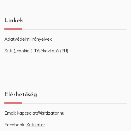
Linkek
Adatvédelmi irányelvek
Süti („cookie”) Tájékoztató (EU)
Elérhetőség
Email:
kapcsolat@kritizator.hu
Facebook:
Kritizátor