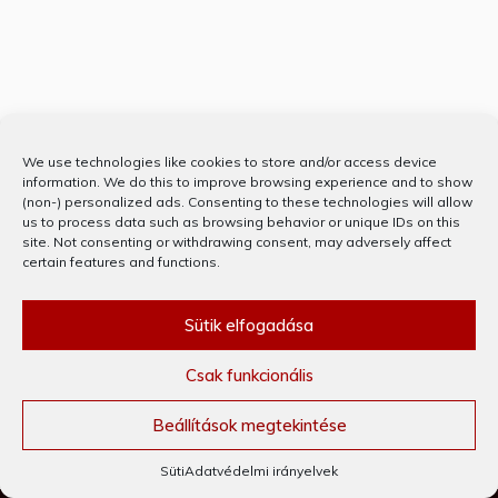
Partnerünk
We use technologies like cookies to store and/or access device
information. We do this to improve browsing experience and to show
(non-) personalized ads. Consenting to these technologies will allow
us to process data such as browsing behavior or unique IDs on this
site. Not consenting or withdrawing consent, may adversely affect
certain features and functions.
Sütik elfogadása
Csak funkcionális
KÖSZÖNJÜK WORDPRESS! © MINDEN JOG FENNTARTVA 2020
THEME: PREFER BY
TEMPLATE SELL
.
Beállítások megtekintése
Süti
Adatvédelmi irányelvek