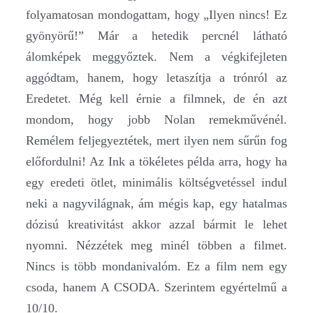
folyamatosan mondogattam, hogy „Ilyen nincs! Ez
gyönyörű!” Már a hetedik percnél látható
álomképek meggyőztek. Nem a végkifejleten
aggódtam, hanem, hogy letaszítja a trónról az
Eredetet. Még kell érnie a filmnek, de én azt
mondom, hogy jobb Nolan remekművénél.
Remélem feljegyeztétek, mert ilyen nem sűrűn fog
előfordulni! Az Ink a tökéletes példa arra, hogy ha
egy eredeti ötlet, minimális költségvetéssel indul
neki a nagyvilágnak, ám mégis kap, egy hatalmas
dózisú kreativitást akkor azzal bármit le lehet
nyomni. Nézzétek meg minél többen a filmet.
Nincs is több mondanivalóm. Ez a film nem egy
csoda, hanem A CSODA. Szerintem egyértelmű a
10/10.