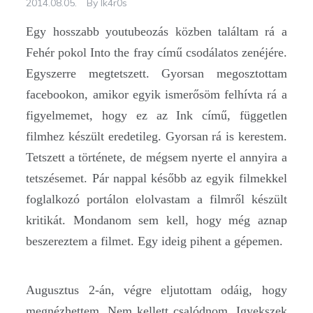
2014.08.05.
By
Ik4r0s
Egy hosszabb youtubeozás közben találtam rá a
Fehér pokol Into the fray című csodálatos zenéjére.
Egyszerre megtetszett. Gyorsan megosztottam
facebookon, amikor egyik ismerősöm felhívta rá a
figyelmemet, hogy ez az Ink című, független
filmhez készült eredetileg. Gyorsan rá is kerestem.
Tetszett a története, de mégsem nyerte el annyira a
tetszésemet. Pár nappal később az egyik filmekkel
foglalkozó portálon elolvastam a filmről készült
kritikát. Mondanom sem kell, hogy még aznap
beszereztem a filmet. Egy ideig pihent a gépemen.
Augusztus 2-án, végre eljutottam odáig, hogy
megnézhettem. Nem kellett csalódnom. Igyekszek