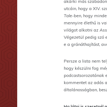
akárki más szabadon 
utcáin, hogy a XIV. s
Tale
-ben, hogy minde
mennyire élethű is va
világot alkotni az
Ass
Végezetül pedig szó e
e a gránáthajítást, a
Persze a lista nem tel
hogy készülni fog még
podcastsorozatának el
kommentet az adás al
általánosságban, besz
Ha látni is szeretnél