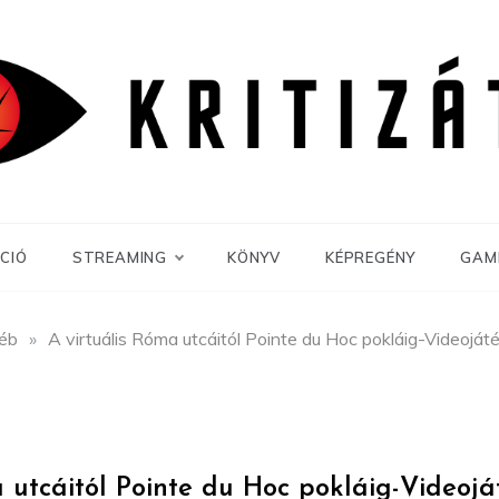
CIÓ
STREAMING
KÖNYV
KÉPREGÉNY
GAM
éb
»
A virtuális Róma utcáitól Pointe du Hoc pokláig-Videoját
a utcáitól Pointe du Hoc pokláig-Videojá