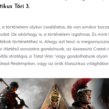
ikus Töri 3.
, a történelem olykor csodálatos, de van amikor borz
mutat. De akárhogy is, a történelem izgalmas. És mint 
tékok történetéhez is. Ahogy azt teszi is megannyiszor
i ihletésű sorozatra gondolnunk, az Assassin’s Creed-r
ítős stratégia, a
Total War
. Vagy gondolhatunk olyan 
Dead Redemption
, vagy az örök klasszikus világhábo