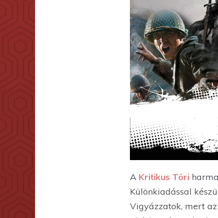
A
Kritikus Töri
harmad
Különkiadással készül
Vigyázzatok, mert a