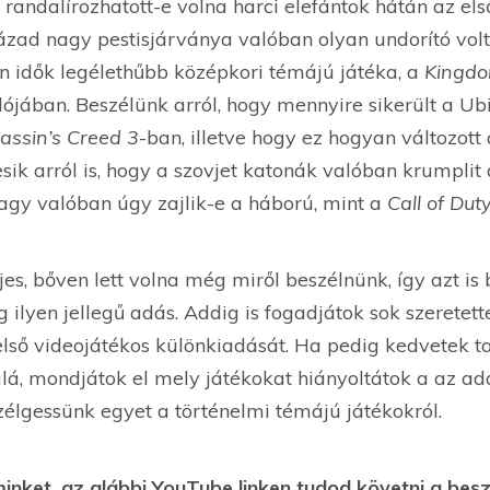
randalírozhatott-e volna harci elefántok hátán az el
zázad nagy pestisjárványa valóban olyan undorító vol
n idők legélethűbb középkori témájú játéka, a
Kingdo
lójában. Beszélünk arról, hogy mennyire sikerült a Ub
assin’s Creed 3
-ban, illetve hogy ez hogyan változott
sik arról is, hogy a szovjet katonák valóban krumpli
vagy valóban úgy zajlik-e a háború, mint a
Call of Dut
jes, bőven lett volna még miről beszélnünk, így azt is 
 ilyen jellegű adás. Addig is fogadjátok sok szeretett
ső videojátékos különkiadását. Ha pedig kedvetek tar
á, mondjátok el mely játékokat hiányoltátok a az adá
élgessünk egyet a történelmi témájú játékokról.
 minket, az alábbi YouTube linken tudod követni a bes