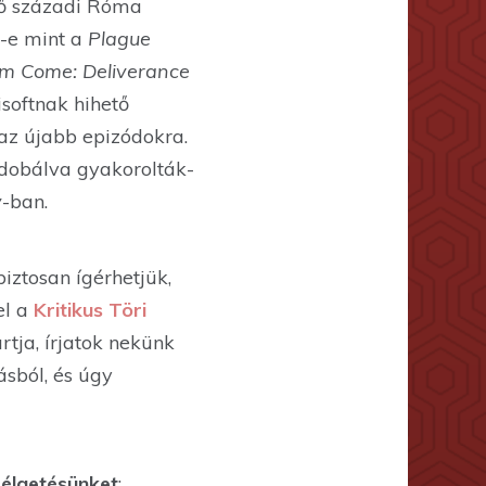
ső századi Róma
t-e mint a
Plague
m Come: Deliverance
isoftnak hihető
 az újabb epizódokra.
t dobálva gyakorolták-
y
-ban.
biztosan ígérhetjük,
el a
Kritikus Töri
tja, írjatok nekünk
sból, és úgy
zélgetésünket
: