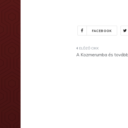
FACEBOOK
Bejegyzés
A Kozmerumba és tovább! –
navigáció