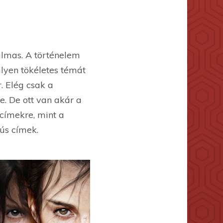
almas. A történelem
ilyen tökéletes témát
. Elég csak a
e. De ott van akár a
címekre, mint a
rús címek.