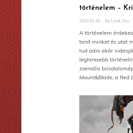
történelem – Krit
2023.01.30.
By
Lord_Tiru
A történelem érdekes
tanít minket és utat 
tud adni akár videojá
leghíresebb történelm
zseniális birodalomép
Mount&Blade
, a
Red 