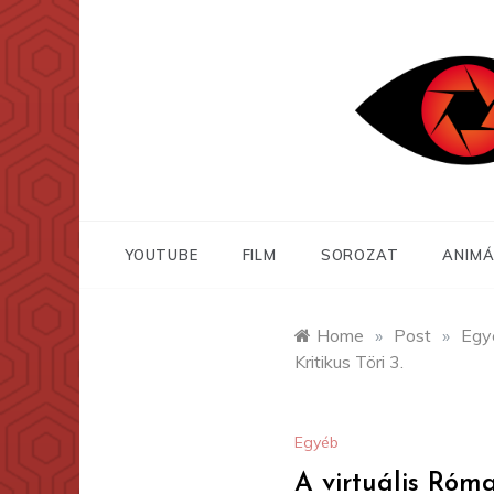
Skip
to
content
YOUTUBE
FILM
SOROZAT
ANIMÁ
Home
»
Post
»
Egy
Kritikus Töri 3.
Egyéb
A virtuális Róm