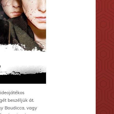
ideojátékos
ét beszéljük át.
ogy Boudicca, vagy