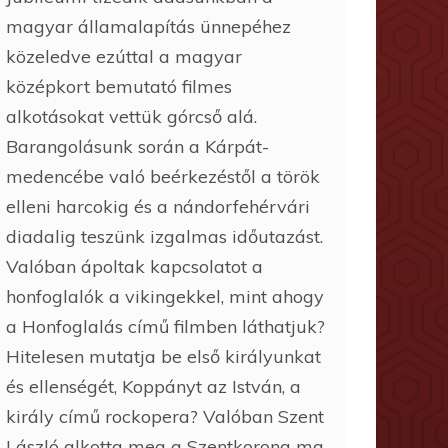
magyar államalapítás ünnepéhez
közeledve ezúttal a magyar
középkort bemutató filmes
alkotásokat vettük górcső alá.
Barangolásunk során a Kárpát-
medencébe való beérkezéstől a török
elleni harcokig és a nándorfehérvári
diadalig teszünk izgalmas időutazást.
Valóban ápoltak kapcsolatot a
honfoglalók a vikingekkel, mint ahogy
a Honfoglalás című filmben láthatjuk?
Hitelesen mutatja be első királyunkat
és ellenségét, Koppányt az István, a
király című rockopera? Valóban Szent
László alkotta meg a Szentkorona ma