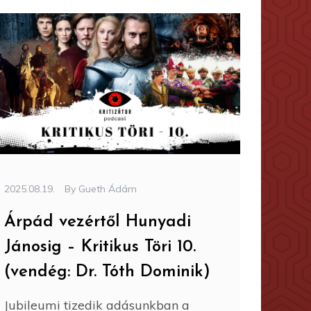
2025.08.19.
By
Gueth Ádám
Árpád vezértől Hunyadi
Jánosig – Kritikus Töri 10.
(vendég: Dr. Tóth Dominik)
Jubileumi tizedik adásunkban a