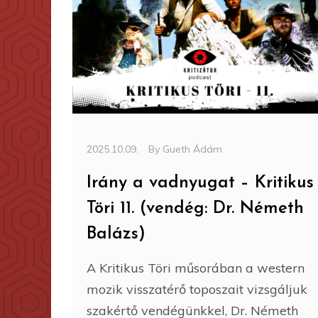
2025.10.09.
By
Gueth Ádám
Irány a vadnyugat – Kritikus
Töri 11. (vendég: Dr. Németh
Balázs)
A Kritikus Töri műsorában a western
mozik visszatérő toposzait vizsgáljuk
szakértő vendégünkkel, Dr. Németh