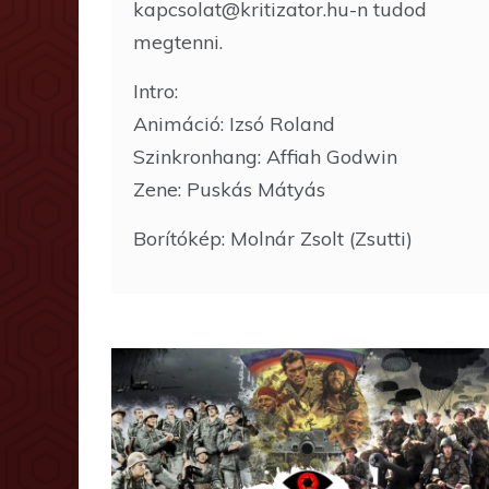
kapcsolat@kritizator.hu-n tudod
megtenni.
Intro:
Animáció: Izsó Roland
Szinkronhang: Affiah Godwin
Zene: Puskás Mátyás
Borítókép: Molnár Zsolt (Zsutti)