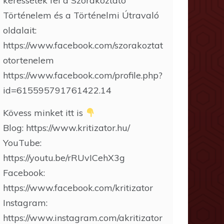
keressétek fel a Szórakoztató
Történelem és a Történelmi Útravaló
oldalait:
https://www.facebook.com/szorakoztat
otortenelem
https://www.facebook.com/profile.php?
id=615595791761422.14
Kövess minket itt is
Blog: https://www.kritizator.hu/
YouTube:
https://youtu.be/rRUvICehX3g
Facebook:
https://www.facebook.com/kritizator
Instagram:
https://www.instagram.com/akritizator