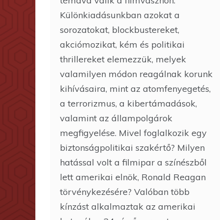
témává válik a filmvásznon.
Különkiadásunkban azokat a
sorozatokat, blockbustereket,
akciómozikat, kém és politikai
thrillereket elemezzük, melyek
valamilyen módon reagálnak korunk
kihívásaira, mint az atomfenyegetés,
a terrorizmus, a kibertámadások,
valamint az állampolgárok
megfigyelése. Mivel foglalkozik egy
biztonságpolitikai szakértő? Milyen
hatással volt a filmipar a színészből
lett amerikai elnök, Ronald Reagan
törvénykezésére? Valóban több
kínzást alkalmaztak az amerikai