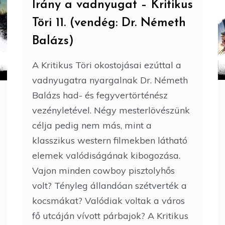
Irány a vadnyugat – Kritikus
Töri 11. (vendég: Dr. Németh
Balázs)
A Kritikus Töri okostojásai ezúttal a
vadnyugatra nyargalnak Dr. Németh
Balázs had- és fegyvertörténész
vezényletével. Négy mesterlövészünk
célja pedig nem más, mint a
klasszikus western filmekben látható
elemek valódiságának kibogozása.
Vajon minden cowboy pisztolyhős
volt? Tényleg állandóan szétverték a
kocsmákat? Valódiak voltak a város
fő utcáján vívott párbajok? A Kritikus