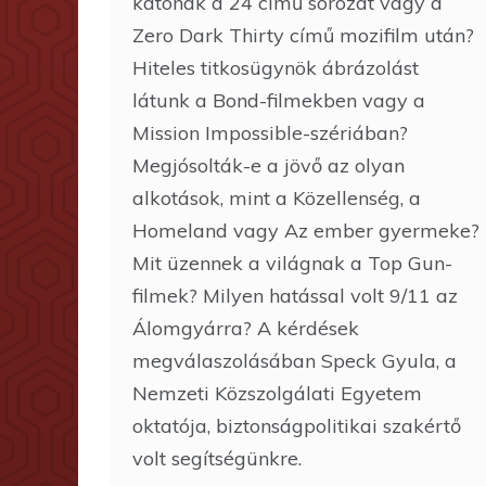
katonák a 24 című sorozat vagy a
Zero Dark Thirty című mozifilm után?
Hiteles titkosügynök ábrázolást
látunk a Bond-filmekben vagy a
Mission Impossible-szériában?
Megjósolták-e a jövő az olyan
alkotások, mint a Közellenség, a
Homeland vagy Az ember gyermeke?
Mit üzennek a világnak a Top Gun-
filmek? Milyen hatással volt 9/11 az
Álomgyárra? A kérdések
megválaszolásában Speck Gyula, a
Nemzeti Közszolgálati Egyetem
oktatója, biztonságpolitikai szakértő
volt segítségünkre.