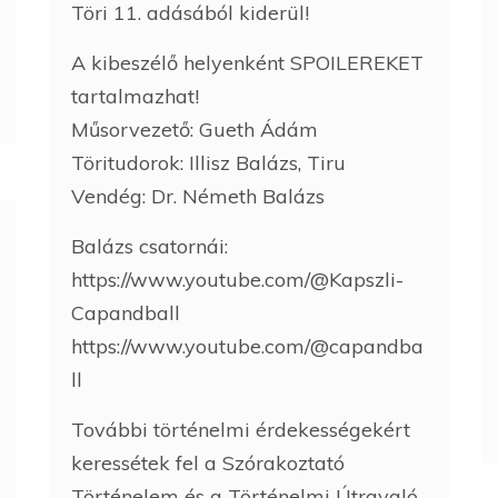
Töri 11. adásából kiderül!
A kibeszélő helyenként SPOILEREKET
tartalmazhat!
Műsorvezető: Gueth Ádám
Töritudorok: Illisz Balázs, Tiru
Vendég: Dr. Németh Balázs
Balázs csatornái:
https://www.youtube.com/@Kapszli-
Capandball
https://www.youtube.com/@capandba
ll
További történelmi érdekességekért
keressétek fel a Szórakoztató
Történelem és a Történelmi Útravaló