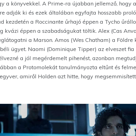
y a könyvekkel. A Prime-ra újabban jellemző, hogy a 
re adják ki és ezek általában egyfajta hosszabb prol
ad kezdetén a Roccinante űrhajó éppen a Tycho űráll
g kvázi éppen a szabadságukat töltik. Alex (Cas Anvar
eglátogatni a Marson. Amos (Wes Chatham) a Földre k
éli ügyet. Naomi (Dominique Tipper) az elveszet fia 
 élvezné a jól megérdemelt pihenést, azonban megtudj
orábban a Protomolekát tanulmányozta eltűnt és felme
egyver, amiről Holden azt hitte, hogy megsemmisít