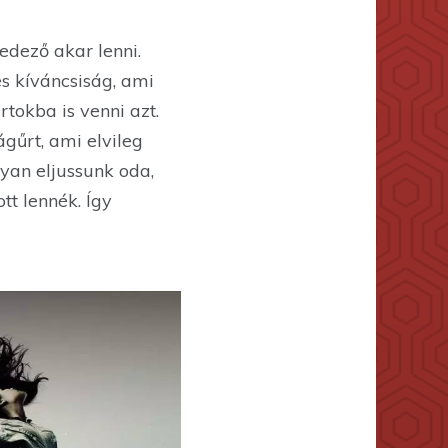
edező akar lenni.
s kíváncsiság, ami
tokba is venni azt.
gűrt, ami elvileg
yan eljussunk oda,
t lennék. Így