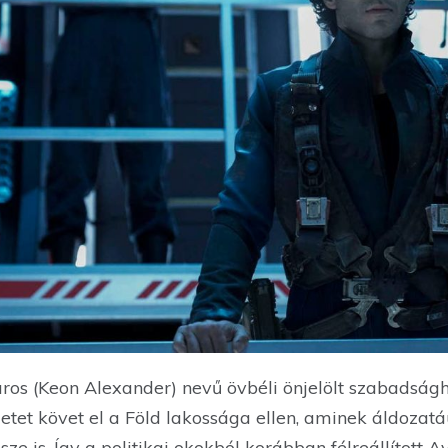
aros (Keon Alexander) nevű övbéli önjelölt szabadság
tet követ el a Föld lakossága ellen, aminek áldozatáu
ze is. Így a politikai okokból korábban félreállított 