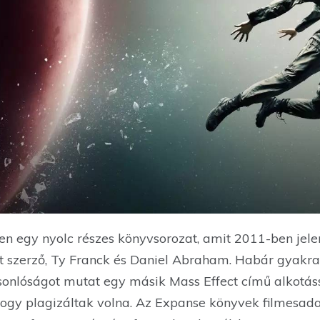
n egy nyolc részes könyvsorozat, amit 2011-ben jel
ét szerző, Ty Franck és Daniel Abraham. Habár gyakra
onlóságot mutat egy másik Mass Effect című alkotáss
, hogy plagizáltak volna. Az Expanse könyvek filmesa