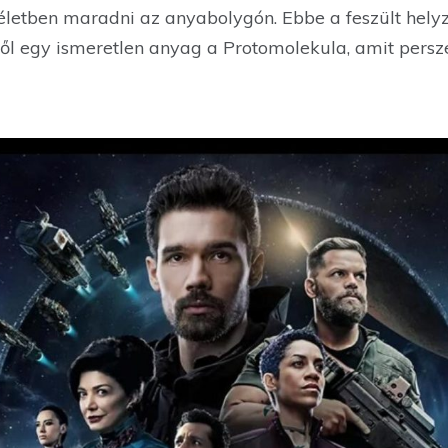
életben maradni az anyabolygón. Ebbe a feszült hely
ől egy ismeretlen anyag a Protomolekula, amit persz