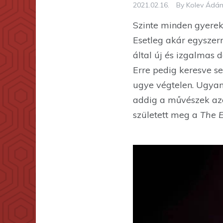
2021.02.16.
By
Kolev Ádá
Szinte minden gyerek
Esetleg akár egyszer
által új és izgalmas 
Erre pedig keresve se
ugye végtelen. Ugyan
addig a művészek azo
született meg a
The 