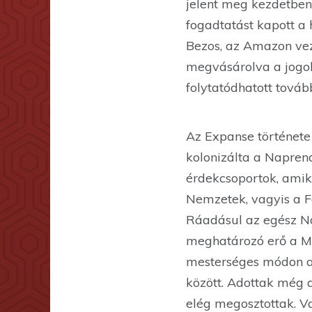
jelent meg kezdetben 
fogadtatást kapott a 
Bezos, az Amazon vezé
megvásárolva a jogok
folytatódhatott tovább
Az Expanse története
kolonizálta a Napren
érdekcsoportok, amik
Nemzetek, vagyis a Fö
Ráadásul az egész Nap
meghatározó erő a Mar
mesterséges módon al
között. Adottak még 
elég megosztottak. Va