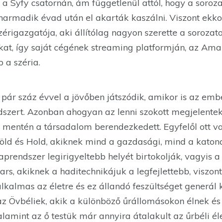
a Syfy csatornán, ám függetlenül attól, hogy a soroz
harmadik évad után el akarták kaszálni. Viszont ekkor
rigazgatója, aki állítólag nagyon szerette a sorozato
at, így saját cégének streaming platformján, az Am
 a széria.
 pár száz évvel a jövőben játszódik, amikor is az em
dszert. Azonban ahogyan az lenni szokott megjelente
 mentén a társadalom berendezkedett. Egyfelől ott v
ld és Hold, akiknek mind a gazdasági, mind a katonai 
rendszer legirigyeltebb helyét birtokolják, vagyis a
s, akiknek a haditechnikájuk a legfejlettebb, viszon
kalmas az életre és ez állandó feszültséget generál 
az Övbéliek, akik a különböző űrállomásokon élnek é
lamint az ő testük már annyira átalakult az űrbéli él