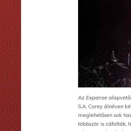
Az
Expanse
alapvetőe
S.A. Corey álnéven k
meglehetősen sok has
többször is cáfolták