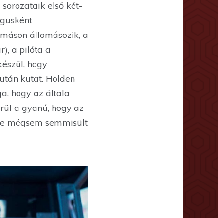
sorozataik első két-
ógusként
omáson állomásozik, a
), a pilóta a
észül, hogy
után kutat. Holden
a, hogy az általa
rül a gyanú, hogy az
ette mégsem semmisült