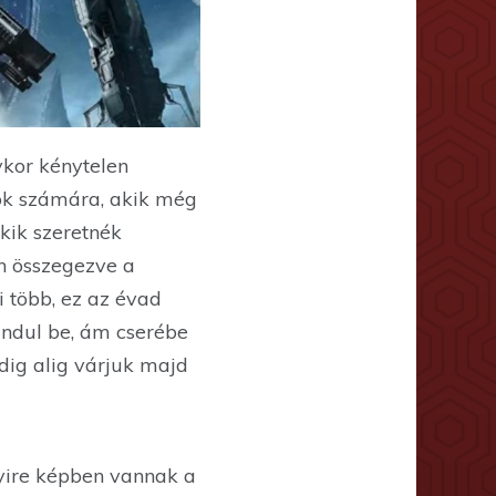
ykor kénytelen
k számára, akik még
kik szeretnék
n összegezve a
i több, ez az évad
indul be, ám cserébe
dig alig várjuk majd
nyire képben vannak a