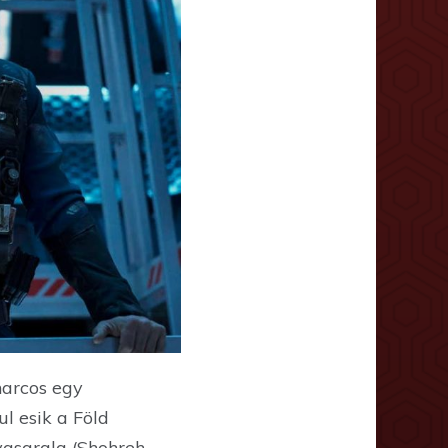
harcos egy
l esik a Föld
Avasarala (Shohreh