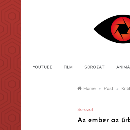
Skip
to
content
YOUTUBE
FILM
SOROZAT
ANIMÁ
Home
»
Post
»
Krit
Sorozat
Az ember az űrb