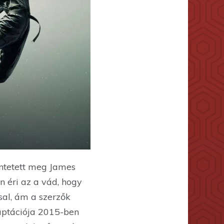
entetett meg James
n éri az a vád, hogy
al, ám a szerzők
daptációja 2015-ben