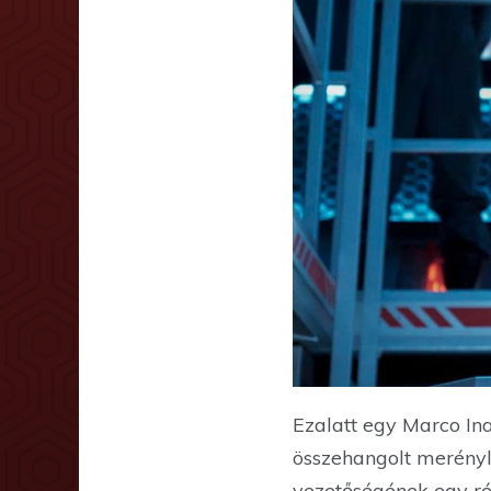
Ezalatt egy Marco In
összehangolt merényle
vezetőségének egy rés