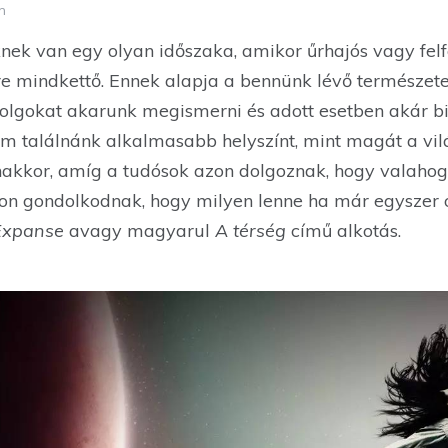
m
nek van egy olyan időszaka, amikor űrhajós vagy felf
re mindkettő. Ennek alapja a bennünk lévő természete
dolgokat akarunk megismerni és adott esetben akár bir
m találnánk alkalmasabb helyszínt, mint magát a vilá
akkor, amíg a tudósok azon dolgoznak, hogy valahog
n gondolkodnak, hogy milyen lenne ha már egyszer ot
Expanse
avagy magyarul
A térség
című alkotás.