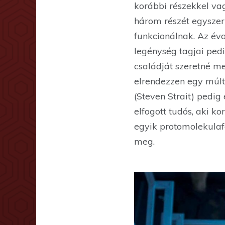
korábbi részekkel vag
három részét egyszer
funkcionálnak. Az év
legénység tagjai pedi
családját szeretné m
elrendezzen egy múltb
(Steven Strait) pedig
elfogott tudós, aki k
egyik protomolekulaf
meg.