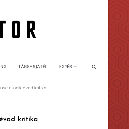
ING
TÁRSASJÁTÉK
EGYÉB
se ötödik évad kritika
évad kritika