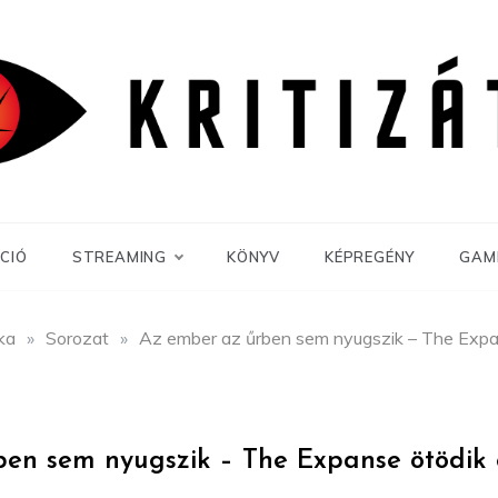
CIÓ
STREAMING
KÖNYV
KÉPREGÉNY
GAM
ika
»
Sorozat
»
Az ember az űrben sem nyugszik – The Expan
en sem nyugszik – The Expanse ötödik 