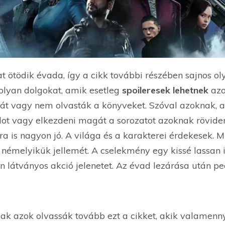
t ötödik évada, így a cikk további részében sajnos ol
lyan dolgokat, amik esetleg
spoileresek lehetnek
azo
iát vagy nem olvasták a könyveket. Szóval azoknak, a
ot vagy elkezdeni magát a sorozatot azoknak rövide
 is nagyon jó. A világa és a karakterei érdekesek. M
 némelyikük jellemét. A cselekmény egy kissé lassan 
 látványos akció jelenetet. Az évad lezárása után pe
sak azok olvassák tovább ezt a cikket, akik valamen