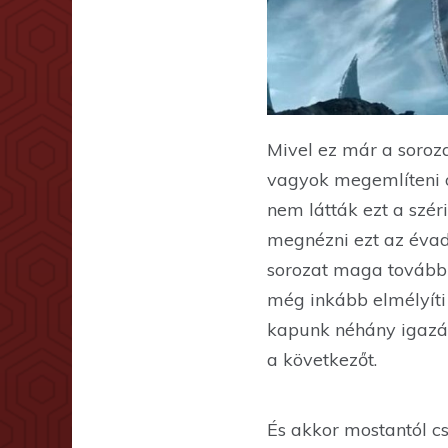
Mivel ez már a soroza
vagyok megemlíteni o
nem látták ezt a szér
megnézni ezt az évad
sorozat maga továbbra
még inkább elmélyíti
kapunk néhány igazán
a következőt.
És akkor mostantól c