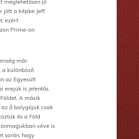
at meglehetősen jó
 jött a képbe Jeff
t, ezért
azon Prime-on
beriség már
k a különböző
an az Egyesült
erejük is jelentős.
 Földet. A másik
t az ő bolygójuk csak
köztük és a Föld
s önmagukban véve is
et során, hogy