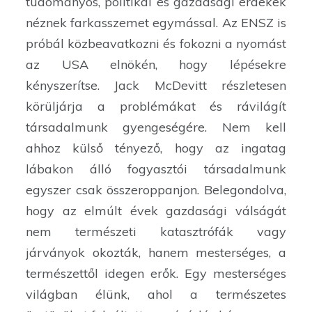
tudományos, politikai és gazdasági érdekek
néznek farkasszemet egymással. Az ENSZ is
próbál közbeavatkozni és fokozni a nyomást
az USA elnökén, hogy lépésekre
kényszerítse. Jack McDevitt részletesen
körüljárja a problémákat és rávilágít
társadalmunk gyengeségére. Nem kell
ahhoz külső tényező, hogy az ingatag
lábakon álló fogyasztói társadalmunk
egyszer csak összeroppanjon. Belegondolva,
hogy az elmúlt évek gazdasági válságát
nem természeti katasztrófák vagy
járványok okozták, hanem mesterséges, a
természettől idegen erők. Egy mesterséges
világban élünk, ahol a természetes