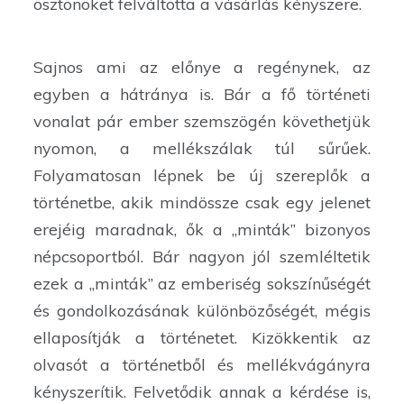
ösztönöket felváltotta a vásárlás kényszere.
Sajnos ami az előnye a regénynek, az
egyben a hátránya is. Bár a fő történeti
vonalat pár ember szemszögén követhetjük
nyomon, a mellékszálak túl sűrűek.
Folyamatosan lépnek be új szereplők a
történetbe, akik mindössze csak egy jelenet
erejéig maradnak, ők a „minták” bizonyos
népcsoportból. Bár nagyon jól szemléltetik
ezek a „minták” az emberiség sokszínűségét
és gondolkozásának különbözőségét, mégis
ellaposítják a történetet. Kizökkentik az
olvasót a történetből és mellékvágányra
kényszerítik. Felvetődik annak a kérdése is,