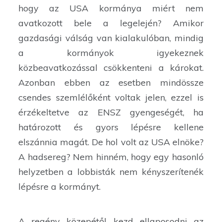
hogy az USA kormánya miért nem
avatkozott bele a legelején? Amikor
gazdasági válság van kialakulóban, mindig
a kormányok igyekeznek
közbeavatkozással csökkenteni a károkat.
Azonban ebben az esetben mindössze
csendes szemlélőként voltak jelen, ezzel is
érzékeltetve az ENSZ gyengeségét, ha
határozott és gyors lépésre kellene
elszánnia magát. De hol volt az USA elnöke?
A hadsereg? Nem hinném, hogy egy hasonló
helyzetben a lobbisták nem kényszerítenék
lépésre a kormányt.
A regény közepétől kezd ellaposodni az