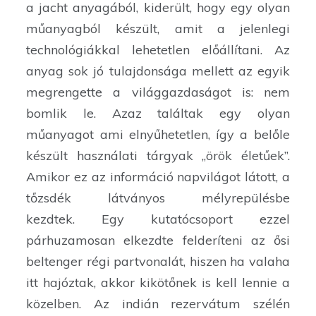
a jacht anyagából, kiderült, hogy egy olyan
műanyagból készült, amit a jelenlegi
technológiákkal lehetetlen előállítani. Az
anyag sok jó tulajdonsága mellett az egyik
megrengette a világgazdaságot is: nem
bomlik le. Azaz találtak egy olyan
műanyagot ami elnyűhetetlen, így a belőle
készült használati tárgyak „örök életűek”.
Amikor ez az információ napvilágot látott, a
tőzsdék látványos mélyrepülésbe
kezdtek. Egy kutatócsoport ezzel
párhuzamosan elkezdte felderíteni az ősi
beltenger régi partvonalát, hiszen ha valaha
itt hajóztak, akkor kikötőnek is kell lennie a
közelben. Az indián rezervátum szélén