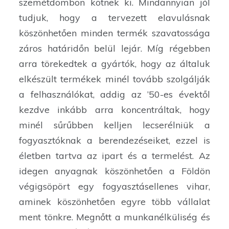
szemétdombon kötnek ki. Mindannyian jól
tudjuk, hogy a tervezett elavulásnak
köszönhetően minden termék szavatossága
záros határidőn belül lejár. Míg régebben
arra törekedtek a gyártók, hogy az általuk
elkészült termékek minél tovább szolgálják
a felhasználókat, addig az ’50-es évektől
kezdve inkább arra koncentráltak, hogy
minél sűrűbben kelljen lecserélniük a
fogyasztóknak a berendezéseiket, ezzel is
életben tartva az ipart és a termelést. Az
idegen anyagnak köszönhetően a Földön
végigsöpört egy fogyasztásellenes vihar,
aminek köszönhetően egyre több vállalat
ment tönkre. Megnőtt a munkanélküliség és