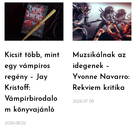
Kicsit több, mint
Muzsikálnak az
egy vámpíros
idegenek –
regény – Jay
Yvonne Navarro:
Kristoff:
Rekviem kritika
Vámpírbirodalo
2026.07.09.
m könyvajánló
2026.08.02.