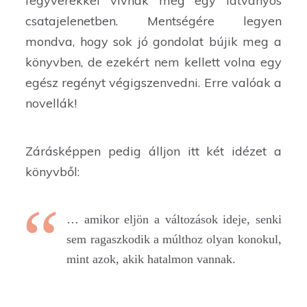
fegyverekkel vívnak meg egy látványos
csatajelenetben. Mentségére legyen
mondva, hogy sok jó gondolat bújik meg a
könyvben, de ezekért nem kellett volna egy
egész regényt végigszenvedni. Erre valóak a
novellák!
Zárásképpen pedig álljon itt két idézet a
könyvből:
… amikor eljön a változások ideje, senki
sem ragaszkodik a múlthoz olyan konokul,
mint azok, akik hatalmon vannak.