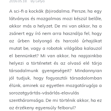
2016.05.18.
By
Letya
A sci-fi a kockák (b)irodalma. Persze, ha egy
látványos és mozgalmas mozi készül belőle,
akkor más a helyzet. De mi van akkor, ha a
zsánert egy író nem arra használja fel, hogy
az űrben bolyongó és harcoló űrhajókat
mutat be, vagy a robotok világába kalauzol
el bennünket? Mi van akkor, ha napjainkba
helyezi a történetet és az olvasó elé tárja
társadalmunk gyengeségeit? Mindannyian
jól tudjuk, hogy fogyasztói társadalomban
élünk, aminek az egyetlen mozgatórugója a
sorozatgyártás-vásárlás-elavulás
szentháromsága. De mi történik akkor, ha ez
az érzékeny egyensúly felborul?