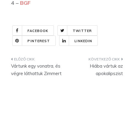
4 –
BGF
FACEBOOK
TWITTER
PINTEREST
LINKEDIN
Bejegyzés
Vártunk egy vonatra, és
Hiába vártuk az
navigáció
végre láthattuk Zimmert
apokalipszist