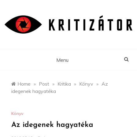
Skip
to
content
Menu
Home
»
Post
»
Kritika
»
Könyv
»
Az
idegenek hagyatéka
Könyv
Az idegenek hagyatéka