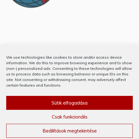
Partnerünk
We use technologies like cookies to store and/or access device
information. We do this to improve browsing experience and to show
(non-) personalized ads. Consenting to these technologies will allow
us to process data such as browsing behavior or unique IDs on this
site. Not consenting or withdrawing consent, may adversely affect
certain features and functions.
Sütik elfogadása
Csak funkcionális
KÖSZÖNJÜK WORDPRESS! © MINDEN JOG FENNTARTVA 2020
THEME: PREFER BY
TEMPLATE SELL
.
Beállítások megtekintése