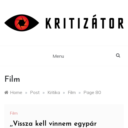
Skip
to
content
Menu
Film
Home
»
Post
»
Kritika
»
Film
»
Page 80
Film
,,Vissza kell vinnem egypár