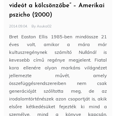
videót a kölcsönzőbe” – Amerikai
pszicho (2000)
2014.09.04.
By
Asuka02
Bret Easton Ellis 1985-ben mindössze 21
éves volt, amikor a mára már
kultuszregénynek számító
Nullánál is
kevesebb
című regénye megjelent. Fiatal
kora ellenére olyan markáns világnézet
jellemezte művét, amely
összefüggésrendszereiben nem csak
generációját szólította meg, de az
irodalomtörténészek azon csoportját is, akik
elsőre kétkedésüket fejezték ki mind a
személye, mind a könyve kapcsán.