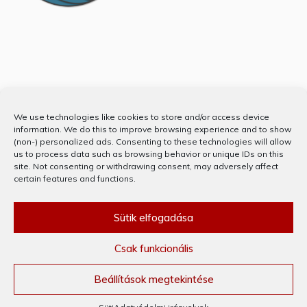
Partnerünk
We use technologies like cookies to store and/or access device
information. We do this to improve browsing experience and to show
(non-) personalized ads. Consenting to these technologies will allow
us to process data such as browsing behavior or unique IDs on this
site. Not consenting or withdrawing consent, may adversely affect
certain features and functions.
Sütik elfogadása
Csak funkcionális
KÖSZÖNJÜK WORDPRESS! © MINDEN JOG FENNTARTVA 2020
THEME: PREFER BY
TEMPLATE SELL
.
Beállítások megtekintése