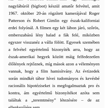
nagylábúról (bigfoot) készül amatőr felvétel, amit
1967. október 20-án rögzített kamerájával Roger
Patterson és Robert Gimlin egy észak-kaliforniai
erdei folyónál. A filmen egy két lábon járó, szőrös,
emberszabású lény halad a fák felé, miközben
egyszer visszanéz a válla fölött. Egyesek szemében
a felvétel egyértelmű bizonyíték arra, hogy az
észak-amerikai hegyek között máig felfedezetlen
élőlények rejtőznek, míg mások azon a véleményen
vannak, hogy a film hamisítvány. Az évtizedek
során mindkét tábor hívei tudományos és kevésbé
racionális hipotéziseket is megfogalmaztak pro és
kontra, ám egyértelmű bizonyítékot azóta sem
találtak a „teremtmény” létezésére – de az
ellenkezőjére sem.