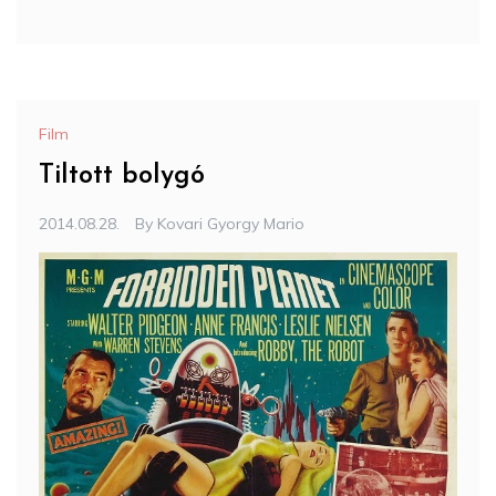
Film
Tiltott bolygó
2014.08.28.
By
Kovari Gyorgy Mario