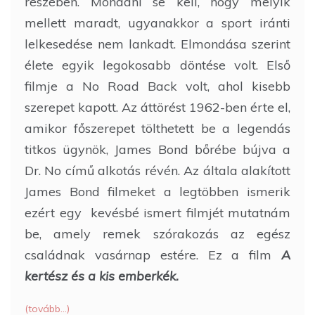
részében. Mondani se kell, hogy melyik
mellett maradt, ugyanakkor a sport iránti
lelkesedése nem lankadt. Elmondása szerint
élete egyik legokosabb döntése volt. Első
filmje a No Road Back volt, ahol kisebb
szerepet kapott. Az áttörést 1962-ben érte el,
amikor főszerepet tölthetett be a legendás
titkos ügynök, James Bond bőrébe bújva a
Dr. No című alkotás révén. Az általa alakított
James Bond filmeket a legtöbben ismerik
ezért egy kevésbé ismert filmjét mutatnám
be, amely remek szórakozás az egész
családnak vasárnap estére. Ez a film
A
kertész és a kis emberkék.
(tovább…)