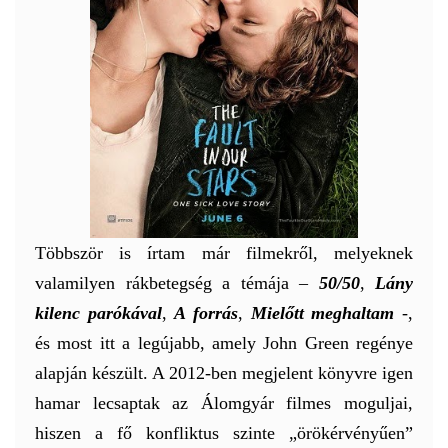
Többször is írtam már filmekről, melyeknek
valamilyen rákbetegség a témája –
50/50
,
Lány
kilenc parókával
,
A forrás
,
Mielőtt meghaltam
-,
és most itt a legújabb, amely John Green regénye
alapján készült. A 2012-ben megjelent könyvre igen
hamar lecsaptak az Álomgyár filmes moguljai,
hiszen a fő konfliktus szinte „örökérvényűen”