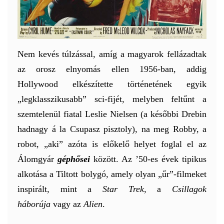
Nem kevés túlzással, amíg a magyarok fellázadtak
az orosz elnyomás ellen 1956-ban, addig
Hollywood elkészítette történetének egyik
„legklasszikusabb” sci-fijét, melyben feltűnt a
szemtelenül fiatal Leslie Nielsen (a későbbi Drebin
hadnagy á la Csupasz pisztoly), na meg Robby, a
robot, „aki” azóta is előkelő helyet foglal el az
Álomgyár
géphősei
között. Az ’50-es évek tipikus
alkotása a Tiltott bolygó, amely olyan „űr”-filmeket
inspirált, mint a
Star Trek
, a
Csillagok
háborúja
vagy az
Alien
.