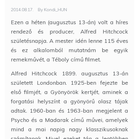
2014.08.17.
By
Kondi_HUN
Ezen a héten (augusztus 13-án) volt a híres
rendező és producer, Alfred Hitchcock
születésnapja. A mester idén lenne 115 éves
és ez alkalomból mutatnám be egyik
remekművét, a Téboly című filmet.
Alfred Hitchcock 1899. augusztus 13-án
született Londonban. 1925-ben fejezte be
első filmjét, a Gyönyörök kertjét, aminek a
forgatási helyszínt a gyönyörű olasz tájak
adtak. 1960-ban és 1963-ban megjelent a
Psycho és a Madarak című művei, amelyek
mind a mai napig nagy klasszikusoknak
számítanak. Mivel ezeket tán a legtöbben