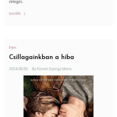
rétegei.
(tovább…)
Film
Csillagainkban a hiba
2014.08.26.
By
Kovari Gyorgy Mario