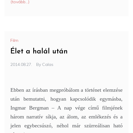
(tovább…)
Film
Élet a halál után
2014.08.27.
By
Calas
Ebben az írásban megpróbálom a történet elemzése
után bemutatni, hogyan kapcsolódik egymásba,
Ingmar Bergman – A nap vége című filmjének
három narratív síkja, az álom, az emlékezés és a
jelen egybecsúszó, néhol már szürreálisan ható