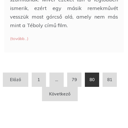
ismerik, ezért egy másik remekművét
vesszük most górcső alá, amely nem más
mint a Téboly című film.
(tovább…)
Bejegyzés
Előző
1
…
79
80
81
navigáció
Következő