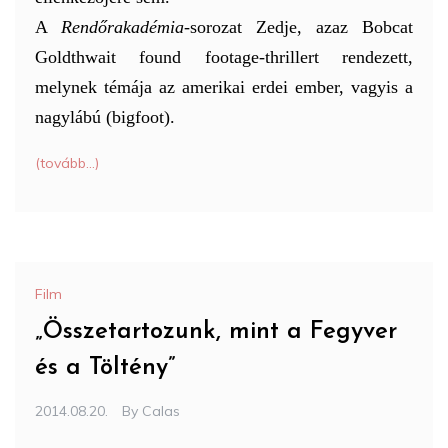
A
Rendőrakadémia
-sorozat Zedje, azaz Bobcat
Goldthwait found footage-thrillert rendezett,
melynek témája az amerikai erdei ember, vagyis a
nagylábú (bigfoot).
(tovább…)
Film
„Összetartozunk, mint a Fegyver
és a Töltény”
2014.08.20.
By
Calas