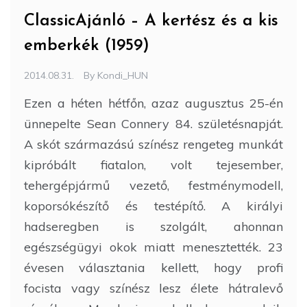
ClassicAjánló – A kertész és a kis
emberkék (1959)
2014.08.31.
By
Kondi_HUN
Ezen a héten hétfőn, azaz augusztus 25-én
ünnepelte Sean Connery 84. születésnapját.
A skót származású színész rengeteg munkát
kipróbált fiatalon, volt tejesember,
tehergépjármű vezető, festménymodell,
koporsókészítő és testépítő. A királyi
hadseregben is szolgált, ahonnan
egészségügyi okok miatt menesztették. 23
évesen választania kellett, hogy profi
focista vagy színész lesz élete hátralevő