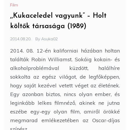
Film
,,Kukaceledel vagyunk” – Holt
költők társasága (1989)
2014.08.20.
By
Asuka02
2014. 08. 12-én kaliforniai házában holtan
találták Robin Williamst. Sokáig kokain- és
alkoholproblémával küzdött, halálhíre
sokkolta az egész világot, de legfőképpen,
hogy saját kezével vetett véget az életének.
Egy azonban biztos, nincs olyan ember, és
leginkább lelkes filmnéző, akinek ne jutna
eszébe egy-egy olyan film, amiről örökké
megmarad emlékezetében az Oscar-díjas
színész.