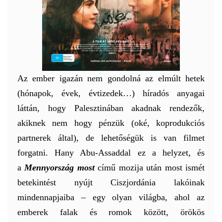
Az ember igazán nem gondolná az elmúlt hetek
(hónapok, évek, évtizedek…) híradós anyagai
láttán, hogy Palesztinában akadnak rendezők,
akiknek nem hogy pénzük (oké, koprodukciós
partnerek által), de lehetőségük is van filmet
forgatni. Hany Abu-Assaddal ez a helyzet, és
a
Mennyország most
című mozija után most ismét
betekintést nyújt Ciszjordánia lakóinak
mindennapjaiba – egy olyan világba, ahol az
emberek falak és romok között, örökös