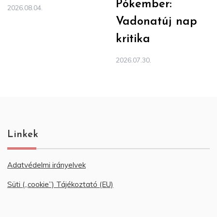
Pókember:
2026.08.04.
Vadonatúj nap
kritika
2026.07.30.
Linkek
Adatvédelmi irányelvek
Süti („cookie”) Tájékoztató (EU)