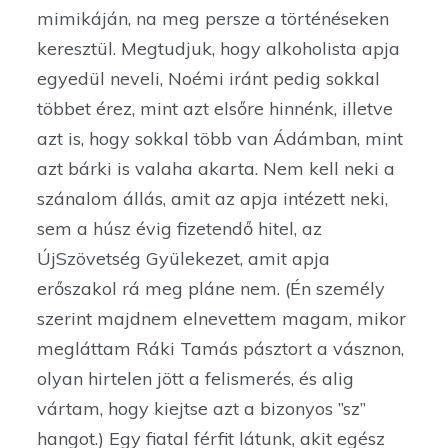
mimikáján, na meg persze a történéseken
keresztül. Megtudjuk, hogy alkoholista apja
egyedül neveli, Noémi iránt pedig sokkal
többet érez, mint azt elsőre hinnénk, illetve
azt is, hogy sokkal több van Ádámban, mint
azt bárki is valaha akarta. Nem kell neki a
szánalom állás, amit az apja intézett neki,
sem a húsz évig fizetendő hitel, az
ÚjSzövetség Gyülekezet, amit apja
erőszakol rá meg pláne nem. (Én személy
szerint majdnem elnevettem magam, mikor
megláttam Ráki Tamás pásztort a vásznon,
olyan hirtelen jött a felismerés, és alig
vártam, hogy kiejtse azt a bizonyos ’’sz’’
hangot.) Egy fiatal férfit látunk, akit egész