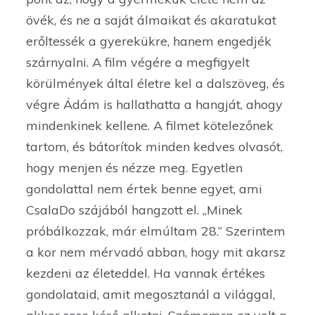
övék, és ne a saját álmaikat és akaratukat
erőltessék a gyerekükre, hanem engedjék
szárnyalni. A film végére a megfigyelt
körülmények által életre kel a dalszöveg, és
végre Ádám is hallathatta a hangját, ahogy
mindenkinek kellene. A filmet kötelezőnek
tartom, és bátorítok minden kedves olvasót,
hogy menjen és nézze meg. Egyetlen
gondolattal nem értek benne egyet, ami
CsalaDo szájából hangzott el. ,,Minek
próbálkozzak, már elmúltam 28.’’ Szerintem
a kor nem mérvadó abban, hogy mit akarsz
kezdeni az életeddel. Ha vannak értékes
gondolataid, amit megosztanál a világgal,