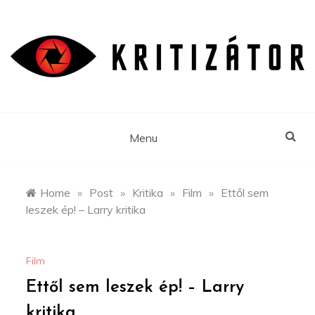
Skip
to
content
Menu
Home
»
Post
»
Kritika
»
Film
»
Ettől sem
leszek ép! – Larry kritika
Film
Ettől sem leszek ép! – Larry
kritika