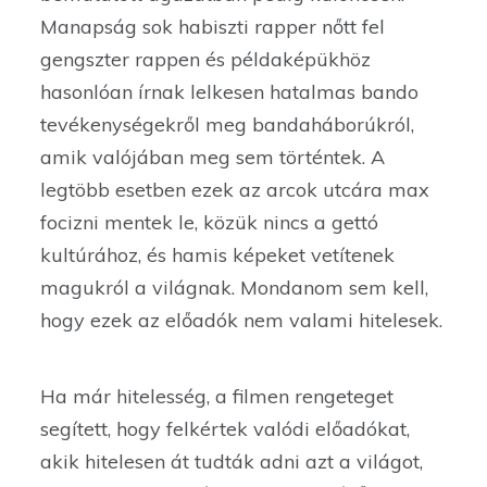
Manapság sok habiszti rapper nőtt fel
gengszter rappen és példaképükhöz
hasonlóan írnak lelkesen hatalmas bando
tevékenységekről meg bandaháborúkról,
amik valójában meg sem történtek. A
legtöbb esetben ezek az arcok utcára max
focizni mentek le, közük nincs a gettó
kultúrához, és hamis képeket vetítenek
magukról a világnak. Mondanom sem kell,
hogy ezek az előadók nem valami hitelesek.
Ha már hitelesség, a filmen rengeteget
segített, hogy felkértek valódi előadókat,
akik hitelesen át tudták adni azt a világot,