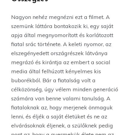
Nagyon nehéz megnézni ezt a filmet. A
szemünk láttára bontakozik ki, egy saját
apja által megnyomorított és korlátozott
fiatal srác története. A keleti nyomor, az
elszegényedett országrészek látványa
megrázó és kirántja az embert a social
media által felhúzott kényelmes kis
buborékból. Bár a fiatalság volt a
célközönség, úgy vélem minden generáció
számára van benne valami tanulság. A
fiataloknak az, hogy merjenek önmaguk
lenni, és éljék a saját életüket és ne az
elvárásoknak éljenek, a szülőknek pedig
pont az, hogy a gyermekük élete nem az