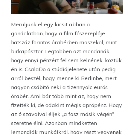
Merüljünk el egy kicsit abban a
gondolatban, hogy a film főszereplője
hatszáz forintos órabérben maszekol, mint
birkapásztor. Legtöbben azt mondanák,
hogy ennyi pénzért fel sem kelnének, köztük
én is. CsalaDo a stúdiójelenete után pedig
arról beszél, hogy menne ki Berlinbe, mert
nagyon csábító neki a tizennyolc eurós
órabér. Ami bár több mint az, hogy nem
fizették ki, de odakint mégis aprópénz. Hogy
az ő szavaival éljek ,,a fasz másik végén’’
szeretne élni. Azonban mindketten
lemondják munkáikról, hogy részt vegyenek