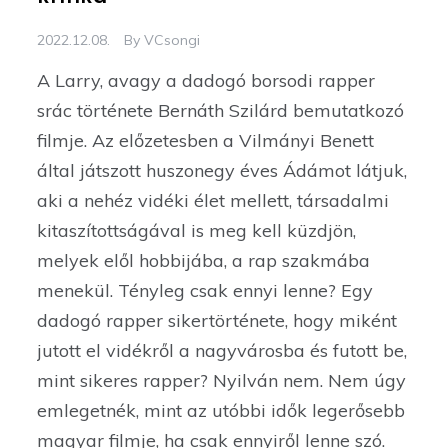
2022.12.08.
By
VCsongi
A Larry, avagy a dadogó borsodi rapper
srác története Bernáth Szilárd bemutatkozó
filmje. Az előzetesben a Vilmányi Benett
által játszott huszonegy éves Ádámot látjuk,
aki a nehéz vidéki élet mellett, társadalmi
kitaszítottságával is meg kell küzdjön,
melyek elől hobbijába, a rap szakmába
menekül. Tényleg csak ennyi lenne? Egy
dadogó rapper sikertörténete, hogy miként
jutott el vidékről a nagyvárosba és futott be,
mint sikeres rapper? Nyilván nem. Nem úgy
emlegetnék, mint az utóbbi idők legerősebb
magyar filmje, ha csak ennyiről lenne szó.