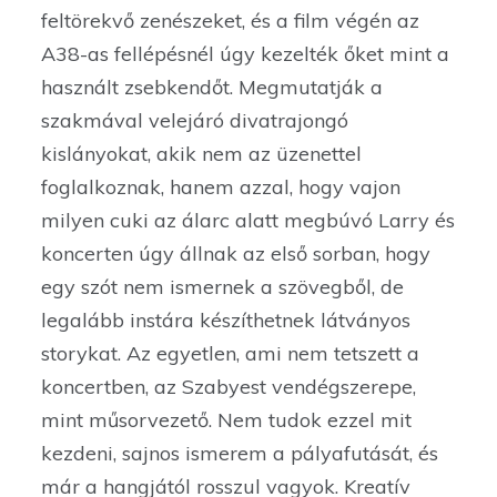
feltörekvő zenészeket, és a film végén az
A38-as fellépésnél úgy kezelték őket mint a
használt zsebkendőt. Megmutatják a
szakmával velejáró divatrajongó
kislányokat, akik nem az üzenettel
foglalkoznak, hanem azzal, hogy vajon
milyen cuki az álarc alatt megbúvó Larry és
koncerten úgy állnak az első sorban, hogy
egy szót nem ismernek a szövegből, de
legalább instára készíthetnek látványos
storykat. Az egyetlen, ami nem tetszett a
koncertben, az Szabyest vendégszerepe,
mint műsorvezető. Nem tudok ezzel mit
kezdeni, sajnos ismerem a pályafutását, és
már a hangjától rosszul vagyok. Kreatív