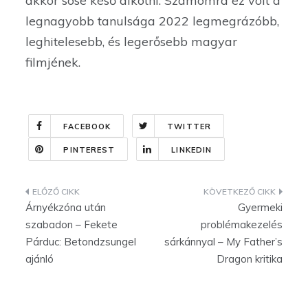
akkor sose késő alkotni. Számomra ez volt a
legnagyobb tanulsága 2022 legmegrázóbb,
leghitelesebb, és legerősebb magyar
filmjének.
FACEBOOK
TWITTER
PINTEREST
LINKEDIN
Bejegyzés
Árnyékzóna után
Gyermeki
navigáció
szabadon – Fekete
problémakezelés
Párduc: Betondzsungel
sárkánnyal – My Father’s
ajánló
Dragon kritika