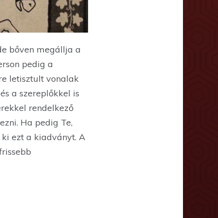
de bőven megállja a
erson pedig a
e letisztult vonalak
és a szereplőkkel is
rekkel rendelkező
rezni. Ha pedig Te,
 ki ezt a kiadványt. A
frissebb