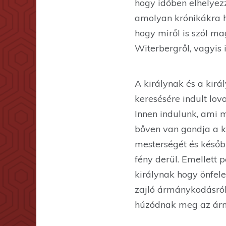
hogy időben elhelyezz
amolyan krónikákra h
hogy miről is szól ma
Witerbergről, vagyis
A királynak és a királ
keresésére indult lov
Innen indulunk, ami 
bőven van gondja a ki
mesterségét és későb
fény derül. Emellett 
királynak hogy önfele
zajló ármánykodásról
húzódnak meg az ár