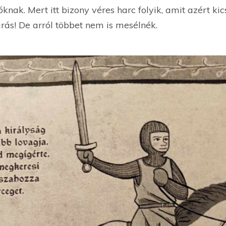
óknak. Mert itt bizony véres harc folyik, amit azért ki
árás! De arról többet nem is mesélnék.