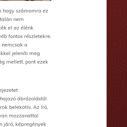
nem hogy számomra ez
ltalán nem
ék el az élénk
éb fontos részletekre.
n nemcsak a
kkel jeleníti meg
ág mellett, pont ezek
ejezetet
 hajazó ábrázolástól
ok belekötni. Az író,
olyan mozzanattal
n járó, képregények