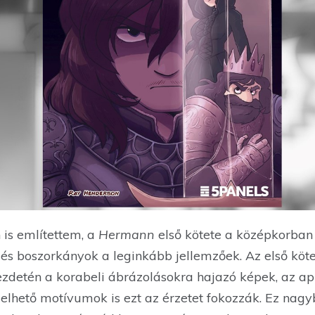
is említettem, a
Hermann
első kötete a középkorban 
 és boszorkányok a leginkább jellemzőek. Az első köt
kezdetén a korabeli ábrázolásokra hajazó képek, az apr
lelhető motívumok is ezt az érzetet fokozzák. Ez nag