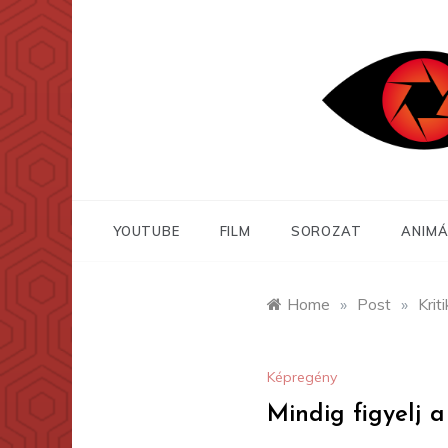
Skip
to
content
YOUTUBE
FILM
SOROZAT
ANIMÁ
Home
»
Post
»
Krit
Képregény
Mindig figyelj a