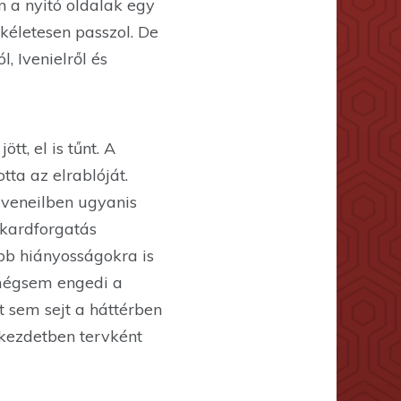
n a nyitó oldalak egy
kéletesen passzol. De
, Ivenielről és
t, el is tűnt. A
tta az elrablóját.
Iveneilben ugyanis
 kardforgatás
bb hiányosságokra is
, mégsem engedi a
t sem sejt a háttérben
 kezdetben tervként