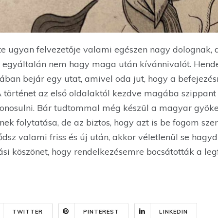
te ugyan felvezetője valami egészen nagy dolognak, 
ny egyáltalán nem hagy maga után kívánnivalót. Hend
ban bejár egy utat, amivel oda jut, hogy a befejezésr
 A történet az első oldalaktól kezdve magába szippant 
onosulni. Bár tudtommal még készül a magyar gyöke
nek folytatása, de az biztos, hogy azt is be fogom sze
dsz valami friss és új után, akkor véletlenül se hagyd
ási köszönet, hogy rendelkezésemre bocsátották a leg
TWITTER
PINTEREST
LINKEDIN