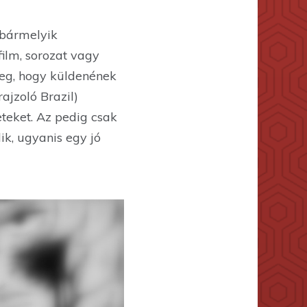
 bármelyik
film, sorozat vagy
meg, hogy küldenének
 rajzoló Brazil)
teket. Az pedig csak
ik, ugyanis egy jó