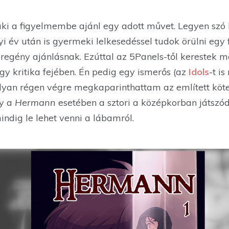
aki a figyelmembe ajánl egy adott művet. Legyen szó
i év után is gyermeki lelkesedéssel tudok örülni egy 
pregény ajánlásnak. Ezúttal az 5Panels-től kerestek 
y kritika fejében. Én pedig egy ismerős (az
Idols
-t is
olyan régen végre megkaparinthattam az említett köte
gy a
Hermann
esetében a sztori a középkorban játszód
ndig le lehet venni a lábamról.