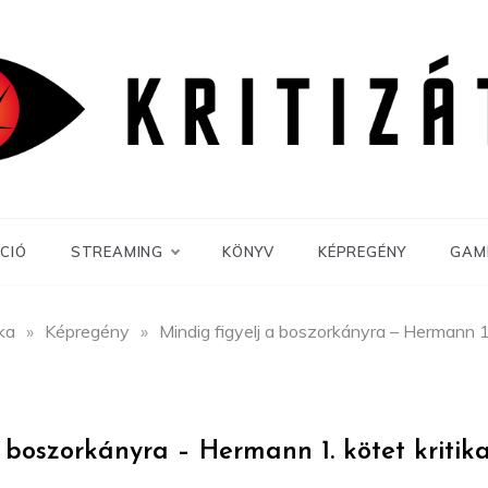
CIÓ
STREAMING
KÖNYV
KÉPREGÉNY
GAM
ika
»
Képregény
»
Mindig figyelj a boszorkányra – Hermann 1.
 boszorkányra – Hermann 1. kötet kritik