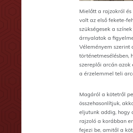
Mielőtt a rajzokról 
volt az első fekete-f
szükségesek a színek
árnyalatok a figyelme
Véleményem szerint
történetmesélésben, h
szereplői arcán azok 
a érzelemmel teli arc
Magáról a kötetről pe
összehasonlítjuk, akk
eljutunk addig, hogy 
rajzoló a korábban em
fejezi be, amitől a k