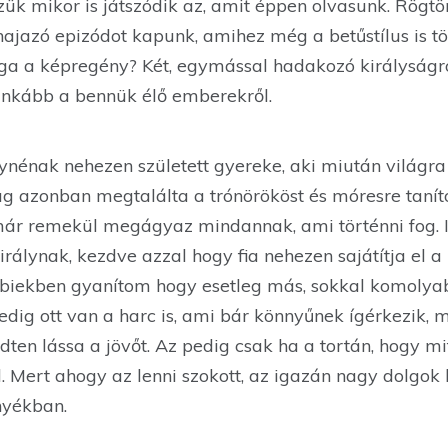
ük mikor is játszódik az, amit éppen olvasunk. Rögtö
ajazó epizódot kapunk, amihez még a betűstílus is tö
ga a képregény? Két, egymással hadakozó királyságról
 inkább a bennük élő emberekről.
ynénak nehezen született gyereke, aki miután világra jöt
ag azonban megtalálta a trónörököst és móresre taníto
már remekül megágyaz mindannak, ami történni fog. 
rálynak, kezdve azzal hogy fia nehezen sajátítja el a
biekben gyanítom hogy esetleg más, sokkal komolya
pedig ott van a harc is, ami bár könnyűnek ígérkezik
dten lássa a jövőt. Az pedig csak ha a tortán, hogy mi
. Mert ahogy az lenni szokott, az igazán nagy dolgok
nyékban.