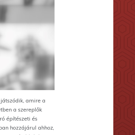
játszódik, amire a
etben a szereplők
ó építészeti és
yban hozzájárul ahhoz,