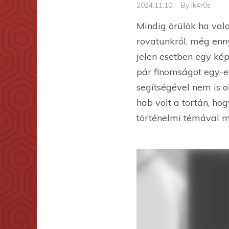
2024.11.10.
By
Ik4r0s
Mindig örülök ha val
rovatunkról, még enny
jelen esetben egy ké
pár finomságot egy-eg
segítségével nem is 
hab volt a tortán, ho
történelmi témával mi