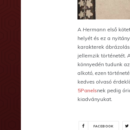
A
Hermann
első köte
helyét és ez a nyitá
karakterek ábrázolásá
jellemzik történetét.
könnyedén tudunk az
alkotó, ezen történeté
kedves olvasó érdeklő
5Panels
nek pedig óri
kiadványukat.
FACEBOOK