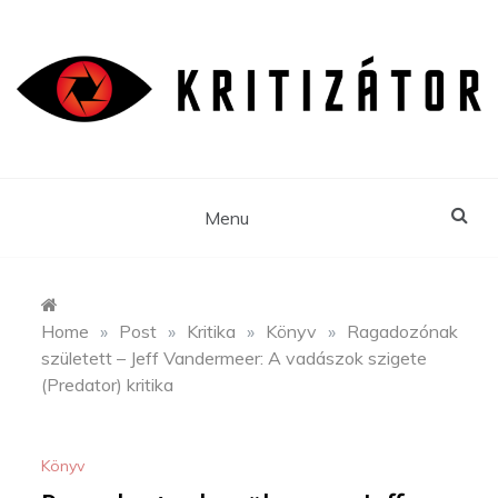
Skip
to
content
Menu
Home
»
Post
»
Kritika
»
Könyv
»
Ragadozónak
született – Jeff Vandermeer: A vadászok szigete
(Predator) kritika
Könyv