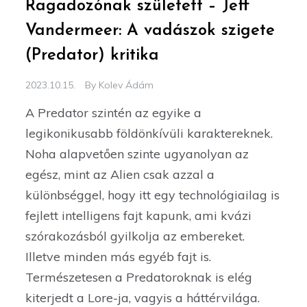
Ragadozónak született – Jeff
Vandermeer: A vadászok szigete
(Predator) kritika
2023.10.15.
By
Kolev Ádám
A Predator szintén az egyike a
legikonikusabb földönkívüli karaktereknek.
Noha alapvetően szinte ugyanolyan az
egész, mint az Alien csak azzal a
különbséggel, hogy itt egy technológiailag is
fejlett intelligens fajt kapunk, ami kvázi
szórakozásból gyilkolja az embereket.
Illetve minden más egyéb fajt is.
Természetesen a Predatoroknak is elég
kiterjedt a Lore-ja, vagyis a háttérvilága.