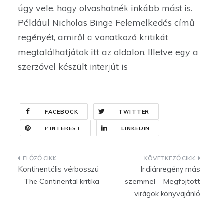
úgy vele, hogy olvashatnék inkább mást is.
Például Nicholas Binge Felemelkedés című
regényét, amiről a vonatkozó kritikát
megtalálhatjátok itt az oldalon. Illetve egy a
szerzővel készült interjút is
FACEBOOK
TWITTER
PINTEREST
LINKEDIN
Bejegyzés
Kontinentális vérbosszú
Indiánregény más
navigáció
– The Continental kritika
szemmel – Megfojtott
virágok könyvajánló