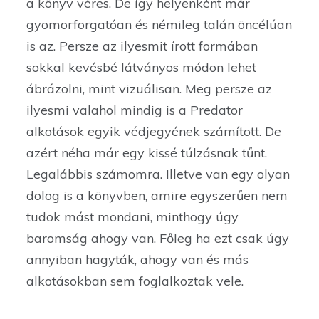
a könyv véres. De így helyenként már
gyomorforgatóan és némileg talán öncélúan
is az. Persze az ilyesmit írott formában
sokkal kevésbé látványos módon lehet
ábrázolni, mint vizuálisan. Meg persze az
ilyesmi valahol mindig is a Predator
alkotások egyik védjegyének számított. De
azért néha már egy kissé túlzásnak tűnt.
Legalábbis számomra. Illetve van egy olyan
dolog is a könyvben, amire egyszerűen nem
tudok mást mondani, minthogy úgy
baromság ahogy van. Főleg ha ezt csak úgy
annyiban hagyták, ahogy van és más
alkotásokban sem foglalkoztak vele.