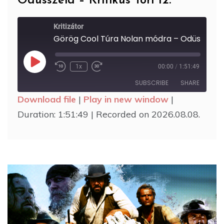
Odüsszeia – Kritikus Töri 12.
Kritizátor
Görög Cool Túra Nolan módr
Play
1x
00:00
/
1:51:49
Rewind
Fast
Episode
10
Forward
SUBSCRIBE
SHARE
Seconds
30
seconds
Download file
|
Play in new window
|
SHARE
Duration: 1:51:49
|
Recorded on 2026.08.08.
RSS FEED
LINK
EMBED