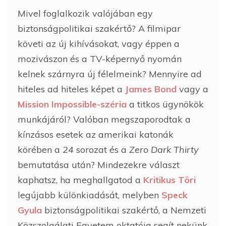
Mivel foglalkozik valójában egy
biztonságpolitikai szakértő? A filmipar
követi az új kihívásokat, vagy éppen a
mozivászon és a TV-képernyő nyomán
kelnek szárnyra új félelmeink? Mennyire ad
hiteles ad hiteles képet a
James Bond
vagy a
Mission Impossible-széria
a titkos ügynökök
munkájáról? Valóban megszaporodtak a
kínzásos esetek az amerikai katonák
körében a
24
sorozat és a
Zero Dark Thirty
bemutatása után? Mindezekre választ
kaphatsz, ha meghallgatod a
Kritikus Töri
legújabb különkiadását, melyben
Speck
Gyula
biztonságpolitikai szakértő, a Nemzeti
Közszolgálati Egyetem oktatója segít nekünk