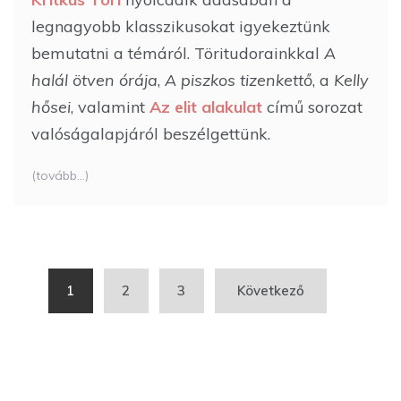
legnagyobb klasszikusokat igyekeztünk
bemutatni a témáról. Töritudorainkkal
A
halál ötven órája
,
A piszkos tizenkettő
, a
Kelly
hősei
, valamint
Az elit alakulat
című sorozat
valóságalapjáról beszélgettünk.
(tovább…)
Bejegyzés
1
2
3
Következő
navigáció