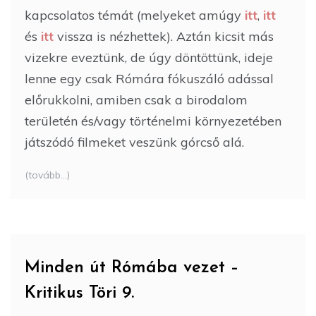
kapcsolatos témát (melyeket amúgy
itt
,
itt
és
itt
vissza is nézhettek). Aztán kicsit más
vizekre eveztünk, de úgy döntöttünk, ideje
lenne egy csak Rómára fókuszáló adással
előrukkolni, amiben csak a birodalom
területén és/vagy történelmi környezetében
játszódó filmeket veszünk górcső alá.
(tovább…)
Minden út Rómába vezet –
Kritikus Töri 9.