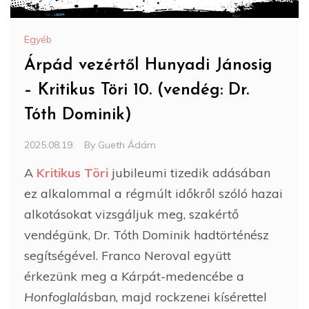
Egyéb
Árpád vezértől Hunyadi Jánosig
– Kritikus Töri 10. (vendég: Dr.
Tóth Dominik)
2025.08.19.
By
Gueth Ádám
A
Kritikus Töri
jubileumi tizedik adásában
ez alkalommal a régmúlt időkről szóló hazai
alkotásokat vizsgáljuk meg, szakértő
vendégünk, Dr. Tóth Dominik hadtörténész
segítségével. Franco Neroval együtt
érkezünk meg a Kárpát-medencébe a
Honfoglalás
ban, majd rockzenei kísérettel