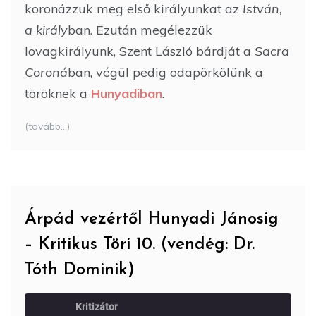
koronázzuk meg első királyunkat az
István,
a király
ban. Ezután megélezzük
lovagkirályunk, Szent László bárdját a
Sacra
Coroná
ban, végül pedig odapörkölünk a
töröknek a
Hunyadiban
.
(tovább…)
Árpád vezértől Hunyadi Jánosig
– Kritikus Töri 10. (vendég: Dr.
Tóth Dominik)
Kritizátor