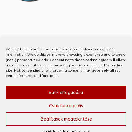
Partnerünk
We use technologies like cookies to store and/or access device
information. We do this to improve browsing experience and to show
(non-) personalized ads. Consenting to these technologies will allow
us to process data such as browsing behavior or unique IDs on this
site. Not consenting or withdrawing consent, may adversely affect
certain features and functions.
Sütik elfogadása
Csak funkcionális
KÖSZÖNJÜK WORDPRESS! © MINDEN JOG FENNTARTVA 2020
THEME: PREFER BY
TEMPLATE SELL
.
Beállítások megtekintése
Süti
Adatvédelmi irányelvek