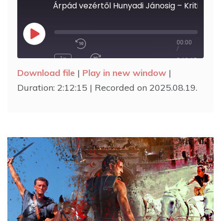
Árpád vezértől Hunyadi Jánosig – Kritikus 
00:00
Play
/
Rewind
Episode
1x
10
2:12:15
Fast
Seconds
Download file
|
Play in new window
|
Forward
30
Duration: 2:12:15
|
Recorded on 2025.08.19.
seconds
SHARE
RSS FEED
SUBSCRIBE
SHARE
LINK
EMBED