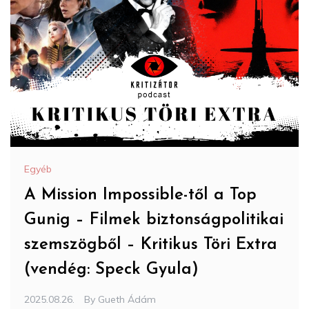
Egyéb
A Mission Impossible-től a Top
Gunig – Filmek biztonságpolitikai
szemszögből – Kritikus Töri Extra
(vendég: Speck Gyula)
2025.08.26.
By
Gueth Ádám