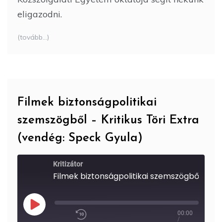
eligazodni.
(tovább…)
Filmek biztonságpolitikai
szemszögből – Kritikus Töri Extra
(vendég: Speck Gyula)
Kritizátor
Filmek biztonságpolitikai szemszögbő
00:00
Play
/