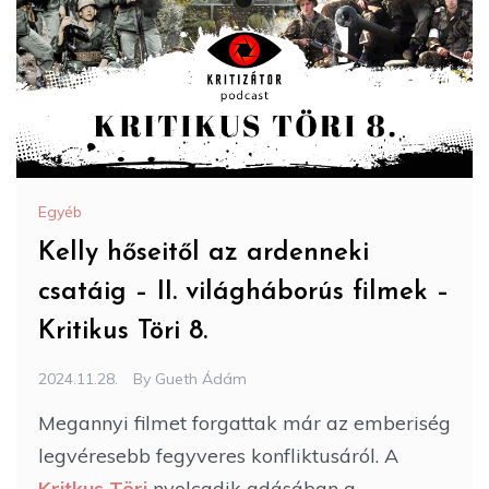
Egyéb
Kelly hőseitől az ardenneki
csatáig – II. világháborús filmek –
Kritikus Töri 8.
2024.11.28.
By
Gueth Ádám
Megannyi filmet forgattak már az emberiség
legvéresebb fegyveres konfliktusáról. A
Kritkus Töri
nyolcadik adásában a