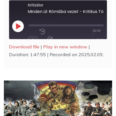
Kritizátor
Minden út Rómába vezet - Kritikus Töri 9.
00:00
Play
/
Rewind
Episode
1x
10
1:47:55
Fast
Seconds
Download file
|
Play in new window
|
Forward
30
Duration: 1:47:55
|
Recorded on 2025.02.09.
seconds
SHARE
RSS FEED
SUBSCRIBE
SHARE
LINK
EMBED