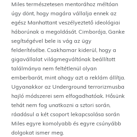
Miles természetesen mentorához méltóan
úgy dönt, hogy magára vállalja ennek az
egész Manhattant veszélyeztető ideológiai
háborúnak a megoldását. Cimborája, Ganke
segítségével bele is vág az ügy
felderítésébe. Csakhamar kiderül, hogy a
gigavállalat világmegváltónak beállított
találmánya nem feltétlenül olyan
emberbarát, mint ahogy azt a reklám állítja.
Ugyanakkor az Underground terrorizmusba
hajló módszerei sem elfogadhatóak. Hősünk
tehát nem fog unatkozni a sztori során,
ráadásul a két csoport lekapcsolása során
Miles egyre komolyabb és egyre csúnyább
dolgokat ismer meg.