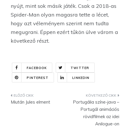
nyújt, mint sok másik játék. Csak a 2018-as
Spider-Man olyan magasra tette a lécet,
hogy azt véleményem szerint nem tudta
megugrani. Éppen ezért tűkön ülve várom a
következő részt.
FACEBOOK
TWITTER
PINTEREST
LINKEDIN
Bejegyzés
Miután Jules elment
Portugália színe-java –
navigáció
Portugál animációs
rövidfilmek az idei
Anilogue-on