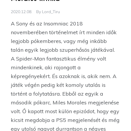
2020.12.08.
By
Lord_Tiru
A Sony és az Insomniac 2018
novemberében történelmet írt minden idők
legjobb pókemberes, vagy még inkább
talán egyik legjobb szuperhősös játékával.
A Spider-Man fantasztikus élmény volt
mindenkinek, aki rajongott a
képregényekért. És azoknak is, akik nem. A
játék végén pedig két komoly utalás is
történt a folytatásra. Ebből az egyik a
második pókarc, Miles Morales megjelenése
volt. Ő kapott most külön epizódot, hogy egy
kicsit megdobja a PS5 megjelenését és még
egy utolsó nagyot durrantson a négyes