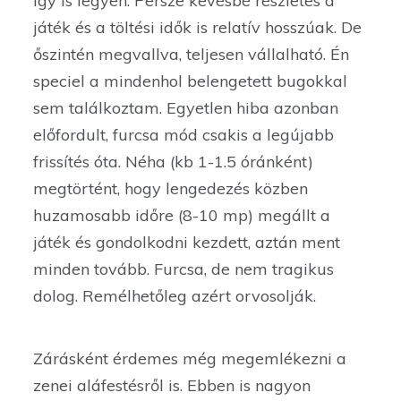
így is legyen. Persze kevésbé részletes a
játék és a töltési idők is relatív hosszúak. De
őszintén megvallva, teljesen vállalható. Én
speciel a mindenhol belengetett bugokkal
sem találkoztam. Egyetlen hiba azonban
előfordult, furcsa mód csakis a legújabb
frissítés óta. Néha (kb 1-1.5 óránként)
megtörtént, hogy lengedezés közben
huzamosabb időre (8-10 mp) megállt a
játék és gondolkodni kezdett, aztán ment
minden tovább. Furcsa, de nem tragikus
dolog. Remélhetőleg azért orvosolják.
Zárásként érdemes még megemlékezni a
zenei aláfestésről is. Ebben is nagyon