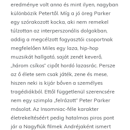
eredménye volt anno és mint ilyen, nagyban
különbözik Petertől. Míg a jó öreg Parker
egy szórakozott kocka, aki nem remekel
túlzottan az interperszonális dolgokban,
addig a megcélzott fogyasztói csoportnak
megfelelően Miles egy laza, hip-hop
muzsikát hallgató, saját zenét keverő,
„három csíkos” cipőt hordó lazasrác. Persze
az ő élete sem csak játék, zene és mese,
hiszen neki is kijár bőven a személyes
tragédiákból. Ettől függetlenül szerencsére
nem egy szimpla „felrázott” Peter Parker
másolat. Az Insomniac-féle karakter
életrekeltéséért pedig hatalmas piros pont
jár a Nagyfiúk filmek Andréjaként ismert