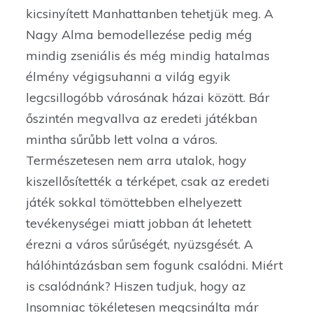
kicsinyített Manhattanben tehetjük meg. A
Nagy Alma bemodellezése pedig még
mindig zseniális és még mindig hatalmas
élmény végigsuhanni a világ egyik
legcsillogóbb városának házai között. Bár
őszintén megvallva az eredeti játékban
mintha sűrűbb lett volna a város.
Természetesen nem arra utalok, hogy
kiszellősítették a térképet, csak az eredeti
játék sokkal tömöttebben elhelyezett
tevékenységei miatt jobban át lehetett
érezni a város sűrűségét, nyüzsgését. A
hálóhintázásban sem fogunk csalódni. Miért
is csalódnánk? Hiszen tudjuk, hogy az
Insomniac tökéletesen megcsinálta már