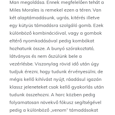
Man megoldása. Ennek megfelelően tehát a
Miles Morales is remekel ezen a téren. Van
két alaptámadásunk, ugrás, kitérés illetve
egy kütyüs támadásra szolgáló gomb. Ezek
különböző kombinációival, vagy a gombok
eltérő nyomkodásával pedig kombókat
hozhatunk össze. A bunyó szórakoztató,
látványos és nem őszülünk bele a
vezérlésbe. Viszonylag rövid idő után úgy
tudjuk érezni, hogy tudunk érvényesülni, de
mégis kellő kihívást nyújt, ráadásul igazán
klassz jeleneteket csak kellő gyakorlás után
tudunk összehozni. A harc közben pedig
folyamatosan növekvő fókusz segítségével
pedig a különböző „venom” támadásokat