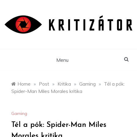
Skip
to
content
Menu
Home
»
Post
»
Kritika
»
Gaming
»
Tél a pók:
Spider-Man Miles Morales kritika
Gaming
Tél a pók: Spider-Man Miles
Morales kritika