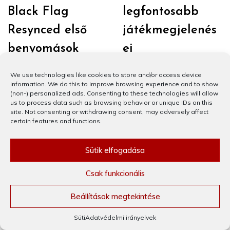
Black Flag
legfontosabb
Resynced első
játékmegjelenés
benyomások
ei
2026.07.14.
2026.07.04.
We use technologies like cookies to store and/or access device
information. We do this to improve browsing experience and to show
(non-) personalized ads. Consenting to these technologies will allow
us to process data such as browsing behavior or unique IDs on this
site. Not consenting or withdrawing consent, may adversely affect
certain features and functions.
Linkek
Sütik elfogadása
Csak funkcionális
Adatvédelmi irányelvek
Beállítások megtekintése
Süti („cookie”) Tájékoztató (EU)
Süti
Adatvédelmi irányelvek