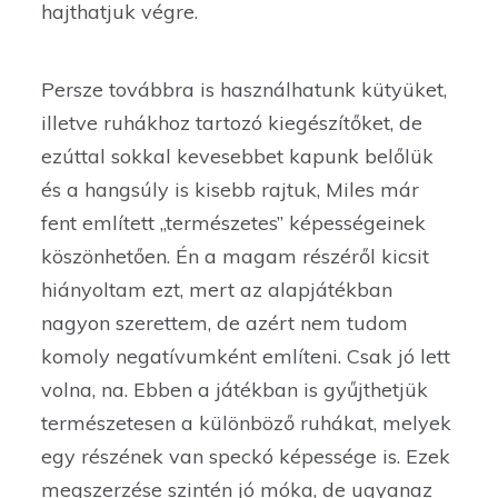
hajthatjuk végre.
Persze továbbra is használhatunk kütyüket,
illetve ruhákhoz tartozó kiegészítőket, de
ezúttal sokkal kevesebbet kapunk belőlük
és a hangsúly is kisebb rajtuk, Miles már
fent említett „természetes” képességeinek
köszönhetően. Én a magam részéről kicsit
hiányoltam ezt, mert az alapjátékban
nagyon szerettem, de azért nem tudom
komoly negatívumként említeni. Csak jó lett
volna, na. Ebben a játékban is gyűjthetjük
természetesen a különböző ruhákat, melyek
egy részének van speckó képessége is. Ezek
megszerzése szintén jó móka, de ugyanaz