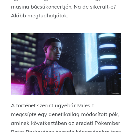
masina búcsúkoncertjén. Na de sikerült-e?
Alább megtudhatjátok.
A történet szerint ugyebár Miles-t
megcsípte egy genetikailag módosított pók,
aminek következtében az eredeti Pókember
Peter Parkeréhez hasonló képességekre tesz