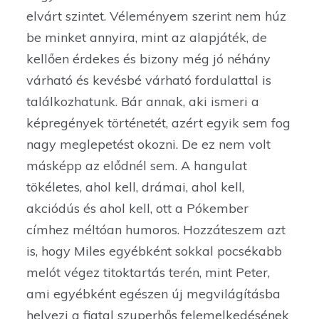
elvárt szintet. Véleményem szerint nem húz
be minket annyira, mint az alapjáték, de
kellően érdekes és bizony még jó néhány
várható és kevésbé várható fordulattal is
találkozhatunk. Bár annak, aki ismeri a
képregények történetét, azért egyik sem fog
nagy meglepetést okozni. De ez nem volt
másképp az elődnél sem. A hangulat
tökéletes, ahol kell, drámai, ahol kell,
akciódús és ahol kell, ott a Pókember
címhez méltóan humoros. Hozzáteszem azt
is, hogy Miles egyébként sokkal pocsékabb
melót végez titoktartás terén, mint Peter,
ami egyébként egészen új megvilágításba
helyezi a fiatal szuperhős felemelkedésének