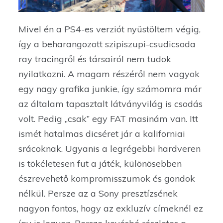
Mivel én a PS4-es verziót nyüstöltem végig,
így a beharangozott szipiszupi-csudicsoda
ray tracingről és társairól nem tudok
nyilatkozni. A magam részéről nem vagyok
egy nagy grafika junkie, így számomra már
az általam tapasztalt látványvilág is csodás
volt. Pedig „csak” egy FAT masinám van. Itt
ismét hatalmas dicséret jár a kaliforniai
srácoknak. Ugyanis a legrégebbi hardveren
is tökéletesen fut a játék, különösebben
észrevehető kompromisszumok és gondok
nélkül. Persze az a Sony presztízsének
nagyon fontos, hogy az exkluzív címeknél ez