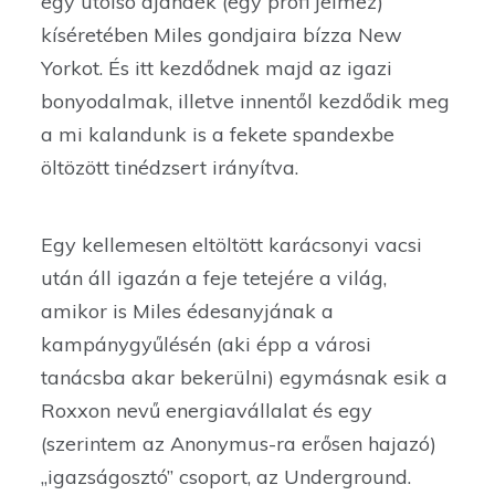
egy utolsó ajándék (egy profi jelmez)
kíséretében Miles gondjaira bízza New
Yorkot. És itt kezdődnek majd az igazi
bonyodalmak, illetve innentől kezdődik meg
a mi kalandunk is a fekete spandexbe
öltözött tinédzsert irányítva.
Egy kellemesen eltöltött karácsonyi vacsi
után áll igazán a feje tetejére a világ,
amikor is Miles édesanyjának a
kampánygyűlésén (aki épp a városi
tanácsba akar bekerülni) egymásnak esik a
Roxxon nevű energiavállalat és egy
(szerintem az Anonymus-ra erősen hajazó)
„igazságosztó” csoport, az Underground.