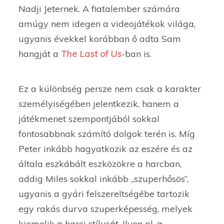
Nadji Jeternek. A fiatalember számára
amúgy nem idegen a videojátékok világa,
ugyanis évekkel korábban ő adta Sam
hangját a
The Last of Us
-ban is.
Ez a különbség persze nem csak a karakter
személyiségében jelentkezik, hanem a
játékmenet szempontjából sokkal
fontosabbnak számító dolgok terén is. Míg
Peter inkább hagyatkozik az eszére és az
általa eszkábált eszközökre a harcban,
addig Miles sokkal inkább „szuperhősös”,
ugyanis a gyári felszereltségébe tartozik
egy rakás durva szuperképesség, melyek
kiemelik a harci stílusát. Ilyen pl. a