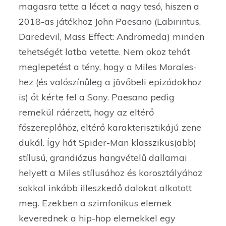
magasra tette a lécet a nagy tesó, hiszen a
2018-as játékhoz John Paesano (Labirintus,
Daredevil, Mass Effect: Andromeda) minden
tehetségét latba vetette. Nem okoz tehát
meglepetést a tény, hogy a Miles Morales-
hez (és valószínűleg a jövőbeli epizódokhoz
is) őt kérte fel a Sony. Paesano pedig
remekül ráérzett, hogy az eltérő
főszereplőhöz, eltérő karakterisztikájú zene
dukál. Így hát Spider-Man klasszikus(abb)
stílusú, grandiózus hangvételű dallamai
helyett a Miles stílusához és korosztályához
sokkal inkább illeszkedő dalokat alkotott
meg. Ezekben a szimfonikus elemek
keverednek a hip-hop elemekkel egy