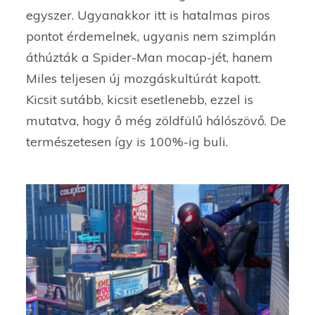
egyszer. Ugyanakkor itt is hatalmas piros
pontot érdemelnek, ugyanis nem szimplán
áthúzták a Spider-Man mocap-jét, hanem
Miles teljesen új mozgáskultúrát kapott.
Kicsit sutább, kicsit esetlenebb, ezzel is
mutatva, hogy ő még zöldfülű hálószövő. De
természetesen így is 100%-ig buli.