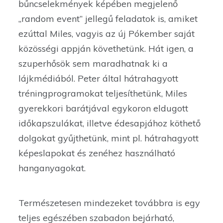
bűncselekmények képében megjelenő
„random event” jellegű feladatok is, amiket
ezúttal Miles, vagyis az új Pókember saját
közösségi appján követhetünk. Hát igen, a
szuperhősök sem maradhatnak ki a
lájkmédiából. Peter által hátrahagyott
tréningprogramokat teljesíthetünk, Miles
gyerekkori barátjával egykoron eldugott
időkapszulákat, illetve édesapjához köthető
dolgokat gyűjthetünk, mint pl. hátrahagyott
képeslapokat és zenéhez használható
hanganyagokat.
Természetesen mindezeket továbbra is egy
teljes egészében szabadon bejárható,