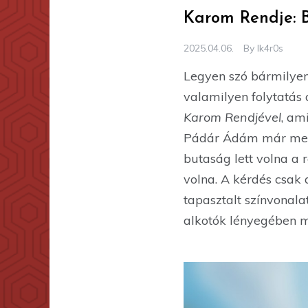
Karom Rendje: 
2025.04.06.
By
Ik4r0s
Legyen szó bármilyen 
valamilyen folytatás a
Karom Rendjével
, am
Pádár Ádám már meg i
butaság lett volna a
volna. A kérdés csak 
tapasztalt színvonala
alkotók lényegében m