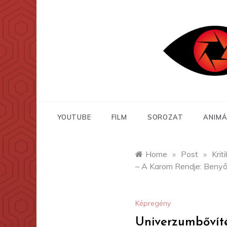
Skip
to
content
YOUTUBE
FILM
SOROZAT
ANIMÁ
Home
»
Post
»
Krit
– A Karom Rendje: Benyő
Képregény
Univerzumbővíté