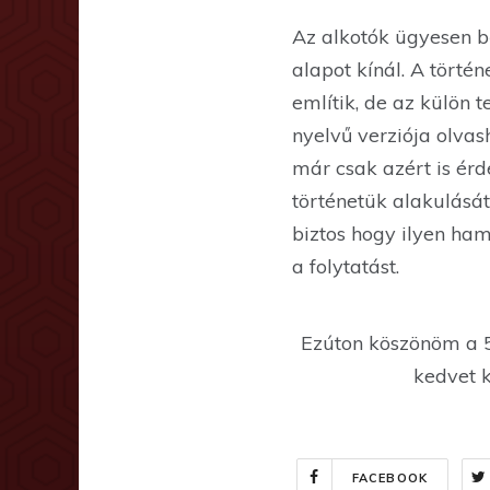
Az alkotók ügyesen bő
alapot kínál. A törté
említik, de az külön t
nyelvű verziója olvas
már csak azért is érd
történetük alakulásá
biztos hogy ilyen ham
a folytatást.
Ezúton köszönöm a 
kedvet 
FACEBOOK