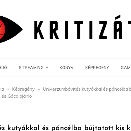
CIÓ
STREAMING
KÖNYV
KÉPREGÉNY
GAM
ika
»
Képregény
»
Univerzumbővítés kutyákkal és páncélba b
 és Góca ajánló
s kutyákkal és páncélba bújtatott kis 