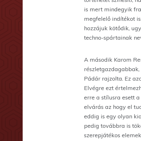
is mert mindegyik fr
megfelelő indítékot 
hozzájuk kötődik, ugy
techno-spártainak nev
A második Karom Rend
részletgazdagabbak, 
Pádár rajzolta. Ez a
Elvégre ezt értelmezh
erre a stílusra esett
elvárás az hogy el tu
eddig is egy olyan ki
pedig továbbra is tök
szerepjátékos elemek,