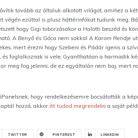
vítik tovább az általuk alkotott világot, amihez a két
net végén ezúttal is plusz háttérinfókat tudunk meg. 
etszett hogy Gigi toborzásakor a Halotti beszéd és kön
ható. A
Benyő és Góca
nem sokkal
A Karom Rendje
ut
ekes, mert érezni hogy Szebeni és Pádár igenis a szív
t, és foglalkoznak is vele. Gyaníthatóan a harmadik
ar meg fog jelenni, de ez egyáltalán nem baj, mert n
5Panelsnek, hogy rendelkezésemre bocsátották a kép
kaptál hozzá, akkor
itt tudod megrendelni
a saját pél
TWITTER
PINTEREST
LINKEDIN