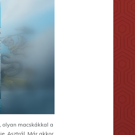
t, olyan macskákkal a
e, Asztrál. Már akkor