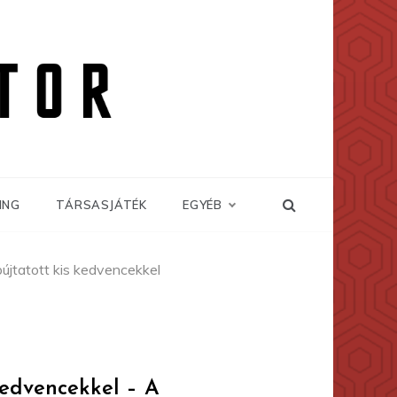
ING
TÁRSASJÁTÉK
EGYÉB
újtatott kis kedvencekkel
kedvencekkel – A