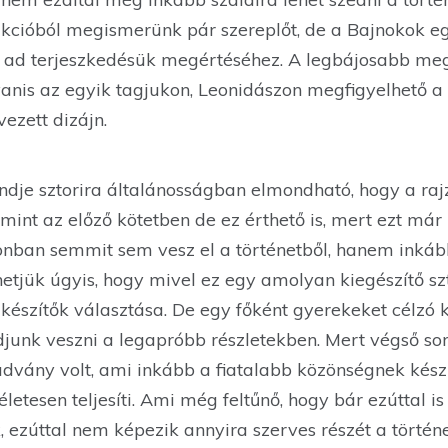
akcióból megismerünk pár szereplőt, de a Bajnokok eg
is ad terjeszkedésük megértéséhez. A legbájosabb meg
anis az egyik tagjukon, Leonidászon megfigyelhető a 
ezett dizájn.
je sztorira általánosságban elmondható, hogy a ra
mint az előző kötetben de ez érthető is, mert ezt má
zonban semmit sem vesz el a történetből, hanem inká
etjük úgyis, hogy mivel ez egy amolyan kiegészítő szt
 a készítők választása. De egy főként gyerekeket célzó
djunk veszni a legapróbb részletekben. Mert végső s
advány volt, ami inkább a fiatalabb közönségnek készül
életesen teljesíti. Ami még feltűnő, hogy bár ezúttal 
 ezúttal nem képezik annyira szerves részét a történ