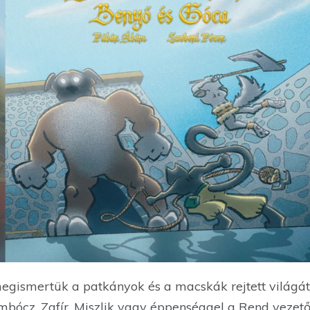
megismertük a patkányok és a macskák rejtett világá
bócz, Zafír, Miszlik vagy éppenséggel a Rend vezetőj