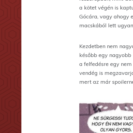
a kötet végén is kap
Gócára, vagy ahogy er
macskából lett ugyan
Kezdetben nem nagyon
később egy nagyobb m
a felfedésre egy nem
vendég is megzavarja
mert az már spoilern