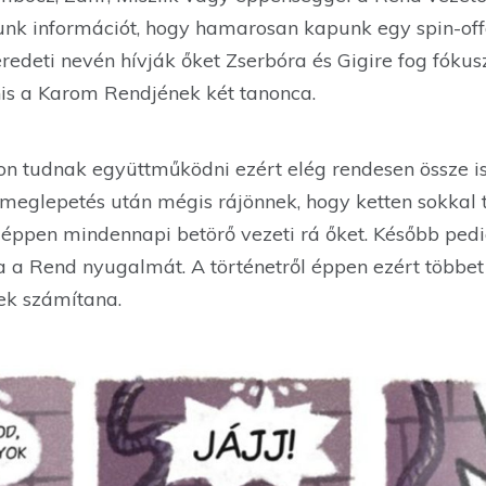
tunk információt, hogy hamarosan kapunk egy spin-off
edeti nevén hívják őket Zserbóra és Gigire fog fókusz
is a Karom Rendjének két tanonca.
 tudnak együttműködni ezért elég rendesen össze is
eglepetés után mégis rájönnek, hogy ketten sokkal 
 éppen mindennapi betörő vezeti rá őket. Később pedi
 a Rend nyugalmát. A történetről éppen ezért többet
ek számítana.