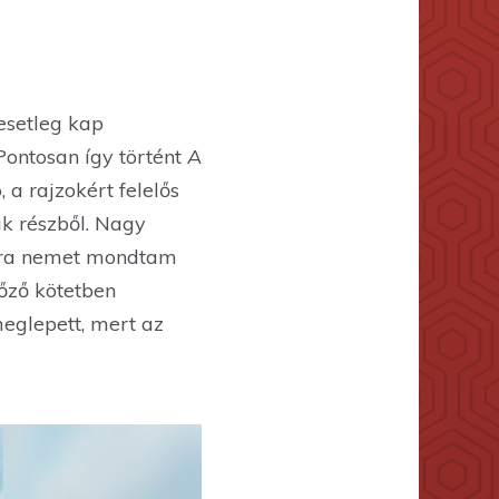
esetleg kap
 Pontosan így történt
A
, a rajzokért felelős
k részből. Nagy
tásra nemet mondtam
lőző kötetben
meglepett, mert az