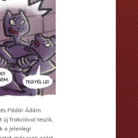
r és Pádár Ádám
új frakcióval teszik,
 a jelenlegi
netet, már csak azért