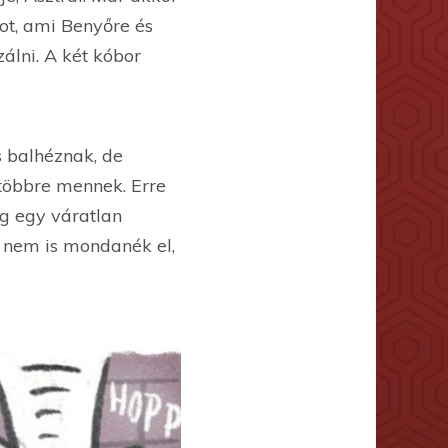
ot, ami Benyőre és
álni. A két kóbor
 balhéznak, de
többre mennek. Erre
g egy váratlan
 nem is mondanék el,