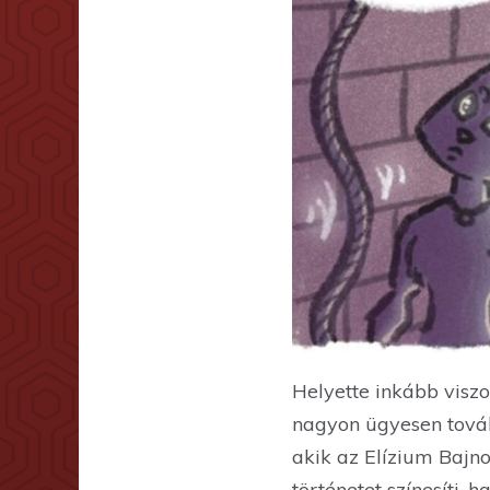
Helyette inkább visz
nagyon ügyesen tovább
akik az Elízium Bajno
történetet színesíti,