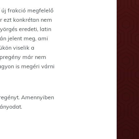
 új frakció megfelelő
Bár ezt konkrétan nem
yörgés eredeti, latin
án jelent meg, ami
ükön viselik a
 képregény már nem
agyon is megéri várni
regényt. Amennyiben
dányodat.