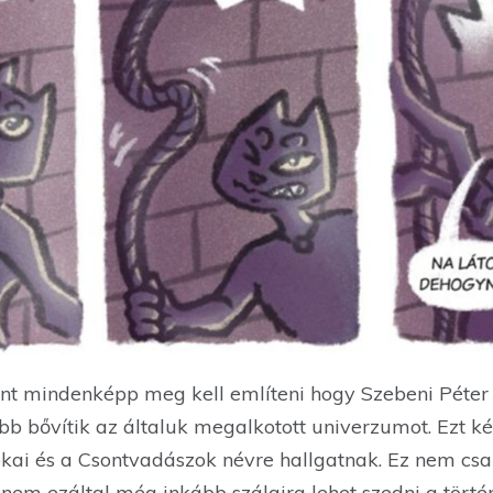
ont mindenképp meg kell említeni hogy Szebeni Péte
 bővítik az általuk megalkotott univerzumot. Ezt két 
kai és a Csontvadászok névre hallgatnak. Ez nem csak
 hanem ezáltal még inkább szálaira lehet szedni a törté