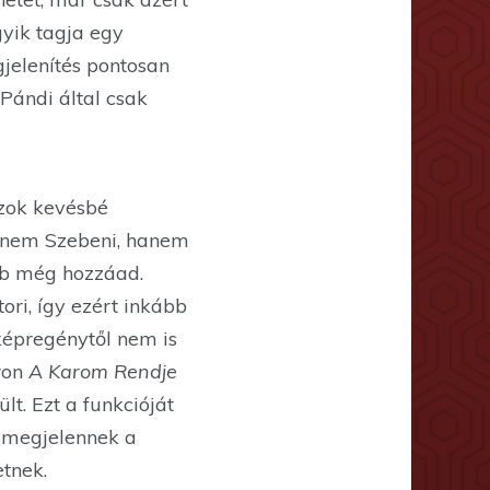
yik tagja egy
jelenítés pontosan
Pándi által csak
jzok kevésbé
r nem Szebeni, hanem
bb még hozzáad.
ori, így ezért inkább
 képregénytől nem is
oron
A Karom Rendje
t. Ezt a funkcióját
is megjelennek a
etnek.