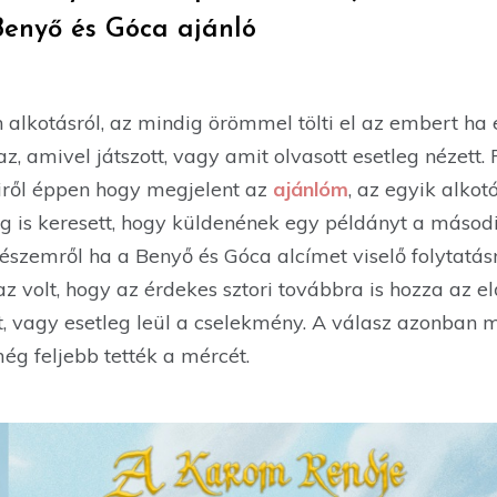
Benyő és Góca ajánló
alkotásról, az mindig örömmel tölti el az embert ha 
z, amivel játszott, vagy amit olvasott esetleg nézett.
iről éppen hogy megjelent az
ajánlóm
, az egyik alkotó
s keresett, hogy küldenének egy példányt a másodi
 részemről ha a Benyő és Góca alcímet viselő folyta
az volt, hogy az érdekes sztori továbbra is hozza az e
t, vagy esetleg leül a cselekmény. A válasz azonban 
ég feljebb tették a mércét.