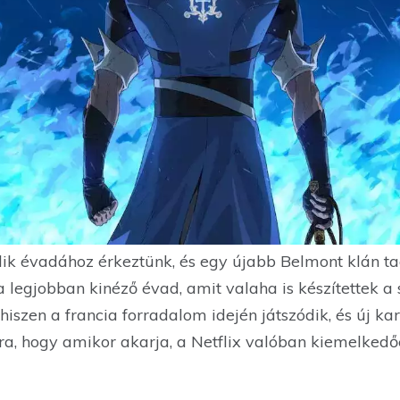
ik évadához érkeztünk, és egy újabb Belmont klán tag
 legjobban kinéző évad, amit valaha is készítettek a 
hiszen a francia forradalom idején játszódik, és új ka
arra, hogy amikor akarja, a Netflix valóban kiemelked