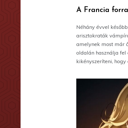
A Francia forr
Néhány évvel később 
arisztokraták vámpír
amelynek most már ő i
oldalán használja fel
kikényszeríteni, hogy