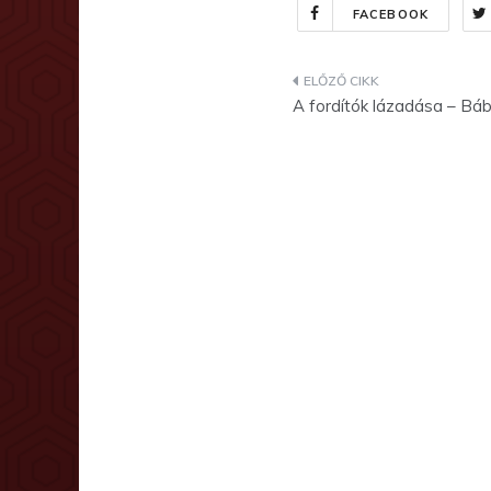
FACEBOOK
Bejegyzés
A fordítók lázadása – Báb
navigáció