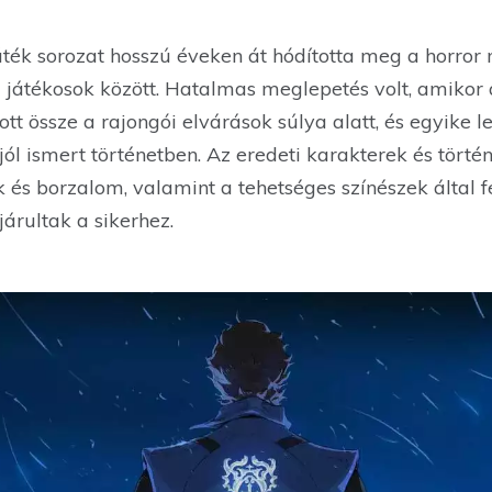
ték sorozat hosszú éveken át hódította meg a horror m
 a játékosok között. Hatalmas meglepetés volt, amikor
t össze a rajongói elvárások súlya alatt, és egyike le
l ismert történetben. Az eredeti karakterek és történe
k és borzalom, valamint a tehetséges színészek által fe
árultak a sikerhez.