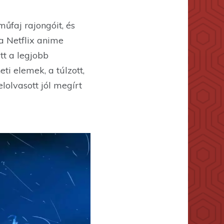
űfaj rajongóit, és
 a Netflix anime
tt a legjobb
ti elemek, a túlzott,
lolvasott jól megírt