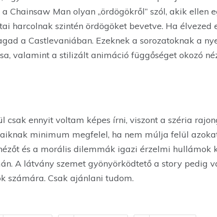
g a Chainsaw Man olyan „ördögökről” szól, akik ellen
ai harcolnak szintén ördögöket bevetve. Ha élvezed e
gad a Castlevaniában. Ezeknek a sorozatoknak a nye
usa, valamint a stilizált animáció függőséget okozó né
l csak ennyit voltam képes írni, viszont a széria rajo
saiknak minimum megfelel, ha nem múlja felül azokat.
nézőt és a morális dilemmák igazi érzelmi hullámok k
án. A látvány szemet gyönyörködtető a story pedig va
ók számára. Csak ajánlani tudom.