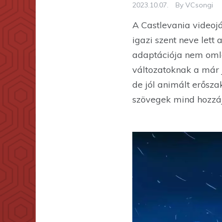
2023.10.07.
By
VCsongi
A Castlevania videojá
igazi szent neve lett
adaptációja nem omlot
változatoknak a már jó
de jól animált erősza
szövegek mind hozzáj