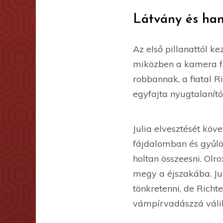
Látvány és ha
Az első pillanattól k
miközben a kamera fe
robbannak, a fiatal R
egyfajta nyugtalanító
Julia elvesztését köv
fájdalomban és gyűlöl
holtan összeesni. Olro
megy a éjszakába. Juli
tönkretenni, de Richt
vámpírvadászzá váli