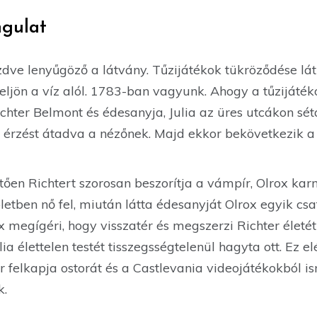
ngulat
ezdve lenyűgöző a látvány. Tűzijátékok tükröződése lá
ljön a víz alól. 1783-ban vagyunk. Ahogy a tűzijáték
ichter Belmont és édesanyja, Julia az üres utcákon sét
 érzést átadva a nézőnek. Majd ekkor bekövetkezik a 
etően Richtert szorosan beszorítja a vámpír, Olrox kar
etben nő fel, miután látta édesanyját Olrox egyik csa
x megígéri, hogy visszatér és megszerzi Richter életét
a élettelen testét tisszegsségtelenül hagyta ott. Ez el
er felkapja ostorát és a Castlevania videojátékokból 
k.