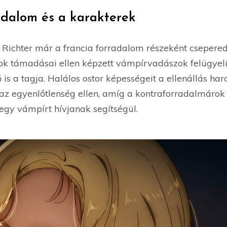
adalom és a karakterek
Richter már a francia forradalom részeként cseperedi
ok támadásai ellen képzett vámpírvadászok felügyeli
s a tagja. Halálos ostor képességeit a ellenállás ha
 az egyenlőtlenség ellen, amíg a kontraforradalmárok
 egy vámpírt hívjanak segítségül.