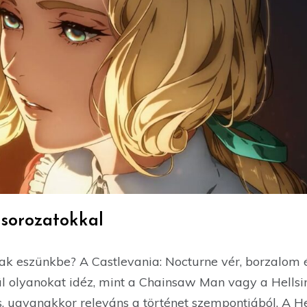
sorozatokkal
ak eszünkbe? A Castlevania: Nocturne vér, borzalom é
 olyanokat idéz, mint a Chainsaw Man vagy a Hellsing
, ugyanakkor releváns a történet szempontjából. A 