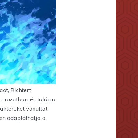
ot, Richtert
sorozatban, és talán a
raktereket vonultat
ően adaptálhatja a