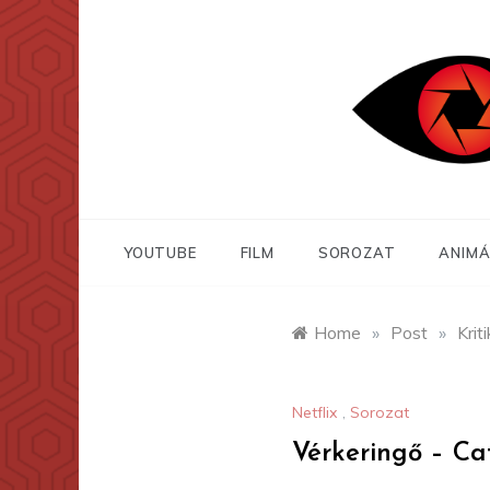
Skip
to
content
YOUTUBE
FILM
SOROZAT
ANIMÁ
Home
»
Post
»
Krit
Netflix
,
Sorozat
Vérkeringő – Ca