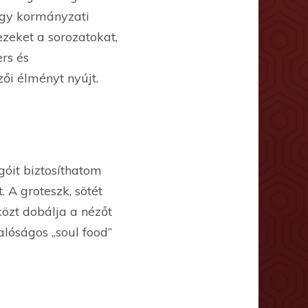
 egy kormányzati
zeket a sorozatokat,
rs és
zői élményt nyújt.
ngóit biztosíthatom
 A groteszk, sötét
özt dobálja a nézőt
lóságos „soul food”