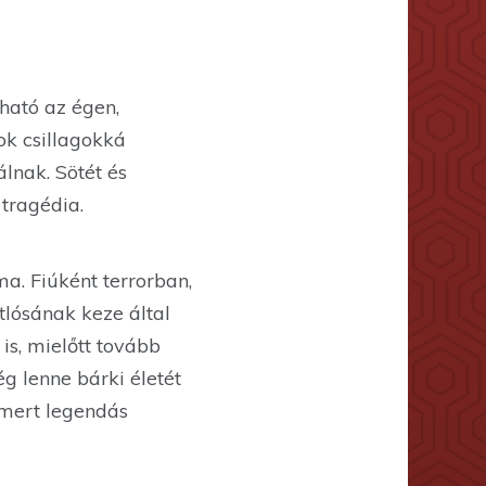
tható az égen,
ok csillagokká
álnak. Sötét és
tragédia.
ma. Fiúként terrorban,
tlósának keze által
 is, mielőtt tovább
ég lenne bárki életét
ismert legendás