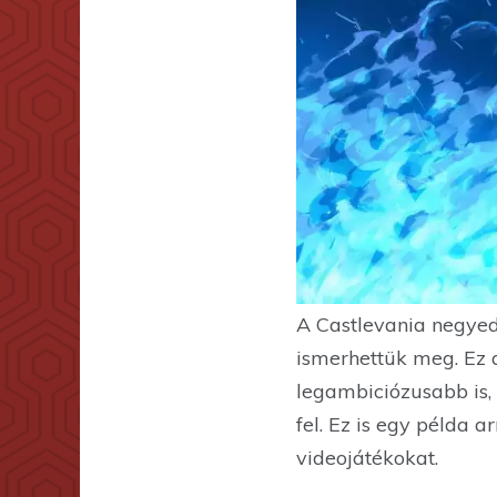
A Castlevania negyed
ismerhettük meg. Ez a
legambiciózusabb is, 
fel. Ez is egy példa 
videojátékokat.