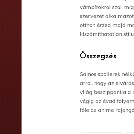
vámpírokról szól, mí
szervezet alkalmazott
otthon érzed majd ma
kiszámíthatatlan stíl
Összegzés
Sajnos spoilerek nélkü
arról, hogy az elvárá
világ beszippantja a 
végig az évad folyam
főle az anime rajong