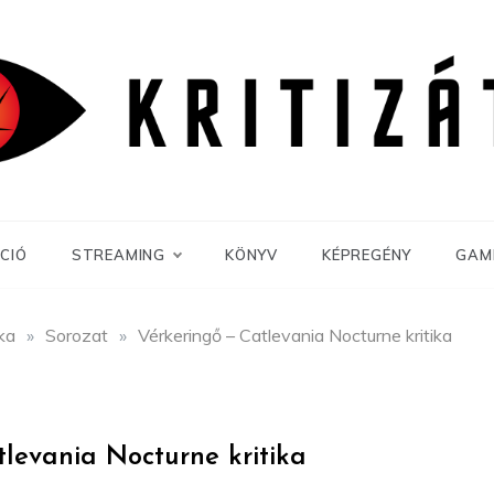
CIÓ
STREAMING
KÖNYV
KÉPREGÉNY
GAM
ika
»
Sorozat
»
Vérkeringő – Catlevania Nocturne kritika
tlevania Nocturne kritika