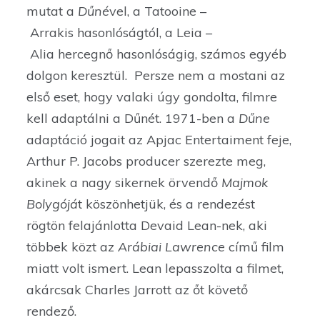
mutat a
Dűné
vel, a Tatooine –
Arrakis hasonlóságtól, a Leia –
Alia hercegnő hasonlóságig, számos egyéb
dolgon keresztül. Persze nem a mostani az
első eset, hogy valaki úgy gondolta, filmre
kell adaptálni a Dűnét. 1971-ben a
Dűne
adaptáció jogait az Apjac Entertaiment feje,
Arthur P. Jacobs producer szerezte meg,
akinek a nagy sikernek örvendő
Majmok
Bolygójá
t köszönhetjük, és a rendezést
rögtön felajánlotta Devaid Lean-nek, aki
többek közt az
Arábiai Lawrence
című film
miatt volt ismert. Lean lepasszolta a filmet,
akárcsak Charles Jarrott az őt követő
rendező.