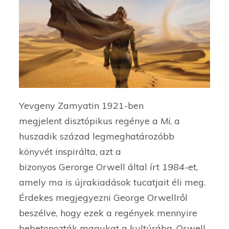
Yevgeny Zamyatin 1921-ben
megjelent disztópikus regénye a
Mi
, a
huszadik század legmeghatározóbb
könyvét inspirálta, azt a
bizonyos Gerorge Orwell által írt
1984
-et,
amely ma is újrakiadások tucatjait éli meg.
Érdekes megjegyezni George Orwellről
beszélve, hogy ezek a regények mennyire
bebetonozták magukat a kultúrába. Orwell