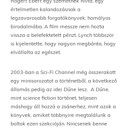
Rogert Ebert egy szemétnek hívta, egy
értelmetlen kalandozásnak a
legzavarosabb forgatókönyvek, homályos
birodalmába. A film messze nem hozta
vissza a belefektetett pénzt. Lynch többször
is kijelentette, hogy nagyon megbánta, hogy
elvállalta az egészet.
2003-ban a
Sci-Fi Channel
még összerakott
egy minisorozatot a történetből, a következő
állomás pedig az idei
Dűne
lesz. A
Dűne
,
mint science fiction történet, teljesen
máshogy áll hozzá a zsánerhez, mint azok a
könyvek, amiket többnyire megtalálunk a
boltok ezen szekcióján. Nincsenek benne