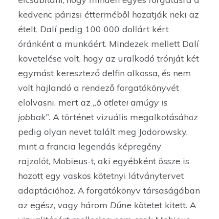
kedvenc párizsi étterméből hozatják neki az
ételt, Dalí pedig 100 000 dollárt kért
óránként a munkáért. Mindezek mellett Dalí
követelése volt, hogy az uralkodó trónját két
egymást keresztező delfin alkossa, és nem
volt hajlandó a rendező forgatókönyvét
elolvasni, mert az
„ő ötletei amúgy is
jobbak”
. A történet vizuális megalkotásához
pedig olyan nevet talált meg Jodorowsky,
mint a francia legendás képregény
rajzolót, Mobieus-t, aki egyébként össze is
hozott egy vaskos kötetnyi látványtervet
adaptációhoz. A forgatókönyv társaságában
az egész, vagy három
Dűne
kötetet kitett. A