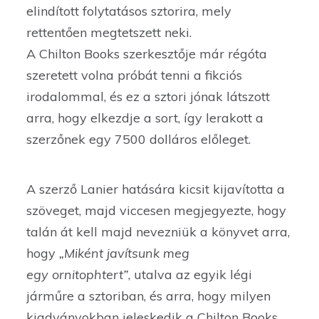
elindított folytatásos sztorira, mely
rettentően megtetszett neki.
A Chilton Books szerkesztője már régóta
szeretett volna próbát tenni a fikciós
irodalommal, és ez a sztori jónak látszott
arra, hogy elkezdje a sort, így lerakott a
szerzőnek egy 7500 dolláros előleget.
A szerző Lanier hatására kicsit kijavította a
szöveget, majd viccesen megjegyezte, hogy
talán át kell majd nevezniük a könyvet arra,
hogy
„Miként javítsunk meg
egy ornitophtert”
, utalva az egyik légi
járműre a sztoriban, és arra, hogy milyen
kiadványokban jeleskedik a Chilton Books.