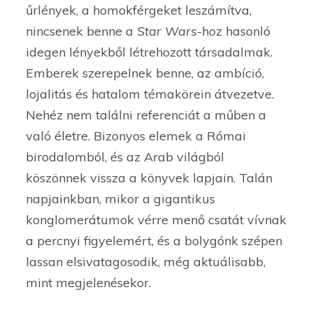
űrlények, a homokférgeket leszámítva,
nincsenek benne a
Star Wars
-hoz hasonló
idegen lényekből létrehozott társadalmak.
Emberek szerepelnek benne, az ambíció,
lojalitás és hatalom témakörein átvezetve.
Nehéz nem találni referenciát a műben a
való életre. Bizonyos elemek a Római
birodalomból, és az Arab világból
köszönnek vissza a könyvek lapjain. Talán
napjainkban, mikor a gigantikus
konglomerátumok vérre menő csatát vívnak
a percnyi figyelemért, és a bolygónk szépen
lassan elsivatagosodik, még aktuálisabb,
mint megjelenésekor.