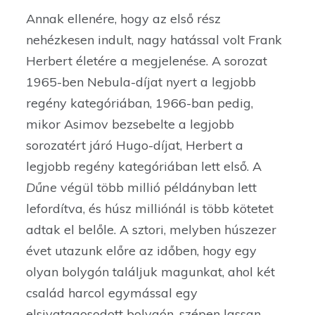
Annak ellenére, hogy az első rész
nehézkesen indult, nagy hatással volt Frank
Herbert életére a megjelenése. A sorozat
1965-ben Nebula-díjat nyert a legjobb
regény kategóriában, 1966-ban pedig,
mikor Asimov bezsebelte a legjobb
sorozatért járó Hugo-díjat, Herbert a
legjobb regény kategóriában lett első. A
Dűne
végül több millió példányban lett
lefordítva, és húsz milliónál is több kötetet
adtak el belőle. A sztori, melyben húszezer
évet utazunk előre az időben, hogy egy
olyan bolygón találjuk magunkat, ahol két
család harcol egymással egy
elsivatagosodott bolygón, szépen lassan