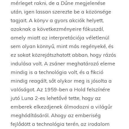
mérleget rakni, de a
Dűne
megjelenése
után, igen lassan szerezte be a közönsége
tagjait. A könyv a gyors akciók helyett,
azoknak a következményeire fókuszál,
amely miatt az interpretációja véletlenül
sem olyan könnyű, mint más regényeké, és
ez sokat közrejátszhatott abban, hogy rázós
indulása volt. A zsáner meghatározó eleme
mindig is a technológia volt, és a fikció
mindig reagált, sőt olykor meg is jósolta a
valóságot. Az 1959-ben a Hold felszínére
jutó Luna 2-es lehetővé tette, hogy az
emberek elkezdjenek álmodozni a világűr
meghódításáról. Ahogy az emberiség
fejlődött a technológia terén, az irodalom