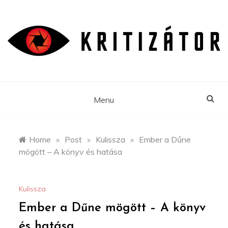
Skip
to
content
Menu
Home
»
Post
»
Kulissza
»
Ember a Dűne
mögött – A könyv és hatása
Kulissza
Ember a Dűne mögött – A könyv
és hatása