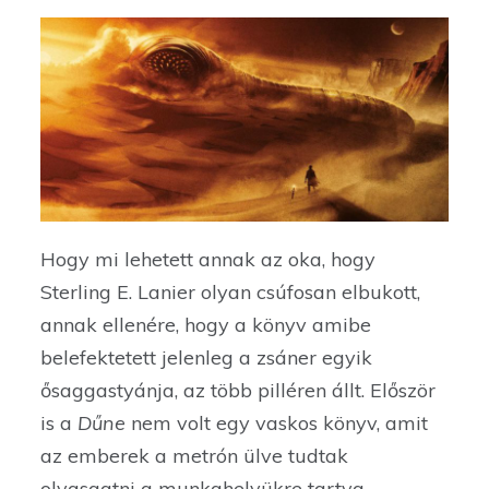
Hogy mi lehetett annak az oka, hogy
Sterling E. Lanier olyan csúfosan elbukott,
annak ellenére, hogy a könyv amibe
belefektetett jelenleg a zsáner egyik
ősaggastyánja, az több pilléren állt. Először
is a
Dűne
nem volt egy vaskos könyv, amit
az emberek a metrón ülve tudtak
olvasgatni a munkahelyükre tartva.