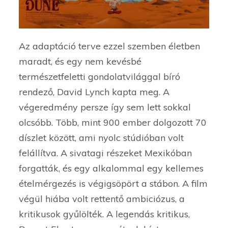
Az adaptáció terve ezzel szemben életben
maradt, és egy nem kevésbé
természetfeletti gondolatvilággal bíró
rendező, David Lynch kapta meg. A
végeredmény persze így sem lett sokkal
olcsóbb. Több, mint 900 ember dolgozott 70
díszlet között, ami nyolc stúdióban volt
felállítva. A sivatagi részeket Mexikóban
forgatták, és egy alkalommal egy kellemes
ételmérgezés is végigsöpört a stábon. A film
végül hiába volt rettentő ambiciózus, a
kritikusok gyűlölték. A legendás kritikus,