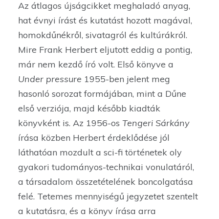
Az átlagos újságcikket meghaladó anyag,
hat évnyi írást és kutatást hozott magával,
homokdűnékről, sivatagról és kultúrákról.
Mire Frank Herbert eljutott eddig a pontig,
már nem kezdő író volt. Első könyve a
Under pressure
1955-ben jelent meg
hasonló sorozat formájában, mint a Dűne
első verziója, majd később kiadták
könyvként is. Az 1956-os
Tengeri Sárkány
írása közben Herbert érdeklődése jól
láthatóan mozdult a sci-fi történetek oly
gyakori tudományos-technikai vonulatáról,
a társadalom összetételének boncolgatása
felé. Tetemes mennyiségű jegyzetet szentelt
a kutatásra, és a könyv írása arra