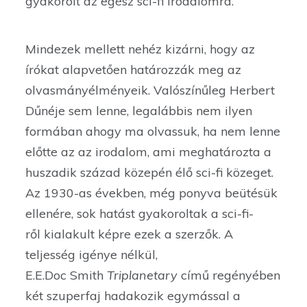
gyakorolt az egész sci-fi irodalomra.
Mindezek mellett nehéz kizárni, hogy az
írókat alapvetően határozzák meg az
olvasmányélményeik. Valószínűleg Herbert
Dűnéje sem lenne, legalábbis nem ilyen
formában ahogy ma olvassuk, ha nem lenne
előtte az az irodalom, ami meghatározta a
huszadik század közepén élő sci-fi közeget.
Az 1930-as években, még ponyva beütésük
ellenére, sok hatást gyakoroltak a sci-fi-
ről kialakult képre ezek a szerzők. A
teljesség igénye nélkül,
E.E.Doc Smith
Triplanetary
című regényében
két szuperfaj hadakozik egymással a