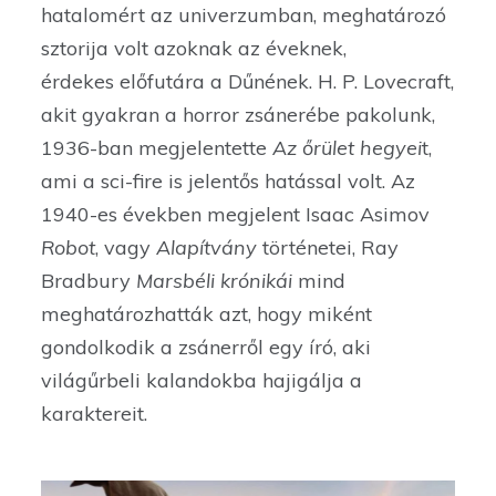
hatalomért az univerzumban, meghatározó
sztorija volt azoknak az éveknek,
érdekes előfutára a Dűnének. H. P. Lovecraft,
akit gyakran a horror zsánerébe pakolunk,
1936-ban megjelentette
Az őrület hegyei
t,
ami a sci-fire is jelentős hatással volt. Az
1940-es években megjelent Isaac Asimov
Robot
, vagy
Alapítvány
történetei, Ray
Bradbury
Marsbéli krónikái
mind
meghatározhatták azt, hogy miként
gondolkodik a zsánerről egy író, aki
világűrbeli kalandokba hajigálja a
karaktereit.