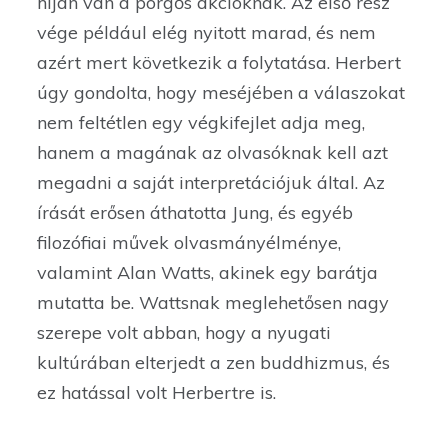
híján van a pörgős akcióknak. Az első rész
vége például elég nyitott marad, és nem
azért mert következik a folytatása. Herbert
úgy gondolta, hogy meséjében a válaszokat
nem feltétlen egy végkifejlet adja meg,
hanem a magának az olvasóknak kell azt
megadni a saját interpretációjuk által. Az
írását erősen áthatotta Jung, és egyéb
filozófiai művek olvasmányélménye,
valamint Alan Watts, akinek egy barátja
mutatta be. Wattsnak meglehetősen nagy
szerepe volt abban, hogy a nyugati
kultúrában elterjedt a zen buddhizmus, és
ez hatással volt Herbertre is.