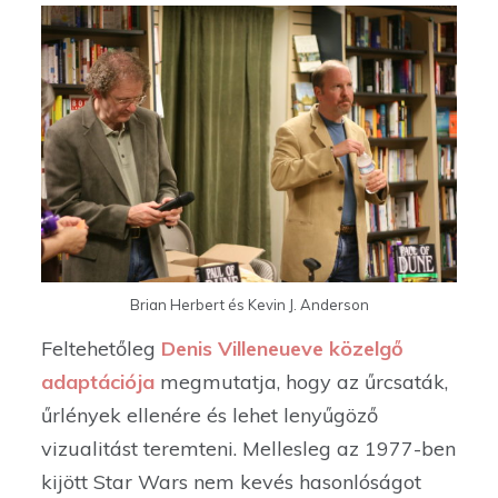
Brian Herbert és Kevin J. Anderson
Feltehetőleg
Denis Villeneueve közelgő
adaptációja
megmutatja, hogy az űrcsaták,
űrlények ellenére és lehet lenyűgöző
vizualitást teremteni. Mellesleg az 1977-ben
kijött Star Wars nem kevés hasonlóságot