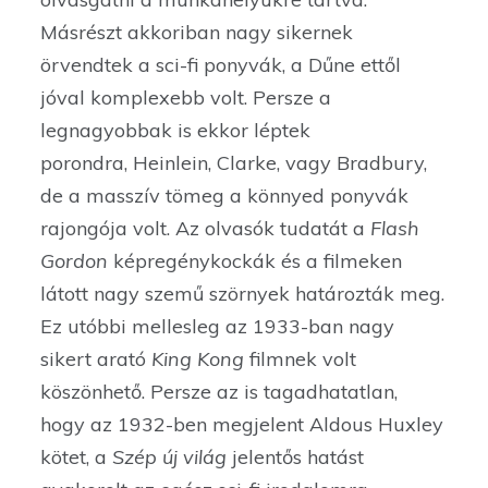
Másrészt akkoriban nagy sikernek
örvendtek a sci-fi ponyvák, a Dűne ettől
jóval komplexebb volt. Persze a
legnagyobbak is ekkor léptek
porondra, Heinlein, Clarke, vagy Bradbury,
de a masszív tömeg a könnyed ponyvák
rajongója volt. Az olvasók tudatát a
Flash
Gordon
képregénykockák és a filmeken
látott nagy szemű szörnyek határozták meg.
Ez utóbbi mellesleg az 1933-ban nagy
sikert arató
King Kong
filmnek volt
köszönhető. Persze az is tagadhatatlan,
hogy az 1932-ben megjelent Aldous Huxley
kötet, a
Szép új világ
jelentős hatást