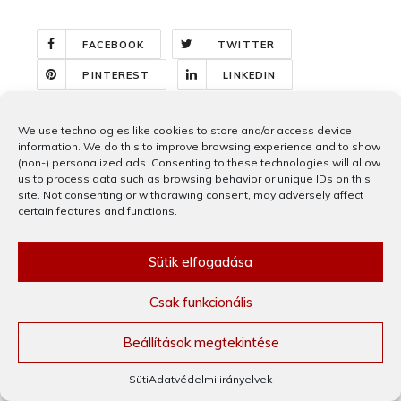
FACEBOOK
TWITTER
PINTEREST
LINKEDIN
We use technologies like cookies to store and/or access device
Bejegyzés
information. We do this to improve browsing experience and to show
A zene is politika –
Piros lámpa, zöld lámpa
(non-) personalized ads. Consenting to these technologies will allow
navigáció
Eltörölni Frankot kritika
– Squid Game kritika
us to process data such as browsing behavior or unique IDs on this
site. Not consenting or withdrawing consent, may adversely affect
certain features and functions.
Sütik elfogadása
Csak funkcionális
Beállítások megtekintése
Süti
Adatvédelmi irányelvek