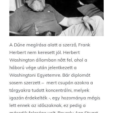
A
Dűne
megírása alatt a szerző, Frank
Herbert nem keresett jól. Herbert
Washington államban nőtt fel, ahol a
háború vége után jelentkezett a
Washingtoni Egyetemre. Bár diplomát
sosem szerzett – mert csupán azokra a
tárgyakra tudott koncentrálni, melyek
igazán érdekelték -, egy hozománya mégis
lett ennek az időszaknak, ez pedig a
második felesége volt, Beverly Ann Stuart.