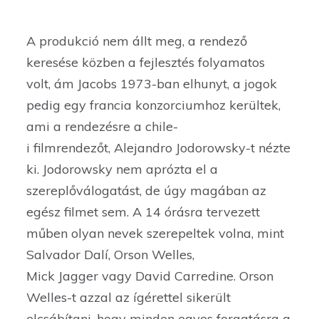
A produkció nem állt meg, a rendező
keresése közben a fejlesztés folyamatos
volt, ám Jacobs 1973-ban elhunyt, a jogok
pedig egy francia konzorciumhoz kerültek,
ami a rendezésre a chile-
i filmrendezőt, Alejandro Jodorowsky-t nézte
ki. Jodorowsky nem aprózta el a
szereplőválogatást, de úgy magában az
egész filmet sem. A 14 órásra tervezett
műben olyan nevek szerepeltek volna, mint
Salvador Dalí, Orson Welles,
Mick Jagger vagy David Carredine. Orson
Welles-t azzal az ígérettel sikerült
elcsábítani, hogy minden egyes forgatásra a