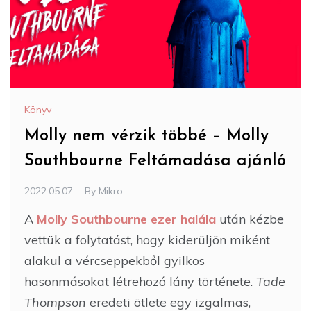
Könyv
Molly nem vérzik többé – Molly
Southbourne Feltámadása ajánló
2022.05.07.
By
Mikro
A
Molly Southbourne ezer halála
után kézbe
vettük a folytatást, hogy kiderüljön miként
alakul a vércseppekből gyilkos
hasonmásokat létrehozó lány története.
Tade
Thompson
eredeti ötlete egy izgalmas,