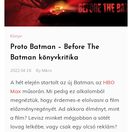
Könyv
Proto Batman – Before The
Batman könyvkritika
2022.04.19.
By
Mikro
A hét elején startolt az új Batman, az
HBO
Max
műsorán. Mi pedig ez alkalomból
megnéztük, hogy érdemes-e elolvasni a film
előzményregényét. Ad akkora élményt, mint
a film? Levisz minket mégjobban a sötét
lovag lelkébe, vagy csak egy olcsó reklám?