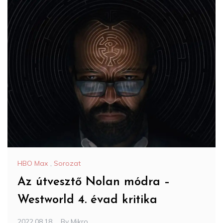
HBO Max
,
Sorozat
Az útvesztő Nolan módra –
Westworld 4. évad kritika
2022.08.18.
By
Mikro