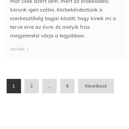
már csak azért sem, mert az érdeklődési
körünk igen széles. Körbekérdeztünk a
szerkesztőség tagjai között, hogy kinek mi a
terve erre az évre, és melyik friss
megjelenést várja a legjobban.
(tovább…)
Bejegyzés
1
2
…
9
Következő
navigáció