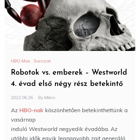
HBO Max
,
Sorozat
Robotok vs. emberek – Westworld
4. évad első négy rész betekintő
2022.06.26.
By
Mikro
Az
HBO-nak
köszönhetően betekinthettünk a
vasárnap
induló
Westworld
negyedik évadába. Az
utóbbi idők egyik legnagyobb zajt generáló