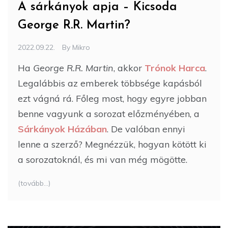
A sárkányok apja – Kicsoda
George R.R. Martin?
2022.09.22.
By
Mikro
Ha
George R.R. Martin
, akkor
Trónok Harca
.
Legalábbis az emberek többsége kapásból
ezt vágná rá. Főleg most, hogy egyre jobban
benne vagyunk a sorozat előzményében, a
Sárkányok Házában
. De valóban ennyi
lenne a szerző? Megnézzük, hogyan kötött ki
a sorozatoknál, és mi van még mögötte.
(tovább…)