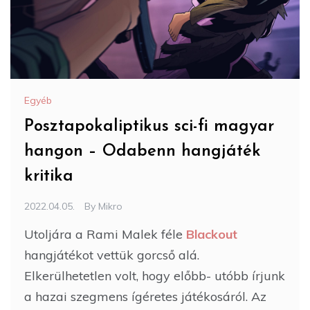
Egyéb
Posztapokaliptikus sci-fi magyar
hangon – Odabenn hangjáték
kritika
2022.04.05.
By
Mikro
Utoljára a Rami Malek féle
Blackout
hangjátékot vettük gorcső alá.
Elkerülhetetlen volt, hogy előbb- utóbb írjunk
a hazai szegmens ígéretes játékosáról. Az