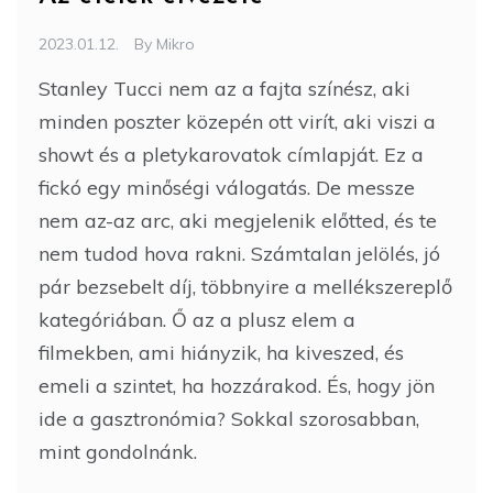
2023.01.12.
By
Mikro
Stanley Tucci nem az a fajta színész, aki
minden poszter közepén ott virít, aki viszi a
showt és a pletykarovatok címlapját. Ez a
fickó egy minőségi válogatás. De messze
nem az-az arc, aki megjelenik előtted, és te
nem tudod hova rakni. Számtalan jelölés, jó
pár bezsebelt díj, többnyire a mellékszereplő
kategóriában. Ő az a plusz elem a
filmekben, ami hiányzik, ha kiveszed, és
emeli a szintet, ha hozzárakod. És, hogy jön
ide a gasztronómia? Sokkal szorosabban,
mint gondolnánk.