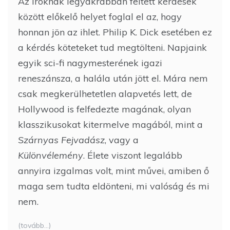
Az íróknak legyakrabban feltett kérdések
között előkelő helyet foglal el az, hogy
honnan jön az ihlet. Philip K. Dick esetében ez
a kérdés köteteket tud megtölteni. Napjaink
egyik sci-fi nagymesterének igazi
reneszánsza, a halála után jött el. Mára nem
csak megkerülhetetlen alapvetés lett, de
Hollywood is felfedezte magának, olyan
klasszikusokat kitermelve magából, mint a
Szárnyas Fejvadász
, vagy a
Különvélemény
. Élete viszont legalább
annyira izgalmas volt, mint művei, amiben ő
maga sem tudta eldönteni, mi valóság és mi
nem.
(tovább…)