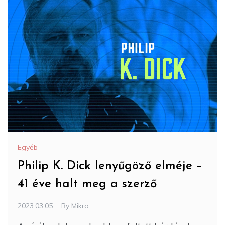
Egyéb
Philip K. Dick lenyűgöző elméje –
41 éve halt meg a szerző
2023.03.05.
By
Mikro