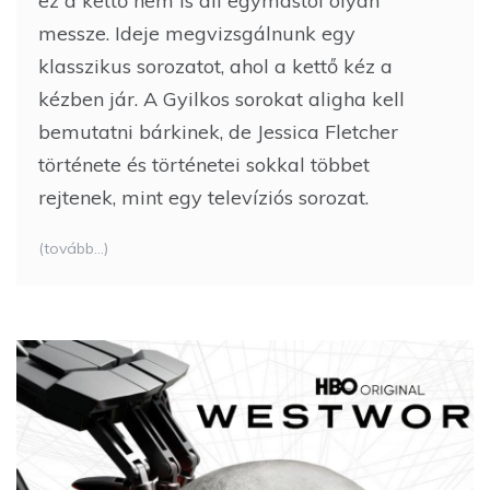
ez a kettő nem is áll egymástól olyan
messze. Ideje megvizsgálnunk egy
klasszikus sorozatot, ahol a kettő kéz a
kézben jár. A Gyilkos sorokat aligha kell
bemutatni bárkinek, de Jessica Fletcher
története és történetei sokkal többet
rejtenek, mint egy televíziós sorozat.
(tovább…)