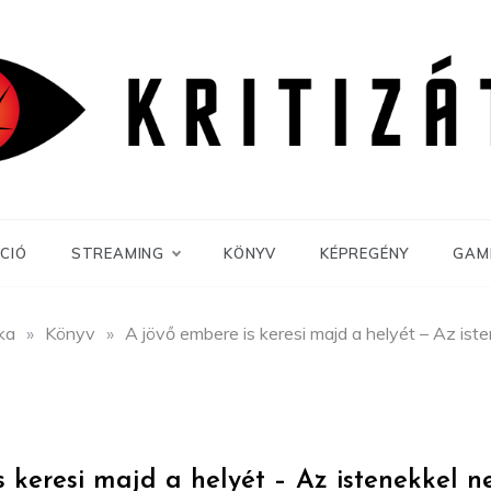
CIÓ
STREAMING
KÖNYV
KÉPREGÉNY
GAM
ika
»
Könyv
»
A jövő embere is keresi majd a helyét – Az ist
s keresi majd a helyét – Az istenekkel n