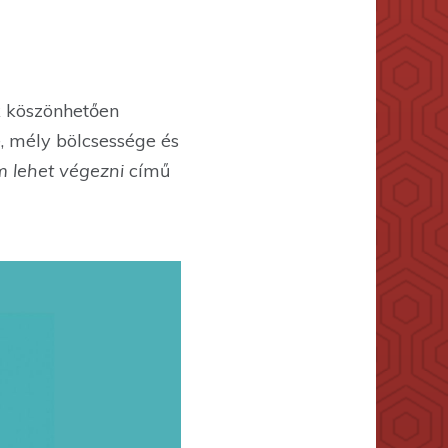
k köszönhetően
, mély bölcsessége és
m lehet végezni
című