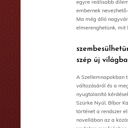
egyre reálisabb dilem
embernek nevezhető-e
Ma még álló nagyváro
elmerenghetünk, mit l
szembesülhetün
szép új világb
A Szellemnapokban tö
változásáról és a m
nyugtalanító kérdések
Szürke Nyúl, Bíbor Ka
történet a rendszer el
novellában az a közö