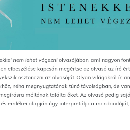
nekkel nem lehet végezni
olvasójában, ami nagyon font
den elbeszélése kapcsán megértse az olvasó az író é
yekszik ösztönözni az olvasóját. Olyan világokról ír, a
khöz, néha megnyugtatónak tűnő távolságban, de va
 megírásra méltónak találta őket. Az olvasó pedig sa
a és emlékei alapján úgy interpretálja a mondandóját