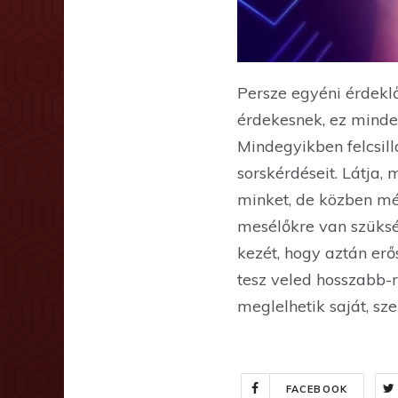
Persze egyéni érdekl
érdekesnek, ez minden
Mindegyikben felcsil
sorskérdéseit. Látja,
minket, de közben még
mesélőkre van szüksé
kezét, hogy aztán er
tesz veled hosszabb-r
meglelhetik saját, sz
FACEBOOK