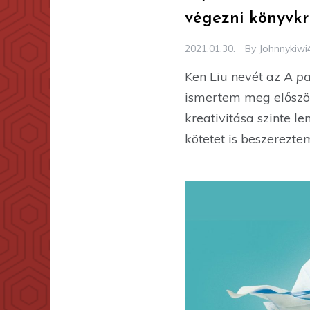
végezni könyvkr
2021.01.30.
By
Johnnykiwi
Ken Liu nevét az
A pa
ismertem meg először
kreativitása szinte l
kötetet is beszerezte