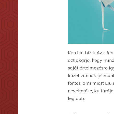
Ken Liu bízik
Az iste
azt akarja, hogy min
saját értelmezésre ig
közel vannak jelenün
fontos, ami miatt Liu
neveltetése, kultúráj
legjobb.