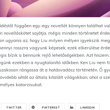
ődéstől függően egy-egy novellát könnyen találhat va
 novelláskötet sajátja, mégis minden történetet érde
lan ugyanis az, hogy Liu milyen mélyen igyekszik meg
 mennyi rosszra vagyunk képesek, ezek elkerülése érd
is bízik a bennünk rejlő lehetőségekben. Azt hiszem,
günk ezekben a nyugtalanító időkben. Ken Liu nem f
őszakosan rángassa át a hatásvadász történetén. Ő g
övidebb sétát az általa kitalált világokban, ahol a sz
emélyes katarzisukat.
TWITTER
PINTEREST
LINKEDIN