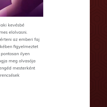
laki kevésbé
mes elolvasni.
érteni az emberi faj
ekében figyelmeztet
 pontosan ilyen
ogja meg olvasója
yengéd mesterként
erencsések