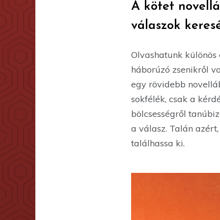
A kötet novellá
válaszok keresé
Olvashatunk különös d
háborúzó zsenikről v
egy rövidebb novelláb
sokfélék, csak a kérd
bölcsességről tanúbi
a válasz. Talán azért
találhassa ki.