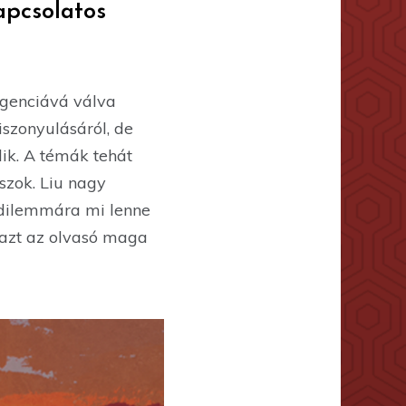
apcsolatos
igenciává válva
szonyulásáról, de
lik. A témák tehát
aszok. Liu nagy
 dilemmára mi lenne
 azt az olvasó maga