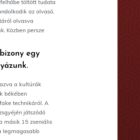
elhőbe töltött tudata
ndolkodik az olvasó.
táról olvasva
ük. Közben persze
 bizony egy
gyázunk.
azva a kultúrák
ék békében
fake technikáról. A
zsgyéjén játszódó
 a másik 15 zseniális
s a legmagasabb