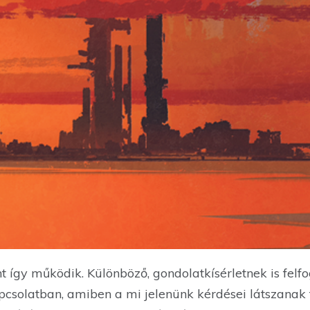
ont így működik. Különböző, gondolatkísérletnek is felf
apcsolatban, amiben a mi jelenünk kérdései látszanak 