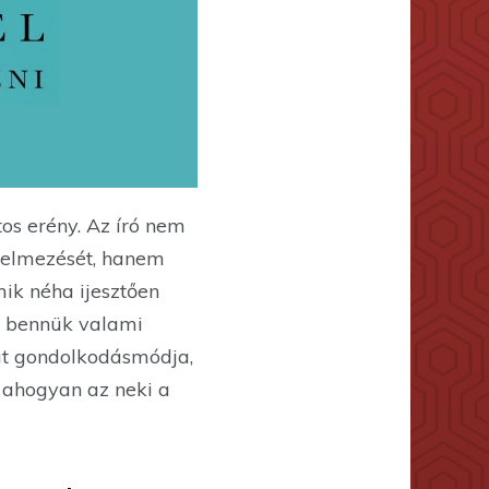
os erény. Az író nem
rtelmezését, hanem
mik néha ijesztően
n bennük valami
ját gondolkodásmódja,
, ahogyan az neki a