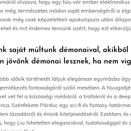
máról olvasva, hogy egy hús-vér ember elektronikus f
 még, természetes módon saját emberségéről is elgo
sok még csak képzeletbeli apokalipszis utáni állapo
ehet és mit érdemes tennünk azért, hogy ezt elkerülj
k saját múltunk démonaival, akikből
an jövőnk démonai lesznek, ha nem vi
bb idősík történetét látjuk elegánsan egymásba ágy
egemlékezés fontosságáról szóló mesében. A Nyugodj
et vet fel a közösségi médiáról, a trollokról és a deep
nca, Szénfekete Párduc egy sci-fi és fantasy határme
leni lázadásról és énünk kiteljesedéséről. Ezekben, és
s, hogy Liu hihetetlen eleganciával, tudatossággal é