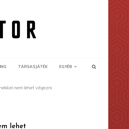
ING
TÁRSASJÁTÉK
EGYÉB
enekkel nem lehet végezni
em lehet