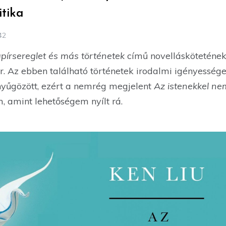
itika
42
pírsereglet és más történetek
című novellásköteténe
. Az ebben található történetek irodalmi igényessége
enyűgözött, ezért a nemrég megjelent
Az istenekkel ne
m, amint lehetőségem nyílt rá.