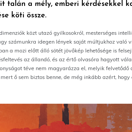
it talán a mély, emberi kérdésekkel k
se köti össze.
imenziók közt utazó gyilkosokról, mesterséges intell
agy számunkra idegen lények saját múltjukhoz való vi
an a mozi előtt álló sötét jövőkép lehetősége is felsej
ésfeltevés az állandó, és az értő olvasóra hagyott vál
zonyságot téve nem magyarázza el, melyik felvetődő
, mert ő sem biztos benne, de még inkább azért, hogy