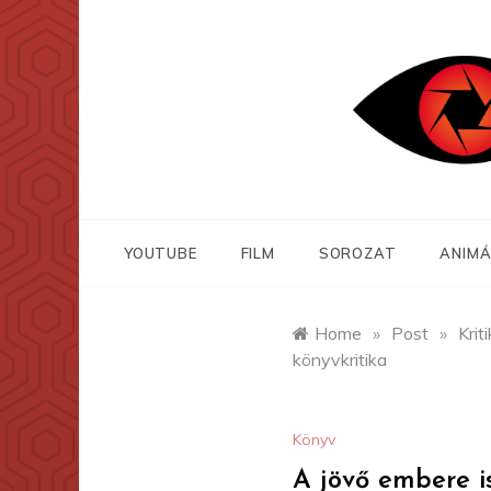
Skip
to
content
YOUTUBE
FILM
SOROZAT
ANIMÁ
Home
»
Post
»
Krit
könyvkritika
Könyv
A jövő embere i