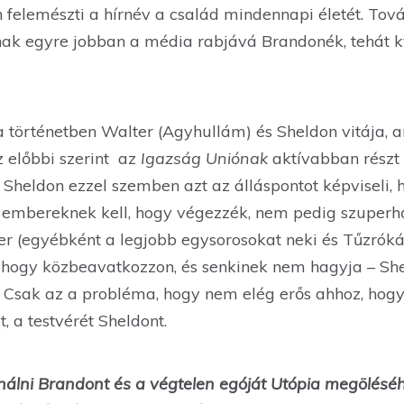
 felemészti a hírnév a család mindennapi életét. To
ak egyre jobban a média rabjává Brandonék, tehát kv
 a történetben Walter (Agyhullám) és Sheldon vitája,
z előbbi szerint az
Igazság Uniónak
aktívabban részt 
 Sheldon ezzel szemben azt az álláspontot képviseli, 
ő embereknek kell, hogy végezzék, nem pedig szuperh
ter (egyébként a legjobb egysorosokat neki és Tűzrók
, hogy közbeavatkozzon, és senkinek nem hagyja – Shel
n. Csak az a probléma, hogy nem elég erős ahhoz, hog
, a testvérét Sheldont.
ználni Brandont és a végtelen egóját Utópia megölésé