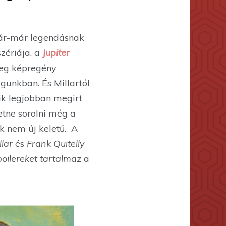
már-már legendásnak
zériája, a
Jupiter
teg képregény
gunkban. És Millartól
ik legjobban megirt
etne sorolni még a
ik nem új keletű. A
lar
és
Frank Quitelly
poilereket tartalmaz
a