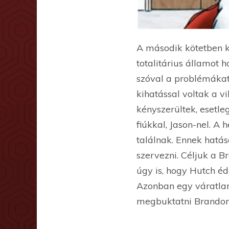
A második kötetben k
totalitárius államot 
szóval a problémákat
kihatással voltak a v
kényszerültek, esetle
fiúkkal, Jason-nel. A
találnak. Ennek hatás
szervezni. Céljuk a 
úgy is, hogy Hutch éd
Azonban egy váratlan
megbuktatni Brandon 