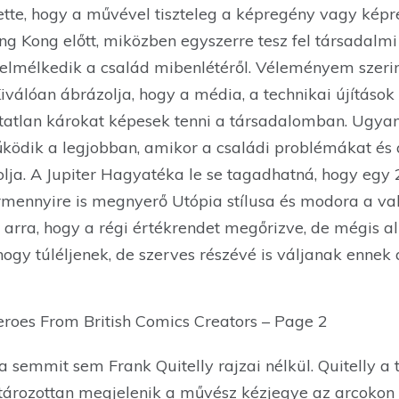
jtette, hogy a művével tiszteleg a képregény vagy kép
ng Kong előtt, miközben egyszerre tesz fel társadalmi 
elmélkedik a család mibenlétéről. Véleményem szerint
iválóan ábrázolja, hogy a média, a technikai újítások
atatlan károkat képesek tenni a társadalomban. Ugya
ödik a legjobban, amikor a családi problémákat és a
lja. A Jupiter Hagyatéka le se tagadhatná, hogy egy 
mennyire is megnyerő Utópia stílusa és modora a való
k arra, hogy a régi értékrendet megőrizve, de mégis 
ogy túléljenek, de szerves részévé is váljanak ennek
 semmit sem Frank Quitelly rajzai nélkül. Quitelly a
tározottan megjelenik a művész kézjegye az arcokon (k