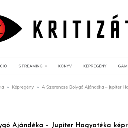
CIÓ
STREAMING
KÖNYV
KÉPREGÉNY
GAM
ika
»
Képregény
»
A Szerencse Bolygó Ajándéka – Jupiter H
ygó Ajándéka – Jupiter Hagyatéka képr