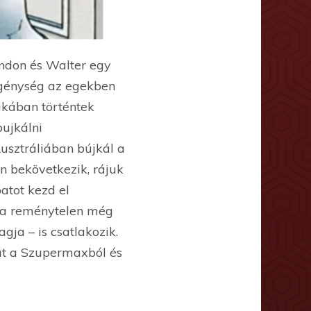
andon és Walter egy
zegénység az egekben
ikában történtek
bujkálni
usztráliában bújkál a
en bekövetkezik, rájuk
atot kezd el
kra reménytelen még
ja – is csatlakozik.
kat a Szupermaxból és