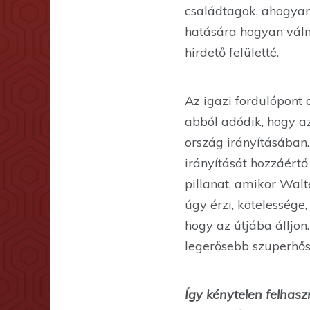
családtagok, ahogyan
hatására hogyan váln
hirdető felületté.
Az igazi fordulópont
abból adódik, hogy a
ország irányításában.
irányítását hozzáért
pillanat, amikor Wal
úgy érzi, kötelessége
hogy az útjába álljo
legerősebb szuperhőst
Így kénytelen felhas