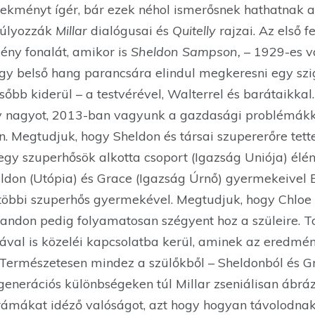
elekményt ígér, bár ezek néhol ismerősnek hathatnak 
súlyozzák
Millar
dialógusai és
Quitelly
rajzai. Az első 
ény fonalát, amikor is
Sheldon Sampson,
– 1929-es v
y belső hang parancsára elindul megkeresni egy szi
sőbb kiderül – a testvérével, Walterrel és barátaikkal
y nagyot, 2013-ban vagyunk a gazdasági problémá
 Megtudjuk, hogy Sheldon és társai szupererőre tettek
gy szuperhősök alkotta csoport (Igazság Uniója) élén 
on (Utópia) és Grace (Igazság Úrnő) gyermekeivel 
 többi szuperhős gyermekével. Megtudjuk, hogy Chloe 
Brandon pedig folyamatosan szégyent hoz a szüleire. 
iával is közeléi kapcsolatba kerül, aminek az eredmé
 Természetesen mindez a szülőkből – Sheldonból és G
 generációs különbségeken túl Millar zseniálisan ábr
rámákat idéző valóságot, azt hogy hogyan távolodnak