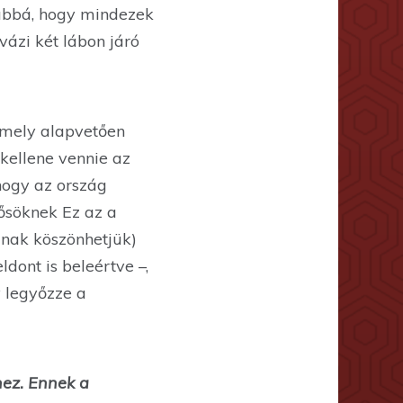
vábbá, hogy mindezek
ázi két lábon járó
 amely alapvetően
kellene vennie az
hogy az ország
ősöknek Ez az a
ának köszönhetjük)
dont is beleértve –,
y legyőzze a
hez. Ennek a