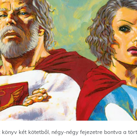
t könyv két kötetből, négy-négy fejezetre bontva a tö