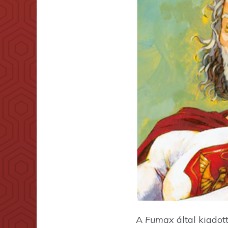
A
Fumax
által kiadot