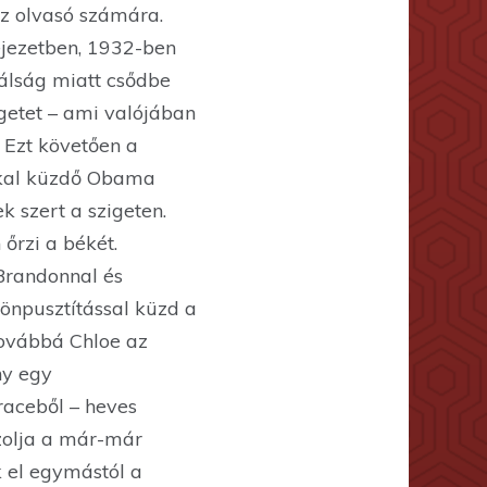
az olvasó számára.
fejezetben, 1932-ben
álság miatt csődbe
getet – ami valójában
. Ezt követően a
kkal küzdő Obama
 szert a szigeten.
őrzi a békét.
Brandonnal és
önpusztítással küzd a
Továbbá Chloe az
ny egy
raceből – heves
ázolja a már-már
 el egymástól a