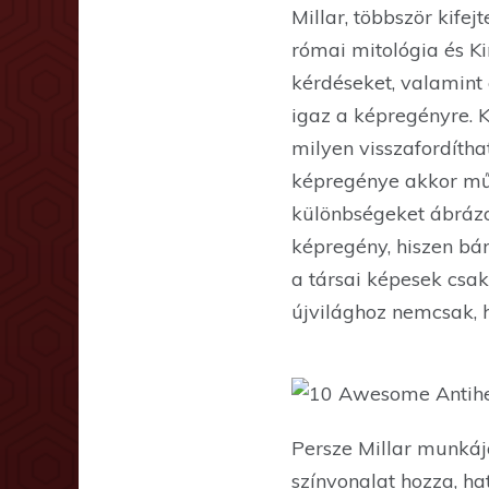
Millar, többször kife
római mitológia és Ki
kérdéseket, valamint 
igaz a képregényre. K
milyen visszafordíth
képregénye akkor műk
különbségeket ábrázo
képregény, hiszen bár
a társai képesek csa
újvilághoz nemcsak, h
Persze Millar munkája
színvonalat hozza, ha