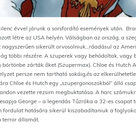
ilenc évvel járunk a sorsfordító események után. Br
hozott létre az USA helyén. Válságban az ország, a s
 nagyszerűen sikerült orvosolniuk…ráadásul az Amer
ilág többi részére. A szuperek vagy behódoltak, vagy 
g börtönbe zárták őket (Szupermax). Chloe és Hutch A
 helyzet persze nem tartható sokáig,és az elkerülhetetl
ára Chloe és Hutch egy „szupergonoszokból” álló csap
Brandon vezette rezsim megbuktatása. A harc számu
esapja George – a legendás Tűzróka a 32-es csapat tag
 fordulat hatására sikerül kiszabadítaniuk a foglyo
terror államát.