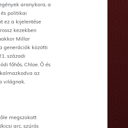
regények aranykora, a
és politikai
 ez a kijelentése
 rossz kezekben
nakkor Millar
 generációk közötti
21. századi
di főhős, Chloe. Ő és
alkalmazkodva az
 a világnak.
 tőle megszokott
icsi arc, szúrós