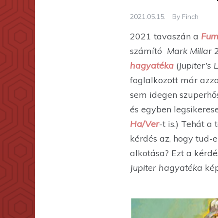
2021.05.15.
By
Finch
2021 tavaszán a
Fum
számító
Mark Milla
r 
hagyatéka
(
Jupiter’s
foglalkozott már azza
sem idegen szuperhős
és egyben legsikerese
Ha/Ver
-t is.) Tehát 
kérdés az, hogy tud-
alkotása? Ezt a kérd
Jupiter hagyatéka
kép