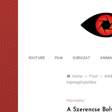
Skip
to
content
YOUTUBE
FILM
SOROZAT
ANIMÁ
Home
»
Post
»
Krit
képregénykritika
Képregény
A Szerencse Bol