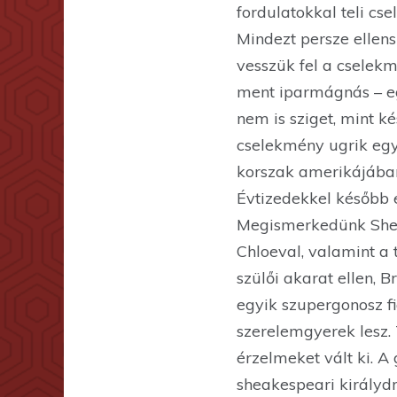
fordulatokkal teli cs
Mindezt persze ellen
vesszük fel a cselekm
ment iparmágnás – eg
nem is sziget, mint ké
cselekmény ugrik eg
korszak amerikájában.
Évtizedekkel később e
Megismerkedünk Sheld
Chloeval, valamint a
szülői akarat ellen, 
egyik szupergonosz f
szerelemgyerek lesz.
érzelmeket vált ki. A
sheakespeari királyd