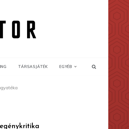
ING
TÁRSASJÁTÉK
EGYÉB
agyatéka
egénykritika