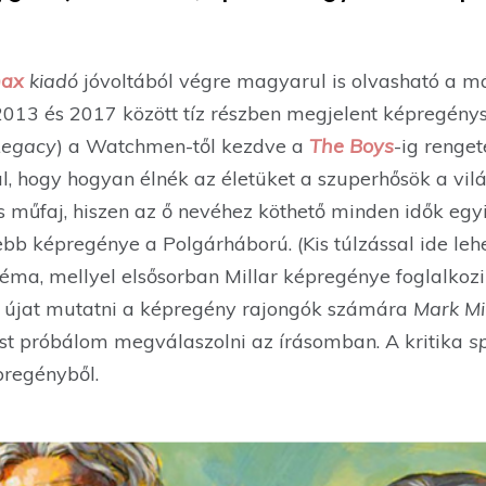
ax
kiadó
jóvoltából végre magyarul is olvasható a 
2013 és 2017 között tíz részben megjelent képregénys
 Legacy
) a Watchmen-től kezdve a
The Boys
-ig renge
l, hogy hogyan élnék az életüket a szuperhősök a vilá
 műfaj, hiszen az ő nevéhez köthető minden idők egy
bb képregénye a Polgárháború. (Kis túlzással ide leh
a téma, mellyel elsősorban Millar képregénye foglalkoz
e újat mutatni a képregény rajongók számára
Mark Mil
ést próbálom megválaszolni az írásomban. A kritika
s
regényből.