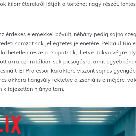
zok kilométerekről látják a történet nagy részét, font
z érdekes elemekkel bővült, néhány pedig sajna szeg
deti sorozat sok jellegzetes jelenetére. Például Rio e
lözhetetlen része a csapatnak, illetve Tokyo végre oly
dott arra az irritálóan sok picsogásra, amit egyébkén
csinált. El Professor karaktere viszont sajnos gyengéb
cs akkora hangsúly fektetve a zseniális elméjére, val
n kifejezetten hiányoltam.