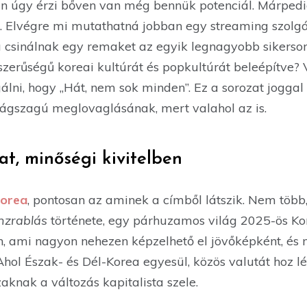
an úgy érzi bőven van még bennük potenciál. Márpedi
ti. Elvégre mi mutathatná jobban egy streaming szolgá
csinálnak egy remaket az egyik legnagyobb sikerso
zerűségű koreai kultúrát és popkultúrát beleépítve? 
álni, hogy ,,Hát, nem sok minden”. Ez a sorozat jogga
ságszagú meglovaglásának, mert valahol az is.
at, minőségi kivitelben
Korea
, pontosan az aminek a címből látszik. Nem töb
nzrablás
története, egy párhuzamos világ 2025-ös Ko
en, ami nagyon nehezen képzelhető el jövőképként, és
Ahol Észak- és Dél-Korea egyesül, közös valutát hoz lét
aknak a változás kapitalista szele.