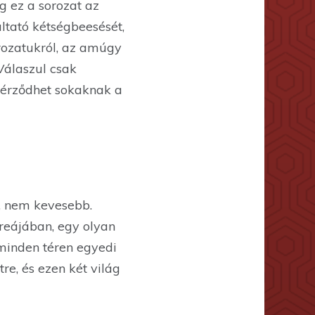
g ez a sorozat az
ltató kétségbeesését,
rozatukról, az amúgy
Válaszul csak
l érződhet sokaknak a
b, nem kevesebb.
reájában, egy olyan
 minden téren egyedi
re, és ezen két világ