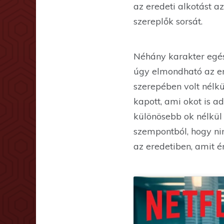
az eredeti alkotást a
szereplők sorsát.
Néhány karakter egés
úgy elmondható az ere
szerepében volt nélkü
kapott, ami okot is a
különösebb ok nélkül 
szempontból, hogy nin
az eredetiben, amit é