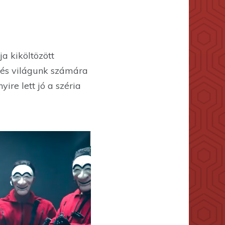
a kiköltözött
a és világunk számára
ire lett jó a széria