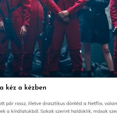
ea kéz a kézben
t pár rossz, illetve drasztikus döntést a Netflix, val
ltek a kínálatukból. Sokak szerint haldoklik, mások sze