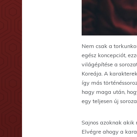
Nem csak a torkunkon 
egész koncepciót, ezz
világépítése a soroza
Koreája. A karakterek
így más történéssoro
hagy maga után, hogy 
egy teljesen új soroz
Sajnos azoknak akik 
Elvégre ahogy a karak