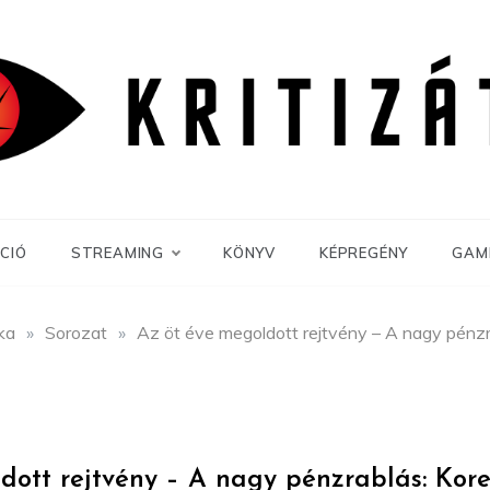
CIÓ
STREAMING
KÖNYV
KÉPREGÉNY
GAM
ika
»
Sorozat
»
Az öt éve megoldott rejtvény – A nagy pénzr
dott rejtvény – A nagy pénzrablás: Kore