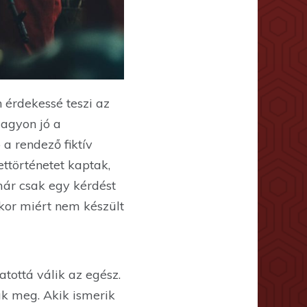
n érdekessé teszi az
Nagyon jó a
 a rendező fiktív
ttörténetet kaptak,
már csak egy kérdést
kkor miért nem készült
tottá válik az egész.
ták meg. Akik ismerik