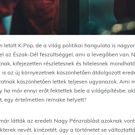
letolt K-Pop, de a világ politikai hangulata is nagyo
el az Észak-Dél feszültséggel, ami a levegőben van. 
tnak, kifejezetten részletesnek és hitelesnek mondható
 is az új környezetnek köszönhetően átdolgozott erede
zatnak köszönhetően lettek teljesen ugyanazok. Ami 
ha már ennyi erőt fektettek bele a világépítésbe, a
at, egy értelmetlen remake helyett?
már látták az eredeti Nagy Pénzrablást azoknak vonta
terek nevét, kinézetét, úgy a történetet se változtat