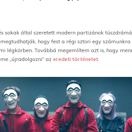
és sokak által szeretett modern partizánok túszdrámáj
 megtudhatják, hogy fest a régi sztori egy számunkr
almi légkörben. Továbbá megemlítem azt is, hogy menny
lme „újradolgozni” az
eredeti történetet
.