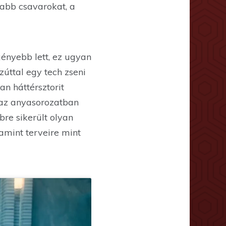
osabb csavarokat, a
ényebb lett, ez ugyan
zúttal egy tech zseni
an háttérsztorit
t az anyasorozatban
bre sikerült olyan
amint terveire mint