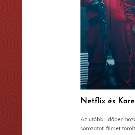
Netflix és Kor
Az utóbbi időben hozot
sorozatot, filmet törö