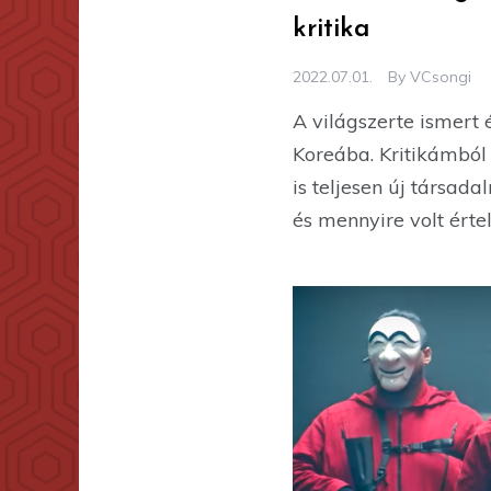
kritika
2022.07.01.
By
VCsongi
A világszerte ismert 
Koreába. Kritikámból
is teljesen új társad
és mennyire volt érte