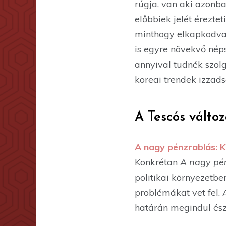
rúgja, van aki azonb
előbbiek jelét érezte
minthogy elkapkodva 
is egyre növekvő néps
annyival tudnék szolg
koreai trendek izzad
A Tescós változ
A nagy pénzrablás: 
Konkrétan
A nagy pé
politikai környezetb
problémákat vet fel. 
határán megindul ész