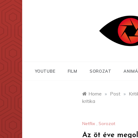
Skip
to
content
YOUTUBE
FILM
SOROZAT
ANIMÁ
Home
»
Post
»
Krit
kritika
Netflix
,
Sorozat
Az öt éve megol