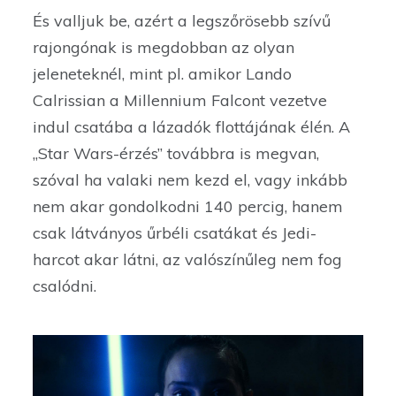
És valljuk be, azért a legszőrösebb szívű
rajongónak is megdobban az olyan
jeleneteknél, mint pl. amikor Lando
Calrissian a Millennium Falcont vezetve
indul csatába a lázadók flottájának élén. A
„Star Wars-érzés” továbbra is megvan,
szóval ha valaki nem kezd el, vagy inkább
nem akar gondolkodni 140 percig, hanem
csak látványos űrbéli csatákat és Jedi-
harcot akar látni, az valószínűleg nem fog
csalódni.