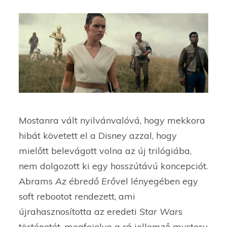
Mostanra vált nyilvánvalóvá, hogy mekkora
hibát követett el a Disney azzal, hogy
mielőtt belevágott volna az új trilógiába,
nem dolgozott ki egy hosszútávú koncepciót.
Abrams
Az ébredő Erő
vel lényegében egy
soft rebootot rendezett, ami
újrahasznosította az eredeti
Star War
s
történetét, megfejelve a rá jellemző mystery