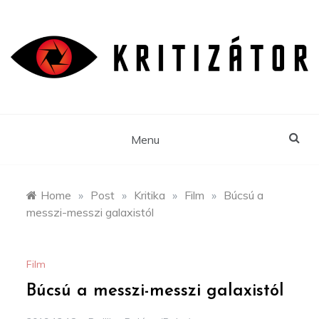
Skip
to
content
Menu
Home
»
Post
»
Kritika
»
Film
»
Búcsú a
messzi-messzi galaxistól
Film
Búcsú a messzi-messzi galaxistól