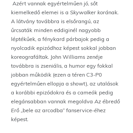
Azért vannak egyértelműen jó, sőt
kiemelkedő elemei is a
Skywalker korá
nak.
A látvány továbbra is elsőrangú, az
űrcsaták minden eddiginél nagyobb
léptékűek, a fénykard párbajok pedig a
nyolcadik epizódhoz képest sokkal jobban
koreografáltak. John Williams zenéje
továbbra is zseniális, a humor egy fokkal
jobban működik (ezen a téren C3-P0
egyértelműen ellopja a showt), az utalások
a korábbi epizódokra és a cameók pedig
elegánsabban vannak megoldva
Az ébredő
Erő
„bele az arcodba” fanservice-éhez
képest.