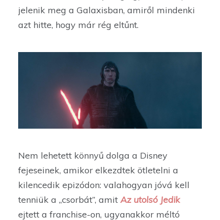
jelenik meg a Galaxisban, amiről mindenki
azt hitte, hogy már rég eltűnt.
Nem lehetett könnyű dolga a Disney
fejeseinek, amikor elkezdtek ötletelni a
kilencedik epizódon: valahogyan jóvá kell
tenniük a „csorbát”, amit
Az utolsó Jedik
ejtett a franchise-on, ugyanakkor méltó