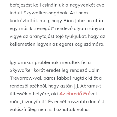
befejezést kell csinálniuk a negyvenkét éve
indult Skywalker-sagának. Azt nem
kockáztatták meg, hogy Rian Johnson után
egy másik „renegát” rendező olyan irányba
vigye az aranytojást tojó tyúkjukat, hogy az
kellemetlen legyen az egeres cég számára.
Így amikor problémák merültek fel a
Skywalker korá
t eredetileg rendező Colin
Trevorrow-val, páros lábbal rúgták ki őt a
rendezői székből, hogy aztán J.J. Abrams-t
ültessék a helyére, aki
Az ébredő Erő
vel
már „bizonyított”. És ennél rosszabb döntést
valószínűleg nem is hozhattak volna.