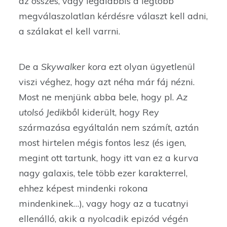
az összes, vagy legalábbis a legtöbb
megválaszolatlan kérdésre választ kell adni,
a szálakat el kell varrni.
De a
Skywalker kora
ezt olyan ügyetlenül
viszi véghez, hogy azt néha már fáj nézni.
Most ne menjünk abba bele, hogy pl.
Az
utolsó Jedik
ből kiderült, hogy Rey
származása egyáltalán nem számít, aztán
most hirtelen mégis fontos lesz (és igen,
megint ott tartunk, hogy itt van ez a kurva
nagy galaxis, tele több ezer karakterrel,
ehhez képest mindenki rokona
mindenkinek…), vagy hogy az a tucatnyi
ellenálló, akik a nyolcadik epizód végén