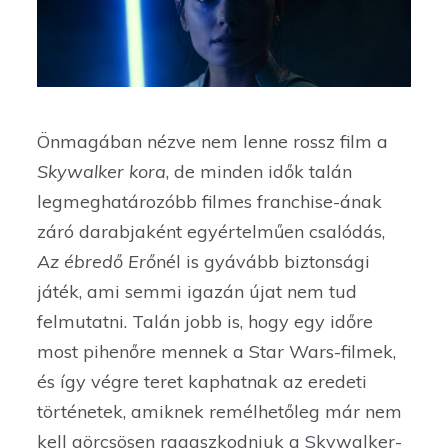
Önmagában nézve nem lenne rossz film a
Skywalker kora
, de minden idők talán
legmeghatározóbb filmes franchise-ának
záró darabjaként egyértelműen csalódás,
Az ébredő Erő
nél is gyávább biztonsági
játék, ami semmi igazán újat nem tud
felmutatni. Talán jobb is, hogy egy időre
most pihenőre mennek a Star Wars-filmek,
és így végre teret kaphatnak az eredeti
történetek, amiknek remélhetőleg már nem
kell görcsösen ragaszkodniuk a Skywalker-