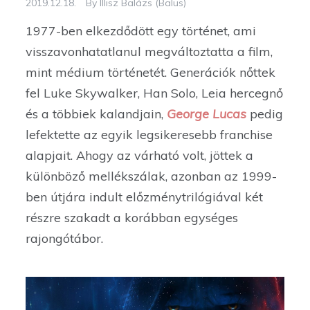
2019.12.18.
By
Illisz Balázs (Balus)
1977-ben elkezdődött egy történet, ami
visszavonhatatlanul megváltoztatta a film,
mint médium történetét. Generációk nőttek
fel Luke Skywalker, Han Solo, Leia hercegnő
és a többiek kalandjain,
George Lucas
pedig
lefektette az egyik legsikeresebb franchise
alapjait. Ahogy az várható volt, jöttek a
különböző mellékszálak, azonban az 1999-
ben útjára indult előzménytrilógiával két
részre szakadt a korábban egységes
rajongótábor.