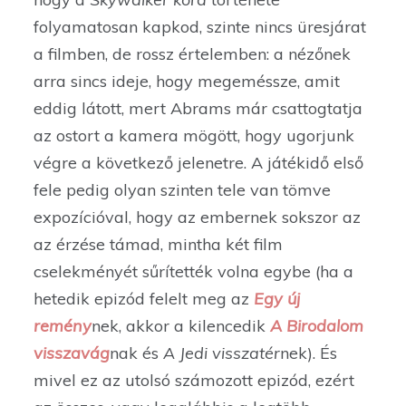
folyamatosan kapkod, szinte nincs üresjárat
a filmben, de rossz értelemben: a nézőnek
arra sincs ideje, hogy megeméssze, amit
eddig látott, mert Abrams már csattogtatja
az ostort a kamera mögött, hogy ugorjunk
végre a következő jelenetre. A játékidő első
fele pedig olyan szinten tele van tömve
expozícióval, hogy az embernek sokszor az
az érzése támad, mintha két film
cselekményét sűrítették volna egybe (ha a
hetedik epizód felelt meg az
Egy új
remény
nek, akkor a kilencedik
A Birodalom
visszavág
nak és
A Jedi visszatér
nek). És
mivel ez az utolsó számozott epizód, ezért