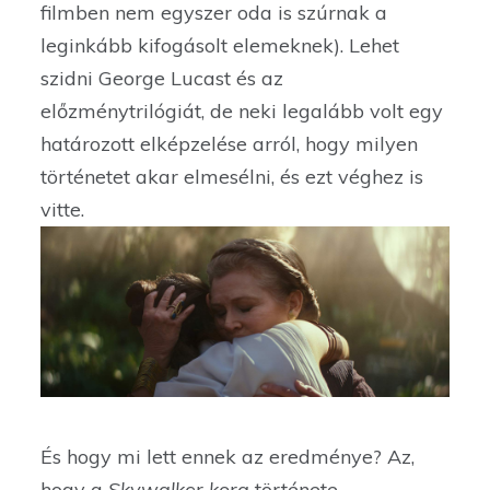
filmben nem egyszer oda is szúrnak a
leginkább kifogásolt elemeknek). Lehet
szidni George Lucast és az
előzménytrilógiát, de neki legalább volt egy
határozott elképzelése arról, hogy milyen
történetet akar elmesélni, és ezt véghez is
vitte.
És hogy mi lett ennek az eredménye? Az,
hogy a
Skywalker kora
története