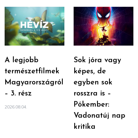
A legjobb
Sok jóra vagy
természetfilmek
képes, de
Magyarországról
egyben sok
– 3. rész
rosszra is –
Pókember:
2026.08.04.
Vadonatúj nap
kritika