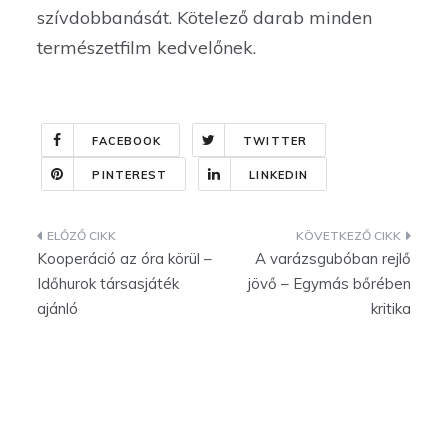
szívdobbanását. Kötelező darab minden
természetfilm kedvelőnek.
FACEBOOK
TWITTER
PINTEREST
LINKEDIN
Bejegyzés
Kooperáció az óra körül –
A varázsgubóban rejlő
navigáció
Időhurok társasjáték
jövő – Egymás bőrében
ajánló
kritika