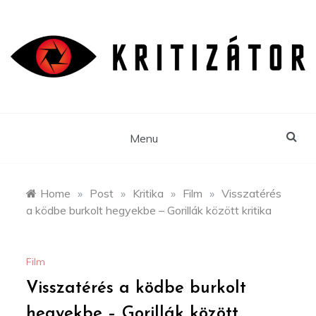
Skip
to
content
Menu
Home
»
Post
»
Kritika
»
Film
»
Visszatérés
a ködbe burkolt hegyekbe – Gorillák között kritika
Film
Visszatérés a ködbe burkolt
hegyekbe – Gorillák között