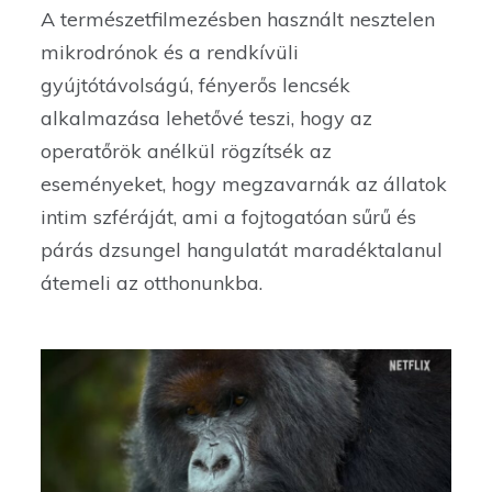
A természetfilmezésben használt nesztelen
mikrodrónok és a rendkívüli
gyújtótávolságú, fényerős lencsék
alkalmazása lehetővé teszi, hogy az
operatőrök anélkül rögzítsék az
eseményeket, hogy megzavarnák az állatok
intim szféráját, ami a fojtogatóan sűrű és
párás dzsungel hangulatát maradéktalanul
átemeli az otthonunkba.