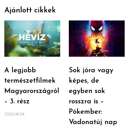
Ajánlott cikkek
A legjobb
Sok jóra vagy
természetfilmek
képes, de
Magyarországról
egyben sok
– 3. rész
rosszra is –
Pókember:
2026.08.04.
Vadonatúj nap