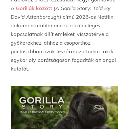
A
Gorillák között
(A Gorilla Story: Told By
David Attenborough)
című 2026-os Netflix
dokumentumfilm ennek a különleges
kapcsolatnak állít emléket, visszatérve a
gyökerekhez, ahhoz a csoporthoz,
pontosabban azok leszármazottaihoz, akik
egykor oly barátságosan fogadták az angol
kutatót.