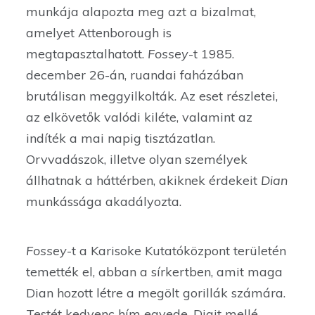
munkája alapozta meg azt a bizalmat,
amelyet Attenborough is
megtapasztalhatott.
Fossey
-t 1985.
december 26-án, ruandai faházában
brutálisan meggyilkolták. Az eset részletei,
az elkövetők valódi kiléte, valamint az
indíték a mai napig tisztázatlan.
Orvvadászok, illetve olyan személyek
állhatnak a háttérben, akiknek érdekeit
Dian
munkássága akadályozta.
Fossey
-t a Karisoke Kutatóközpont területén
temették el, abban a sírkertben, amit maga
Dian hozott létre a megölt gorillák számára.
Testét kedvenc hím egyede, Digit mellé