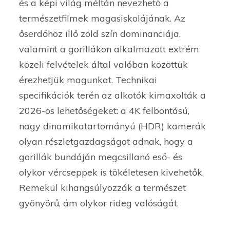
és a képi világ méltán nevezhető a
természetfilmek magasiskolájának. Az
őserdőhöz illő zöld szín dominanciája,
valamint a gorillákon alkalmazott extrém
közeli felvételek által valóban közöttük
érezhetjük magunkat. Technikai
specifikációk terén az alkotók kimaxolták a
2026-os lehetőségeket: a 4K felbontású,
nagy dinamikatartományú (HDR) kamerák
olyan részletgazdagságot adnak, hogy a
gorillák bundáján megcsillanó eső- és
olykor vércseppek is tökéletesen kivehetők.
Remekül kihangsúlyozzák a természet
gyönyörű, ám olykor rideg valóságát.