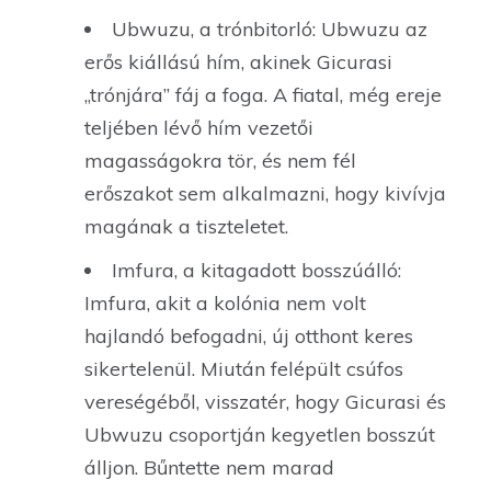
Ubwuzu, a trónbitorló: Ubwuzu az
erős kiállású hím, akinek Gicurasi
„trónjára” fáj a foga. A fiatal, még ereje
teljében lévő hím vezetői
magasságokra tör, és nem fél
erőszakot sem alkalmazni, hogy kivívja
magának a tiszteletet.
Imfura, a kitagadott bosszúálló:
Imfura, akit a kolónia nem volt
hajlandó befogadni, új otthont keres
sikertelenül. Miután felépült csúfos
vereségéből, visszatér, hogy Gicurasi és
Ubwuzu csoportján kegyetlen bosszút
álljon. Bűntette nem marad