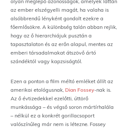
olyan meglepő azonosságok, amelyek láttán
az ember elszégyelli magát, ha valaha is
alsóbbrendű lényként gondolt ezekre a
főemlősökre. A különbség talán abban rejlik,
hogy az ő hierarchiájuk pusztán a
tapasztalaton és az erőn alapul, mentes az
emberi társadalmakat átszövő ártó
szándéktól vagy kapzsiságtól.
Ezen a ponton a film méltó emléket állít az
amerikai etológusnak,
Dian Fossey
-nak is.
Az ő évtizedekkel ezelőtti, úttörő
munkássága – és végső soron mártírhalála
– nélkül ez a konkrét gorillacsoport
valószínűleg már nem is létezne. Fossey