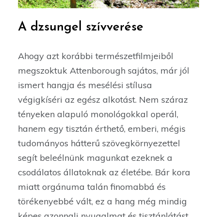
A dzsungel szívverése
Ahogy azt korábbi természetfilmjeiből
megszoktuk Attenborough sajátos, már jól
ismert hangja és mesélési stílusa
végigkíséri az egész alkotást. Nem száraz
tényeken alapuló monológokkal operál,
hanem egy tisztán érthető, emberi, mégis
tudományos hátterű szövegkörnyezettel
segít beleélnünk magunkat ezeknek a
csodálatos állatoknak az életébe. Bár kora
miatt orgánuma talán finomabbá és
törékenyebbé vált, ez a hang még mindig
képes azonnali nyugalmat és tisztánlátást