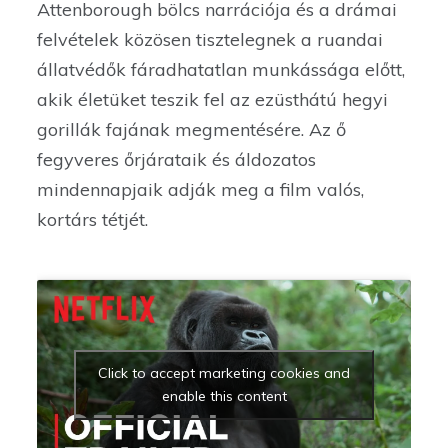
Attenborough bölcs narrációja és a drámai
felvételek közösen tisztelegnek a ruandai
állatvédők fáradhatatlan munkássága előtt,
akik életüket teszik fel az ezüsthátú hegyi
gorillák fajának megmentésére. Az ő
fegyveres őrjárataik és áldozatos
mindennapjaik adják meg a film valós,
kortárs tétjét.
Click to accept marketing cookies and
enable this content