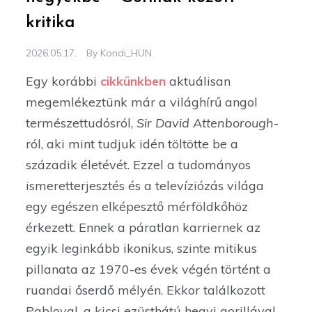
kritika
2026.05.17.
By
Kondi_HUN
Egy korábbi
cikkünkben
aktuálisan
megemlékeztünk már a világhírű angol
természettudósról,
Sir David Attenborough
-
ról, aki mint tudjuk idén töltötte be a
századik életévét. Ezzel a tudományos
ismeretterjesztés és a televíziózás világa
egy egészen elképesztő mérföldkőhöz
érkezett. Ennek a páratlan karriernek az
egyik leginkább ikonikus, szinte mitikus
pillanata az 1970-es évek végén történt a
ruandai őserdő mélyén. Ekkor találkozott
Pabloval, a kicsi ezüsthátú hegyi gorillával.