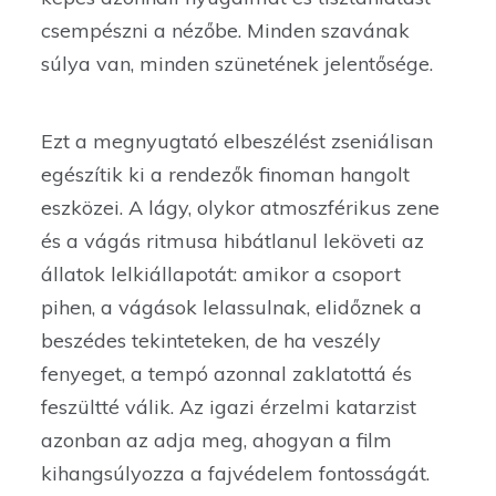
csempészni a nézőbe. Minden szavának
súlya van, minden szünetének jelentősége.
Ezt a megnyugtató elbeszélést zseniálisan
egészítik ki a rendezők finoman hangolt
eszközei. A lágy, olykor atmoszférikus zene
és a vágás ritmusa hibátlanul leköveti az
állatok lelkiállapotát: amikor a csoport
pihen, a vágások lelassulnak, elidőznek a
beszédes tekinteteken, de ha veszély
fenyeget, a tempó azonnal zaklatottá és
feszültté válik. Az igazi érzelmi katarzist
azonban az adja meg, ahogyan a film
kihangsúlyozza a fajvédelem fontosságát.