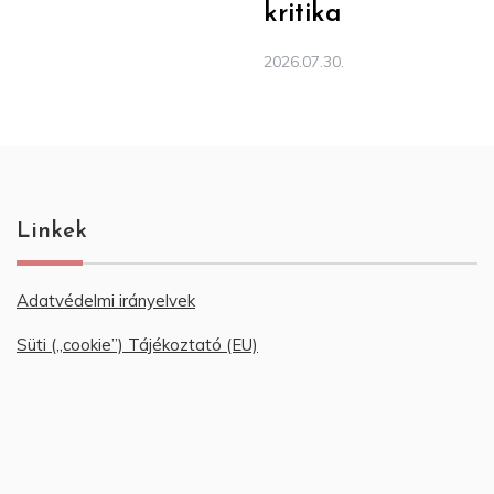
kritika
2026.07.30.
Linkek
Adatvédelmi irányelvek
Süti („cookie”) Tájékoztató (EU)