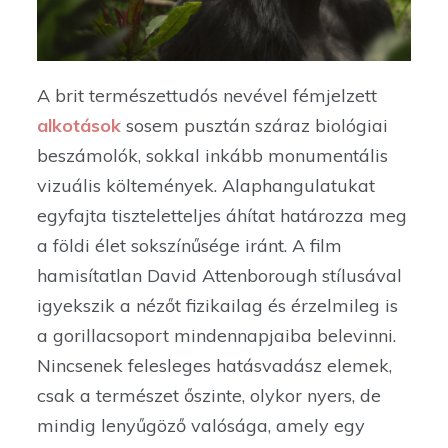
A brit természettudós nevével fémjelzett
alkotások
sosem pusztán száraz biológiai
beszámolók, sokkal inkább monumentális
vizuális költemények. Alaphangulatukat
egyfajta tiszteletteljes áhítat határozza meg
a földi élet sokszínűsége iránt. A film
hamisítatlan David Attenborough stílusával
igyekszik a nézőt fizikailag és érzelmileg is
a gorillacsoport mindennapjaiba belevinni.
Nincsenek felesleges hatásvadász elemek,
csak a természet őszinte, olykor nyers, de
mindig lenyűgöző valósága, amely egy