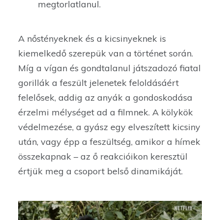
megtorlatlanul.
A nőstényeknek és a kicsinyeknek is
kiemelkedő szerepük van a történet során.
Míg a vígan és gondtalanul játszadozó fiatal
gorillák a feszült jelenetek feloldásáért
felelősek, addig az anyák a gondoskodása
érzelmi mélységet ad a filmnek. A kölykök
védelmezése, a gyász egy elveszített kicsiny
után, vagy épp a feszültség, amikor a hímek
összekapnak – az ő reakcióikon keresztül
értjük meg a csoport belső dinamikáját.