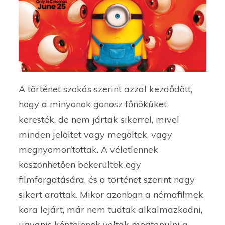
A történet szokás szerint azzal kezdődött,
hogy a minyonok gonosz főnöküket
keresték, de nem jártak sikerrel, mivel
minden jelöltet vagy megöltek, vagy
megnyomorítottak. A véletlennek
köszönhetően bekerültek egy
filmforgatására, és a történet szerint nagy
sikert arattak. Mikor azonban a némafilmek
kora lejárt, már nem tudtak alkalmazkodni,
ugyanis képtelenek voltak megtanulni a