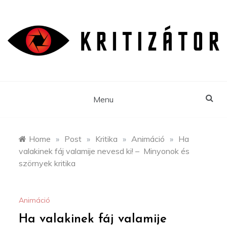
Skip
to
content
Menu
Home
»
Post
»
Kritika
»
Animáció
»
Ha
valakinek fáj valamije nevesd ki! – Minyonok és
szörnyek kritika
Animáció
Ha valakinek fáj valamije