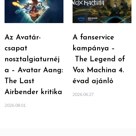
Az Avatár-
A fanservice
csapat
kampánya –
nosztalgiaturnéj
The Legend of
a – Avatar Aang:
Vox Machina 4.
The Last
évad ajánló
Airbender kritika
2026.06.27.
2026.08.01.