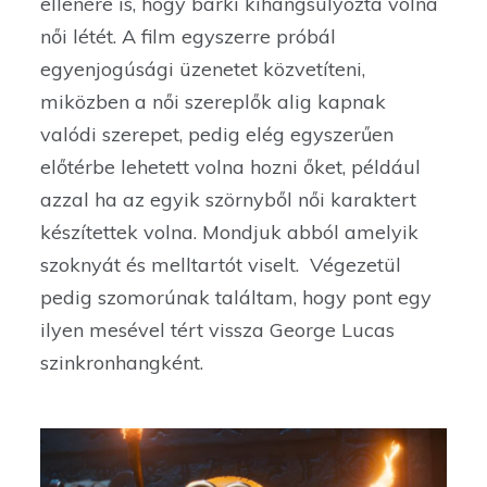
ellenére is, hogy bárki kihangsúlyozta volna
női létét. A film egyszerre próbál
egyenjogúsági üzenetet közvetíteni,
miközben a női szereplők alig kapnak
valódi szerepet, pedig elég egyszerűen
előtérbe lehetett volna hozni őket, például
azzal ha az egyik szörnyből női karaktert
készítettek volna. Mondjuk abból amelyik
szoknyát és melltartót viselt. Végezetül
pedig szomorúnak találtam, hogy pont egy
ilyen mesével tért vissza George Lucas
szinkronhangként.