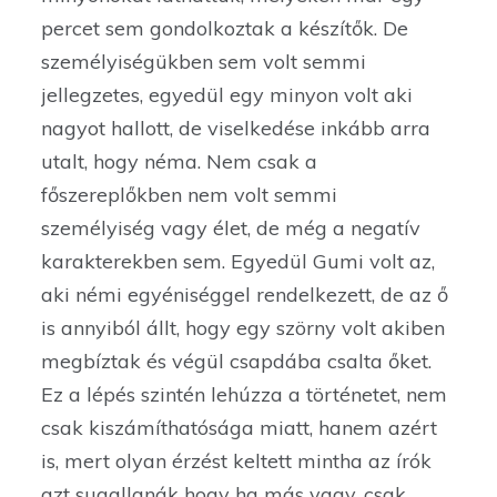
percet sem gondolkoztak a készítők. De
személyiségükben sem volt semmi
jellegzetes, egyedül egy minyon volt aki
nagyot hallott, de viselkedése inkább arra
utalt, hogy néma. Nem csak a
főszereplőkben nem volt semmi
személyiség vagy élet, de még a negatív
karakterekben sem. Egyedül Gumi volt az,
aki némi egyéniséggel rendelkezett, de az ő
is annyiból állt, hogy egy szörny volt akiben
megbíztak és végül csapdába csalta őket.
Ez a lépés szintén lehúzza a történetet, nem
csak kiszámíthatósága miatt, hanem azért
is, mert olyan érzést keltett mintha az írók
azt sugallanák hogy ha más vagy, csak