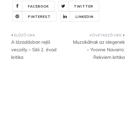
FACEBOOK
TWITTER
PINTEREST
LINKEDIN
Bejegyzés
A lázadásban rejlő
Muzsikálnak az idegenek
navigáció
veszély – Siló 2. évad
– Yvonne Navarro:
kritika
Rekviem kritika