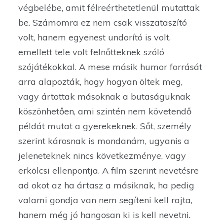
végbelébe, amit félreérthetetlenül mutattak
be. Számomra ez nem csak visszataszító
volt, hanem egyenest undorító is volt,
emellett tele volt felnőtteknek szóló
szójátékokkal. A mese másik humor forrását
arra alapozták, hogy hogyan öltek meg,
vagy ártottak másoknak a butaságuknak
köszönhetően, ami szintén nem követendő
példát mutat a gyerekeknek. Sőt, személy
szerint károsnak is mondanám, ugyanis a
jeleneteknek nincs következménye, vagy
erkölcsi ellenpontja. A film szerint nevetésre
ad okot az ha ártasz a másiknak, ha pedig
valami gondja van nem segíteni kell rajta,
hanem még jó hangosan ki is kell nevetni.