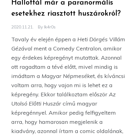
Hallottál már a paranormális
esetekhez riasztott huszárokról?
2020.11.21.
By
Ik4r0s
Tavaly év elején éppen a
Heti Dörgés Villám
Gézával
ment a Comedy Centralon, amikor
egy érdekes képregényt mutattak. Azonnal
ott ragadtam a tévé előtt, mivel mindig is
imádtam a
Magyar Népmesék
et, és kíváncsi
voltam arra, hogy vajon mi is lehet ez a
képregény. Ekkor találkoztam először
Az
Utolsó Előtti Huszár
című magyar
képregénnyel. Amikor pedig felfigyeltem
arra, hogy hamarosan megjelenik a
kiadvány, azonnal írtam a comic oldalának,