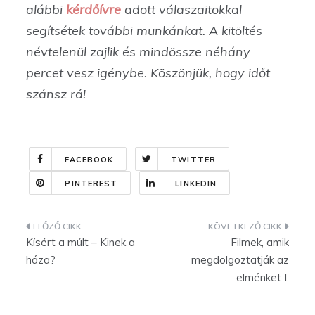
alábbi
kérdőívre
adott válaszaitokkal
segítsétek további munkánkat. A kitöltés
névtelenül zajlik és mindössze néhány
percet vesz igénybe. Köszönjük, hogy időt
szánsz rá!
FACEBOOK
TWITTER
PINTEREST
LINKEDIN
Bejegyzés
Kísért a múlt – Kinek a
Filmek, amik
navigáció
háza?
megdolgoztatják az
elménket I.