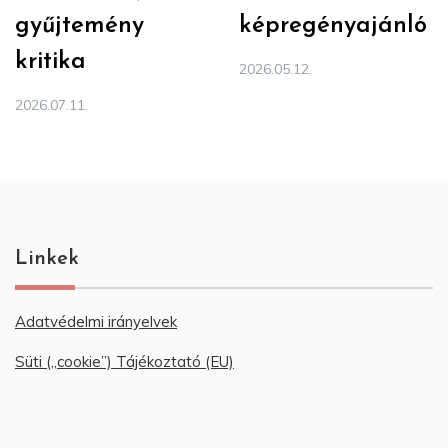
gyűjtemény
képregényajánló
kritika
2026.05.12.
2026.07.11.
Linkek
Adatvédelmi irányelvek
Süti („cookie”) Tájékoztató (EU)