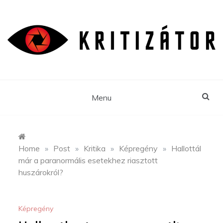
Skip
to
content
Menu
Home
»
Post
»
Kritika
»
Képregény
»
Hallottál
már a paranormális esetekhez riasztott
huszárokról?
Képregény