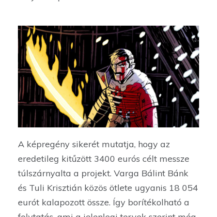
A képregény sikerét mutatja, hogy az
eredetileg kitűzött 3400 eurós célt messze
túlszárnyalta a projekt. Varga Bálint Bánk
és Tuli Krisztián közös ötlete ugyanis 18 054
eurót kalapozott össze. Így borítékolható a
folytatás, ami a jelenlegi tervek szerint még