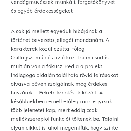
vendégművészek munkáit, forgatókönyvet
és egyéb érdekességeket.
A sok jó mellett egyedüli hibájának a
történet bevezető jellegét mondanám. A
karakterek közül ezúttal főleg
Csillagszeműn és az ő közel sem csodás
múltján van a fókusz. Pedig a projekt
Indiegogo oldalán található rövid leírásokat
olvasva bőven szolgálnak még érdekes
huszárok a Fekete Mentések között. A
későbbiekben remélhetőleg mindegyikük
több jelenetet kap, mert eddig csak
mellékszereplői funkciót töltenek be. Találni
olyan cikket is, ahol megemlítik, hogy szinte