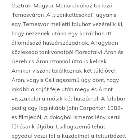
Osztrák-Magyar Monarchiához tartozó
Temesváron. A „tizenketteseket” ugyanis
egy Temesvár melletti faluhoz vezérelik ki,
hogy nézzenek utána egy korábban itt
állomásozó huszárszázadnak. A fagyban
közlekedő tankvonatból Rózsafalvi Áron és
Gerebics Áron azonnal útra is kelnek.
Amikor viszont találkoznak két túlélővel,
Áron, vagyis Csillagszemű úgy dönt, hogy
inkább a saját feje után megy és Áront
visszaküldi a másik két huszárral. A faluban
pedig egy leginkább John Carpenter 1982-
es filmjéből,
A dolog
ból ismerős lény kerül
főhősünk útjába. Csillagszemű tehát
egyedül veszi fel a küzdelmet a felturbózott