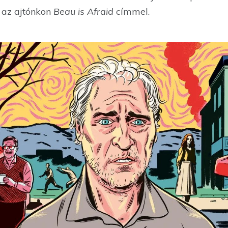
t az ajtónkon
Beau is Afraid
címmel.