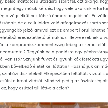
y belső indíttatású utazásra szólít fel, azt akarja, h
 megint egy másik kérdés, hogy vele akarunk-e tartan
ég a végnélkülinek látszó önmarcangolásból. Felváll
ásságait, de a celluloidra való átfogalmazás során s
ggyengébb jelző, amivel ezt az embert körül lehetne ír
 életéből eredeztethető témákhoz, illetve ezeknek a vi
n a kompromisszummentesség lebeg a szemei előtt. 
 megmutatni? Tegyünk be a padlásra egy pénisszörnyet
 van szó? Szívjunk füvet és igyunk kék festéket! Egy
ben bővelkedő életét kel láttatni? Használjuk animác
, színházi díszleteket! Elképesztően feltöltött vizuális
sülni a kreativitását. Mindezt pedig az őszinteség ol
 az, hogy ezúttal túl lőtt-e a célon?