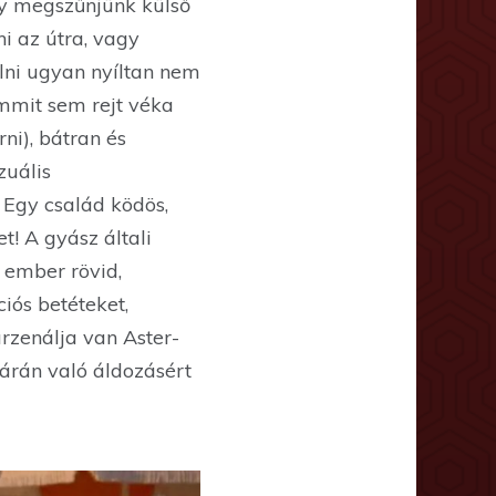
ogy megszűnjünk külső
i az útra, vagy
alni ugyan nyíltan nem
emmit sem rejt véka
ni), bátran és
zuális
Egy család ködös,
! A gyász általi
 ember rövid,
iós betéteket,
 arzenálja van Aster-
tárán való áldozásért