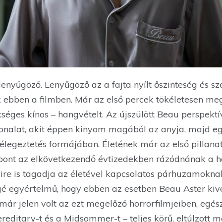
lenyűgöző. Lenyűgöző az a fajta nyílt őszinteség és 
k ebben a filmben. Már az első percek tökéletesen m
séges kínos – hangvételt. Az újszülött Beau perspektí
fonalat, akit éppen kinyom magából az anyja, majd eg
 lélegeztetés formájában. Életének már az első pilla
t pont az elkövetkezendő évtizedekben rázódnának a h
ire is tagadja az életével kapcsolatos párhuzamokn
éggé egyértelmű, hogy ebben az esetben Beau Aster kiv
ár jelen volt az ezt megelőző horrorfilmjeiben, egés
reditary-t és a Midsommer-t – teljes körű, eltúlzott m