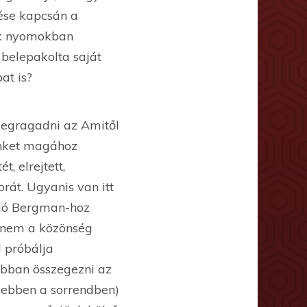
tése kapcsán a
sak nyomokban
 belepakolta saját
at is?
 megragadni az Amitől
minket magához
, elrejtett,
rát. Ugyanis van itt
 jó Bergman-hoz
l nem a közönség
l próbálja
obban összegezni az
eg ebben a sorrendben)