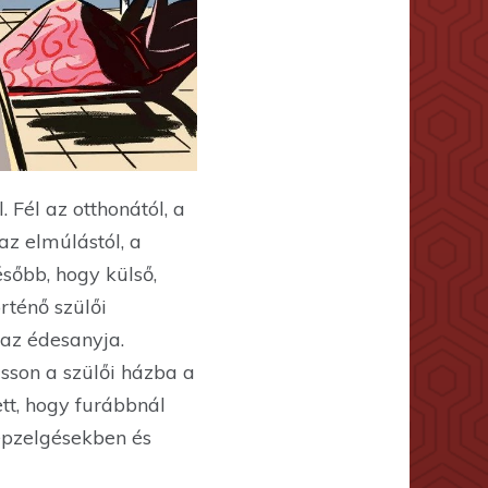
Fél az otthonától, a
az elmúlástól, a
ésőbb, hogy külső,
rténő szülői
 az édesanyja.
son a szülői házba a
ett, hogy furábbnál
képzelgésekben és