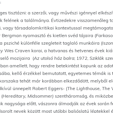
i
es tisztázni: a szerzői, vagy művészi igénnyel elkészí
 felének a találmánya. Évtizedekre visszamenőleg t
ai, vagy társadalomkritikai kontextussal megtámogato
r Bergman nyomasztó és kietlen svéd tájaira (
Farkaso
psziché különféle szegleteit taglaló munkáira (
Iszo
gy
Wes Craven korai, a hatvanas és hetvenes évek kiá
selő mozijaira (
Az utolsó ház balra
; 1972,
Sziklák sz
ban amellett, hogy rendre betekintést kapunk az ado
usába, kellő érzékkel bemutatott, egyetemes témák is t
korszaka tehát már korábban elkezdődött, melyből el
kívül ünnepelt Robert Eggers- (
The Lighthouse, The 
 (
Hereditary, Midsommer)
szentháromság, és miközben
eik nagysága előtt, vászonra álmodják az évek során f
lsorolt nevek között most utóbbi baljóslatú léptekkel 