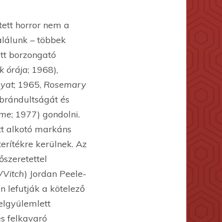
tett horror nem a
alálunk – többek
tt borzongató
k órája
; 1968),
nyat
; 1965,
Rosemary
brándultságát és
eme
; 1977) gondolni.
tt alkotó markáns
erítékre kerülnek. Az
őszeretettel
VVitch
) Jordan Peele-
 lefutják a kötelező
elgyülemlett
és felkavaró