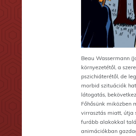
Beau Wassermann (Joaq
környezetétől, a szere
pszichiáterétől, de l
morbid szituációk ha
látogatás, bekövetke
Főhősünk miközben mi
virrasztás miatt, útja
furább alakokkal tal
animációkban gazdag,