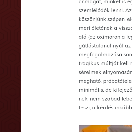
önmagát, minket is eg
szemlélődők lenni. Az
köszönjünk szépen, el
meri életének a vissz
alá (az oximoron a le
gátlástalanul nyúl az
megfogalmazása sorá
tragikus múltját kell
sérelmek elnyomásáról
megható, próbatételek
minimális, de kifejező
nek, nem szabad lebec
teszi, a kérdés inkább