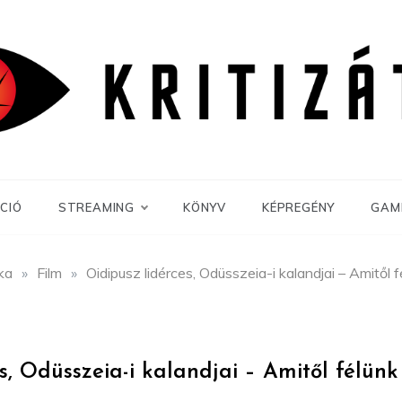
CIÓ
STREAMING
KÖNYV
KÉPREGÉNY
GAM
ika
»
Film
»
Oidipusz lidérces, Odüsszeia-i kalandjai – Amitől fé
s, Odüsszeia-i kalandjai – Amitől félünk 