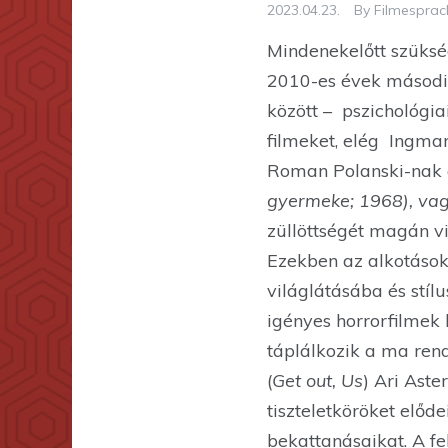
2023.04.23.
By
Filmespracl
Mindenekelőtt szükség
2010-es évek második
között – pszichológi
filmeket, elég Ingma
Roman Polanski-nak a 
gyermeke; 1968), va
züllöttségét magán vi
Ezekben az alkotások
világlátásába és stíl
igényes horrorfilmek 
táplálkozik a ma rend
(
Get out, Us
) Ari Aster
tiszteletköröket előd
bekattanásaikat. A fe