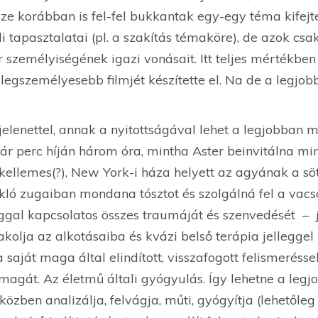
rsze korábban is fel-fel bukkantak egy-egy téma kifej
i tapasztalatai (pl. a szakítás témaköre), de azok c
 személyiségének igazi vonásait. Itt teljes mértékben
legszemélyesebb filmjét készítette el. Na de a legjobb
jelenettel, annak a nyitottságával lehet a legjobban
 pár perc híján három óra, mintha Aster beinvitálna 
ellemes(?), New York-i háza helyett az agyának a sötét
kló zugaiban mondana tósztot és szolgálná fel a vacso
ággal kapcsolatos összes traumáját és szenvedését –
kolja az alkotásaiba és kvázi belső terápia jellegge
saját maga által elindított, visszafogott felismerésse
agát. Az életmű általi gyógyulás. Így lehetne a legj
iközben analizálja, felvágja, műti, gyógyítja (lehetől