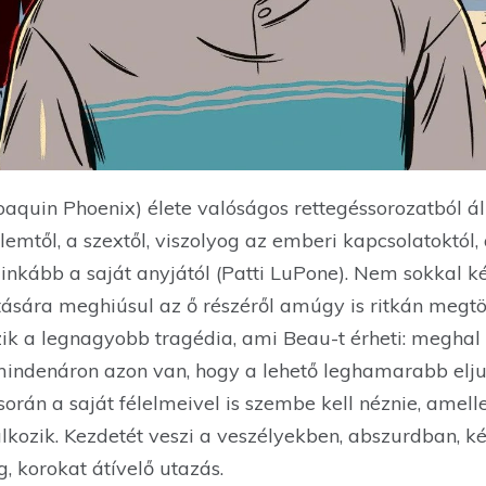
uin Phoenix) élete valóságos rettegéssorozatból áll. 
lemtől, a szextől, viszolyog az emberi kapcsolatoktól, 
eginkább a saját anyjától (Patti LuPone). Nem sokkal k
tására meghiúsul az ő részéről amúgy is ritkán megtö
zik a legnagyobb tragédia, ami Beau-t érheti: meghal
ndenáron azon van, hogy a lehető leghamarabb eljus
 során a saját félelmeivel is szembe kell néznie, amell
álkozik. Kezdetét veszi a veszélyekben, abszurdban, 
 korokat átívelő utazás.