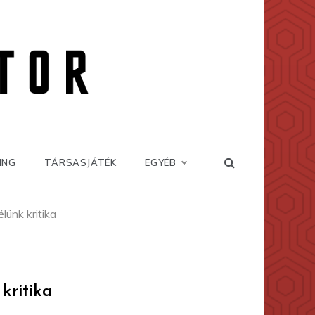
ING
TÁRSASJÁTÉK
EGYÉB
lünk kritika
kritika