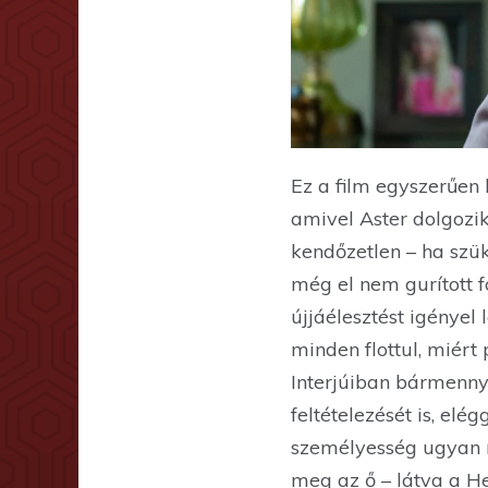
Ez a film egyszerűen 
amivel Aster dolgozi
kendőzetlen – ha szük
még el nem gurított 
újjáélesztést igényel
minden flottul, miér
Interjúiban bármenny
feltételezését is, el
személyesség ugyan m
meg az ő – látva a He