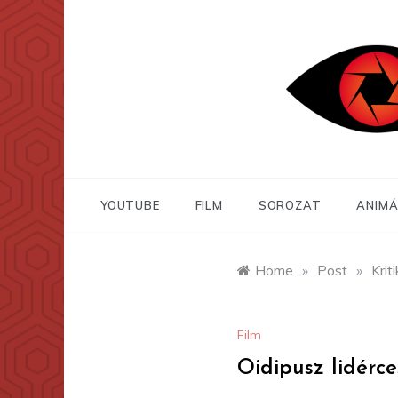
Skip
to
content
YOUTUBE
FILM
SOROZAT
ANIMÁ
Home
»
Post
»
Krit
Film
Oidipusz lidérce