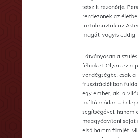
tetszik rezonőrje. Pe
rendezőnek az életbel
tartalmazták az Aster
magát, vagyis eddigi 
Látványosan a szülés
félünket. Olyan ez a
vendégségbe, csak a k
frusztrációkban fuldo
egy ember, aki a vil
méltó módon – belepa
segítségével, hanem a 
meggyógyítani saját m
első három filmjét. M