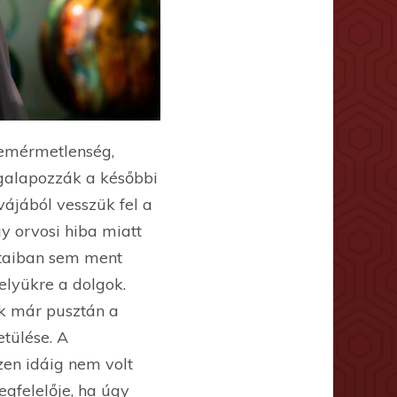
szemérmetlenség,
egalapozzák a későbbi
vájából vesszük fel a
y orvosi hiba miatt
nataiban sem ment
elyükre a dolgok.
ak már pusztán a
etülése. A
zen idáig nem volt
egfelelője, ha úgy