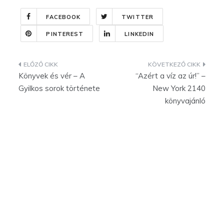
FACEBOOK
TWITTER
PINTEREST
LINKEDIN
Bejegyzés
Könyvek és vér – A
“Azért a víz az úr!” –
navigáció
Gyilkos sorok története
New York 2140
könyvajánló