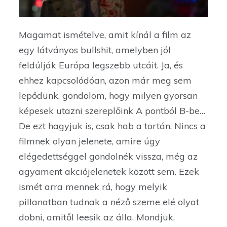
Magamat ismételve, amit kínál a film az
egy látványos bullshit, amelyben jól
feldúlják Európa legszebb utcáit. Ja, és
ehhez kapcsolódóan, azon már meg sem
lepődünk, gondolom, hogy milyen gyorsan
képesek utazni szereplőink A pontból B-be…
De ezt hagyjuk is, csak hab a tortán. Nincs a
filmnek olyan jelenete, amire úgy
elégedettséggel gondolnék vissza, még az
agyament akciójelenetek között sem. Ezek
ismét arra mennek rá, hogy melyik
pillanatban tudnak a néző szeme elé olyat
dobni, amitől leesik az álla. Mondjuk,