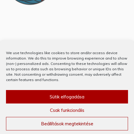
Partnerünk
We use technologies like cookies to store and/or access device
information. We do this to improve browsing experience and to show
(non-) personalized ads. Consenting to these technologies will allow
us to process data such as browsing behavior or unique IDs on this
site. Not consenting or withdrawing consent, may adversely affect
certain features and functions.
Sütik elfogadása
Csak funkcionális
KÖSZÖNJÜK WORDPRESS! © MINDEN JOG FENNTARTVA 2020
THEME: PREFER BY
TEMPLATE SELL
.
Beállítások megtekintése