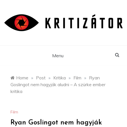
Skip
to
content
Menu
Home
»
Post
»
Kritika
»
Film
»
Ryan
Goslingot nem hagyják aludni – A szürke ember
kritika
Film
Ryan Goslingot nem hagyják