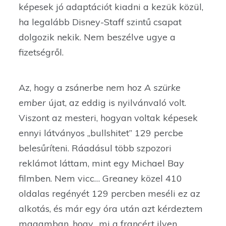
képesek jó adaptációt kiadni a kezük közül,
ha legalább Disney-Staff szintű csapat
dolgozik nekik. Nem beszélve ugye a
fizetségről.
Az, hogy a zsánerbe nem hoz
A szürke
ember
újat, az eddig is nyilvánvaló volt.
Viszont az mesteri, hogyan voltak képesek
ennyi látványos „bullshitet” 129 percbe
belesűríteni. Ráadásul több szpozori
reklámot láttam, mint egy Michael Bay
filmben. Nem vicc… Greaney közel 410
oldalas regényét 129 percben meséli ez az
alkotás, és már egy óra után azt kérdeztem
magamban, hogy „mi a francért ilyen