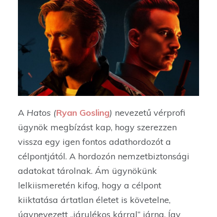
A
Hatos (
Ryan Gosling
)
nevezetű vérprofi
ügynök megbízást kap, hogy szerezzen
vissza egy igen fontos adathordozót a
célpontjától. A hordozón nemzetbiztonsági
adatokat tárolnak. Ám ügynökünk
lelkiismeretén kifog, hogy a célpont
kiiktatása ártatlan életet is követelne,
úgynevezett „járulékos kárral” járna. Így