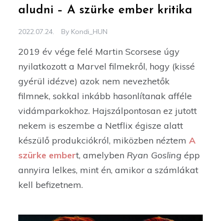
aludni – A szürke ember kritika
2022.07.24.
By
Kondi_HUN
2019 év vége felé Martin Scorsese úgy
nyilatkozott a Marvel filmekről, hogy (kissé
gyérül idézve) azok nem nevezhetők
filmnek, sokkal inkább hasonlítanak afféle
vidámparkokhoz. Hajszálpontosan ez jutott
nekem is eszembe a Netflix égisze alatt
készülő produkciókról, miközben néztem
A
szürke ember
t, amelyben
Ryan Gosling
épp
annyira lelkes, mint én, amikor a számlákat
kell befizetnem.