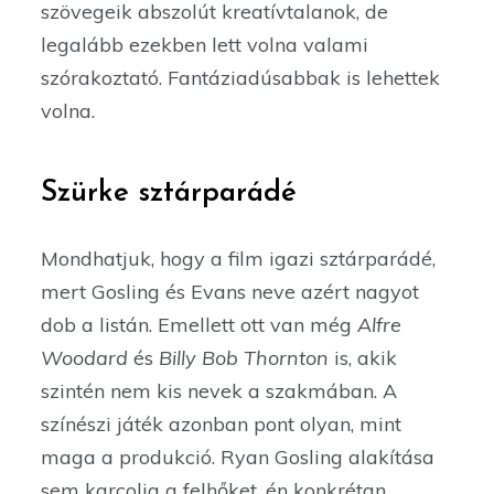
szövegeik abszolút kreatívtalanok, de
legalább ezekben lett volna valami
szórakoztató. Fantáziadúsabbak is lehettek
volna.
Szürke sztárparádé
Mondhatjuk, hogy a film igazi sztárparádé,
mert Gosling és Evans neve azért nagyot
dob a listán. Emellett ott van még
Alfre
Woodard
és
Billy Bob Thornton
is, akik
szintén nem kis nevek a szakmában. A
színészi játék azonban pont olyan, mint
maga a produkció. Ryan Gosling alakítása
sem karcolja a felhőket, én konkrétan