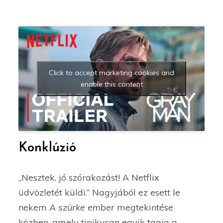
Click to accept marketing cookies and
enable this content
Konklúzió
„Nesztek, jó szórakozást! A Netflix
üdvözletét küldi.” Nagyjából ez esett le
nekem
A szürke ember
megtekintése
közben, amely tipikusan egyik tagja a