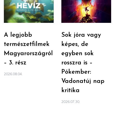
A legjobb
Sok jóra vagy
természetfilmek
képes, de
Magyarországról
egyben sok
– 3. rész
rosszra is –
Pókember:
2026.08.04.
Vadonatúj nap
kritika
2026.07.30.