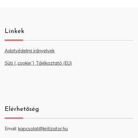
Linkek
Adatvédelmi irányelvek
Süti („cookie”) Tájékoztató (EU)
Elérhetőség
Email:
kapcsolat@kritizator.hu