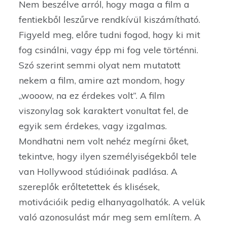
Nem beszélve arról, hogy maga a film a
fentiekből leszűrve rendkívül kiszámítható.
Figyeld meg, előre tudni fogod, hogy ki mit
fog csinálni, vagy épp mi fog vele történni.
Szó szerint semmi olyat nem mutatott
nekem a film, amire azt mondom, hogy
„wooow, na ez érdekes volt”. A film
viszonylag sok karaktert vonultat fel, de
egyik sem érdekes, vagy izgalmas.
Mondhatni nem volt nehéz megírni őket,
tekintve, hogy ilyen személyiségekből tele
van Hollywood stúdióinak padlása. A
szereplők erőltetettek és klisések,
motivációik pedig elhanyagolhatók. A velük
való azonosulást már meg sem említem. A