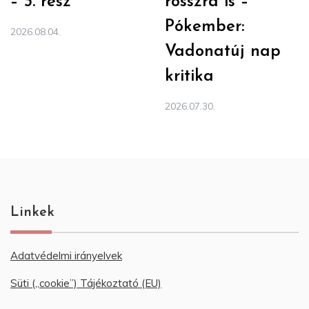
– 3. rész
rosszra is –
Pókember:
2026.08.04.
Vadonatúj nap
kritika
2026.07.30.
Linkek
Adatvédelmi irányelvek
Süti („cookie”) Tájékoztató (EU)