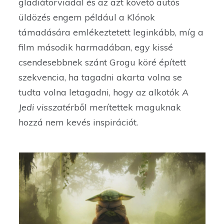
gladiátorviadal és az azt követő autós
üldözés engem például a Klónok
támadására emlékeztetett leginkább, míg a
film második harmadában, egy kissé
csendesebbnek szánt Grogu köré épített
szekvencia, ha tagadni akarta volna se
tudta volna letagadni, hogy az alkotók
A
Jedi visszatér
ből merítettek maguknak
hozzá nem kevés inspirációt.