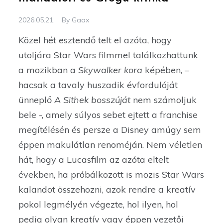
2026.05.21.
By
Gaax
Közel hét esztendő telt el azóta, hogy
utoljára Star Wars filmmel találkozhattunk
a mozikban a
Skywalker kora
képében, –
hacsak a tavaly huszadik évfordulóját
ünneplő
A Sithek bosszúját
nem számoljuk
bele -, amely súlyos sebet ejtett a franchise
megítélésén és persze a Disney amúgy sem
éppen makulátlan renoméján. Nem véletlen
hát, hogy a Lucasfilm az azóta eltelt
években, ha próbálkozott is mozis Star Wars
kalandot összehozni, azok rendre a kreatív
pokol legmélyén végezte, hol ilyen, hol
pedig olyan kreatív vagy éppen vezetői