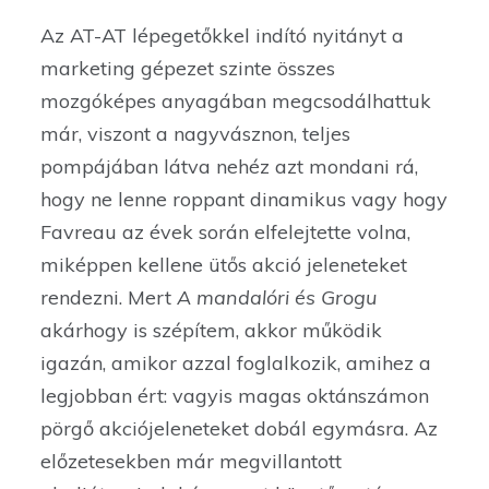
Az AT-AT lépegetőkkel indító nyitányt a
marketing gépezet szinte összes
mozgóképes anyagában megcsodálhattuk
már, viszont a nagyvásznon, teljes
pompájában látva nehéz azt mondani rá,
hogy ne lenne roppant dinamikus vagy hogy
Favreau az évek során elfelejtette volna,
miképpen kellene ütős akció jeleneteket
rendezni. Mert
A mandalóri és Grogu
akárhogy is szépítem, akkor működik
igazán, amikor azzal foglalkozik, amihez a
legjobban ért: vagyis magas oktánszámon
pörgő akciójeleneteket dobál egymásra. Az
előzetesekben már megvillantott