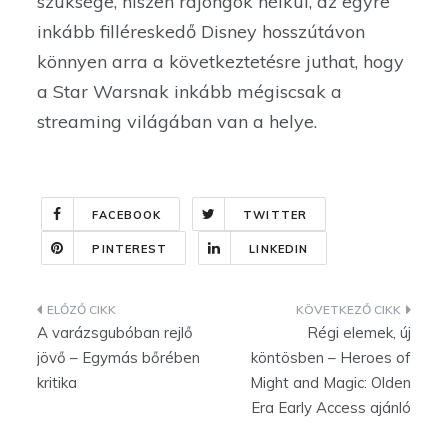
szüksége, hiszen rajongók nélkül, az egyre
inkább filléreskedő Disney hosszútávon
könnyen arra a következtetésre juthat, hogy
a Star Warsnak inkább mégiscsak a
streaming világában van a helye.
FACEBOOK
TWITTER
PINTEREST
LINKEDIN
Bejegyzés
A varázsgubóban rejlő
Régi elemek, új
navigáció
jövő – Egymás bőrében
köntösben – Heroes of
kritika
Might and Magic: Olden
Era Early Access ajánló