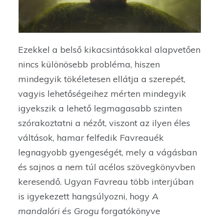
Ezekkel a belső kikacsintásokkal alapvetően
nincs különösebb probléma, hiszen
mindegyik tökéletesen ellátja a szerepét,
vagyis lehetőségeihez mérten mindegyik
igyekszik a lehető legmagasabb szinten
szórakoztatni a nézőt, viszont az ilyen éles
váltások, hamar felfedik Favreauék
legnagyobb gyengeségét, mely a vágásban
és sajnos a nem túl acélos szövegkönyvben
keresendő. Ugyan Favreau több interjúban
is igyekezett hangsúlyozni, hogy
A
mandalóri és Grogu
forgatókönyve