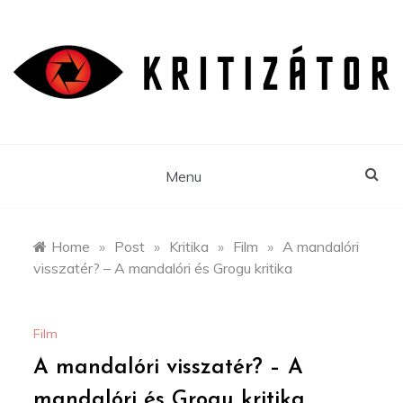
Skip
to
content
Menu
Home
»
Post
»
Kritika
»
Film
»
A mandalóri
visszatér? – A mandalóri és Grogu kritika
Film
A mandalóri visszatér? – A
mandalóri és Grogu kritika