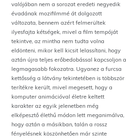
valójában nem a sorozat eredeti negyedik
évadának mozifilmmé át dolgozott
változata, bennem azért felmerültek
ilyesfajta kétségek, mivel a film tempóját
tekintve, az mintha nem tudta volna
eldönteni, mikor kell kicsit lelassítani, hogy
aztán újra teljes erőbedobással kapcsoljon a
legmagasabb fokozatra. Ugyanez a furcsa
kettősség a látvány tekintetében is többször
terítékre került, mivel megesett, hogy a
komputer animációval életre keltett
karakter az egyik jelenetben még
elképesztő élethű módon lett meganimálva,
hogy aztán a másikban, talán a rossz
fényelésnek köszönhetően már szinte