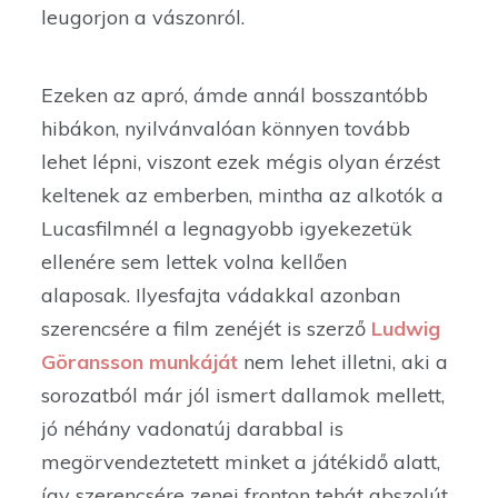
leugorjon a vászonról.
Ezeken az apró, ámde annál bosszantóbb
hibákon, nyilvánvalóan könnyen tovább
lehet lépni, viszont ezek mégis olyan érzést
keltenek az emberben, mintha az alkotók a
Lucasfilmnél a legnagyobb igyekezetük
ellenére sem lettek volna kellően
alaposak. Ilyesfajta vádakkal azonban
szerencsére a film zenéjét is szerző
Ludwig
Göransson munkáját
nem lehet illetni, aki a
sorozatból már jól ismert dallamok mellett,
jó néhány vadonatúj darabbal is
megörvendeztetett minket a játékidő alatt,
így szerencsére zenei fronton tehát abszolút