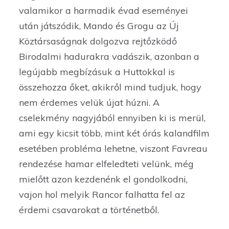
valamikor a harmadik évad eseményei
után játszódik, Mando és Grogu az Új
Köztársaságnak dolgozva rejtőzködő
Birodalmi hadurakra vadászik, azonban a
legújabb megbízásuk a Huttokkal is
összehozza őket, akikről mind tudjuk, hogy
nem érdemes velük újat húzni. A
cselekmény nagyjából ennyiben ki is merül,
ami egy kicsit több, mint két órás kalandfilm
esetében probléma lehetne, viszont Favreau
rendezése hamar elfeledteti velünk, még
mielőtt azon kezdenénk el gondolkodni,
vajon hol melyik Rancor falhatta fel az
érdemi csavarokat a történetből.