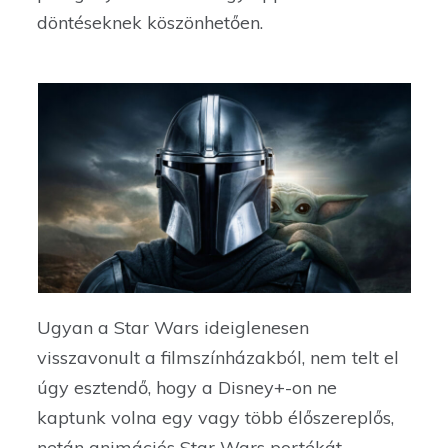
döntéseknek köszönhetően.
Ugyan a Star Wars ideiglenesen
visszavonult a filmszínházakból, nem telt el
úgy esztendő, hogy a Disney+-on ne
kaptunk volna egy vagy több élőszereplős,
netán animációs Star Wars portékát,