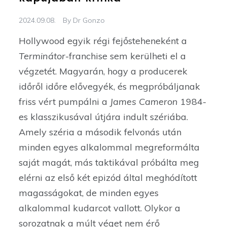
2024.09.08.
By
Dr Gonzo
Hollywood egyik régi fejősteheneként a
Terminátor
-franchise sem kerülheti el a
végzetét. Magyarán, hogy a producerek
időről időre elővegyék, és megpróbáljanak
friss vért pumpálni a
James Cameron
1984-
es klasszikusával útjára indult szériába.
Amely széria a második felvonás után
minden egyes alkalommal megreformálta
saját magát, más taktikával próbálta meg
elérni az első két epizód által meghódított
magasságokat, de minden egyes
alkalommal kudarcot vallott. Olykor a
sorozatnak a múlt véget nem érő