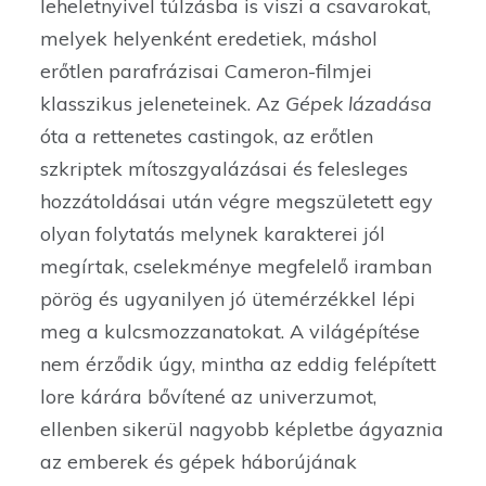
leheletnyivel túlzásba is viszi a csavarokat,
melyek helyenként eredetiek, máshol
erőtlen parafrázisai Cameron-filmjei
klasszikus jeleneteinek. Az
Gépek lázadása
óta a rettenetes castingok, az erőtlen
szkriptek mítoszgyalázásai és felesleges
hozzátoldásai után végre megszületett egy
olyan folytatás melynek karakterei jól
megírtak, cselekménye megfelelő iramban
pörög és ugyanilyen jó ütemérzékkel lépi
meg a kulcsmozzanatokat. A világépítése
nem érződik úgy, mintha az eddig felépített
lore kárára bővítené az univerzumot,
ellenben sikerül nagyobb képletbe ágyaznia
az emberek és gépek háborújának