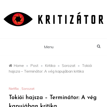
Skip
to
content
Menu
Home
»
Post
»
Kritika
»
Sorozat
»
Tokiói
hajsza – Terminátor: A vég kapujában kritika
Netflix
,
Sorozat
Tokiói hajsza – Terminátor: A vég
kapujában kritika