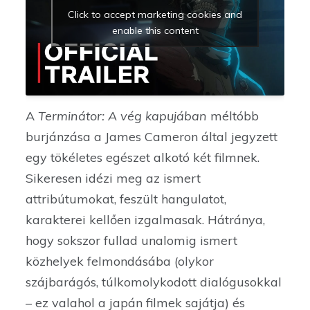
Click to accept marketing cookies and
enable this content
A
Terminátor: A vég kapujában
méltóbb
burjánzása a James Cameron által jegyzett
egy tökéletes egészet alkotó két filmnek.
Sikeresen idézi meg az ismert
attribútumokat, feszült hangulatot,
karakterei kellően izgalmasak. Hátránya,
hogy sokszor fullad unalomig ismert
közhelyek felmondásába (olykor
szájbarágós, túlkomolykodott dialógusokkal
– ez valahol a japán filmek sajátja) és