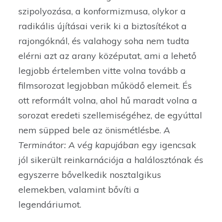
szipolyozása, a konformizmusa, olykor a
radikális újításai verik ki a biztosítékot a
rajongóknál, és valahogy soha nem tudta
elérni azt az arany középutat, ami a lehető
legjobb értelemben vitte volna tovább a
filmsorozat legjobban működő elemeit. És
ott reformált volna, ahol hű maradt volna a
sorozat eredeti szellemiségéhez, de egyúttal
nem süpped bele az önismétlésbe.
A
Terminátor: A vég kapujában
egy igencsak
jól sikerült reinkarnációja a halálosztónak és
egyszerre bővelkedik nosztalgikus
elemekben, valamint bővíti a
legendáriumot.