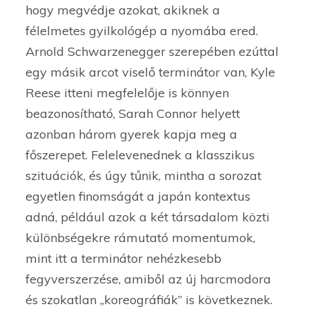
hogy megvédje azokat, akiknek a
félelmetes gyilkológép a nyomába ered.
Arnold Schwarzenegger szerepében ezúttal
egy másik arcot viselő terminátor van, Kyle
Reese itteni megfelelője is könnyen
beazonosítható, Sarah Connor helyett
azonban három gyerek kapja meg a
főszerepet. Felelevenednek a klasszikus
szituációk, és úgy tűnik, mintha a sorozat
egyetlen finomságát a japán kontextus
adná, például azok a két társadalom közti
különbségekre rámutató momentumok,
mint itt a terminátor nehézkesebb
fegyverszerzése, amiből az új harcmodora
és szokatlan „koreográfiák” is következnek.