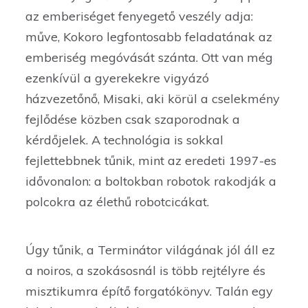
az emberiséget fenyegető veszély adja:
műve, Kokoro legfontosabb feladatának az
emberiség megóvását szánta. Ott van még
ezenkívül a gyerekekre vigyázó
házvezetőnő, Misaki, aki körül a cselekmény
fejlődése közben csak szaporodnak a
kérdőjelek. A technológia is sokkal
fejlettebbnek tűnik, mint az eredeti 1997-es
idővonalon: a boltokban robotok rakodják a
polcokra az élethű robotcicákat.
Úgy tűnik, a Terminátor világának jól áll ez
a noiros, a szokásosnál is több rejtélyre és
misztikumra építő forgatókönyv. Talán egy