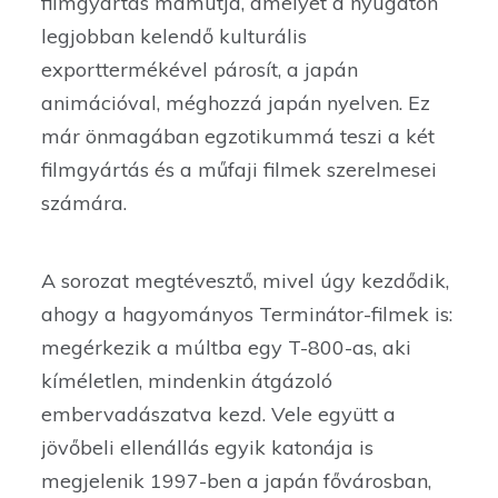
filmgyártás mamutja, amelyet a nyugaton
legjobban kelendő kulturális
exporttermékével párosít, a japán
animációval, méghozzá japán nyelven. Ez
már önmagában egzotikummá teszi a két
filmgyártás és a műfaji filmek szerelmesei
számára.
A sorozat megtévesztő, mivel úgy kezdődik,
ahogy a hagyományos Terminátor-filmek is:
megérkezik a múltba egy T-800-as, aki
kíméletlen, mindenkin átgázoló
embervadászatva kezd. Vele együtt a
jövőbeli ellenállás egyik katonája is
megjelenik 1997-ben a japán fővárosban,