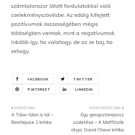
számtalanszor látott fordulatokkal való
cselekményszövésbe. Az eddig kifejtett
pozitívumok összességében mégis
többségben vannak, mint a negatívumok.
Inkább így, ha valahogy, de az se baj, ha
sehogy.
FACEBOOK
TWITTER
PINTEREST
LINKEDIN
Bejegyzés
A Túlon túlon is túl –
Egy gengsztereposz
navigáció
Beetlejuice 2 kritika
születése – A Maffiózók
atyja: David Chase kritika