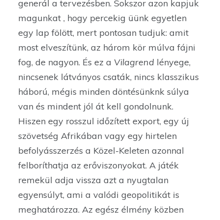
generál a tervezésben. Sokszor azon kapjuk
magunkat , hogy percekig üünk egyetlen
egy lap fölött, mert pontosan tudjuk: amit
most elveszítünk, az három kör múlva fájni
fog, de nagyon. És ez a
Vilagrend
lényege,
nincsenek látványos csaták, nincs klasszikus
háború, mégis minden döntésünknk súlya
van és mindent jól át kell gondolnunk.
Hiszen egy rosszul időzített export, egy új
szövetség Afrikában vagy egy hirtelen
befolyásszerzés a Közel-Keleten azonnal
felboríthatja az erőviszonyokat. A játék
remekül adja vissza azt a nyugtalan
egyensúlyt, ami a valódi geopolitikát is
meghatározza. Az egész élmény közben