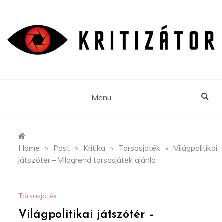
Skip
to
content
Menu
Home
»
Post
»
Kritika
»
Társasjáték
»
Világpolitikai
játszótér – Világrend társasjáték ajánló
Társasjáték
Világpolitikai játszótér –