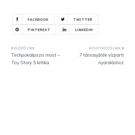
FACEBOOK
TWITTER
PINTEREST
LINKEDIN
Bejegyzés
Techpokalipszis most –
7 társasjáték vízparti
navigáció
Toy Story 5 kritika
nyaraláshoz