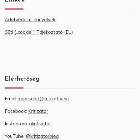
Linkek
Adatvédelmi irányelvek
Süti („cookie”) Tájékoztató (EU)
Elérhetőség
Email:
kapcsolat@kritizator.hu
Facebook:
Kritizátor
Instagram:
akritizator
YouTube:
@kritizatorblog