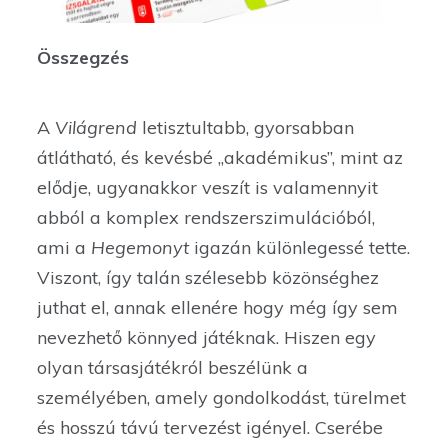
Összegzés
A
Világrend
letisztultabb, gyorsabban
átlátható, és kevésbé „akadémikus”, mint az
elődje, ugyanakkor veszít is valamennyit
abból a komplex rendszerszimulációból,
ami a
Hegemonyt
igazán különlegessé tette.
Viszont, így talán szélesebb közönséghez
juthat el, annak ellenére hogy még így sem
nevezhető könnyed játéknak. Hiszen egy
olyan társasjátékról beszélünk a
személyében, amely gondolkodást, türelmet
és hosszú távú tervezést igényel. Cserébe