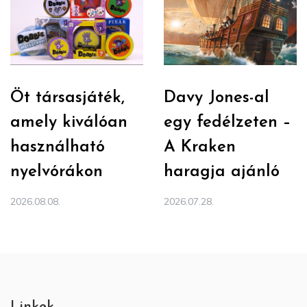
Öt társasjáték,
Davy Jones-al
amely kiválóan
egy fedélzeten –
használható
A Kraken
nyelvórákon
haragja ajánló
2026.08.08.
2026.07.28.