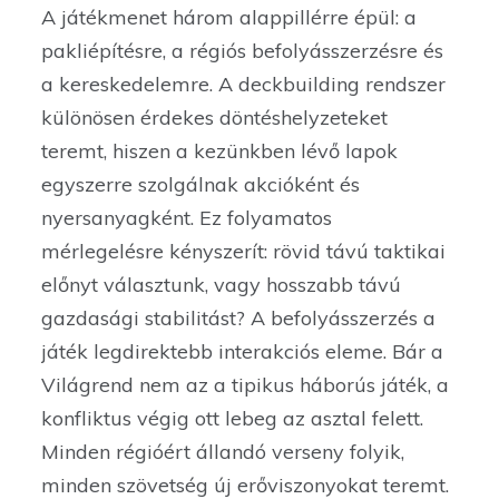
A játékmenet három alappillérre épül: a
pakliépítésre, a régiós befolyásszerzésre és
a kereskedelemre. A deckbuilding rendszer
különösen érdekes döntéshelyzeteket
teremt, hiszen a kezünkben lévő lapok
egyszerre szolgálnak akcióként és
nyersanyagként. Ez folyamatos
mérlegelésre kényszerít: rövid távú taktikai
előnyt választunk, vagy hosszabb távú
gazdasági stabilitást? A befolyásszerzés a
játék legdirektebb interakciós eleme. Bár a
Világrend nem az a tipikus háborús játék, a
konfliktus végig ott lebeg az asztal felett.
Minden régióért állandó verseny folyik,
minden szövetség új erőviszonyokat teremt.