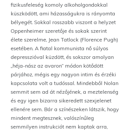
fizikusfeleség komoly alkoholgondokkal
küszködött, ami házasságukra is rányomta
bélyegét. Sokkal rosszabb viszont a helyzet
Oppenheimer szeretője és sokak szerint
élete szerelme, Jean Tatlock (Florence Pugh)
esetében. A fiatal kommunista nő súlyos
depresszióval küzdött, és sokszor amolyan
„héja-nász az avaron” módon kötődött
párjához, mégis egy nagyon intim és érzéki
kapcsolata volt a tudóssal. Mindebből Nolan
semmit sem ad át nézőjének, a meztelenség
és egy igen bizarra sikeredett szexjelenet
ellenére sem. Bár a színészeken látszik, hogy
mindent megtesznek, valószínűleg
semmilyen instrukciót nem kaptak arra,