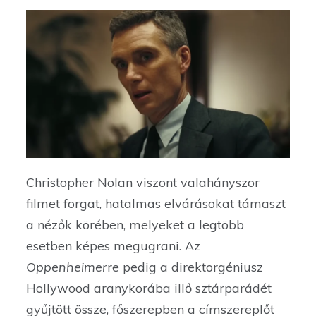
Christopher Nolan viszont valahányszor
filmet forgat, hatalmas elvárásokat támaszt
a nézők körében, melyeket a legtöbb
esetben képes megugrani. Az
Oppenheimer
re pedig a direktorgéniusz
Hollywood aranykorába illő sztárparádét
gyűjtött össze, főszerepben a címszereplőt