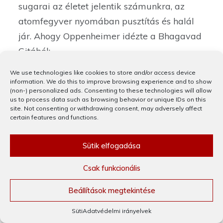
sugarai az életet jelentik számunkra, az
atomfegyver nyomában pusztítás és halál
jár. Ahogy Oppenheimer idézte a Bhagavad
Gitából:
We use technologies like cookies to store and/or access device
information. We do this to improve browsing experience and to show
(non-) personalized ads. Consenting to these technologies will allow
„
Most halállá változom, világok 
us to process data such as browsing behavior or unique IDs on this
site. Not consenting or withdrawing consent, may adversely affect
pusztítójává.
”
certain features and functions.
Sütik elfogadása
FACEBOOK
TWITTER
Csak funkcionális
PINTEREST
LINKEDIN
Beállítások megtekintése
Bejegyzés
Süti
Adatvédelmi irányelvek
Sziszüphosz és a hegy
Gyerünk Barbie,