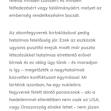
felelős minden szaváért és minden
felfedezésért vagy találmányáért, melyet az
emberiség rendelkezésére bocsát.
Az atomfegyverek birtoklásával pedig
hatalmas felelősség jár. Ezek az eszközök
ugyanis pusztító erejük miatt már puszta
létezésükkel hatalmas elrettentő erővel
bírnak és ez idáig úgy tűnik – és maradjon
is így – megelőzték a nagyhatalmak
közvetlen konfliktusait egymással. Mi
történik azonban, ha egy nukleáris
fegyverek felett döntő parancsnok – aki a
hiedelemmel ellentétben nem csak az USA,
vagy Oroszország elnöke lehet – nem józan