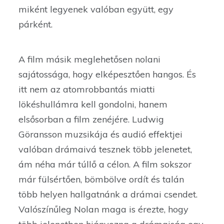
miként legyenek valóban együtt, egy
párként.
A film másik meglehetősen nolani
sajátossága, hogy elképesztően hangos. És
itt nem az atomrobbantás miatti
lökéshullámra kell gondolni, hanem
elsősorban a film zenéjére. Ludwig
Göransson muzsikája és audió effektjei
valóban drámaivá tesznek több jelenetet,
ám néha már túllő a célon. A film sokszor
már fülsértően, bömbölve ordít és talán
több helyen hallgatnánk a drámai csendet.
Valószínűleg Nolan maga is érezte, hogy