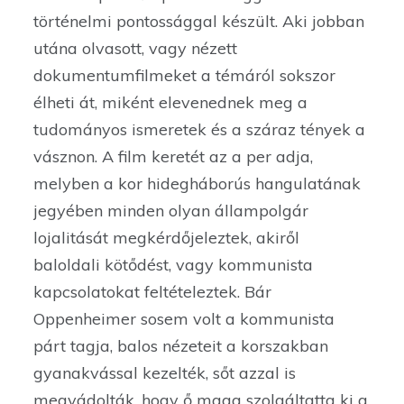
történelmi pontossággal készült. Aki jobban
utána olvasott, vagy nézett
dokumentumfilmeket a témáról sokszor
élheti át, miként elevenednek meg a
tudományos ismeretek és a száraz tények a
vásznon. A film keretét az a per adja,
melyben a kor hidegháborús hangulatának
jegyében minden olyan állampolgár
lojalitását megkérdőjeleztek, akiről
baloldali kötődést, vagy kommunista
kapcsolatokat feltételeztek. Bár
Oppenheimer sosem volt a kommunista
párt tagja, balos nézeteit a korszakban
gyanakvással kezelték, sőt azzal is
megvádolták, hogy ő maga szolgáltatta ki a