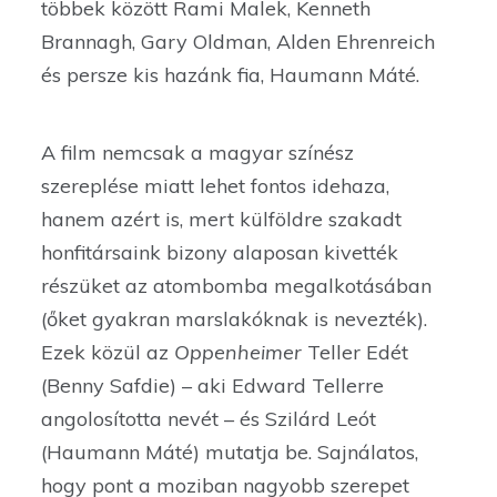
többek között Rami Malek, Kenneth
Brannagh, Gary Oldman, Alden Ehrenreich
és persze kis hazánk fia, Haumann Máté.
A film nemcsak a magyar színész
szereplése miatt lehet fontos idehaza,
hanem azért is, mert külföldre szakadt
honfitársaink bizony alaposan kivették
részüket az atombomba megalkotásában
(őket gyakran marslakóknak is nevezték).
Ezek közül az
Oppenheimer
Teller Edét
(Benny Safdie) – aki Edward Tellerre
angolosította nevét – és Szilárd Leót
(Haumann Máté) mutatja be. Sajnálatos,
hogy pont a moziban nagyobb szerepet