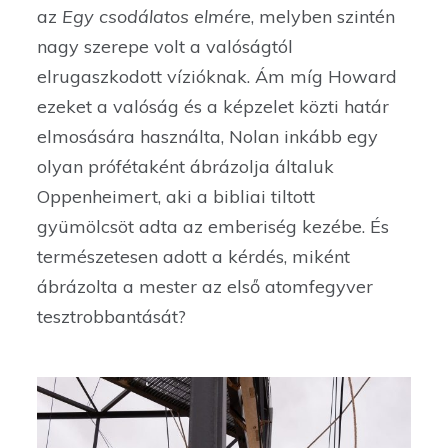
az
Egy csodálatos elmé
re, melyben szintén
nagy szerepe volt a valóságtól
elrugaszkodott vízióknak. Ám míg Howard
ezeket a valóság és a képzelet közti határ
elmosására használta, Nolan inkább egy
olyan prófétaként ábrázolja általuk
Oppenheimert, aki a bibliai tiltott
gyümölcsöt adta az emberiség kezébe. És
természetesen adott a kérdés, miként
ábrázolta a mester az első atomfegyver
tesztrobbantását?