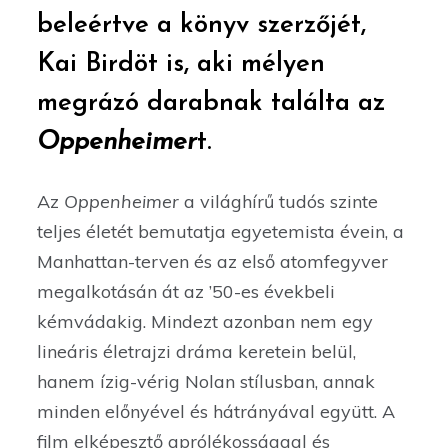
beleértve a könyv szerzőjét,
Kai Birdöt is, aki mélyen
megrázó darabnak találta az
Oppenheimer
t.
Az
Oppenheimer
a világhírű tudós szinte
teljes életét bemutatja egyetemista évein, a
Manhattan-terven és az első atomfegyver
megalkotásán át az ’50-es évekbeli
kémvádakig. Mindezt azonban nem egy
lineáris életrajzi dráma keretein belül,
hanem ízig-vérig Nolan stílusban, annak
minden előnyével és hátrányával együtt. A
film elképesztő aprólékossággal és