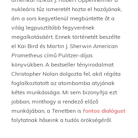
nukleáris tűz ismeretét hozta el hazájának,
ám a sors kegyetlenül megbüntette őt a
világ legpusztítóbb fegyverének
megalkotásáért. Ennek történetét beszélte
el Kai Bird és Martin J. Sherwin
American
Prometheus
című Pulitzer-díjas
könyvükben. A bestseller tényirodalmat
Christopher Nolan dolgozta fel, akit régóta
foglalkoztatott az atombomba atyjának
kétes munkássága. Mi sem bizonyítja ezt
jobban, minthogy a rendező előző
munkájában, a
Tenet
ben is
fontos dialógust
folytatnak hőseink a tudós örökségéről.