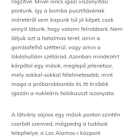
rögzítve. Mivel nincs igazi viszonyítási
pontunk, így a bomba pusztításának
méretéről sem kapunk túl jó képet, csak
annyit látunk, hogy valami felrobbant. Nem
látjuk azt a hatalmas teret, amin a
gombafelhő szétterül, vagy amin a
lökéshullám szétárad. Azonban mindezért
kárpótol egy másik, meglepő jelenetsor,
mely sokkal-sokkal félelmetesebb, mint
maga a próbarobbantás és itt érződik
igazán a nukleáris holokauszt iszonyata.
A látvány sajnos egy másik ponton szintén
csorbát szenved, mégpedig a tudósok
telephelye, a Los Alamos-i központ