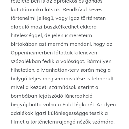
részleteiben is az aprólékos és gondos
kutatómunka látszik. Rendkívül kevés
történelmi jellegű, vagy igaz történeten
alapuló mozi büszkélkedhet ekkora
hitelességgel, de jelen ismereteim
birtokában azt merném mondani, hogy az
Oppenheimer
ben látottak kilencven
százalékban fedik a valóságot. Bármilyen
hihetetlen, a Manhattan-terv során még a
bolygó teljes megsemmisülése is felmerült,
mivel a kezdeti számítások szerint a
bombában lejátszódó láncreakció
begyújthatta volna a Föld légkörét. Az ilyen
adalékok igazi különlegességgé teszik a
filmet a történelemrajongó nézők számára.