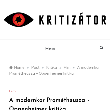
Skip
to
content
Menu
Home
»
Post
»
Kritika
»
Film
»
A modernkor
Prométheusza – Oppenheimer kritika
Film
A modernkor Prométheusza –
Oppenheimer kritika