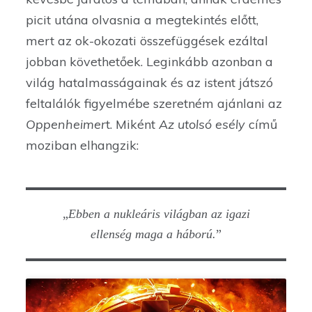
picit utána olvasnia a megtekintés előtt,
mert az ok-okozati összefüggések ezáltal
jobban követhetőek. Leginkább azonban a
világ hatalmasságainak és az istent játszó
feltalálók figyelmébe szeretném ajánlani az
Oppenheimer
t. Miként
Az utolsó esély
című
moziban elhangzik:
„
Ebben a nukleáris világban az igazi
ellenség maga a háború.
”