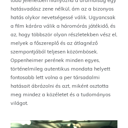
több jelenetben hiányozna a drámaiság egy
hatásvadász zene nélkül, ám az a bizonyos
hatás olykor nevetségessé válik. Ugyancsak
a film kárára válik a háromórás játékidő, és
az, hogy többször olyan részletekben vész el,
melyek a főszereplő és az átlagnéző
szempontjából teljesen közömbösek.
Oppenheimer perének minden egyes,
történelmileg autentikus mondata helyett
fontosabb lett volna a per társadalmi
hatásait ábrázolni és azt, miként osztotta
meg mindez a közéletet és a tudományos
világot.