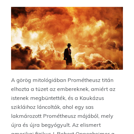
A görög mitológiában Prométheusz titán
elhozta a tüzet az embereknek, amiért az
istenek megbüntették, és a Kaukázus
szikláihoz láncolták, ahol egy sas
lakmározott Prométheusz májából, mely
újra és újra begyógyult. Az elismert
amerikai fizikus J. Robert Oppenheimer a