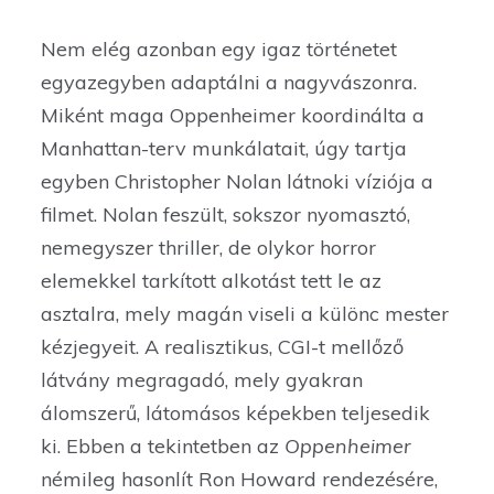
Nem elég azonban egy igaz történetet
egyazegyben adaptálni a nagyvászonra.
Miként maga Oppenheimer koordinálta a
Manhattan-terv munkálatait, úgy tartja
egyben Christopher Nolan látnoki víziója a
filmet. Nolan feszült, sokszor nyomasztó,
nemegyszer thriller, de olykor horror
elemekkel tarkított alkotást tett le az
asztalra, mely magán viseli a különc mester
kézjegyeit. A realisztikus, CGI-t mellőző
látvány megragadó, mely gyakran
álomszerű, látomásos képekben teljesedik
ki. Ebben a tekintetben az
Oppenheimer
némileg hasonlít Ron Howard rendezésére,