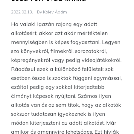
2022.02.13.
By
Kolev Ádám
Ha valaki igazán rajong egy adott
alkotásért, akkor azt akár mértéktelen
mennyiségben is képes fogyasztani. Legyen
szó könyvekről, filmekről, sorozatokról,
képregényekről vagy pedig videojátékokról.
Ráadásul ezek a különböző felületek sok
esetben össze is szoktak függeni egymással,
ezáltal pedig egy sokkal kiterjedtebb
élményt képesek nyújtani. Számos ilyen
alkotás van és az sem titok, hogy az alkotók
sokszor tudatosan igyekeznek is ilyen
módon kiterjeszteni az adott alkotást. Már
amikor és amennyire lehetséges. Ezt hívják