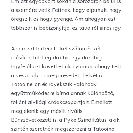
Emiatt egyébként sokan a sorozaton belül is
a szemére vetik Fettnek, hogy elpuhult, hogy
öregszik és hogy gyenge. Ám ahogyan ezt
többször is bebizonyítja, ez távolról sincs így.
A sorozat története két szálon és két
idősíkon fut. Legalábbis egy darabig.
Egyfelől azt követhetjük nyomon, ahogy Fett
átveszi Jabba megüresedett helyét a
Tatooine-on és igyekszik valahogy
együttműködésre bírna annak különböző,
főként alvilági érdekcsoportjait. Emellett
megjelenik egy másik rivális
Bűnszövetkezett is, a Pyke Szindikátus, akik
szintén szeretnék megszerezni a Tatooine