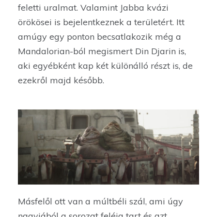
feletti uralmat. Valamint Jabba kvázi
örökösei is bejelentkeznek a területért. Itt
amúgy egy ponton becsatlakozik még a
Mandalorian-ból megismert Din Djarin is,
aki egyébként kap két különálló részt is, de
ezekről majd később.
Másfelől ott van a múltbéli szál, ami úgy
nagyjából a sorozat feléig tart és azt