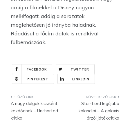
amíg a filmekkel a Disney nagyon
melléfogott, addig a sorozatok
meglehetősen jó irányba haladnak.
Ráadásul a főcím dalok is rendkívül
fülbemászóak.
FACEBOOK
TWITTER
PINTEREST
LINKEDIN
Bejegyzés
A nagy dolgok kicsiként
Star-Lord legújabb
navigáció
kezdődnek – Uncharted
kalandjai – A galaxis
kritika
őrzői játékkritika