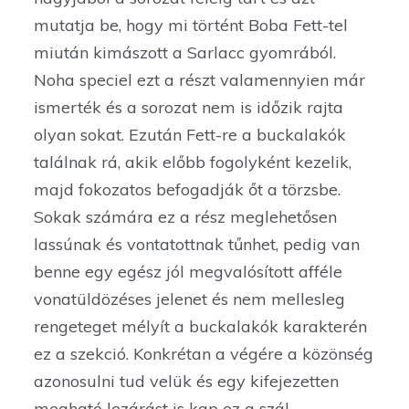
mutatja be, hogy mi történt Boba Fett-tel
miután kimászott a Sarlacc gyomrából.
Noha speciel ezt a részt valamennyien már
ismerték és a sorozat nem is időzik rajta
olyan sokat. Ezután Fett-re a buckalakók
találnak rá, akik előbb fogolyként kezelik,
majd fokozatos befogadják őt a törzsbe.
Sokak számára ez a rész meglehetősen
lassúnak és vontatottnak tűnhet, pedig van
benne egy egész jól megvalósított afféle
vonatüldözéses jelenet és nem mellesleg
rengeteget mélyít a buckalakók karakterén
ez a szekció. Konkrétan a végére a közönség
azonosulni tud velük és egy kifejezetten
megható lezárást is kap ez a szál.