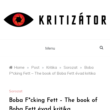
Skip
to
content
Menu
Home
»
Post
»
Kritika
»
Sorozat
»
Boba
F*cking Fett – The book of Boba Fett évad kritika
Sorozat
Boba F*cking Fett – The book of
Boba Fett évad kritika