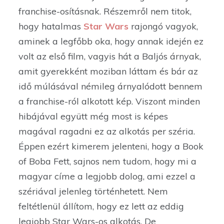
franchise-osításnak. Részemről nem titok,
hogy hatalmas
Star Wars
rajongó vagyok,
aminek a legfőbb oka, hogy annak idején ez
volt az első film, vagyis hát a Baljós árnyak,
amit gyerekként moziban láttam és bár az
idő múlásával némileg árnyalódott bennem
a franchise-ról alkotott kép. Viszont minden
hibájával együtt még most is képes
magával ragadni ez az alkotás per széria.
Éppen ezért kimerem jelenteni, hogy a Book
of Boba Fett, sajnos nem tudom, hogy mi a
magyar címe a legjobb dolog, ami ezzel a
szériával jelenleg történhetett. Nem
feltétlenül állítom, hogy ez lett az eddig
legjobb Star Wars-os alkotás. De