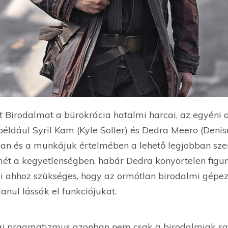
 Birodalmat a bürokrácia hatalmi harcai, az egyéni am
például Syril Kam (Kyle Soller) és Dedra Meero (Deni
an és a munkájuk értelmében a lehető legjobban szer
mét a kegyetlenségben, habár Dedra könyörtelen figur
 ahhoz szükséges, hogy az ormótlan birodalmi gépez
anul lássák el funkciójukat.
kai pragmatizmus azonban nem csak a birodalmiak saj