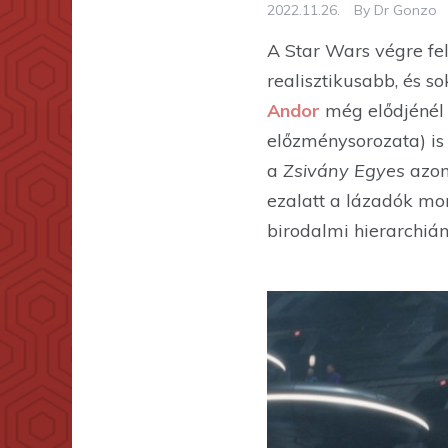
2022.11.26.
By
Dr Gonzo
A Star Wars végre fel
realisztikusabb, és s
Andor
még elődjénél 
előzménysorozata) is
a
Zsivány
Egyes
azon
ezalatt a lázadók mo
birodalmi hierarchián