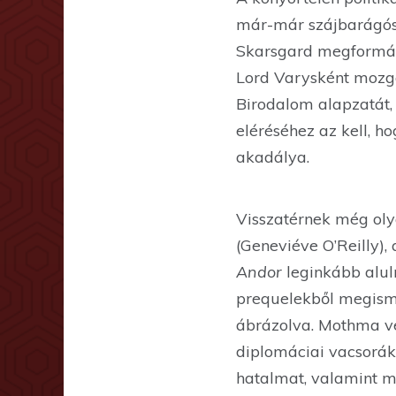
már-már szájbarágósa
Skarsgard megformálá
Lord Varysként mozga
Birodalom alapzatát,
eléréséhez az kell, 
akadálya.
Visszatérnek még ol
(Geneviéve O’Reilly),
Andor
leginkább alul
prequelekből megisme
ábrázolva. Mothma vé
diplomáciai vacsoráko
hatalmat, valamint m