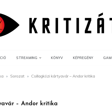
CIÓ
STREAMING
KÖNYV
KÉPREGÉNY
GAM
ika
»
Sorozat
»
Csillagközi kártyavár – Andor kritika
yavár – Andor kritika