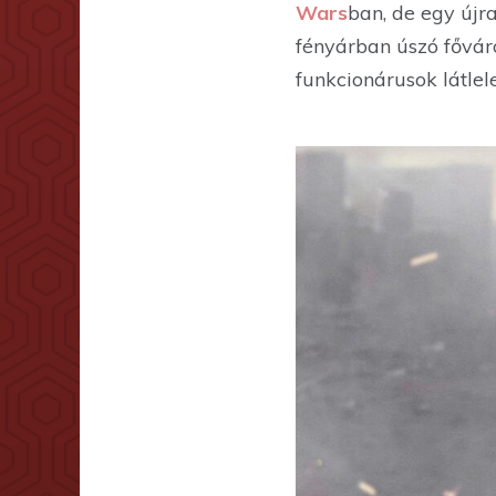
Wars
ban, de egy újr
fényárban úszó főváro
funkcionárusok látlel