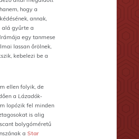
 hanem, hogy a
lkédésének, annak,
 alá gyűrte a
g drámája egy tanmese
lmai lassan őrölnek,
szik, kebelezi be a
 ellen folyik, de
ődően a
Lázadók
-
em lopózik fel minden
tagosokat is alig
ruscant bolygóméretű
ánszának a
Star