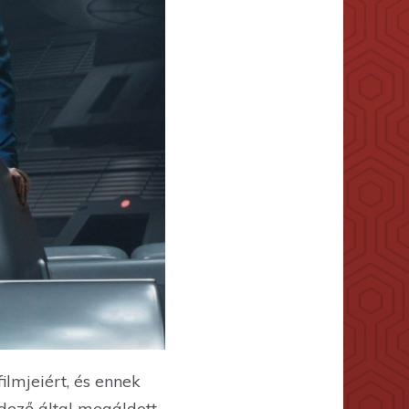
lmjeiért, és ennek
dező által megáldott