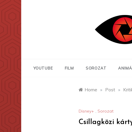
Skip
to
content
YOUTUBE
FILM
SOROZAT
ANIMÁ
Home
»
Post
»
Krit
Disney+
,
Sorozat
Csillagközi kárt