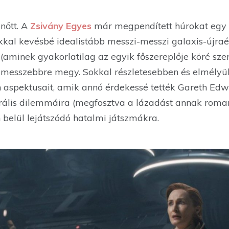
nőtt. A
Zsivány Egyes
már megpendített húrokat egy 
okkal kevésbé idealistább messzi-messzi galaxis-újra
(aminek gyakorlatilag az egyik főszereplője köré sz
 messzebbre megy. Sokkal részletesebben és elmély
 aspektusait, amik annó érdekessé tették Gareth Edwa
rális dilemmáira (megfosztva a lázadást annak romant
 belül lejátszódó hatalmi játszmákra.