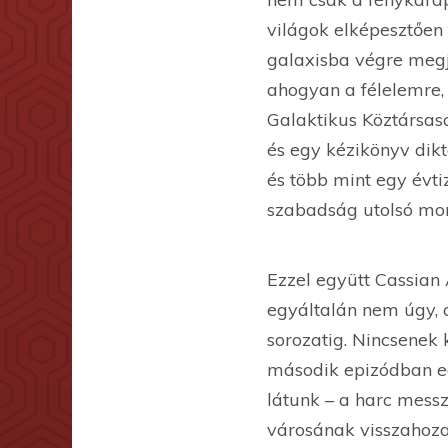
világok elképesztően
galaxisba végre megj
ahogyan a félelemre,
Galaktikus Köztársas
és egy kézikönyv dik
és több mint egy évti
szabadság utolsó morz
Ezzel együtt Cassian 
egyáltalán nem úgy, 
sorozatig. Nincsenek
második epizódban egy
látunk – a harc messz
városának visszahoz