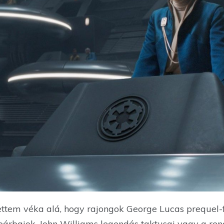
tem véka alá, hogy rajongok George Lucas prequel-fi
árbajok, John Williams legendás taktusai vagy a ren