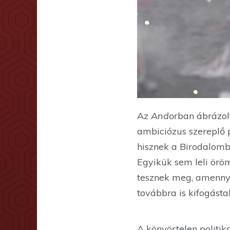
Az
Andor
ban ábrázolt
ambiciózus szereplő 
hisznek a Birodalomb
Egyikük sem leli örö
tesznek meg, amennyi
továbbra is kifogástal
A könyörtelen politi