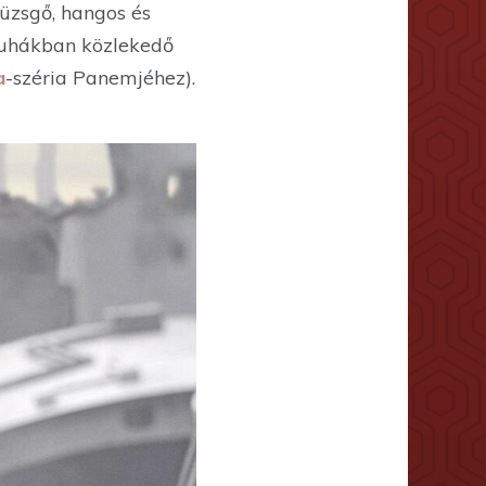
yüzsgő, hangos és
nruhákban közlekedő
a
-széria Panemjéhez).