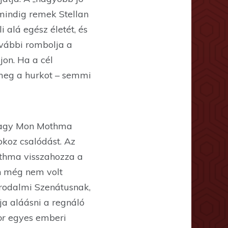
mindig remek Stellan
alá egész életét, és
ovábbi rombolja a
on. Ha a cél
 meg a hurkot – semmi
 vagy Mon Mothma
okoz csalódást. Az
othma visszahozza a
n még nem volt
irodalmi Szenátusnak,
ja aláásni a regnáló
or
egyes emberi