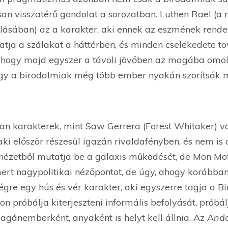
n visszatérő gondolat a sorozatban. Luthen Rael (a 
sában) az a karakter, aki ennek az eszmének rendeli 
tja a szálakat a háttérben, és minden cselekedete t
 hogy majd egyszer a távoli jövőben az magába omolj
hogy a birodalmiak még több ember nyakán szorítsák
yan karakterek, mint Saw Gerrera (Forest Whitaker)
 aki először részesül igazán rivaldafényben, és nem is 
nézetből mutatja be a galaxis működését, de Mon M
rt nagypolitikai nézőpontot, de úgy, ahogy korábba
gre egy hús és vér karakter, aki egyszerre tagja a B
n próbálja kiterjeszteni informális befolyását, próbál
agánemberként, anyaként is helyt kell állnia. Az
And