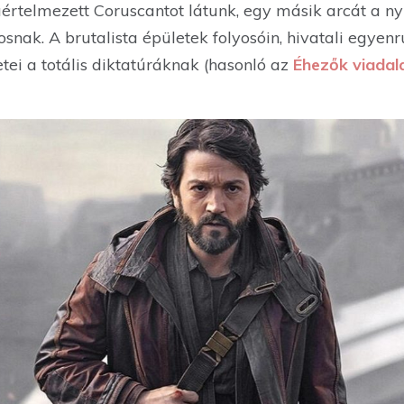
aértelmezett Coruscantot látunk, egy másik arcát a n
snak. A brutalista épületek folyosóin, hivatali egye
etei a totális diktatúráknak (hasonló az
Éhezők viadal