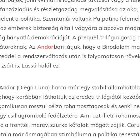
 fanzáziadús és részletgazdag megvalósítása az oka,
elent a politika. Szemtanúi voltunk Palpatine feleme
 az emberek biztonság általi vágyára alapozva maga
ág hanyatló demokráciáját. A prequel-trilógia görö
tátoroknak. Az
Andor
ban látjuk, hogy a Birodalom ma
zeddel a rendszerváltozás után is folyamatosan növek
sáit is. Lassú halál ez.
Andor (Diego Luna) harca már egy stabil államhatalom
ahogy korábban láthattuk az eredeti trilógiától kezd
 komikusan rosszul célző rohamosztagosok és senki n
 csillagromboló fedélzetére. Ami azt illeti, rohamosz
e a fronttól, merev, szürke kőfalak mögött zajlik. Co
atala már önmagában szimbóluma a politika renesz