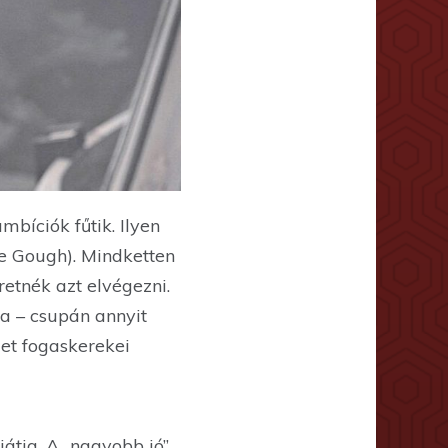
bíciók fűtik. Ilyen
se Gough). Mindketten
etnék azt elvégezni.
a – csupán annyit
et fogaskerekei
átja. A „nagyobb jó”