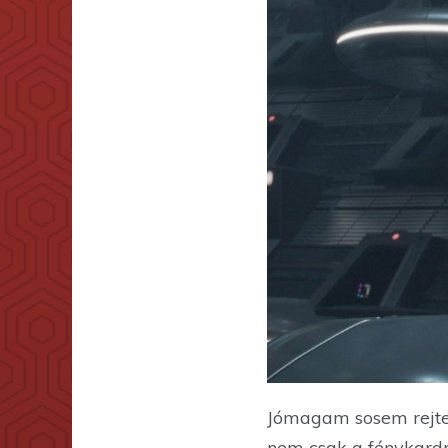
Jómagam sosem rejtet
nem csak a fénykardp