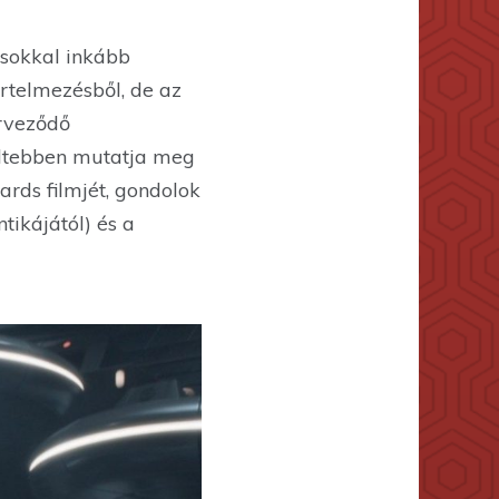
sokkal inkább
értelmezésből, de az
erveződő
ültebben mutatja meg
rds filmjét, gondolok
ikájától) és a