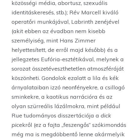
közösségi média, abortusz, szexuális
identitáskeresés, stb.); Rév Marcell kiváló
operatőri munkájával, Labrinth zenéjével
(akit ebben az évadban nem kisebb
személyiség, mint Hans Zimmer
helyettesített, de erről majd később) és a
jellegzetes Eufória-esztétikával, melynek a
sorozat összetéveszthetetlen atmoszféráját
köszönheti. Gondolok ezalatt a lila és kék
árnyalataiban izzó neonfényekre, a csillogó
sminkekre, a kaotikus narrációra és az
olyan szürreális lázálmokra, mint például
Rue tudományos disszertációja a
dick
pic
ekről (ez a fajta „feszengős” szókimondás
még ma is megdöbbentő lenne akármelyik