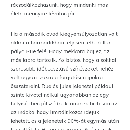
rácsodálkozhazunk, hogy mindenki más
élete mennyire tévúton jár.
Ha a második évad kiegyensúlyozatlan volt,
akkor a harmadikban teljesen felborult a
pálya Rue felé. Hogy mekkora baj ez, az
más lapra tartozik. Az biztos, hogy a sokkal
szorosabb időbeosztású színészeket nehéz
volt ugyanazokra a forgatási napokra
összeterelni. Rue és Jules jelenetei például
szinte kivétel nélkül ugyanabban az egy
helyiségben játszódnak, aminek biztosan az
az indoka, hogy limitált közös idejük
lehetett, és a jeleneteik 90%-át egymás után
forgatták le. Ha van a harmadik évadnak