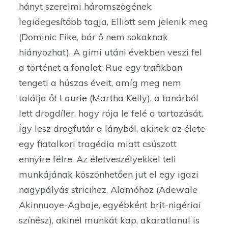
hányt szerelmi háromszögének
legidegesítőbb tagja, Elliott sem jelenik meg
(Dominic Fike, bár ő nem sokaknak
hiányozhat). A gimi utáni években veszi fel
a történet a fonalat: Rue egy trafikban
tengeti a húszas éveit, amíg meg nem
találja őt Laurie (Martha Kelly), a tanárból
lett drogdíler, hogy rója le felé a tartozását.
Így lesz drogfutár a lányból, akinek az élete
egy fiatalkori tragédia miatt csúszott
ennyire félre. Az életveszélyekkel teli
munkájának köszönhetően jut el egy igazi
nagypályás stricihez, Alamóhoz (Adewale
Akinnuoye-Agbaje, egyébként brit-nigériai
színész), akinél munkát kap, akaratlanul is