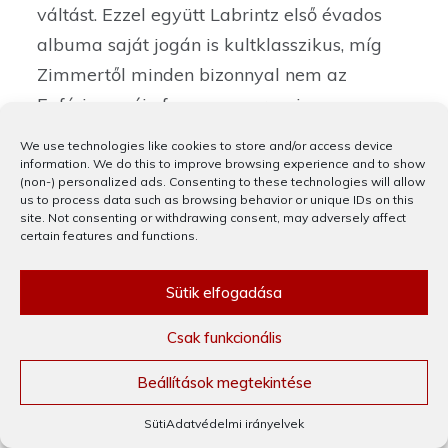
váltást. Ezzel együtt Labrintz első évados
albuma saját jogán is kultklasszikus, míg
Zimmertől minden bizonnyal nem az
Eufória zenéje fog megmarasni az
utókornak.
We use technologies like cookies to store and/or access device
information. We do this to improve browsing experience and to show
(non-) personalized ads. Consenting to these technologies will allow
us to process data such as browsing behavior or unique IDs on this
Az első évad a lilás-kékes színárnyalataival,
site. Not consenting or withdrawing consent, may adversely affect
álomszerű beállításával olyan hangulatot
certain features and functions.
teremtett, mint egy jó
high
felfelé ívelő
Sütik elfogadása
szakasza. Gondtalan, felhőtlen lebegés,
mikor a következmények, a mély rézések
Csak funkcionális
még nincsenek az eseményhorizonton. A
Beállítások megtekintése
második évad már a lejövés szakasza,
a buli
hajnali háromkor
. Kellemetlen, fehér fényár,
Süti
Adatvédelmi irányelvek
izzadás, fejfájás, az élet fájdalma szépen