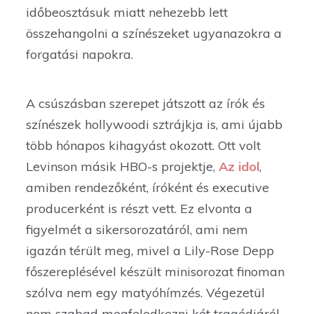
időbeosztásuk miatt nehezebb lett
összehangolni a színészeket ugyanazokra a
forgatási napokra.
A csúszásban szerepet játszott az írók és
színészek hollywoodi sztrájkja is, ami újabb
több hónapos kihagyást okozott. Ott volt
Levinson másik HBO-s projektje,
Az idol
,
amiben rendezőként, íróként és executive
producerként is részt vett. Ez elvonta a
figyelmét a sikersorozatáról, ami nem
igazán térült meg, mivel a Lily-Rose Depp
főszereplésével készült minisorozat finoman
szólva nem egy matyóhímzés. Végezetül
nem szabad megfeledkezni két tragédiáról