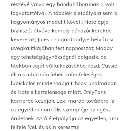
részévé válva egy bandaháborúnak a volt
fogvatartóival. A többiek életpályája sem a
hagyományos modellt követi: Nate apja
bizniszét átvéve komoly bűnözői körökbe
keveredik; Jules a sugardaddyje belvárosi
üvegkalitkájában fest naphosszat; Maddy
egy tehetségügynökségnél dolgozik, de
titokban saját vállalkozásokba kezd; Cassie
éli a szuburbán fehér trófeafeleségek
lubickolós mindennapjait, hogy unalmában
és Nate sikertelensége miatt, OnlyFans
karrierbe kezdjen. Lexi marad továbbra is
az egyetlen
normális
szereplője az egész
őrületnek. Az ő életpályája az egyetlen, ami
felfelé ível, és akin keresztül