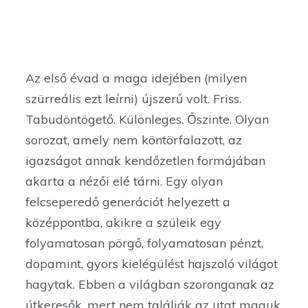
Az első évad a maga idejében (milyen
szürreális ezt leírni) újszerű volt. Friss.
Tabudöntögető. Különleges. Őszinte. Olyan
sorozat, amely nem köntörfalazott, az
igazságot annak kendőzetlen formájában
akarta a nézői elé tárni. Egy olyan
felcseperedő generációt helyezett a
középpontba, akikre a szüleik egy
folyamatosan pörgő, folyamatosan pénzt,
dopamint, gyors kielégülést hajszoló világot
hagytak. Ebben a világban szoronganak az
útkeresők, mert nem találják az utat maguk