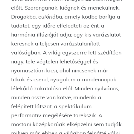
előtt. Szoronganak, kiégnek és menekülnek.
Drogokba,
eufóriába
, amely ködbe borítja a
tudatot, egy időre elfeledteti az ént, a
harmónia illúzióját adja; egy kis varázslatot
keresnek a teljesen varázstalanított
valóságban. A világ egyszerre lett szédítően
nagy, tele végtelen lehetőséggel és
nyomasztóan kicsi, ahol nincsenek már
titkok és csend, nyugalom a mindennapok
lélekőrlő zakatolása elől. Minden nyilvános,
minden össze van kötve, mindenki a
felépített látszat, a spektákulum
performatív megélésére törekszik. A
mostani középkorúak elképzelni sem tudják,
milyen más ebben a világban felnőtté válni