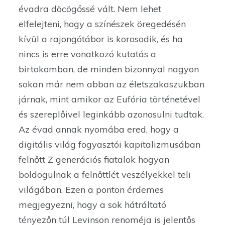
évadra döcögőssé vált. Nem lehet
elfelejteni, hogy a színészek öregedésén
kívül a rajongótábor is korosodik, és ha
nincs is erre vonatkozó kutatás a
birtokomban, de minden bizonnyal nagyon
sokan már nem abban az életszakaszukban
járnak, mint amikor az Eufória történetével
és szereplőivel leginkább azonosulni tudtak.
Az évad annak nyomába ered, hogy a
digitális világ fogyasztói kapitalizmusában
felnőtt Z generációs fiatalok hogyan
boldogulnak a felnőttlét veszélyekkel teli
világában. Ezen a ponton érdemes
megjegyezni, hogy a sok hátráltató
tényezőn túl Levinson renoméja is jelentős