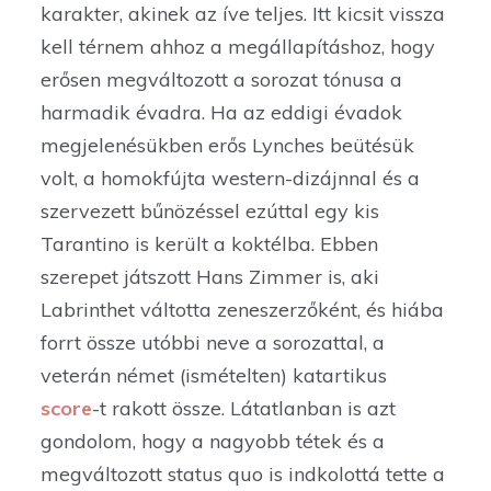
karakter, akinek az íve teljes. Itt kicsit vissza
kell térnem ahhoz a megállapításhoz, hogy
erősen megváltozott a sorozat tónusa a
harmadik évadra. Ha az eddigi évadok
megjelenésükben erős Lynches beütésük
volt, a homokfújta western-dizájnnal és a
szervezett bűnözéssel ezúttal egy kis
Tarantino is került a koktélba. Ebben
szerepet játszott Hans Zimmer is, aki
Labrinthet váltotta zeneszerzőként, és hiába
forrt össze utóbbi neve a sorozattal, a
veterán német (ismételten) katartikus
score
-t rakott össze. Látatlanban is azt
gondolom, hogy a nagyobb tétek és a
megváltozott status quo is indkolottá tette a