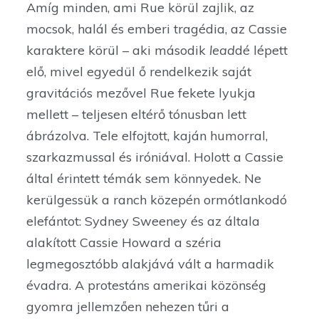
Amíg minden, ami Rue körül zajlik, az
mocsok, halál és emberi tragédia, az Cassie
karaktere körül – aki második
lead
dé lépett
elő, mivel egyedül ő rendelkezik saját
gravitációs mezővel Rue fekete lyukja
mellett – teljesen eltérő tónusban lett
ábrázolva. Tele elfojtott, kaján humorral,
szarkazmussal és iróniával. Holott a Cassie
által érintett témák sem könnyedek. Ne
kerülgessük a ranch közepén ormótlankodó
elefántot: Sydney Sweeney és az általa
alakított Cassie Howard a széria
legmegosztóbb alakjává vált a harmadik
évadra. A protestáns amerikai közönség
gyomra jellemzően nehezen tűri a