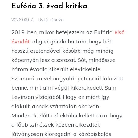
Eufória 3. évad kritika
2026.06.07.
By
Dr Gonzo
2019-ben, mikor befejeztem az Eufória
első
évadát
, aligha gondolhattam, hogy hét
hosszú esztendővel később még mindig
képernyőn lesz a sorozat. Sőt, mindössze
három évadig sikerült elevickélnie.
Szomorú, mivel nagyobb potenciál lakozott
benne, mint ami végül kikerekedett Sam
Levinson víziójából. Hogy ez miért így
alakult, annak számtalan oka van.
Mindenek előtt reflektálni kellett arra, hogy
a főbb színészek közben elkezdtek
látványosan kiöregedni a középiskolás