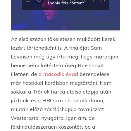
enable this content
Az első szezon tökéletesen működött kerek,
lezárt történetként is. A fináléját Sam
Levinson még úgy írta meg, hogy maradjon
benne némi kétértelműség Rue sorsát
illetően, de a
második évad
berendelése
már hetekkel korábban megtörtént. Nem
sokkal a
Trónok harca
utolsó etapja után
jártunk, és a HBO kapott az alkalmon,
miután előző zászlóshajója tovaúszott
Westerostól nyugatra. Igen ám, de
földindulásszerűen köszöntött be a