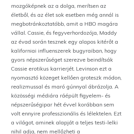
mozgóképnek az a dolga, merítsen az
életből, és az élet sok esetben még annál is
megbotránkoztatóbb, amit a HBO magára
vállal. Cassie, és fegyverhordozója, Maddy
az évad során tesznek egy alapos kitérőt a
kaliforniai influenszerek bugyraiban, hogy
gyors népszerűséget szerezve beindítsák
Cassie erotikus karrierjét. Levinson ezt a
nyomasztó közeget kellően groteszk módon,
realizmussal és maró gúnnyal ábrázolja. A
közösségi médiára ráépült figyelem- és
népszerűségipar hét évvel korábban sem
volt ennyire professzionális és lélektelen. Ezt
a világot, aminek alapját a teljes testi-lelki
nihil adja, nem mellőzheti a