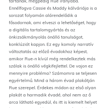
tartanak, mégpedig Rue irányába.
Ennélfogva Cassie és Maddy kálváriája is a
sorozat folyamán alárendelődik a
fősodornak, ami elveszi a lehetőséget, hogy
a digitális tartalomgyártás és az
önkizsákmányolás önálló tanulságot,
konklúziót kapjon. Ez egy komoly narratív
változtatás az előző évadokhoz képest,
amikor Rue-n kívül még rendelkeztek más
szálak is önálló végkifejlettel. De vajon ez
mennyire probléma? Számomra se teljesen
egyértelmű. Mind a három évad plakátján
Rue szerepel. Érdekes módon az első olyan
plakát a harmadik évadé, ahol nem az ő
arca látható egyedül, és itt is kiemelt helyet