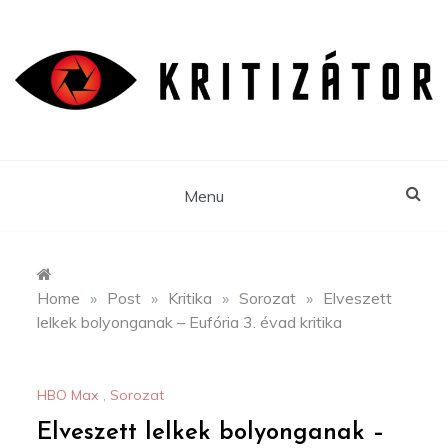
Skip
to
content
Menu
Home
»
Post
»
Kritika
»
Sorozat
»
Elveszett
lelkek bolyonganak – Eufória 3. évad kritika
HBO Max
,
Sorozat
Elveszett lelkek bolyonganak –