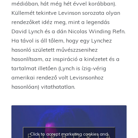
médiában, hát még hét évvel korábban).
Küllemét tekintve Levinson sorozata olyan
rendezőket idéz meg, mint a legendás
David Lynch és a dán Nicolas Winding Refn.
Ha távol is áll tőlem, hogy egy Lynchez
hasonló született művészzsenihez
hasonlítsam, az inspiráció a kinézetet és a
tartalmat illetően (Lynch is ízig-vérig
amerikai rendező volt Levisnsonhoz
hasonlóan) vitathatatlan.
Click to accept marketing cookies and