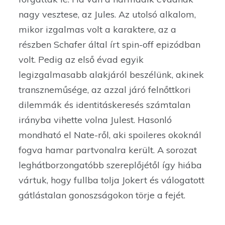
nagy vesztese, az Jules. Az utolsó alkalom,
mikor izgalmas volt a karaktere, az a
részben Schafer által írt spin-off epizódban
volt. Pedig az első évad egyik
legizgalmasabb alakjáról beszélünk, akinek
transzneműsége, az azzal járó felnőttkori
dilemmák és identitáskeresés számtalan
irányba vihette volna Julest. Hasonló
mondható el Nate-ről, aki spoileres okoknál
fogva hamar partvonalra került. A sorozat
leghátborzongatóbb szereplőjétől így hiába
vártuk, hogy fullba tolja Jokert és válogatott
gátlástalan gonoszságokon törje a fejét.