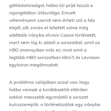
gátlástalanságot, hiába túl prűd hozzá a
rajongótábor ízlésvilága. Emiatt
véleményem szerint nem érheti szó a ház
elejét, sőt, simán el lehetett volna még
sötétebb irányba elvinni Cassie történetét,
mert nem lóg ki abból a sorozatból, amit az
HBO (mennyiben más ez, mint amit a
legtöbb HBO-sorozatban látni?) és Levinson
egykoron megálmodott.
A probléma valójában azzal van, hogy
hiába vannak a korábbiaktól eltérően
sokkal messzebb egymástól a sorozat
kulcsszereplői, a történetszálak egy irányba