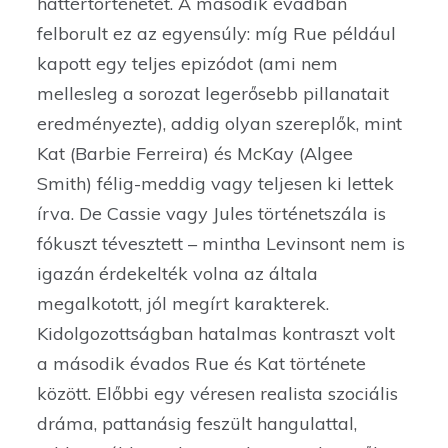
háttértörténetét. A második évadban
felborult ez az egyensúly: míg Rue például
kapott egy teljes epizódot (ami nem
mellesleg a sorozat legerősebb pillanatait
eredményezte), addig olyan szereplők, mint
Kat (Barbie Ferreira) és McKay (Algee
Smith) félig-meddig vagy teljesen ki lettek
írva. De Cassie vagy Jules történetszála is
fókuszt tévesztett – mintha Levinsont nem is
igazán érdekelték volna az általa
megalkotott, jól megírt karakterek.
Kidolgozottságban hatalmas kontraszt volt
a második évados Rue és Kat története
között. Előbbi egy véresen realista szociális
dráma, pattanásig feszült hangulattal,