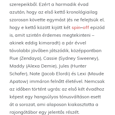
szerepeikből. Ezért a harmadik évad
azután, hogy az első kettő kronológiailag
szorosan követte egymást (és ne felejtsük el,
hogy e kettő között kijött két
spin
–
off
epizód
is, amit szintén érdemes megtekinteni –
akinek eddig kimaradt) a pár évvel
távolabbi jövőben játszódik, középpontban
Rue (Zendaya), Cassie (Sydney Sweeney),
Maddy (Alexa Demie), Jules (Hunter
Schafer), Nate (Jacob Elordi) és Lexi (Maude
Apatow) immáron felnőtt életével. Nemcsak
az időben történt ugrás: az első két évadhoz
képest egy hangsúlyos tónusváltáson esett
át a sorozat, ami alaposan kiakasztotta a
rajongótábor egy jelentős részét.