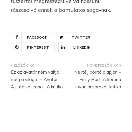
fűszertől megrészegülve válhassunk
részeseivé ennek a bámulatos saga-nak.
FACEBOOK
TWITTER
PINTEREST
LINKEDIN
Bejegyzés
Ez az avatár nem váltja
Ne ítélj borító alapján –
navigáció
meg a világot – Avatar:
Emily Hart: A korona
Az utolsó léghajlító kritika
lovagjai sorozat kritika