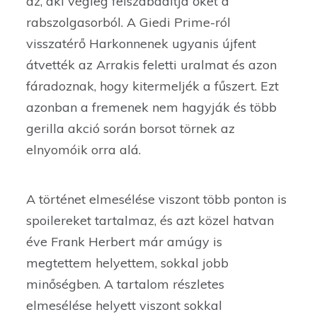
az, aki végleg felszabadítja őket a
rabszolgasorból. A Giedi Prime-ról
visszatérő Harkonnenek ugyanis újfent
átvették az Arrakis feletti uralmat és azon
fáradoznak, hogy kitermeljék a fűszert. Ezt
azonban a fremenek nem hagyják és több
gerilla akció során borsot törnek az
elnyomóik orra alá.
A történet elmesélése viszont több ponton is
spoilereket tartalmaz, és azt közel hatvan
éve Frank Herbert már amúgy is
megtettem helyettem, sokkal jobb
minőségben. A tartalom részletes
elmesélése helyett viszont sokkal