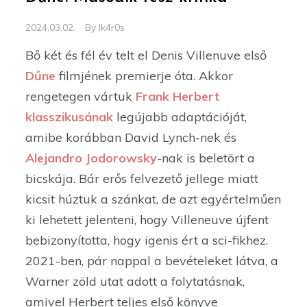
2024.03.02.
By
Ik4r0s
Bő két és fél év telt el Denis Villenuve első
Dűne
filmjének premierje óta. Akkor
rengetegen vártuk
Frank Herbert
klasszikusának
legújabb adaptációját,
amibe korábban David Lynch-nek és
Alejandro Jodorowsky
-nak is beletört a
bicskája. Bár erős felvezető jellege miatt
kicsit húztuk a szánkat, de azt egyértelműen
ki lehetett jelenteni, hogy Villeneuve újfent
bebizonyította, hogy igenis ért a sci-fikhez.
2021-ben, pár nappal a bevételeket látva, a
Warner zöld utat adott a folytatásnak,
amivel Herbert teljes első könyve