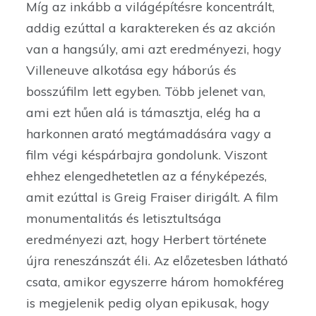
Míg az inkább a világépítésre koncentrált,
addig ezúttal a karaktereken és az akción
van a hangsúly, ami azt eredményezi, hogy
Villeneuve alkotása egy háborús és
bosszúfilm lett egyben. Több jelenet van,
ami ezt hűen alá is támasztja, elég ha a
harkonnen arató megtámadására vagy a
film végi késpárbajra gondolunk. Viszont
ehhez elengedhetetlen az a fényképezés,
amit ezúttal is Greig Fraiser dirigált. A film
monumentalitás és letisztultsága
eredményezi azt, hogy Herbert története
újra reneszánszát éli. Az előzetesben látható
csata, amikor egyszerre három homokféreg
is megjelenik pedig olyan epikusak, hogy