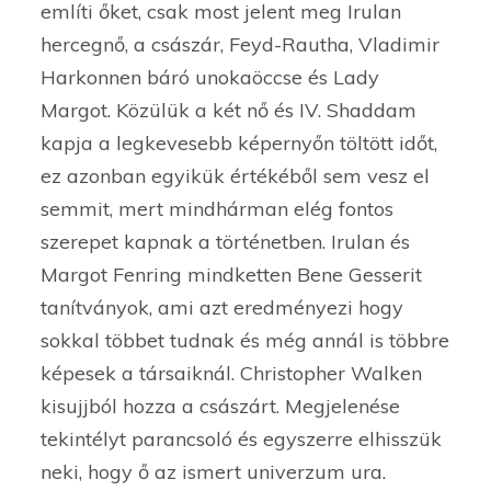
említi őket, csak most jelent meg Irulan
hercegnő, a császár, Feyd-Rautha, Vladimir
Harkonnen báró unokaöccse és Lady
Margot. Közülük a két nő és IV. Shaddam
kapja a legkevesebb képernyőn töltött időt,
ez azonban egyikük értékéből sem vesz el
semmit, mert mindhárman elég fontos
szerepet kapnak a történetben. Irulan és
Margot Fenring mindketten Bene Gesserit
tanítványok, ami azt eredményezi hogy
sokkal többet tudnak és még annál is többre
képesek a társaiknál. Christopher Walken
kisujjból hozza a császárt. Megjelenése
tekintélyt parancsoló és egyszerre elhisszük
neki, hogy ő az ismert univerzum ura.