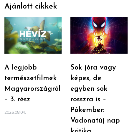
Ajánlott cikkek
A legjobb
Sok jóra vagy
természetfilmek
képes, de
Magyarországról
egyben sok
– 3. rész
rosszra is –
Pókember:
2026.08.04.
Vadonatúj nap
kritika