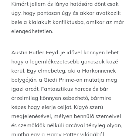
Kimért jellem és lánya hatására dönt csak
úgy, hogy pontosan úgy és akkor avatkozik
bele a kialakult konfliktusba, amikor az már
elengedhetetlen.
Austin Butler Feyd-je idővel könnyen lehet,
hogy a legemlékezetesebb gonoszok közé
kerül. Egy elmebeteg, aki a Harkonnenek
bolygóján, a Giedi Prime-on mutatja meg
igazi arcát. Fantasztikus harcos és bár
érzelmileg könnyen sebezhető, bármire
képes hogy elérje célját. Kígyó szerű
megjelenésével, mélyen bennülő szemeivel
és szemöldök nélküli arcával tényleg olyan,
mintha egy a Harry Potter világából