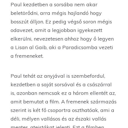
Paul kezdetben a sorsába nem akar
beletörődni, arra mégis hajlandó hogy
bosszút álljon. Ez pedig végső soron mégis
odavezet, amit a legjobban igyekezett
elkerülni, nevezetesen ahhoz hogy ő legyen
a Lisan al Gaib, aki a Paradicsomba vezeti
a fremeneket.
Paul tehát az anyjával is szembefordul,
kezdetben a saját sorsával és a császárral
is, azonban nemcsak ez a három ellentét az,
amit bemutat a film. A fremenek származás
szerint is két fő csoportra oszthatóak, ami a
déli, mélyen vallásos és az északi vallás
mentes, ateistákat jelenti. Ezt a filmben