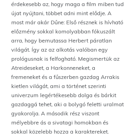
érdekesebb az, hogy maga a film miben tud
újat nyújtani, többet adni mint elődje. A
most már akár Dűne: Első résznek is hívható
előzmény sokkal komolyabban fókuszált
arra, hogy bemutassa Herbert páratlan
világát. Így az az alkotás valóban egy
prológusnak is felfogható. Megismertük az
Atreideseket, a Harkonneneket, a
fremeneket és a fűszerben gazdag Arrakis
kietlen világát, ami a történet szerinti
univerzum legértékesebb dolga és bárkit
gazdaggá tehet, aki a bolygó feletti uralmat
gyakorolja. A második rész viszont
mélyebbre ás a sivatagi homokban és
sokkal közelebb hozza a karaktereket.