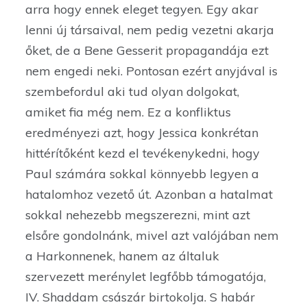
arra hogy ennek eleget tegyen. Egy akar
lenni új társaival, nem pedig vezetni akarja
őket, de a Bene Gesserit propagandája ezt
nem engedi neki. Pontosan ezért anyjával is
szembefordul aki tud olyan dolgokat,
amiket fia még nem. Ez a konfliktus
eredményezi azt, hogy Jessica konkrétan
hittérítőként kezd el tevékenykedni, hogy
Paul számára sokkal könnyebb legyen a
hatalomhoz vezető út. Azonban a hatalmat
sokkal nehezebb megszerezni, mint azt
elsőre gondolnánk, mivel azt valójában nem
a Harkonnenek, hanem az általuk
szervezett merénylet legfőbb támogatója,
IV. Shaddam császár birtokolja. S habár