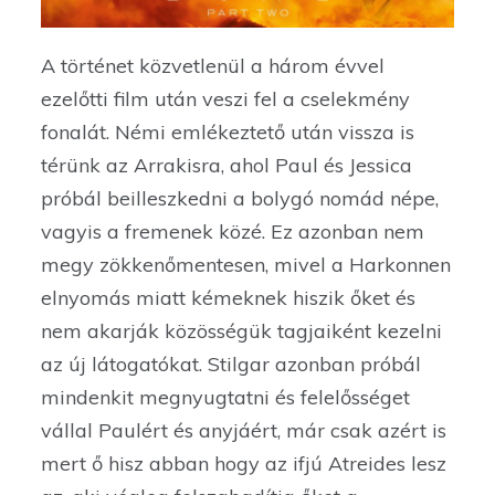
A történet közvetlenül a három évvel
ezelőtti film után veszi fel a cselekmény
fonalát. Némi emlékeztető után vissza is
térünk az Arrakisra, ahol Paul és Jessica
próbál beilleszkedni a bolygó nomád népe,
vagyis a fremenek közé. Ez azonban nem
megy zökkenőmentesen, mivel a Harkonnen
elnyomás miatt kémeknek hiszik őket és
nem akarják közösségük tagjaiként kezelni
az új látogatókat. Stilgar azonban próbál
mindenkit megnyugtatni és felelősséget
vállal Paulért és anyjáért, már csak azért is
mert ő hisz abban hogy az ifjú Atreides lesz