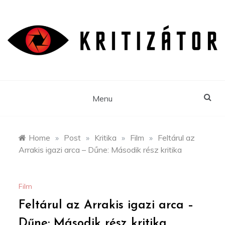
Skip
to
content
Menu
Home
»
Post
»
Kritika
»
Film
»
Feltárul az
Arrakis igazi arca – Dűne: Második rész kritika
Film
Feltárul az Arrakis igazi arca –
Dűne: Második rész kritika