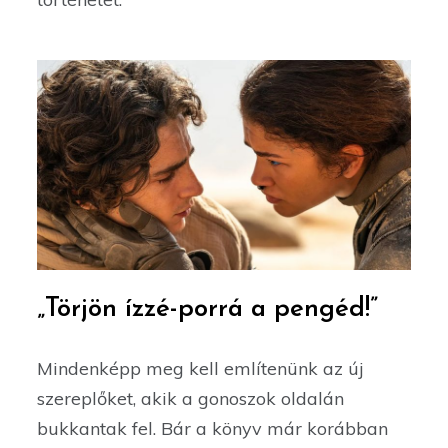
„Törjön ízzé-porrá a pengéd!”
Mindenképp meg kell említenünk az új
szereplőket, akik a gonoszok oldalán
bukkantak fel. Bár a könyv már korábban