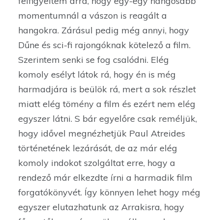
felfigyeltem arra, hogy egy-egy hangosabb
momentumnál a vászon is reagált a
hangokra. Zárásul pedig még annyi, hogy
Dűne és sci-fi rajongóknak kötelező a film.
Szerintem senki se fog csalódni. Elég
komoly esélyt látok rá, hogy én is még
harmadjára is beülök rá, mert a sok részlet
miatt elég tömény a film és ezért nem elég
egyszer látni. S bár egyelőre csak reméljük,
hogy idővel megnézhetjük Paul Atreides
történetének lezárását, de az már elég
komoly indokot szolgáltat erre, hogy a
rendező már elkezdte írni a harmadik film
forgatókönyvét. Így könnyen lehet hogy még
egyszer elutazhatunk az Arrakisra, hogy