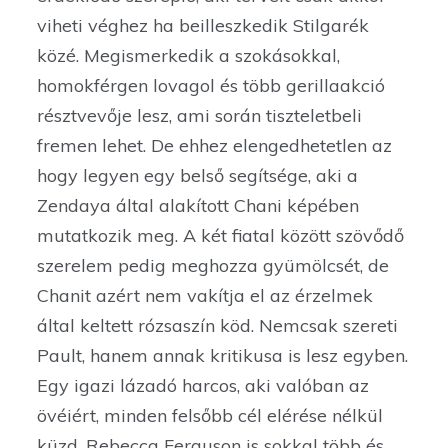
viheti véghez ha beilleszkedik Stilgarék
közé. Megismerkedik a szokásokkal,
homokférgen lovagol és több gerillaakció
résztvevője lesz, ami során tiszteletbeli
fremen lehet. De ehhez elengedhetetlen az
hogy legyen egy belső segítsége, aki a
Zendaya által alakított Chani képében
mutatkozik meg. A két fiatal között szövődő
szerelem pedig meghozza gyümölcsét, de
Chanit azért nem vakítja el az érzelmek
által keltett rózsaszín köd. Nemcsak szereti
Pault, hanem annak kritikusa is lesz egyben.
Egy igazi lázadó harcos, aki valóban az
övéiért, minden felsőbb cél elérése nélkül
küzd. Rebecca Ferguson is sokkal több és