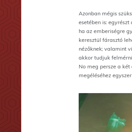
Azonban mégis szüks
esetében is: egyrészt
ha az emberiségre gy
keresztül fárasztó l
nézőknek; valamint vi
akkor tudjuk felmérn
No meg persze a két cs
megéléséhez egyszer