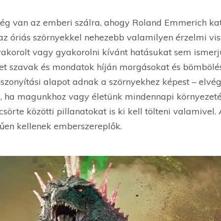
ég van az emberi szálra, ahogy Roland Emmerich kat
 az óriás szörnyekkel nehezebb valamilyen érzelmi visz
akorolt vagy gyakorolni kívánt hatásukat sem ismerjü
ehet szavak és mondatok híján morgásokat és bömbölé
szonyítási alapot adnak a szörnyekhez képest – elvég
i, ha magunkhoz vagy életünk mindennapi környezeté
örte közötti pillanatokat is ki kell tölteni valamivel
űen kellenek emberszereplők.