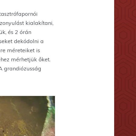
asztrófapornói
onyulást kialakítani,
k, és 2 órán
seket dekódolni a
re méreteiket is
hez mérhetjük őket.
. A grandiózusság