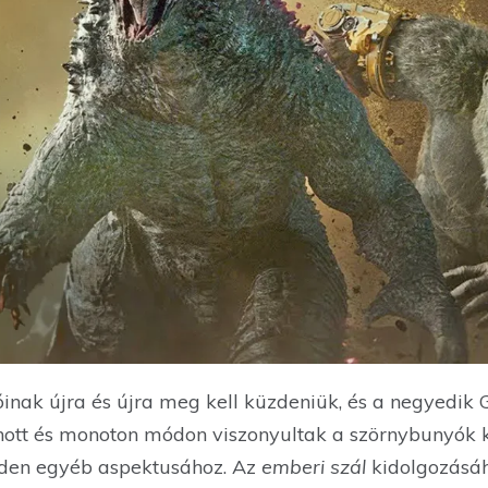
róinak újra és újra meg kell küzdeniük, és a negyedik 
ott és monoton módon viszonyultak a szörnybunyók k
den egyéb aspektusához. Az
emberi szál
kidolgozásáh