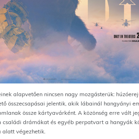
einek alapvetően nincsen nagy mozgásterük: húzóere
tő összecsapásai jelentik, akik lábainál hangyányi 
omlanak össze kártyavárként. A közönség erre vált je
m családi drámákat és egyéb perpatvart a hangyák köz
 alatt végezhetik.