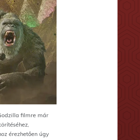
Godzilla filmre már
örítéséhez,
oz érezhetően úgy