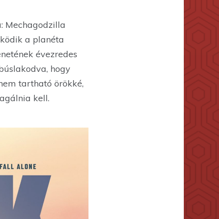
a: Mechagodzilla
űködik a planéta
ténetének évezredes
 búslakodva, hogy
nem tartható örökké,
gálnia kell.