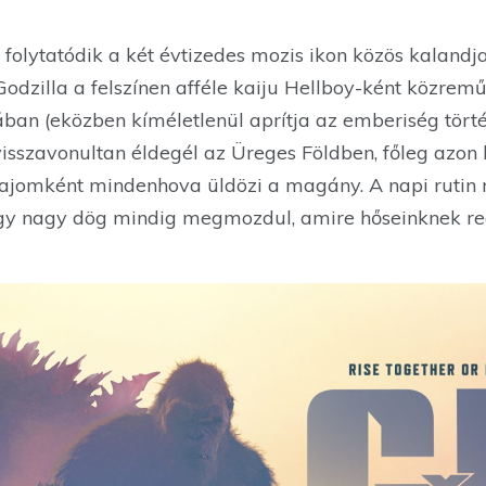
folytatódik a két évtizedes mozis ikon közös kalandj
odzilla a felszínen afféle kaiju Hellboy-ként közrem
ában (eközben kíméletlenül aprítja az emberiség tör
visszavonultan éldegél az Üreges Földben, főleg azon
jomként mindenhova üldözi a magány. A napi rutin 
y nagy dög mindig megmozdul, amire hőseinknek rea