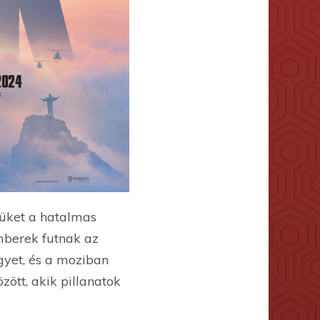
jüket a hatalmas
emberek futnak az
gyet, és a moziban
ött, akik pillanatok