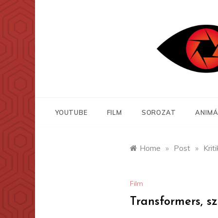
Skip
to
content
YOUTUBE
FILM
SOROZAT
ANIMÁ
Home
»
Post
»
Krit
Film
Transformers, sz