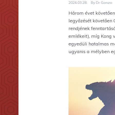
2024.03.28.
By
Dr Gonzo
Három évet követően 
legyőzését követően G
rendjének fenntartás
emlékeit), míg Kong 
egyedüli hatalmas ma
ugyanis a mélyben eg