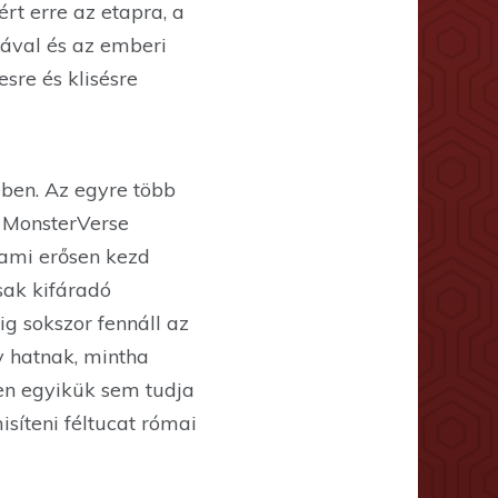
rt erre az etapra, a
jával és az emberi
esre és klisésre
ében. Az egyre több
a MonsterVerse
 ami erősen kezd
sak kifáradó
g sokszor fennáll az
y hatnak, mintha
n egyikük sem tudja
síteni féltucat római