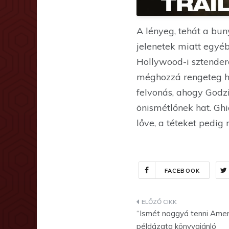
A lényeg, tehát a buny
jelenetek miatt egyéb
Hollywood-i sztender
méghozzá rengeteg he
felvonás, ahogy Godzi
önismétlőnek hat. Ghi
lőve, a téteket pedig
FACEBOOK
Bejegyzés
“Ismét naggyá tenni Amer
navigáció
példázata könyvajánló