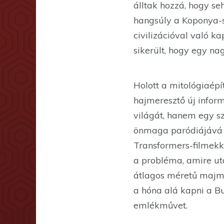
álltak hozzá, hogy se
hangsúly a Koponya-s
civilizációval való ka
sikerült, hogy egy na
Holott a mitológiaépí
hajmeresztő új inform
világát, hanem egy sz
önmaga paródiájává v
Transformers-filmekke
a probléma, amire ut
átlagos méretű majm
a hóna alá kapni a B
emlékművet.