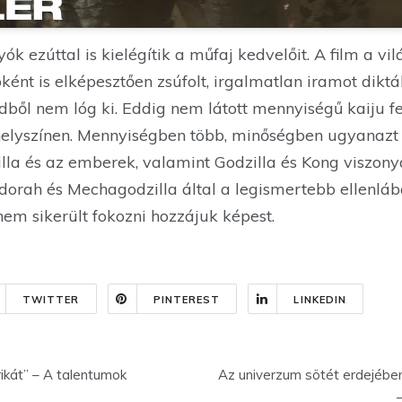
ók ezúttal is kielégítik a műfaj kedvelőit. A film a vil
ként is elképesztően zsúfolt, irgalmatlan iramot diktá
dből nem lóg ki. Eddig nem látott mennyiségű kaiju 
lyszínen. Mennyiségben több, minőségben ugyanazt 
lla és az emberek, valamint Godzilla és Kong viszony
dorah és Mechagodzilla által a legismertebb ellenláb
 nem sikerült fokozni hozzájuk képest.
TWITTER
PINTEREST
LINKEDIN
ikát” – A talentumok
Az univerzum sötét erdejébe