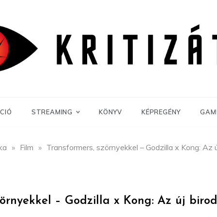
CIÓ
STREAMING
KÖNYV
KÉPREGÉNY
GAM
ika
»
Film
»
Transformers, szörnyekkel – Godzilla x Kong: Az új
örnyekkel – Godzilla x Kong: Az új biro