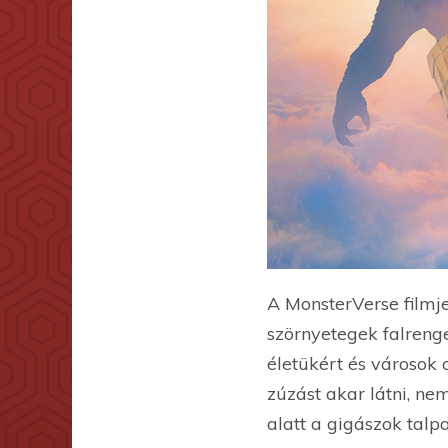
A MonsterVerse filmj
szörnyetegek falrenge
életükért és városok 
zúzást akar látni, ne
alatt a gigászok talpa