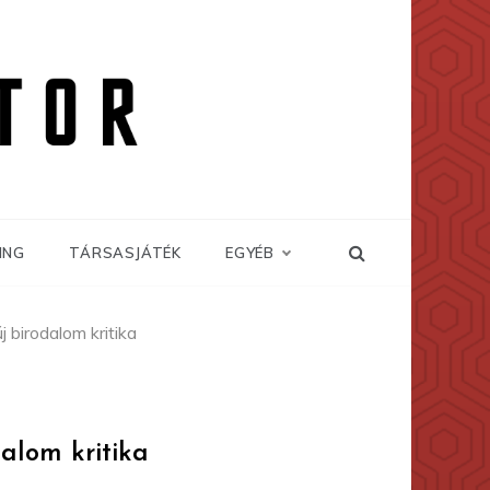
ING
TÁRSASJÁTÉK
EGYÉB
 birodalom kritika
dalom kritika