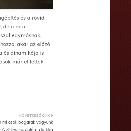
ágépítés és a rövid
l, de a mai
feszül egymásnak,
hozza, akár az előző
a és dinamikája is
asok már el lettek
n mi csak bogarak vagyunk
– A 3-test-probléma kritika