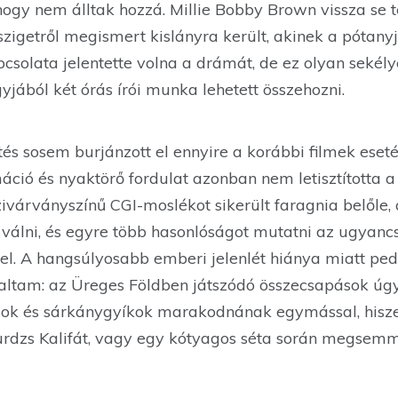
hogy nem álltak hozzá. Millie Bobby Brown vissza se té
zigetről megismert kislányra került, akinek a pótany
pcsolata jelentette volna a drámát, de ez olyan sekély
gyjából két órás írói munka lehetett összehozni.
tés sosem burjánzott el ennyire a korábbi filmek eset
áció és nyaktörő fordulat azonban nem letisztította 
ivárványszínű CGI-moslékot sikerült faragnia belőle,
álni, és egyre több hasonlóságot mutatni az ugyanc
l. A hangsúlyosabb emberi jelenlét hiánya miatt pedi
altam: az Üreges Földben játszódó összecsapások úg
ok és sárkánygyíkok marakodnának egymással, hisze
urdzs Kalifát, vagy egy kótyagos séta során megsemmi