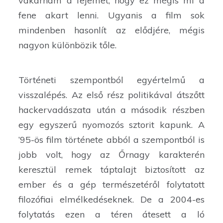
vakarnám a fejemet, hogy ez mégis mi a
fene akart lenni. Ugyanis a film sok
mindenben hasonlít az elődjére, mégis
nagyon különbözik tőle.
Történeti szempontból egyértelmű a
visszalépés. Az első rész politikával átszőtt
hackervadászata után a második részben
egy egyszerű nyomozós sztorit kapunk. A
’95-ös film története abból a szempontból is
jobb volt, hogy az Őrnagy karakterén
keresztül remek táptalajt biztosított az
ember és a gép természetéről folytatott
filozófiai elmélkedéseknek. De a 2004-es
folytatás ezen a téren átesett a ló