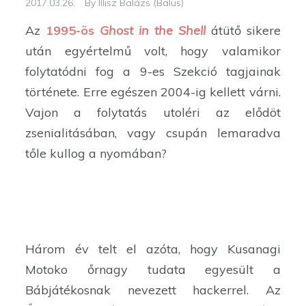
2017.03.26.
By
Illisz Balázs (Balus)
Az
1995-ös
Ghost in the Shell
átütő sikere
után egyértelmű volt, hogy valamikor
folytatódni fog a 9-es Szekció tagjainak
története. Erre egészen 2004-ig kellett várni.
Vajon a folytatás utoléri az elődöt
zsenialitásában, vagy csupán lemaradva
tőle kullog a nyomában?
Három év telt el azóta, hogy Kusanagi
Motoko őrnagy tudata egyesült a
Bábjátékosnak nevezett hackerrel. Az