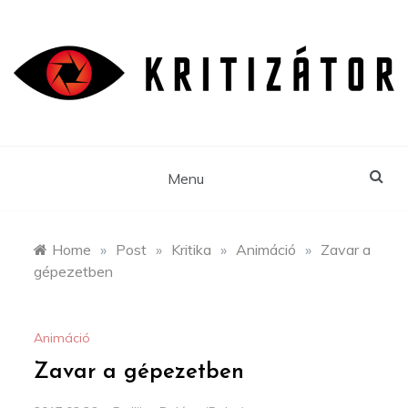
Skip
to
content
Menu
Home
»
Post
»
Kritika
»
Animáció
»
Zavar a
gépezetben
Animáció
Zavar a gépezetben