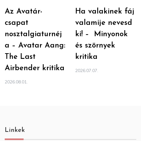
Az Avatár-
Ha valakinek fáj
csapat
valamije nevesd
nosztalgiaturnéj
ki! – Minyonok
a – Avatar Aang:
és szörnyek
The Last
kritika
Airbender kritika
2026.07.07.
2026.08.01.
Linkek