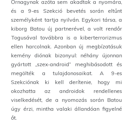
Őrnagynak azóta sem akadtak a nyomára,
és a 9-es Szekció bevetés során eltűnt
személyként tartja nyilván. Egykori társa, a
kiborg Batou új partnerével, a volt rendőr
Togusával továbbra is a kiberterrorizmus
ellen harcolnak. Azonban új megbízatásuk
kemény diónak bizonyul: néhány újonnan
gyártott „szex-android” meghibásodott és
megölték a tulajdonosaikat. A 9-es
Szekciónak ki kell derítenie, hogy mi
okozhatta az androidok rendellenes
viselkedését, de a nyomozás során Batou
úgy érzi, mintha valaki állandóan figyelné
őt.