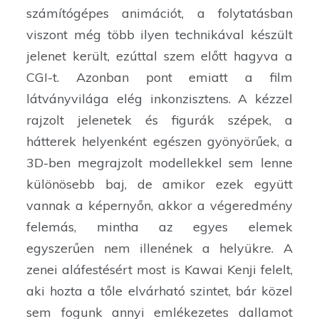
számítógépes animációt, a folytatásban
viszont még több ilyen technikával készült
jelenet került, ezúttal szem előtt hagyva a
CGI-t. Azonban pont emiatt a film
látványvilága elég inkonzisztens. A kézzel
rajzolt jelenetek és figurák szépek, a
hátterek helyenként egészen gyönyörűek, a
3D-ben megrajzolt modellekkel sem lenne
különösebb baj, de amikor ezek együtt
vannak a képernyőn, akkor a végeredmény
felemás, mintha az egyes elemek
egyszerűen nem illenének a helyükre. A
zenei aláfestésért most is Kawai Kenji felelt,
aki hozta a tőle elvárható szintet, bár közel
sem fogunk annyi emlékezetes dallamot