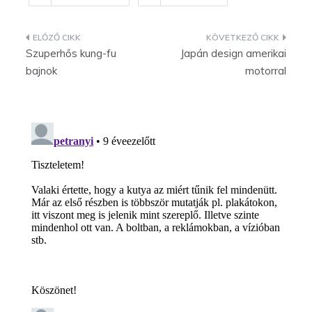
Bejegyzés
Szuperhős kung-fu
Japán design amerikai
navigáció
bajnok
motorral