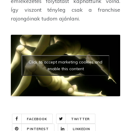
emlékezetes folytatást kaphattunk volna.
Így viszont tényleg csak a franchise
rajongóinak tudom ajánlani.
Click to accept marketing cookies and
enable this content
FACEBOOK
TWITTER
PINTEREST
LINKEDIN