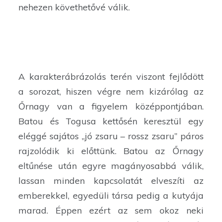
nehezen követhetővé válik.
A karakterábrázolás terén viszont fejlődött
a sorozat, hiszen végre nem kizárólag az
Őrnagy van a figyelem középpontjában.
Batou és Togusa kettősén keresztül egy
eléggé sajátos „jó zsaru – rossz zsaru” páros
rajzolódik ki előttünk. Batou az Őrnagy
eltűnése után egyre magányosabbá válik,
lassan minden kapcsolatát elveszíti az
emberekkel, egyedüli társa pedig a kutyája
marad. Éppen ezért az sem okoz neki