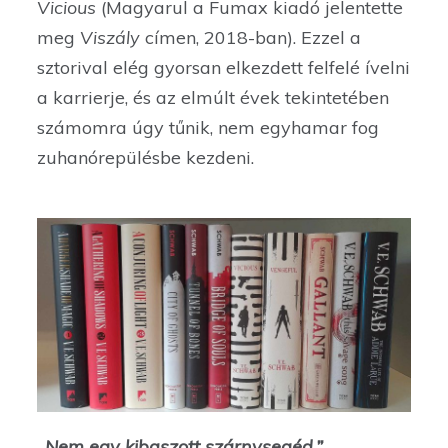
Vicious
(Magyarul a Fumax kiadó jelentette
meg
Viszály
címen, 2018-ban). Ezzel a
sztorival elég gyorsan elkezdett felfelé ívelni
a karrierje, és az elmúlt évek tekintetében
számomra úgy tűnik, nem egyhamar fog
zuhanórepülésbe kezdeni.
„
Nem egy kibaszott szárnysegéd.”