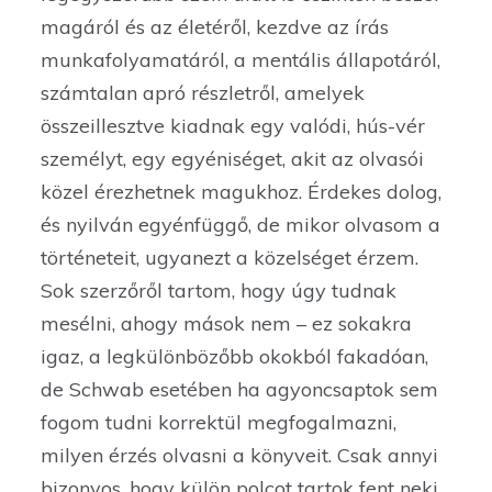
magáról és az életéről, kezdve az írás
munkafolyamatáról, a mentális állapotáról,
számtalan apró részletről, amelyek
összeillesztve kiadnak egy valódi, hús-vér
személyt, egy egyéniséget, akit az olvasói
közel érezhetnek magukhoz. Érdekes dolog,
és nyilván egyénfüggő, de mikor olvasom a
történeteit, ugyanezt a közelséget érzem.
Sok szerzőről tartom, hogy úgy tudnak
mesélni, ahogy mások nem – ez sokakra
igaz, a legkülönbözőbb okokból fakadóan,
de Schwab esetében ha agyoncsaptok sem
fogom tudni korrektül megfogalmazni,
milyen érzés olvasni a könyveit. Csak annyi
bizonyos, hogy külön polcot tartok fent neki,