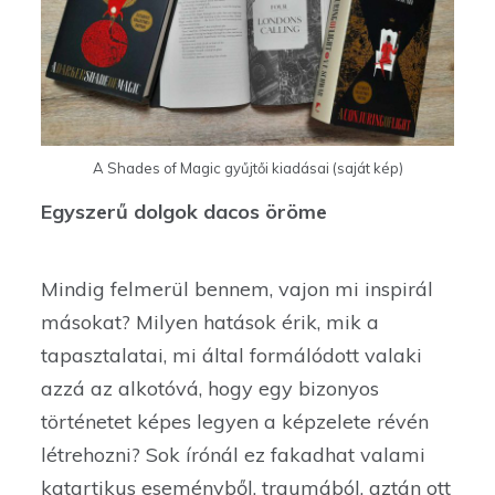
A Shades of Magic gyűjtői kiadásai (saját kép)
Egyszerű dolgok dacos öröme
Mindig felmerül bennem, vajon mi inspirál
másokat? Milyen hatások érik, mik a
tapasztalatai, mi által formálódott valaki
azzá az alkotóvá, hogy egy bizonyos
történetet képes legyen a képzelete révén
létrehozni? Sok írónál ez fakadhat valami
katartikus eseményből, traumából, aztán ott