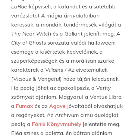
LaRue
képviseli, a kalandot és a sötétebb
varázslatot
A mágia árnyalataiban
keressük, a mondák, tündérmesék világát a
The Near
Witch
és a
Gallant
jeleníti meg. A
City of Ghosts
sorozata valódi halloweeni
csemege a kísértetek kedvelőinek, a
szuperképességek és a morálisan szürke
karakterek a
Villains / Az elvetemültek
(Vicious & Vengeful)
háza táján leledzenek.
Ha pedig jöhet az apokalipszis, a
Verity
szörnyeit
ajánlom. Magyarul a Ventus Libro,
a
Fumax
és az
Agave
jóvoltából olvashatjuk
a regényeket,
Az Archívum
című duológiát
pedig a
Főnix Könyvműhely
jelentette meg.
Elég színes a paletta, én bátran ajánlom