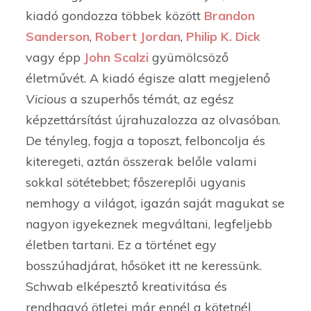
kiadó gondozza többek között
Brandon
Sanderson
,
Robert Jordan
,
Philip K. Dick
vagy épp
John Scalzi
gyümölcsöző
életművét. A kiadó égisze alatt megjelenő
Vicious
a szuperhős témát, az egész
képzettársítást újrahuzalozza az olvasóban.
De tényleg, fogja a toposzt, felboncolja és
kiteregeti, aztán összerak belőle valami
sokkal sötétebbet; főszereplői ugyanis
nemhogy a világot, igazán saját magukat se
nagyon igyekeznek megváltani, legfeljebb
életben tartani. Ez a történet egy
bosszúhadjárat, hősöket itt ne keressünk.
Schwab elképesztő kreativitása és
rendhagyó ötletei már ennél a kötetnél