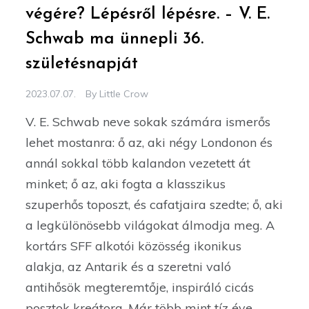
végére? Lépésről lépésre. – V. E.
Schwab ma ünnepli 36.
születésnapját
2023.07.07.
By
Little Crow
V. E. Schwab neve sokak számára ismerős
lehet mostanra: ő az, aki négy Londonon és
annál sokkal több kalandon vezetett át
minket; ő az, aki fogta a klasszikus
szuperhős toposzt, és cafatjaira szedte; ő, aki
a legkülönösebb világokat álmodja meg. A
kortárs SFF alkotói közösség ikonikus
alakja, az Antarik és a szeretni való
antihősök megteremtője, inspiráló cicás
posztok kreátora. Már több mint tíz éve