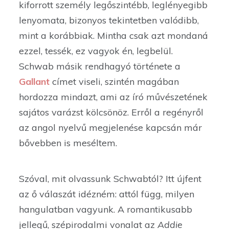
kiforrott személy legőszintébb, leglényegibb
lenyomata, bizonyos tekintetben valódibb,
mint a korábbiak. Mintha csak azt mondaná
ezzel, tessék, ez vagyok én, legbelül.
Schwab másik rendhagyó története a
Gallant
címet viseli, szintén magában
hordozza mindazt, ami az író művészetének
sajátos varázst kölcsönöz. Erről a regényről
az angol nyelvű megjelenése kapcsán már
bővebben is meséltem.
Szóval, mit olvassunk Schwabtól? Itt újfent
az ő válaszát idézném: attól függ, milyen
hangulatban vagyunk. A romantikusabb
jellegű, szépirodalmi vonalat az
Addie