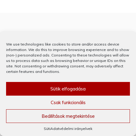
Linkek
We use technologies like cookies to store and/or access device
information. We do this to improve browsing experience and to show
Adatvédelmi irányelvek
(non-) personalized ads. Consenting to these technologies will allow
us to process data such as browsing behavior or unique IDs on this
site. Not consenting or withdrawing consent, may adversely affect
Süti („cookie”) Tájékoztató (EU)
certain features and functions.
Sütik elfogadása
Csak funkcionális
Elérhetőség
Beállítások megtekintése
Süti
Adatvédelmi irányelvek
Email:
kapcsolat@kritizator.hu