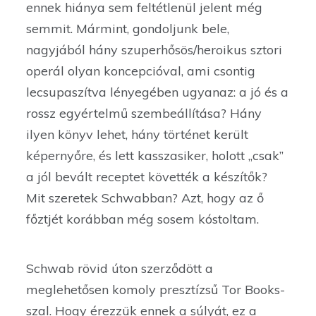
ennek hiánya sem feltétlenül jelent még
semmit. Mármint, gondoljunk bele,
nagyjából hány szuperhősös/heroikus sztori
operál olyan koncepcióval, ami csontig
lecsupaszítva lényegében ugyanaz: a jó és a
rossz egyértelmű szembeállítása? Hány
ilyen könyv lehet, hány történet került
képernyőre, és lett kasszasiker, holott „csak”
a jól bevált receptet követték a készítők?
Mit szeretek Schwabban? Azt, hogy az ő
főztjét korábban még sosem kóstoltam.
Schwab rövid úton szerződött a
meglehetősen komoly presztízsű Tor Books-
szal. Hogy érezzük ennek a súlyát, ez a