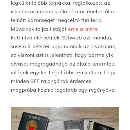
legkülönfélébb témákkal foglalkozott, az
iskoláskorúaknak szóló rémtörténetektől a
felnőtt közönséget megcélzó thrillerig.
Műveinek teljes listáját
erre a linkre
kattintva elérhetitek. Schwab azt mondta,
sosem ír kétszer ugyanannak az olvasónak,
ez viszont azt is jelentheti, hogy bármelyik
olvasót megragadhatja az általa teremtett
világok egyike. Legalábbis én vallom, hogy
minden SFF rajongónak érdemes
megpróbálkoznia legalább egy regényével.