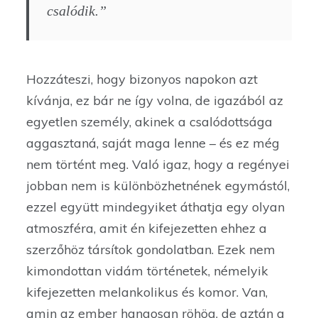
csalódik.”
Hozzáteszi, hogy bizonyos napokon azt
kívánja, ez bár ne így volna, de igazából az
egyetlen személy, akinek a csalódottsága
aggasztaná, saját maga lenne – és ez még
nem történt meg. Való igaz, hogy a regényei
jobban nem is különbözhetnének egymástól,
ezzel együtt mindegyiket áthatja egy olyan
atmoszféra, amit én kifejezetten ehhez a
szerzőhöz társítok gondolatban. Ezek nem
kimondottan vidám történetek, némelyik
kifejezetten melankolikus és komor. Van,
amin az ember hangosan röhög, de aztán a