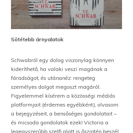
Sötétebb árnyalatok
Schwabról egy dolog viszonylag könnyen
kideríthető, ha valaki veszi magának a
fáradságot, és utánanéz: rengeteg
személyes dolgot megoszt magáról.
Figyelemmel kísérem a közösségi médiás
platformjait (érdemes egyébként), olvasom
a bejegyzéseit, a bensőséges gondolatait –
és micsoda gondolatok ezek! Victoria a
legegyszerűbb szelfi alatt is őszintén beszél