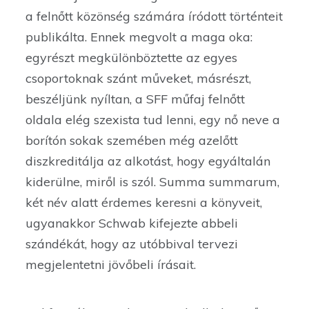
a felnőtt közönség számára íródott történteit
publikálta. Ennek megvolt a maga oka:
egyrészt megkülönböztette az egyes
csoportoknak szánt műveket, másrészt,
beszéljünk nyíltan, a SFF műfaj felnőtt
oldala elég szexista tud lenni, egy nő neve a
borítón sokak szemében még azelőtt
diszkreditálja az alkotást, hogy egyáltalán
kiderülne, miről is szól. Summa summarum,
két név alatt érdemes keresni a könyveit,
ugyanakkor Schwab kifejezte abbeli
szándékát, hogy az utóbbival tervezi
megjelentetni jövőbeli írásait.