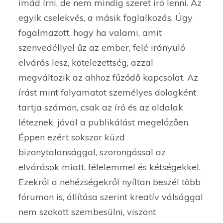
imád írni, de nem mindig szeret író lenni. Az
egyik cselekvés, a másik foglalkozás. Úgy
fogalmazott, hogy ha valami, amit
szenvedéllyel űz az ember, felé irányuló
elvárás lesz, kötelezettség, azzal
megváltozik az ahhoz fűződő kapcsolat. Az
írást mint folyamatot személyes dologként
tartja számon, csak az író és az oldalak
léteznek, jóval a publikálást megelőzően.
Éppen ezért sokszor küzd
bizonytalansággal, szorongással az
elvárások miatt, félelemmel és kétségekkel.
Ezekről a nehézségekről nyíltan beszél több
fórumon is, állítása szerint kreatív válsággal
nem szokott szembesülni, viszont