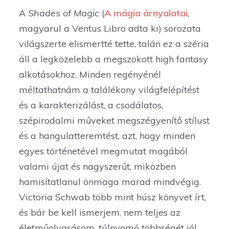
A
Shades of Magic
(
A mágia árnyalatai
,
magyarul a Ventus Libro adta ki) sorozata
világszerte elismertté tette, talán ez a széria
áll a legközelebb a megszokott high fantasy
alkotásokhoz. Minden regényénél
méltathatnám a találékony világfelépítést
és a karakterizálást, a csodálatos,
szépirodalmi műveket megszégyenítő stílust
és a hangulatteremtést, azt, hogy minden
egyes történetével megmutat magából
valami újat és nagyszerűt, miközben
hamisítatlanul önmaga marad mindvégig.
Victoria Schwab több mint húsz könyvet írt,
és bár be kell ismerjem, nem teljes az
életműolvasásom, túlnyomó többségét jól