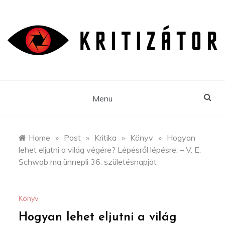
Skip
to
content
Menu
Home
»
Post
»
Kritika
»
Könyv
»
Hogyan
lehet eljutni a világ végére? Lépésről lépésre. – V. E.
Schwab ma ünnepli 36. születésnapját
Könyv
Hogyan lehet eljutni a világ