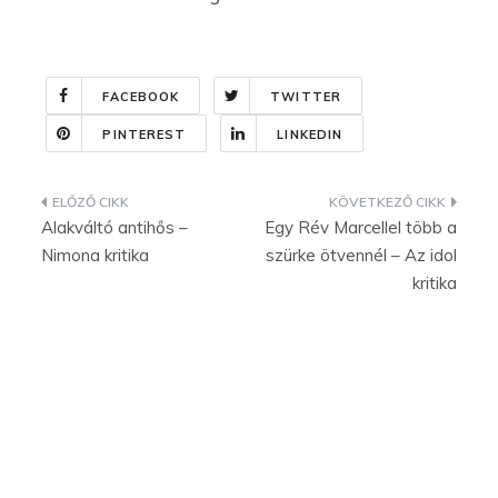
FACEBOOK
TWITTER
PINTEREST
LINKEDIN
Bejegyzés
Alakváltó antihős –
Egy Rév Marcellel több a
navigáció
Nimona kritika
szürke ötvennél – Az idol
kritika