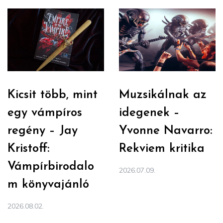
Kicsit több, mint
Muzsikálnak az
egy vámpíros
idegenek –
regény – Jay
Yvonne Navarro:
Kristoff:
Rekviem kritika
Vámpírbirodalo
2026.07.09.
m könyvajánló
2026.08.02.