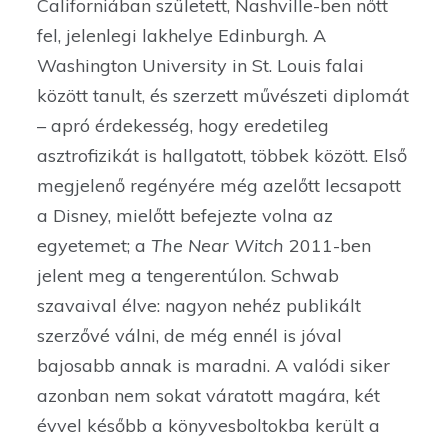
Californiában született, Nashville-ben nőtt
fel, jelenlegi lakhelye Edinburgh. A
Washington University in St. Louis falai
között tanult, és szerzett művészeti diplomát
– apró érdekesség, hogy eredetileg
asztrofizikát is hallgatott, többek között. Első
megjelenő regényére még azelőtt lecsapott
a Disney, mielőtt befejezte volna az
egyetemet; a
The Near Witch
2011-ben
jelent meg a tengerentúlon. Schwab
szavaival élve: nagyon nehéz publikált
szerzővé válni, de még ennél is jóval
bajosabb annak is maradni. A valódi siker
azonban nem sokat váratott magára, két
évvel később a könyvesboltokba került a