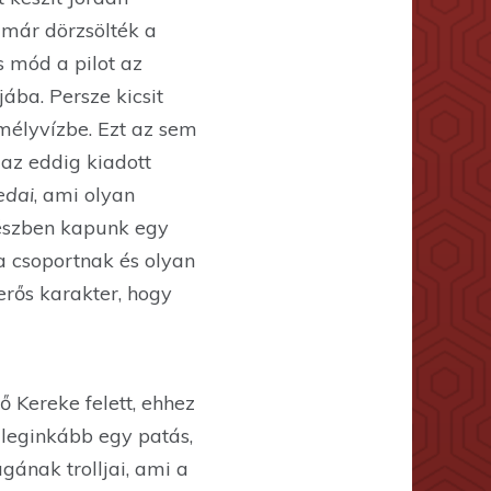
 már dörzsölték a
s mód a pilot az
ba. Persze kicsit
mélyvízbe. Ezt az sem
 az eddig kiadott
edai
, ami olyan
részben kapunk egy
a csoportnak és olyan
erős karakter, hogy
ő Kereke felett, ehhez
e leginkább egy patás,
gának trolljai, ami a