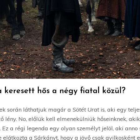
a keresett hős a négy fiatal közül?
sek során láthatjuk magár a
Sötét Urat
is, aki egy telj
 lény. No, előlük kell elmenekülniük hőseinknek, aki
. Ez a régi legenda egy olyan személyt jelöl, aki anno
e elátkozta a Sárkányt, hogy a jövő csak gyilkosként 