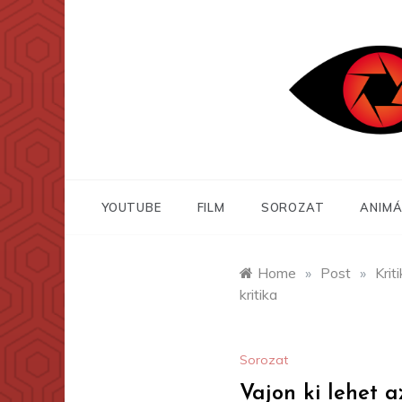
Skip
to
content
YOUTUBE
FILM
SOROZAT
ANIMÁ
Home
»
Post
»
Krit
kritika
Sorozat
Vajon ki lehet a