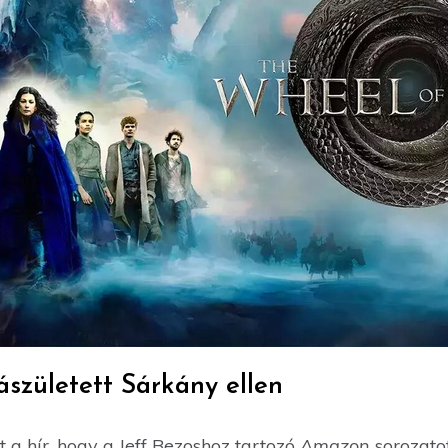
ászületett Sárkány ellen
t a hír, hogy a Jeff Bezoshoz tartozó
Amazon
sorozatot