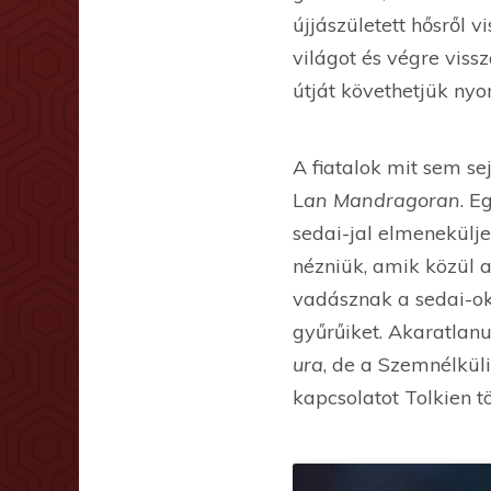
újjászületett hősről 
világot és végre viss
útját követhetjük nyo
A fiatalok mit sem se
L
an Mandragoran
. E
sedai-jal elmenekülj
nézniük, amik közül a
vadásznak a sedai-ok
gyűrűiket. Akaratlanu
ura
, de a Szemnélküli
kapcsolatot Tolkien t