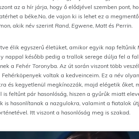
viszont az a hír járja, hogy ő elődjével szemben pont,
zatérhet a béke.No, de vajon ki is lehet ez a megmentő?
mon, akik név szerint
Rand
,
Egwene
,
Matt
és
Perrin
.
jtve élik egyszerű életüket, amikor egyik nap feltűnik
gy nappal később pedig a trallok serege dúlja fel a fa
enek a
Fehér Torony
ba. Az út során viszont több veszél
 Fehérköpenyek voltak a kedveinceim. Ez a név olyan f
ra és kegyetlenül megkínozzák, majd elégetik őket, m
l is feltűnt pár hasonlóság, hiszen a gyűrűk miatt ele
k is hasonlítanak a nazgulokra, valamint a fiatalok ú
örténetével. Itt viszont a hasonlóság meg is szakad.