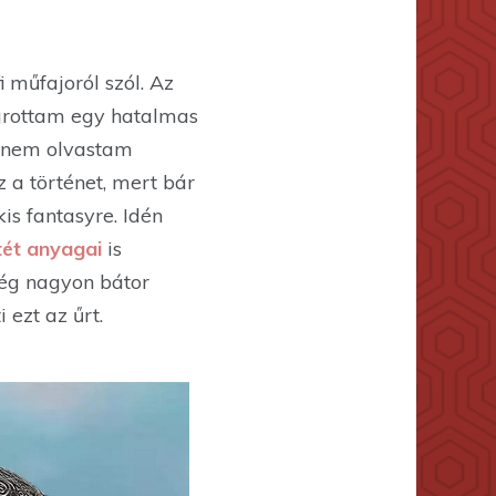
 műfajoról szól. Az
rottam egy hatalmas
 nem olvastam
z a történet, mert bár
is fantasyre. Idén
tét anyagai
is
még nagyon bátor
 ezt az űrt.