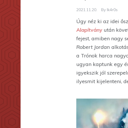
2021.11.20.
By
Ik4r0s
Úgy néz ki az idei ős
Alapítvány
után köve
fejest, amiben nagy 
Robert Jordan
alkotás
a Trónok harca nagyo
ugyan kaptunk egy 
igyekszik jól szerep
ilyesmit kijelenteni, 