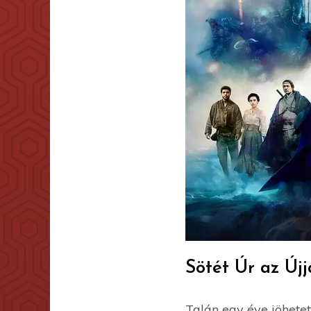
Sötét Úr az Újj
Talán egy éve jöhetet