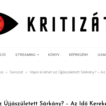
CIÓ
STREAMING
KÖNYV
KÉPREGÉNY
GAM
ika
»
Sorozat
»
Vajon ki lehet az Újjászületett Sárkány? – Az
z Újjászületett Sárkány? – Az Idő Kereke 