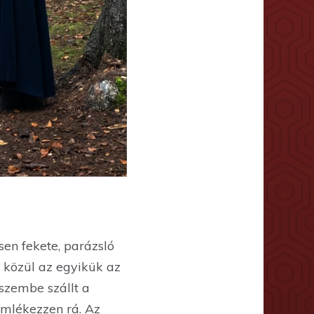
esen fekete, parázsló
k közül az egyikük az
 szembe szállt a
emlékezzen rá. Az