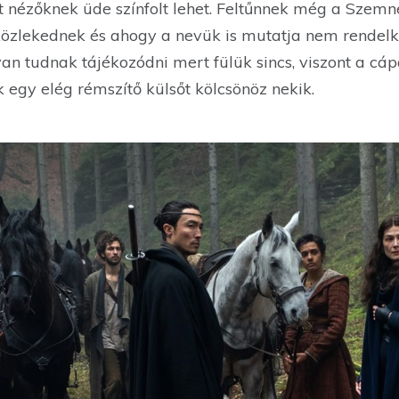
t nézőknek üde színfolt lehet. Feltűnnek még a Szemn
n közlekednek és ahogy a nevük is mutatja nem rendel
an tudnak tájékozódni mert fülük sincs, viszont a cá
k egy elég rémszítő külsőt kölcsönöz nekik.