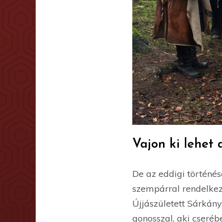
Vajon ki lehet 
De az eddigi történé
szempárral rendelkező
Újjászületett Sárkány
gonosszal, aki cseréb