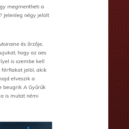
 hogy megmentheti a
 Jelenleg négy jelölt
Moiraine
és őrzője,
lujukat, hogy az aes
lyel is szembe kell
érfiakat jelöl, akik
ajd elveszik a
ve beugrik
A Gyűrűk
tja is mutat némi