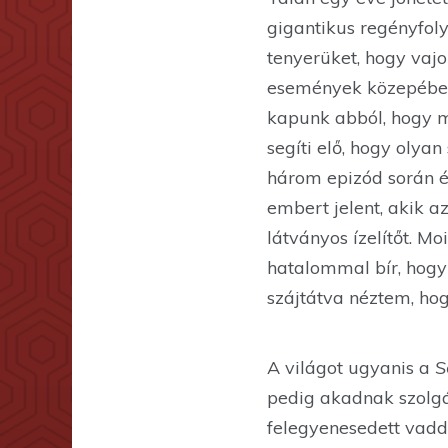
gigantikus regényfoly
tenyerüket, hogy vajo
események közepébe v
kapunk abból, hogy m
segíti elő, hogy olya
három epizód során é
embert jelent, akik a
látványos ízelítőt. Moi
hatalommal bír, hogy
szájtátva néztem, hogy
A világot ugyanis a
S
pedig akadnak szolgái 
felegyenesedett vaddi