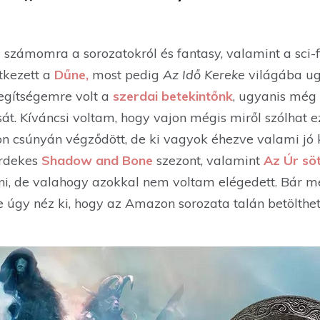
z számomra a sorozatokról és fantasy, valamint a sci-fi
tkezett a
Dűne
,
most pedig
Az Idő Kereke
világába ug
segítségemre volt a
szerdai betekintőnk
, ugyanis még
át. Kíváncsi voltam, hogy vajon mégis miről szólhat e
n csúnyán végződött, de ki vagyok éhezve valami jó k
érdekes
Shadow and Bone
szezont, valamint
Az Úr sö
elni, de valahogy azokkal nem voltam elégedett. Bár 
de úgy néz ki, hogy az Amazon sorozata talán betöltheti