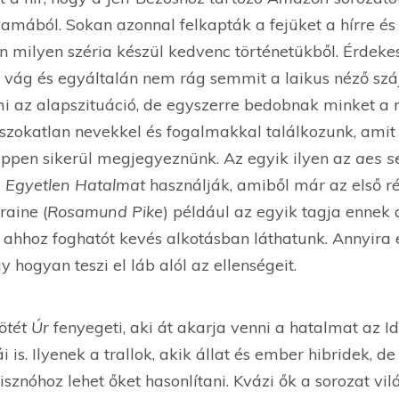
amából. Sokan azonnal felkapták a fejüket a hírre és
n milyen széria készül kedvenc történetükből. Érdeke
ág és egyáltalán nem rág semmit a laikus néző szájá
i az alapszituáció, de egyszerre bedobnak minket a 
n szokatlan nevekkel és fogalmakkal találkozunk, amit
ppen sikerül megjegyeznünk. Az egyik ilyen az
aes s
z
Egyetlen Hatalmat
használják, amiből már az első 
raine (
Rosamund Pike
) például az egyik tagja ennek 
 ahhoz foghatót kevés alkotásban láthatunk. Annyira 
 hogyan teszi el láb alól az ellenségeit.
ötét Úr
fenyegeti, aki át akarja venni a hatalmat az Id
is. Ilyenek a trallok, akik állat és ember hibridek, d
sznóhoz lehet őket hasonlítani. Kvázi ők a sorozat vilá