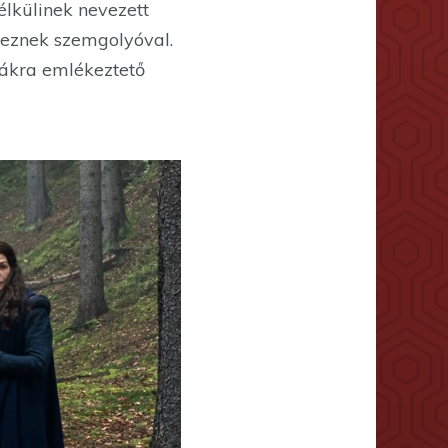
élkülinek nevezett
keznek szemgolyóval.
pákra emlékeztető