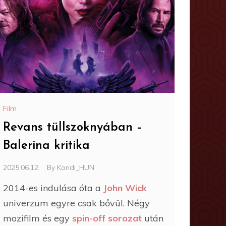
Film
Revans tüllszoknyában –
Balerina kritika
2025.06.12.
By
Kondi_HUN
2014-es indulása óta a
John Wick
univerzum egyre csak bővül. Négy
mozifilm és egy
s
pin-off sorozat
után