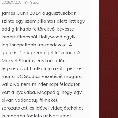
2025.07.13.
By
Gaax
James Gunn 2014 augusztusában
szinte egy szempillantás alatt lett egy
addig inkább feltörekvő, kevéssé
ismert filmesből Hollywood egyik
legünnepeltebb író-rendezője,
A
galaxis őrzői
premierjét követően. A
Marvel Studios egykori talán
legkreatívabb alkotója azóta persze
már a DC Studios vezetését magára
vállalva nem mindennapi feladatot
vett a nyakába. Mégpedig, hogy egy
olyan vadonatúj, filmeket,
sorozatokat, és idővel videojátékokat
is magába foglaló univerzumot