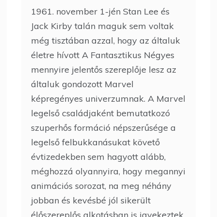
1961. november 1-jén Stan Lee és
Jack Kirby talán maguk sem voltak
még tisztában azzal, hogy az általuk
életre hívott A Fantasztikus Négyes
mennyire jelentős szereplője lesz az
általuk gondozott Marvel
képregényes univerzumnak. A Marvel
legelső családjaként bemutatkozó
szuperhős formáció népszerűsége a
legelső felbukkanásukat követő
évtizedekben sem hagyott alább,
méghozzá olyannyira, hogy megannyi
animációs sorozat, na meg néhány
jobban és kevésbé jól sikerült
élőszereplős alkotásban is igyekeztek