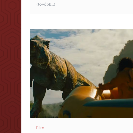
(tovább…)
Film