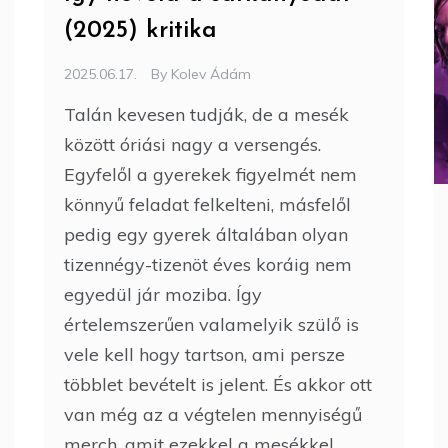
(2025) kritika
2025.06.17.
By
Kolev Ádám
Talán kevesen tudják, de a mesék
között óriási nagy a versengés.
Egyfelől a gyerekek figyelmét nem
könnyű feladat felkelteni, másfelől
pedig egy gyerek általában olyan
tizennégy-tizenöt éves koráig nem
egyedül jár moziba. Így
értelemszerűen valamelyik szülő is
vele kell hogy tartson, ami persze
többlet bevételt is jelent. És akkor ott
van még az a végtelen mennyiségű
merch, amit ezekkel a mesékkel