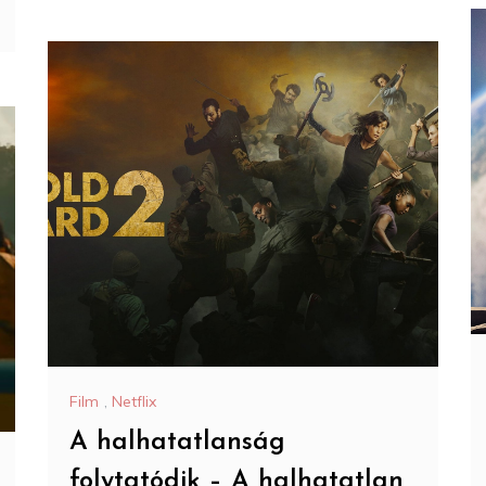
Film
,
Netflix
A halhatatlanság
folytatódik – A halhatatlan