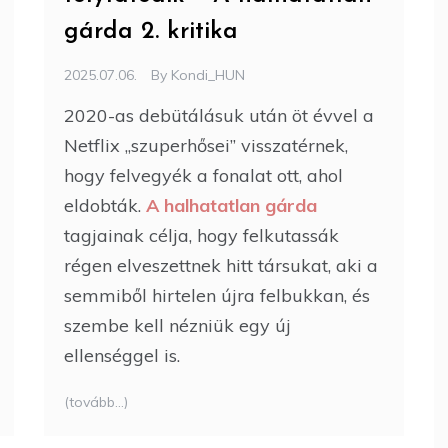
gárda 2. kritika
2025.07.06.
By
Kondi_HUN
2020-as debütálásuk után öt évvel a
Netflix „szuperhősei” visszatérnek,
hogy felvegyék a fonalat ott, ahol
eldobták.
A halhatatlan gárda
tagjainak célja, hogy felkutassák
régen elveszettnek hitt társukat, aki a
semmiből hirtelen újra felbukkan, és
szembe kell nézniük egy új
ellenséggel is.
(tovább…)