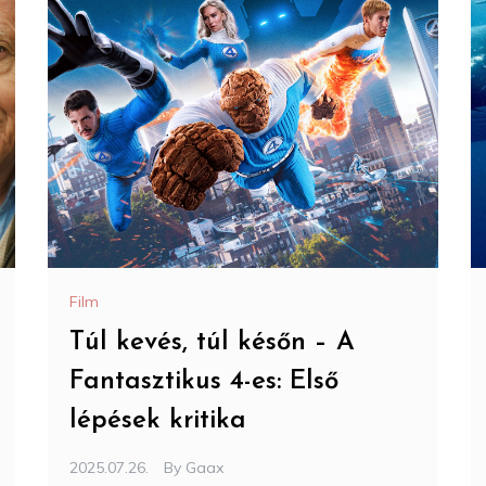
Film
Túl kevés, túl későn – A
Fantasztikus 4-es: Első
lépések kritika
2025.07.26.
By
Gaax