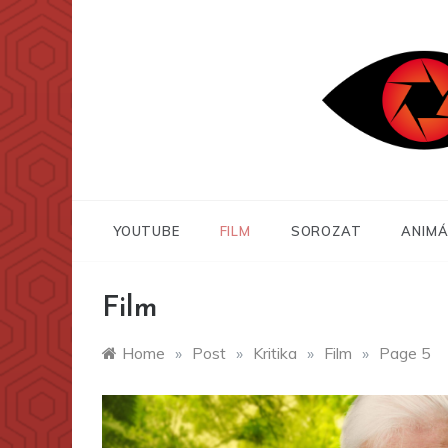
Skip
to
content
YOUTUBE
FILM
SOROZAT
ANIMÁ
Film
Home
»
Post
»
Kritika
»
Film
»
Page 5