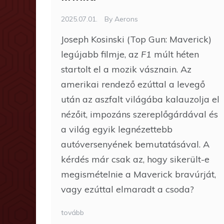
2025.07.01.
By
Aerons
Joseph Kosinski (Top Gun: Maverick)
legújabb filmje, az
F1
múlt héten
startolt el a mozik vásznain. Az
amerikai rendező ezúttal a levegő
után az aszfalt világába kalauzolja el
nézőit, impozáns szereplőgárdával és
a világ egyik legnézettebb
autóversenyének bemutatásával. A
kérdés már csak az, hogy sikerült-e
megismételnie a Maverick bravúrját,
vagy ezúttal elmaradt a csoda?
tovább