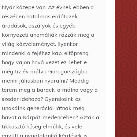
Nyár közepe van. Az évnek ebben a
részében hatalmas erdőtüzek,
áradások, aszályok és egyéb
környezeti anomáliák rázzák meg a
világ közvéleményét. Ilyenkor
mindenki a fejéhez kap, eltöpreng,
hogy vajon hová vezet ez, lehet-e
még tíz év múlva Görögországba
menni júliusban nyaralni? Meddig
terem meg a barack, a málna vagy a
szeder idehaza? Gyerekeink és
unokáink generációi látnak még
havat a Kárpát-medencében? Aztán a
tikkasztő hőség elmúlik, és vele
együtt a nyugtalanító kérdések is