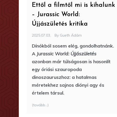
Ettől a filmtől mi is kihalunk
– Jurassic World:
Újjászületés kritika
2025.07.03.
By
Gueth Ádám
Dínókból sosem elég, gondolhatnánk.
A
Jurassic World: Újjászületés
azonban már túlságosan is hasonlít
egy óriási szauropoda
dinoszauruszhoz: a hatalmas
méretekhez sajnos diónyi agy és
értelem társul.
(tovább…)