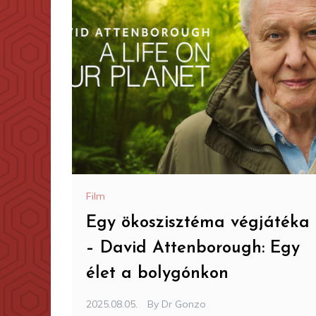
Film
Egy ökoszisztéma végjátéka
– David Attenborough: Egy
élet a bolygónkon
2025.08.05.
By
Dr Gonzo