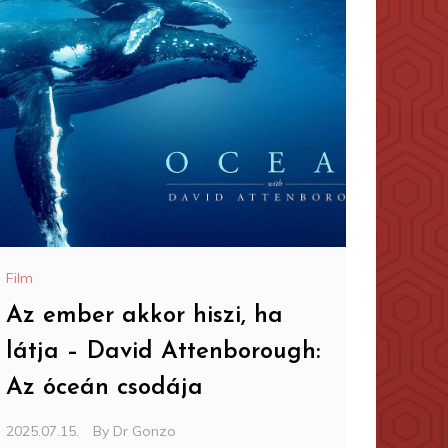
Film
Az ember akkor hiszi, ha
látja – David Attenborough:
Az óceán csodája
2025.07.15.
By
Dr Gonzo