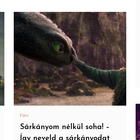
Film
Sárkányom nélkül soha! –
Így neveld a sárkányodat