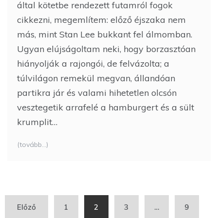
által kötetbe rendezett futamról fogok
cikkezni, megemlítem: előző éjszaka nem
más, mint Stan Lee bukkant fel álmomban.
Ugyan elújságoltam neki, hogy borzasztóan
hiányolják a rajongói, de felvázolta; a
túlvilágon remekül megvan, állandóan
partikra jár és valami hihetetlen olcsón
vesztegetik arrafelé a hamburgert és a sült
krumplit…
(tovább…)
Bejegyzés
Előző
1
2
3
…
9