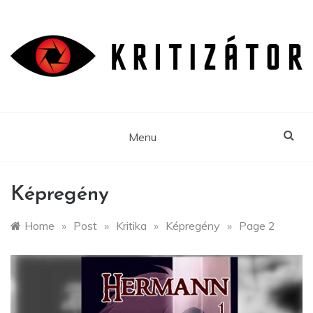
Skip
to
content
Menu
Képregény
Home
»
Post
»
Kritika
»
Képregény
»
Page 2