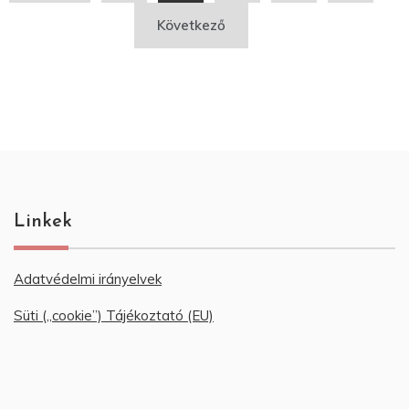
navigáció
Következő
Linkek
Adatvédelmi irányelvek
Süti („cookie”) Tájékoztató (EU)