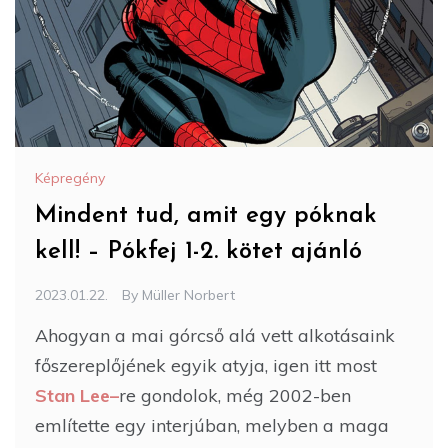
Képregény
Mindent tud, amit egy póknak
kell! – Pókfej 1-2. kötet ajánló
2023.01.22.
By
Müller Norbert
Ahogyan a mai górcső alá vett alkotásaink
főszereplőjének egyik atyja, igen itt most
Stan Lee
–
re gondolok, még 2002-ben
említette egy interjúban, melyben a maga