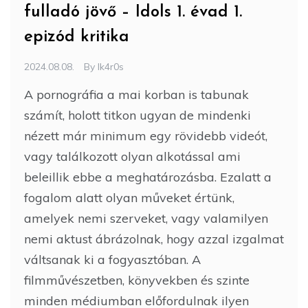
fulladó jövő – Idols 1. évad 1.
epizód kritika
2024.08.08.
By
Ik4r0s
A pornográfia a mai korban is tabunak
számít, holott titkon ugyan de mindenki
nézett már minimum egy rövidebb videót,
vagy találkozott olyan alkotással ami
beleillik ebbe a meghatározásba. Ezalatt a
fogalom alatt olyan műveket értünk,
amelyek nemi szerveket, vagy valamilyen
nemi aktust ábrázolnak, hogy azzal izgalmat
váltsanak ki a fogyasztóban. A
filmművészetben, könyvekben és szinte
minden médiumban előfordulnak ilyen