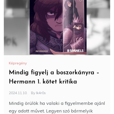
Képregény
Mindig figyelj a boszorkányra –
Hermann 1. kötet kritika
2024.11.10.
By
Ik4r0s
Mindig örülök ha valaki a figyelmembe ajánl
egy adott művet. Legyen szó bármelyik