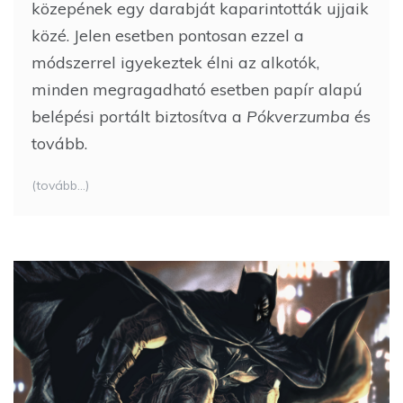
közepének egy darabját kaparintották ujjaik
közé. Jelen esetben pontosan ezzel a
módszerrel igyekeztek élni az alkotók,
minden megragadható esetben papír alapú
belépési portált biztosítva a
Pókverzumba
és
tovább.
(tovább…)