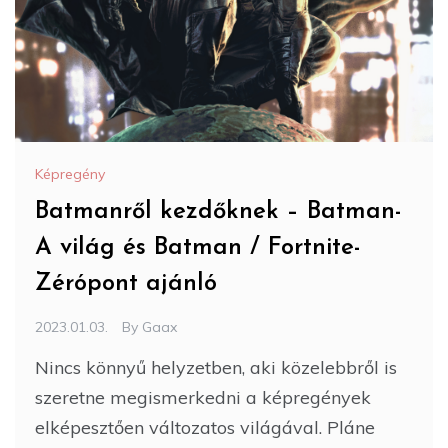
Képregény
Batmanről kezdőknek – Batman-
A világ és Batman / Fortnite-
Zérópont ajánló
2023.01.03.
By
Gaax
Nincs könnyű helyzetben, aki közelebbről is
szeretne megismerkedni a képregények
elképesztően változatos világával. Pláne