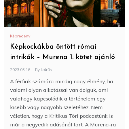
Képregény
Képkockákba öntött római
intrikák – Murena 1. kötet ajánló
2023.03.16.
By
Ik4r0s
A férfiak számára mindig nagy élmény, ha
valami olyan alkotással van dolguk, ami
valahogy kapcsolódik a történelem egy
kisebb vagy nagyobb szeletéhez. Nem
véletlen, hogy a Kritikus Töri podcastünk is
már a negyedik adásánál tart. A Murena-ra