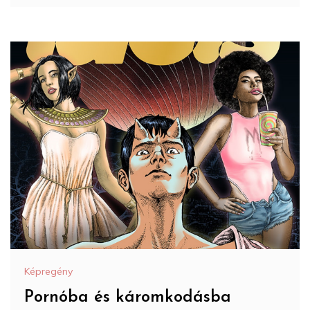
Képregény
Pornóba és káromkodásba