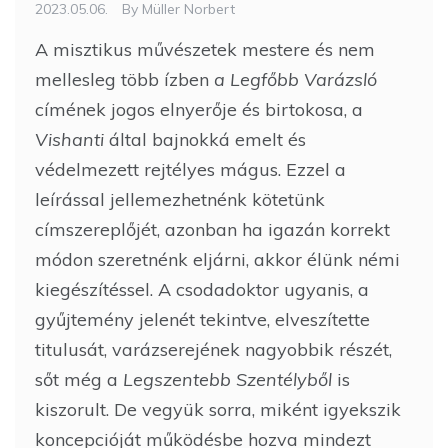
2023.05.06.
By
Müller Norbert
A misztikus művészetek mestere és nem
mellesleg több ízben
a Legfőbb Varázsló
címének jogos elnyerője és birtokosa, a
Vishanti
által bajnokká emelt és
védelmezett rejtélyes mágus. Ezzel a
leírással jellemezhetnénk kötetünk
címszereplőjét, azonban ha igazán korrekt
módon szeretnénk eljárni, akkor élünk némi
kiegészítéssel. A csodadoktor ugyanis, a
gyűjtemény jelenét tekintve, elveszítette
titulusát, varázserejének nagyobbik részét,
sőt még a
Legszentebb Szentélyből
is
kiszorult. De vegyük sorra, miként igyekszik
koncepcióját működésbe hozva mindezt