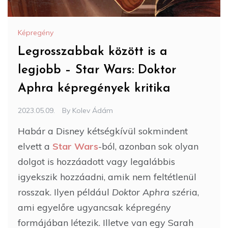
Képregény
Legrosszabbak között is a
legjobb – Star Wars: Doktor
Aphra képregények kritika
2023.05.09.
By
Kolev Ádám
Habár a Disney kétségkívül sokmindent
elvett a
Star Wars
-ból, azonban sok olyan
dolgot is hozzáadott vagy legalábbis
igyekszik hozzáadni, amik nem feltétlenül
rosszak. Ilyen például
Doktor Aphra
széria,
ami egyelőre ugyancsak képregény
formájában létezik. Illetve van egy Sarah