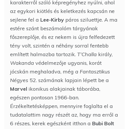
karakterről szóló képregényhez nyúlni, ahol
az egykori kiötlés és keletkezés kapcsán ne
sejlene fel a
Lee-Kirby
páros sziluettje. A ma
estére szánt beszámolóm tárgyának
főszereplője, és ez nekem is újra felfedezett
tény volt, szintén a néhány sorral fentebb
említett halmazba tartozik.
T’Challa
király,
Wakanda
védelmezője ugyanis, korát
jócskán meghaladva, még
a Fantasztikus
Négyes
52. számának lapjain lépett be a
Marvel
ikonikus alakjainak táborába,
egészen pontosan 1966-ban.
Érzékeltetésképpen, mennyire foglalta el a
tudatalattim nagy részét az, hogy ma erről a
6 részes, kerek egészként itthon a
Bubi Bolt