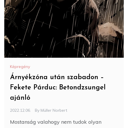
Képregény
Árnyékzóna után szabadon –
Fekete Párduc: Betondzsungel
ajánló
2022.12.06.
By
Müller Norbert
Mostanság valahogy nem tudok olyan