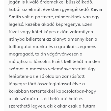
jogán is kiváló érdemekkel büszkélkedő,
habár az elmúlt években gyengélkedő,
Kevin
Smith
volt a partnere, mindenkinek van egy
legelső, kezébe akadó képregénye. Ezen
füzet vagy kötet képes eztán valamilyen
irányba billenteni az alanyt, amennyiben a
tollforgatói munka és a grafikai szegmens
megragadó, talán végérvényesen a
műfajhoz is láncolni. Ezért kell tehát minden
számot, a maestro véleménye szerint, úgy
felépíteni-az első oldalon zanzásított,
lényegre törő összefoglalással élve a
korábban történtekkel kapcsolatban-hogy
azok számára is érthető, átélhető és
szerethető legyen, akik akár csak a futam