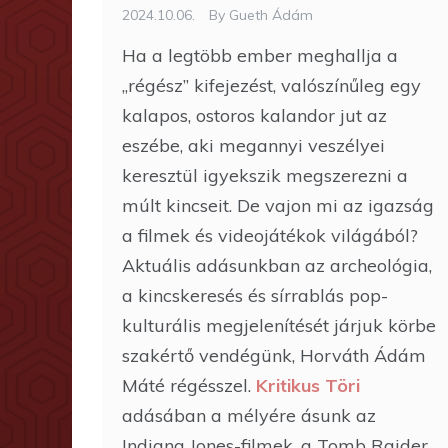
2024.10.06.
By
Gueth Ádám
Ha a legtöbb ember meghallja a
„régész” kifejezést, valószínűleg egy
kalapos, ostoros kalandor jut az
eszébe, aki megannyi veszélyei
keresztül igyekszik megszerezni a
múlt kincseit. De vajon mi az igazság
a filmek és videojátékok világából?
Aktuális adásunkban az archeológia,
a kincskeresés és sírrablás pop-
kulturális megjelenítését járjuk körbe
szakértő vendégünk, Horváth Ádám
Máté régésszel.
Kritikus Töri
adásában a mélyére ásunk az
Indiana Jones-filmek, a Tomb Raider