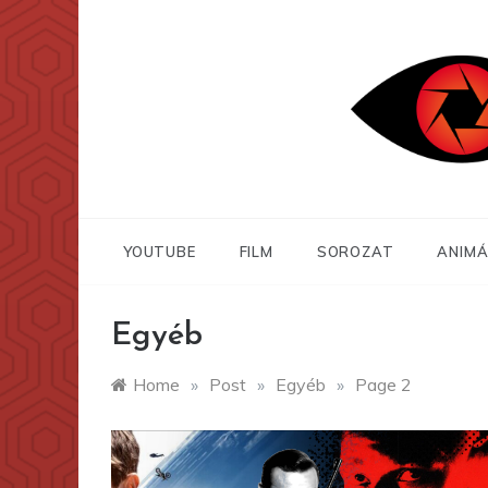
Skip
to
content
YOUTUBE
FILM
SOROZAT
ANIMÁ
Egyéb
Home
»
Post
»
Egyéb
»
Page 2