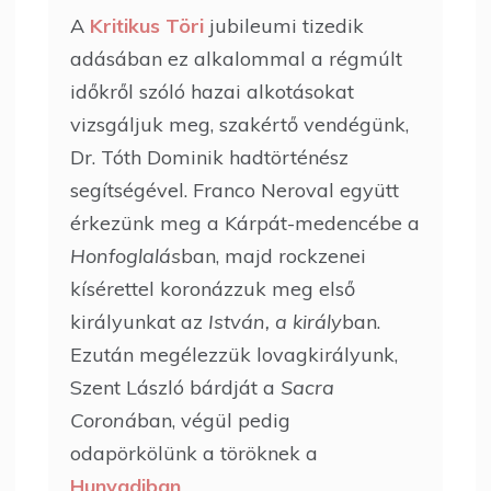
A
Kritikus Töri
jubileumi tizedik
adásában ez alkalommal a régmúlt
időkről szóló hazai alkotásokat
vizsgáljuk meg, szakértő vendégünk,
Dr. Tóth Dominik hadtörténész
segítségével. Franco Neroval együtt
érkezünk meg a Kárpát-medencébe a
Honfoglalás
ban, majd rockzenei
kísérettel koronázzuk meg első
királyunkat az
István, a király
ban.
Ezután megélezzük lovagkirályunk,
Szent László bárdját a
Sacra
Coroná
ban, végül pedig
odapörkölünk a töröknek a
Hunyadiban
.