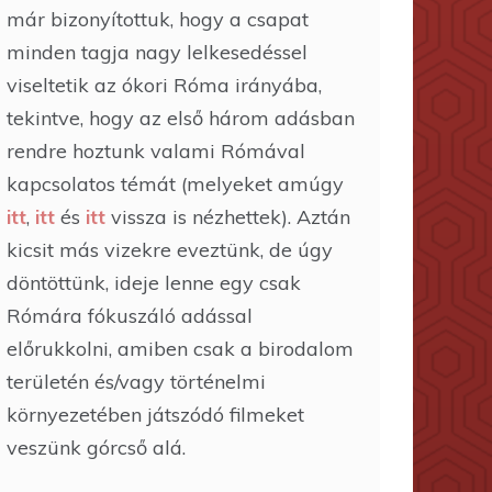
már bizonyítottuk, hogy a csapat
minden tagja nagy lelkesedéssel
viseltetik az ókori Róma irányába,
tekintve, hogy az első három adásban
rendre hoztunk valami Rómával
kapcsolatos témát (melyeket amúgy
itt
,
itt
és
itt
vissza is nézhettek). Aztán
kicsit más vizekre eveztünk, de úgy
döntöttünk, ideje lenne egy csak
Rómára fókuszáló adással
előrukkolni, amiben csak a birodalom
területén és/vagy történelmi
környezetében játszódó filmeket
veszünk górcső alá.