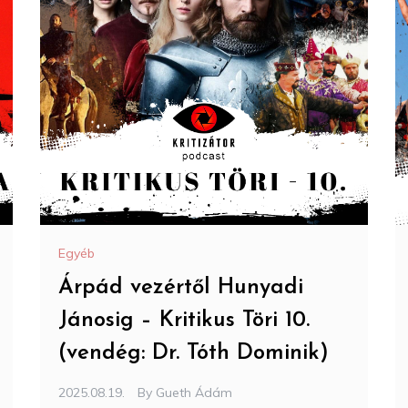
Egyéb
Árpád vezértől Hunyadi
Jánosig – Kritikus Töri 10.
(vendég: Dr. Tóth Dominik)
2025.08.19.
By
Gueth Ádám