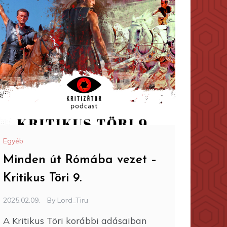
Egyéb
Minden út Rómába vezet –
Kritikus Töri 9.
2025.02.09.
By
Lord_Tiru
A Kritikus Töri korábbi adásaiban