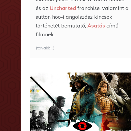
és az
Uncharted
franchise, valamint a
sutton hoo-i angolszász kincsek
történetét bemutató,
Ásatás
című
filmnek.
(tovább…)