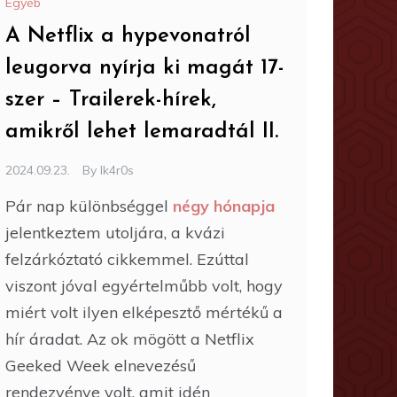
Egyéb
A Netflix a hypevonatról
leugorva nyírja ki magát 17-
szer – Trailerek-hírek,
amikről lehet lemaradtál II.
2024.09.23.
By
Ik4r0s
Pár nap különbséggel
négy hónapja
jelentkeztem utoljára, a kvázi
felzárkóztató cikkemmel. Ezúttal
viszont jóval egyértelműbb volt, hogy
miért volt ilyen elképesztő mértékű a
hír áradat. Az ok mögött a Netflix
Geeked Week elnevezésű
rendezvénye volt, amit idén