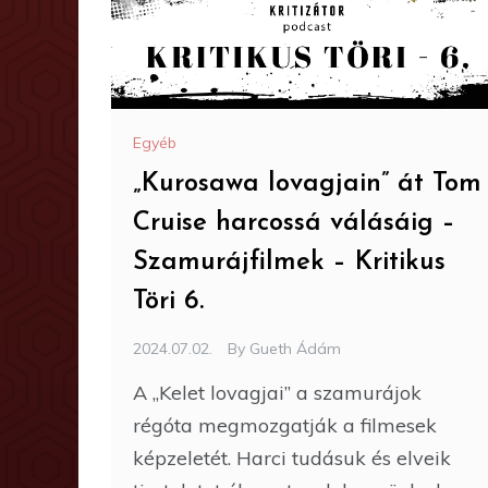
Egyéb
„Kurosawa lovagjain” át Tom
Cruise harcossá válásáig –
Szamurájfilmek – Kritikus
Töri 6.
2024.07.02.
By
Gueth Ádám
A „Kelet lovagjai” a szamurájok
régóta megmozgatják a filmesek
képzeletét. Harci tudásuk és elveik