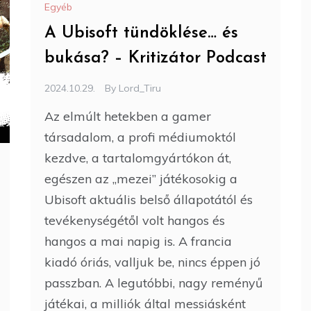
Egyéb
A Ubisoft tündöklése… és
bukása? – Kritizátor Podcast
2024.10.29.
By
Lord_Tiru
Az elmúlt hetekben a gamer
társadalom, a profi médiumoktól
kezdve, a tartalomgyártókon át,
egészen az „mezei” játékosokig a
Ubisoft aktuális belső állapotától és
tevékenységétől volt hangos és
hangos a mai napig is. A francia
kiadó óriás, valljuk be, nincs éppen jó
passzban. A legutóbbi, nagy reményű
játékai, a milliók által messiásként