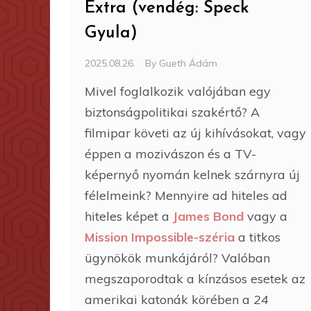
Extra (vendég: Speck
Gyula)
2025.08.26.
By
Gueth Ádám
Mivel foglalkozik valójában egy
biztonságpolitikai szakértő? A
filmipar követi az új kihívásokat, vagy
éppen a mozivászon és a TV-
képernyő nyomán kelnek szárnyra új
félelmeink? Mennyire ad hiteles ad
hiteles képet a
James Bond
vagy a
Mission Impossible-széria
a titkos
ügynökök munkájáról? Valóban
megszaporodtak a kínzásos esetek az
amerikai katonák körében a
24