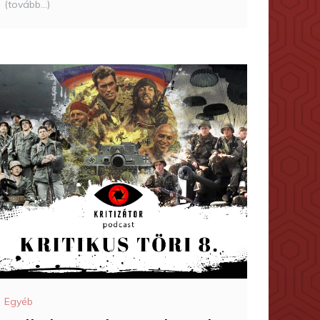
(tovább…)
Egyéb