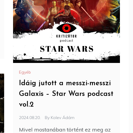
Egyéb
Idáig jutott a messzi-messzi
Galaxis – Star Wars podcast
vol.2
2024.08.20.
By
Kolev Ádám
Mivel mostanában történt ez meg az