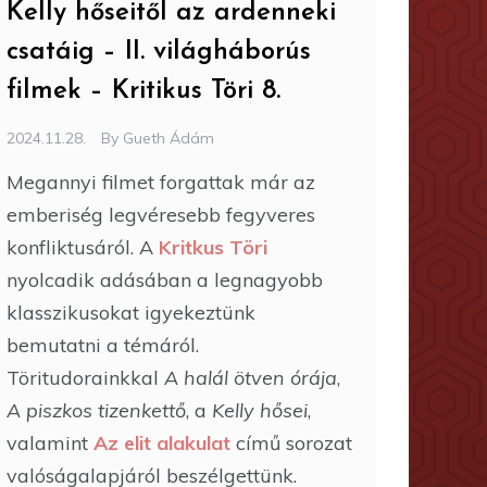
Kelly hőseitől az ardenneki
csatáig – II. világháborús
filmek – Kritikus Töri 8.
2024.11.28.
By
Gueth Ádám
Megannyi filmet forgattak már az
emberiség legvéresebb fegyveres
konfliktusáról. A
Kritkus Töri
nyolcadik adásában a legnagyobb
klasszikusokat igyekeztünk
bemutatni a témáról.
Töritudorainkkal
A halál ötven órája
,
A piszkos tizenkettő
, a
Kelly hősei
,
valamint
Az elit alakulat
című sorozat
valóságalapjáról beszélgettünk.